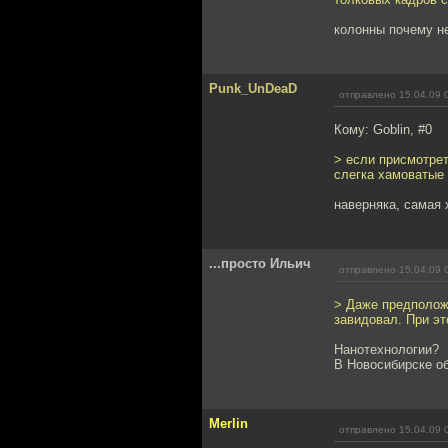
колонны почему не
Punk_UnDeaD
отправлено 15.04.09 
Кому: Goblin, #0
> если присмотрет
слегка хамоватые
наверняка, самая 
...просто Ильич
отправлено 15.04.09 
> Даже предположи
завидовал. При эт
Нанотехнологии?
В Новосибирске о
Merlin
отправлено 15.04.09 