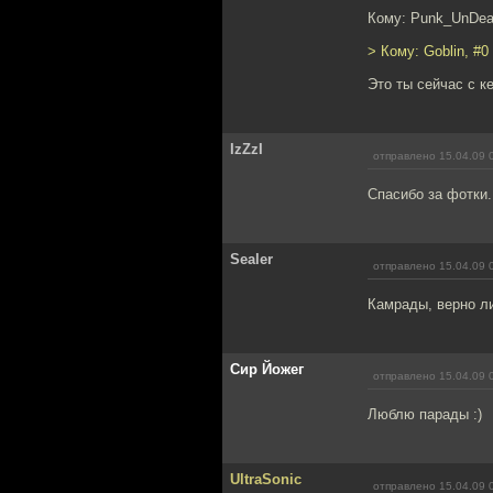
Кому: Punk_UnDe
> Кому: Goblin, #0
Это ты сейчас с к
IzZzI
отправлено 15.04.09 
Спасибо за фотк
Sealer
отправлено 15.04.09 
Камрады, верно ли
Сир Йожег
отправлено 15.04.09 
Люблю парады :)
UltraSonic
отправлено 15.04.09 