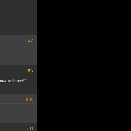
# 8
# 9
евых действий?
# 10
# 11