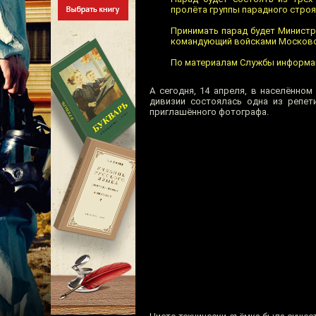
пролёта группы парадного строя
Принимать парад будет Минист
командующий войсками Московск
По материалам Службы информац
А сегодня, 14 апреля, в населённо
дивизии состоялась одна из репет
приглашённого фотографа.