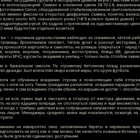
ственно затруднена суровой атмосферной дымкой вкупе с жестким ко
и экспокоррекцией. Снимал в основном зумом 28-70-2.8, мануальным 
 фототехнике Canon, оборудованной стабилизированным светосильным 
ал именно фиксом на открытых диафрагмах. Съёмка, понятно, велас
о всего около 60% совокупного улова (14Гб всякого привёз домой) –
недрогнувшей рукой. Из кадров с претензией на художественную ценн
. С ними буду потом отдельно возиться.
тва – с огромным удовольствием наблюдал за слаженной, чёткой раб
гусеницы бронетехники лязгают, тягачи урчат и рокочут моторами,
ху проносятся вертолёты и самолёты, не успеешь обернуться – перед 
, моряки, морпехи, пограничники, мотострелки, бойцы ВВ, десант
ереты МЧС, курсанты академий и училищ — только пыль столбом завив
ом в буквальном смысле. По огромному бетонному плацу, размечен
ёл дважды. Был впечатлён сверх всякой меры, это круче футбола.
числа не обученных хождению строем и позволяющие себе отпуска
сь с ноги на ногу. Таким гражданам разъясняли: хождение парадным с
, лично я сам хождению строем обучен, но вершин не достиг – способн
ко не всё, нужно ещё и смотреть в сторону от вектора движения, м
ить на ногу идущему впереди, не споткнуться самому и ещё множеств
 А когда с трибуны действия всех собравшихся направляет и контрол
язь лицом. Менеджеры среднего звена ещё покалечатся, пожалуй, на 
отреть!
имание на невероятно лихо заломленные береты и нереально ярки
дположить не могу как и чем можно так начистить кожаные ботинки. 
ль были для всех одинаково доступными.