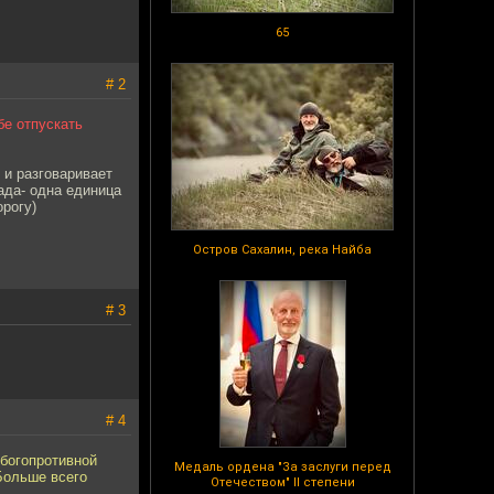
65
# 2
бе отпускать
 и разговаривает
ада- одна единица
орогу)
Остров Сахалин, река Найба
# 3
# 4
 богопротивной
Медаль ордена "За заслуги перед
Больше всего
Отечеством" II степени