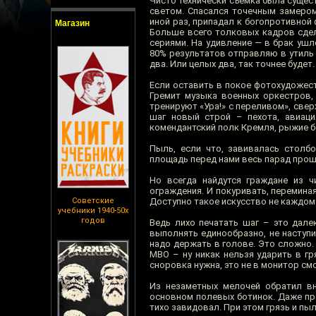
Чисто технически съёмка была суще
светом. Спасался точечным замером 
иной раз, припадал к богопротивной
Магазин
Больше всего толковых кадров сдел
сериями. На удивление — в брак ушл
80% результатов отправляю в утиль 
два. Или целых два, так точнее будет
Если оставить в покое фотохудожес
Гремит музыка военных оркестров, 
тренируют «Ура!» с переливом», свер
шаг новый строй – пехота, авиация
комендантский полк Кремля, рыжие б
Пыль, если что, завивалась столб
площадь перед нами весь парад прош
Но всегда найдутся граждане из 
ограждения. И покуривать, переминая
Советские
Доступно такое искусство не каждому
учебники 1940-50х
годов
Ведь лихо печатать шаг – это дале
выполнять единообразно, не наступ
надо держать в голове. Это сложно.
МВО – ну никак нельзя ударить в гр
сноровка нужна, это не в монитор см
Из незаметных мелочей обратил вн
основном полевых ботинок. Даже пре
тихо завидовал. При этом грязь и пы