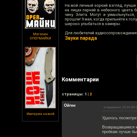
На мой личный зоркий взгляд, лучше
на лицах парней в небесного цвета 
чину. Элита. Могут и ухмыльнутьс
прошли! 9 мая, когда прильнёте к го
широко улыбаться в камеры.
Для любителей аудиосопровождения 
Магазин
Звуки парада
ОПЕРМАЙКИ
Комментарии
cтраницы: 1 |
2
Ойген
отправлено 15.04.09 
Империя ножей
Удалось посмотрет
Возвращавшиеся к
пробкам лучше бы 