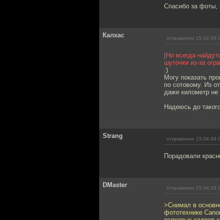
Спасибо за фоты, 
Калхас
отправлено 15.04.09 
[Но всегда найдут
шуточки из-за огр
:)
Могу показать пр
по сотовому. Из о
даже километр не 
Надеюсь до такого
Strang
отправлено 15.04.09 
Порадовали красны
DMaster
отправлено 15.04.09 
>Снимал в основно
фототехнике Cano
толковых кадров 