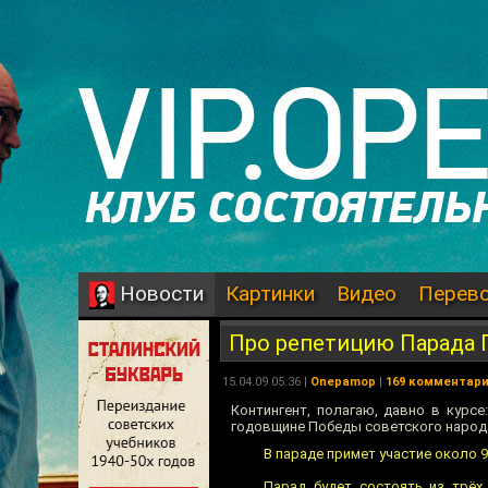
Картинки
Видео
Перев
Новости
Про репетицию Парада
15.04.09 05:36 |
Onepamop
|
169 комментар
Контингент, полагаю, давно в курс
годовщине Победы советского народа
В параде примет участие около 9
Парад будет состоять из трёх