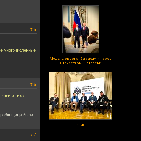
# 5
ые многочисленные
Медаль ордена "За заслуги перед
Отечеством" II степени
# 6
 свои и тихо
барабанщицы были.
РВИО
# 7