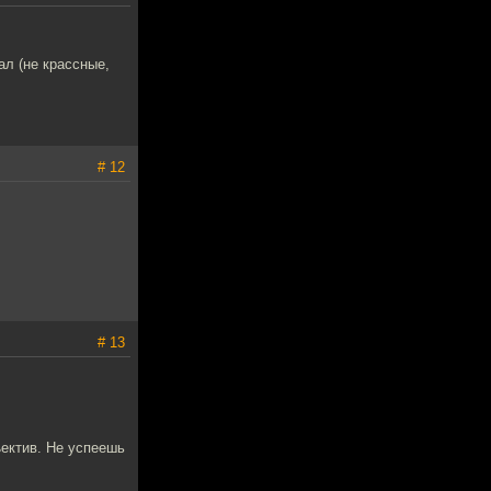
ал (не крассные,
# 12
# 13
ъектив. Не успеешь