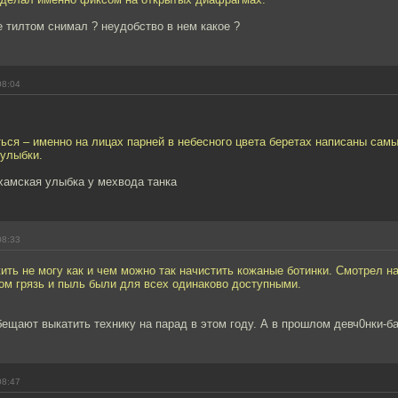
 тилтом снимал ? неудобство в нем какое ?
08:04
ься – именно на лицах парней в небесного цвета беретах написаны сам
 улыбки.
хамская улыбка у мехвода танка
08:33
ть не могу как и чем можно так начистить кожаные ботинки. Смотрел на
ом грязь и пыль были для всех одинаково доступными.
бещают выкатить технику на парад в этом году. А в прошлом девч0нки-
08:47