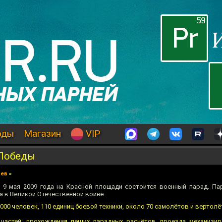
оды
Магазин
VIP
 Победы
иев
»
е: 9 мая 2009 года на Красной площади состоится военный парад. Па
 в Великой Отечественной войне.
000 человек, 110 единиц боевой техники, около 70 самолётов и вертолё
 частей: прохождения пеших парадных расчётов, проезда механизи