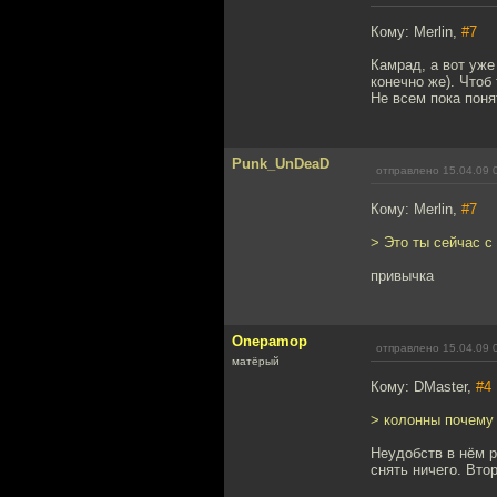
Кому: Merlin,
#7
Камрад, а вот уже
конечно же). Чтоб
Не всем пока поня
Punk_UnDeaD
отправлено 15.04.09 
Кому: Merlin,
#7
> Это ты сейчас с
привычка
Onepamop
отправлено 15.04.09 
матёрый
Кому: DMaster,
#4
> колонны почему 
Неудобств в нём р
снять ничего. Втор