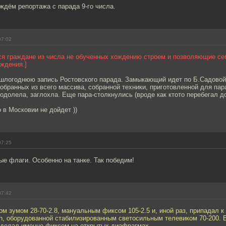
ждём репортажа с парада 9-го числа.
07:02
ся граждане из числа не обученных хождению строем и позволяющие се
аждения.]
ошлогоднюю запись Ростовского парада. Замыкающий идет по Б.Садовой
тобранных из всего массива, собранной техники, приготовленной для пар
одолела, заглохла. Еще пара-столкнулись (вроде как ктото перебегал д
 в Московии не дойдет ))
07:25
е флаги. Особенно на танке. Так победим!
07:42
м зумом 28-70-2.8, мануальным фиксом 105-2.5 и, иной раз, припадал к
n, оборудованной стабилизированным светосильным телевиком 70-200. 
сделал именно фиксом на открытых диафрагмах.