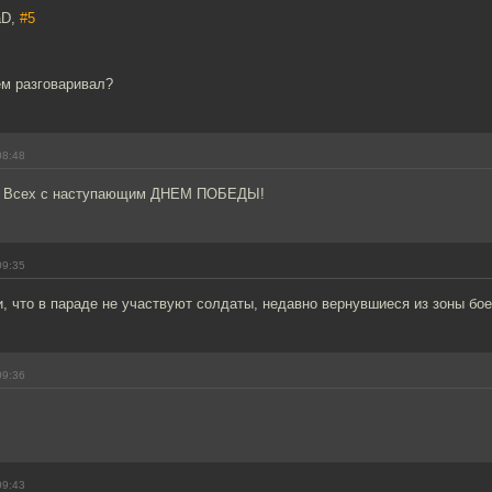
aD,
#5
ем разговаривал?
08:48
и. Всех с наступающим ДНЕМ ПОБЕДЫ!
09:35
, что в параде не участвуют солдаты, недавно вернувшиеся из зоны бо
09:36
09:43