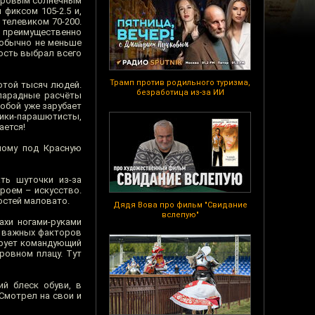
нтровым солнечным
фиксом 105-2.5 и,
телевиком 70-200.
ь преимущественно
 обычно не меньше
ость выбрал всего
Трамп против родильного туризма,
отой тысяч людей.
безработица из-за ИИ
 парадные расчёты
тобой уже зарубает
ники-парашютисты,
ается!
ному под Красную
ть шуточки из-за
троем – искусство.
остей маловато.
Дядя Вова про фильм "Свидание
вслепую"
ахи ногами-руками
о важных факторов
ирует командующий
ровном плацу. Тут
й блеск обуви, в
Смотрел на свои и