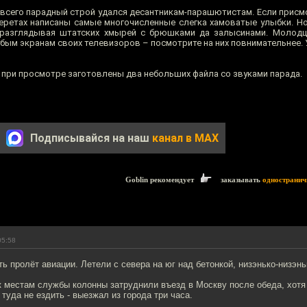
 всего парадный строй удался десантникам-парашютистам. Если присм
беретах написаны самые многочисленные слегка хамоватые улыбки. Но
я, разглядывая штатских хмырей с брюшками да залысинами. Молод
лубым экранам своих телевизоров – посмотрите на них повнимательнее. 
при просмотре заготовлены два небольших файла со звуками парада.
Подписывайся на наш
канал в MAX
Goblin рекомендует
заказывать
одностранич
05:58
ь пролёт авиации. Летели с севера на юг над бетонкой, низэнько-низэнь
 местам службы колонны затруднили въезд в Москву после обеда, хотя
туда не ездить - выезжал из города три часа.