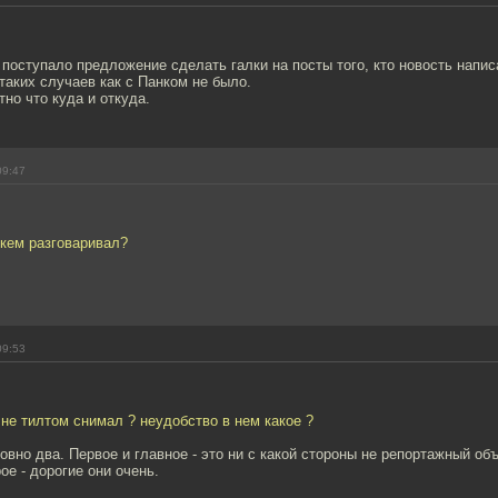
 поступало предложение сделать галки на посты того, кто новость напис
 таких случаев как с Панком не было.
тно что куда и откуда.
09:47
 кем разговаривал?
09:53
не тилтом снимал ? неудобство в нем какое ?
овно два. Первое и главное - это ни с какой стороны не репортажный об
ое - дорогие они очень.