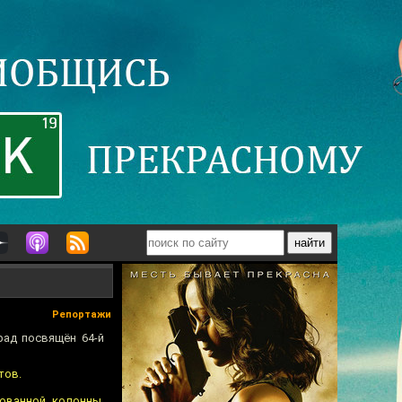
Репортажи
рад посвящён 64-й
тов.
рованной колонны,