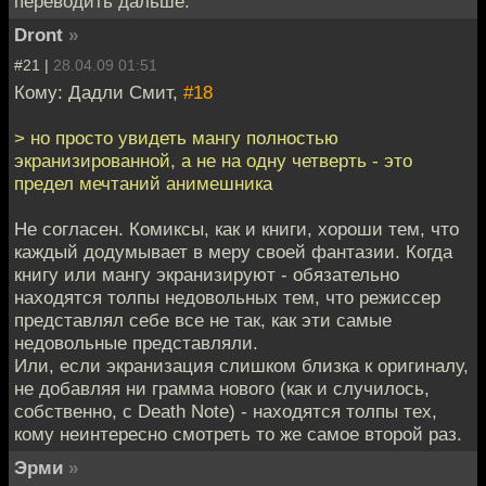
переводить дальше.
Dront
»
#21 |
28.04.09 01:51
Кому: Дадли Смит,
#18
> но просто увидеть мангу полностью
экранизированной, а не на одну четверть - это
предел мечтаний анимешника
Не согласен. Комиксы, как и книги, хороши тем, что
каждый додумывает в меру своей фантазии. Когда
книгу или мангу экранизируют - обязательно
находятся толпы недовольных тем, что режиссер
представлял себе все не так, как эти самые
недовольные представляли.
Или, если экранизация слишком близка к оригиналу,
не добавляя ни грамма нового (как и случилось,
собственно, с Death Note) - находятся толпы тех,
кому неинтересно смотреть то же самое второй раз.
Эрми
»