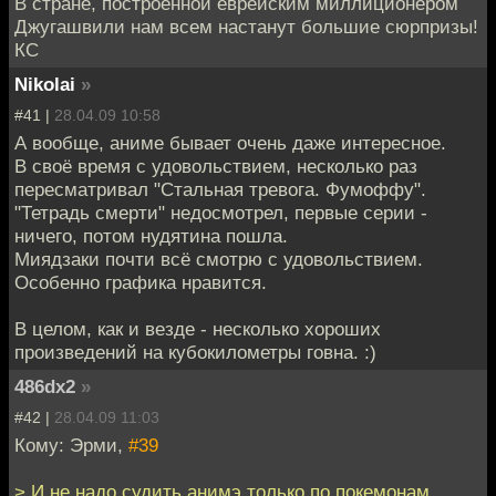
В стране, построенной еврейским миллиционером
Джугашвили нам всем настанут большие сюрпризы!
КС
Nikolai
»
#41 |
28.04.09 10:58
А вообще, аниме бывает очень даже интересное.
В своё время с удовольствием, несколько раз
пересматривал "Стальная тревога. Фумоффу".
"Тетрадь смерти" недосмотрел, первые серии -
ничего, потом нудятина пошла.
Миядзаки почти всё смотрю с удовольствием.
Особенно графика нравится.
В целом, как и везде - несколько хороших
произведений на кубокилометры говна. :)
486dx2
»
#42 |
28.04.09 11:03
Кому: Эрми,
#39
> И не надо судить анимэ только по покемонам