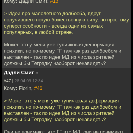
Кому: Дадли Смит,
#13
> Идеи про малолетнего долбоеба, вдруг
получившего некую божественную силу, по простому
суперспособности - всегда одни из самых
популярных, в любой стране.
Может это у меня уже тупичковая деформация
психики, но по-моему ГГ там как раз долбоебом и
выставлен - так по идее МД из числа зрителей
должны бы Тетрадку наоборот ненавидеть?
Дадли Смит
»
#47 |
28.04.09 12:34
Кому: Florin,
#46
> Может это у меня уже тупичковая деформация
психики, но по-моему ГГ там как раз долбоебом и
выставлен - так по идее МД из числа зрителей
должны бы Тетрадку наоборот ненавидеть?
Они не понимают, что ГГ это МД, они не понимают,