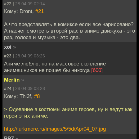
#22 |
28.04.09 02:14
Кому: Dront,
#21
А что представлять в комиксе если все нарисовано?
А насчет смотреть второй раз: в анимэ движуха - это
раз, голоса и музыка - это два.
xoi
»
#23 |
28.04.09 03:26
Аниме люблю, но на массовое скопление
анимешников не пошел бы никогда
[600]
Merlin
»
#24 |
28.04.09 03:28
Кому: Thi3f,
#8
> Одевание в костюмы аниме героев, ну и ведут как
герои этих аниме.
http://lurkmore.ru/images/5/5d/Apr04_07.jpg
PPZ
»