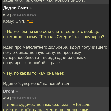
зацепило, так скажем как "Ковбой БиБоп".
Дадли Смит
»
#13 |
28.04.09 00:48
Кому: Sniff,
#12
> Не мог бы ты мне объяснить, если это вообще
возможно почему "Тетрадь Смерти" так популярна?
Идеи про малолетнего долбоеба, вдруг получившего
некую божественную силу, по простому
суперспособности - всегда одни из самых
популярных, в любой стране.
> Ну, по каким точкам она бьёт.
Идея о "супермене" на новый лад
Dront
»
#14 |
28.04.09 00:50
> и два художественных фильма – «Тетрадь
смерти» и «Тетрадь смерти: последнее имя»,