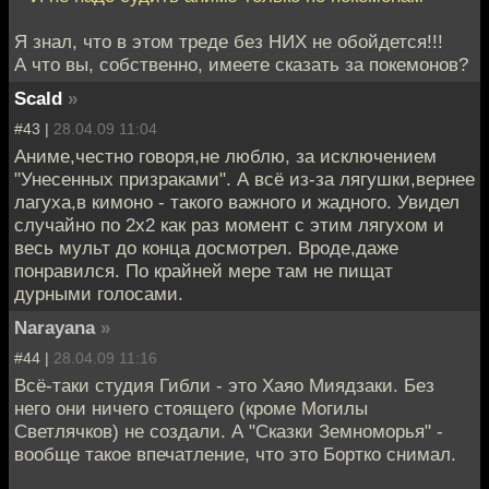
Я знал, что в этом треде без НИХ не обойдется!!!
А что вы, собственно, имеете сказать за покемонов?
Scald
»
#43 |
28.04.09 11:04
Аниме,честно говоря,не люблю, за исключением
"Унесенных призраками". А всё из-за лягушки,вернее
лагуха,в кимоно - такого важного и жадного. Увидел
случайно по 2х2 как раз момент с этим лягухом и
весь мульт до конца досмотрел. Вроде,даже
понравился. По крайней мере там не пищат
дурными голосами.
Narayana
»
#44 |
28.04.09 11:16
Всё-таки студия Гибли - это Хаяо Миядзаки. Без
него они ничего стоящего (кроме Могилы
Светлячков) не создали. А "Сказки Земноморья" -
вообще такое впечатление, что это Бортко снимал.