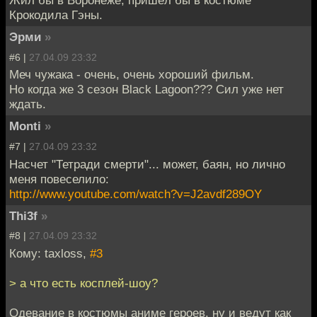
Жил бы в Воронеже, пришёл бы в костюме
Крокодила Гэны.
Эрми
»
#6 |
27.04.09 23:32
Меч чужака - очень, очень хороший фильм.
Но когда же 3 сезон Black Lagoon??? Сил уже нет
ждать.
Monti
»
#7 |
27.04.09 23:32
Насчет "Тетради смерти"... может, баян, но лично
меня повеселило:
http://www.youtube.com/watch?v=J2avdf289OY
Thi3f
»
#8 |
27.04.09 23:32
Кому: taxloss,
#3
> а что есть косплей-шоу?
Одевание в костюмы аниме героев, ну и ведут как