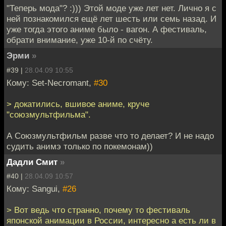
"Теперь мода"? :))) Этой моде уже лет нет. Лично я с
ней познакомился ещё лет шесть или семь назад. И
уже тогда этого аниме было - вагон. А фестиваль,
обрати внимание, уже 10-й по счёту.
Эрми
»
#39 |
28.04.09 10:55
Кому: Set-Necromant,
#30
> докатились, вшивое аниме, круче
"союзмультфильма".
А Союзмультфильм разве что то делает? И не надо
судить анимэ только по покемонам))
Дадли Смит
»
#40 |
28.04.09 10:57
Кому: Sangui,
#26
> Вот ведь что странно, почему то фестиваль
японской анимации в России, интересно а есть ли в