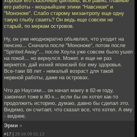
хороши его сказочные фильмы, все равно, главные
его работы - мощныйшие эпики "Навсикая" и
"Мононоке". Слабо старому мизантропу еще одну
такую глыбу сваять? Он ведь еще совсем не
старый, по меркам островов.
Ну, он уже неоднократно объявлял, что уходит на
пенсию... Сначала после "Мононоке", потом после
"Spirited Away"... после Хоула уже совсем было ушел
на покой... но вернулся. Может, и еще не раз
вернется, дай ихний японский бог ему здоровья.
Все-таки 68 лет - немалый возраст для такой
нервной работы, даже на островах.
Что до Наусики... он начал мангу в 82-м году,
закончил тоже в 80-х... если бы он хотел как-то
продолжить историю, думаю, давно бы сделал это.
Видимо, он считает, что сказал все, что хотел. А ему
- виднее.
Эрми
»
#17 |
28.04.09 01:13