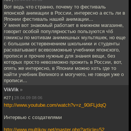
Вот ведь что странно, почему то фестиваль
японской анимации в России, интересно а есть ли в
Японии фестиваль нашей анимации...
У меня вот знакомый работает в книжном магазине,
говорит особой популярностью пользуются ч\б
гомиксы по мотивам анимешных мультяшек, но еще
с большим остервенением школьники и студенты
расхватывают всевозможные учебники японского,
прописи и прочие нужные для знания вещи, без
которых просто невозможно прожить в России, вот,
опять же интересно, в Японии можно хоть где то
найти учебник Великого и могучего, не говоря уже о
прописи...
VikVik
»
#27 |
28.04.09 08:06
http://www.youtube.com/watch?v=z_90iFLjdqQ
Интервью с создателями
http://www.multikov.net/master.php?article=52