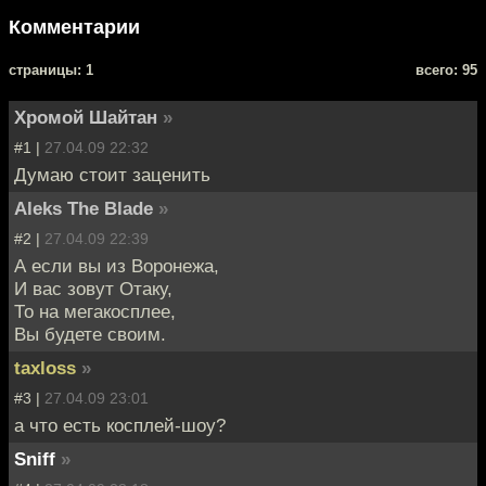
Комментарии
cтраницы: 1
всего: 95
Хромой Шайтан
»
#1 |
27.04.09 22:32
Думаю стоит заценить
Aleks The Blade
»
#2 |
27.04.09 22:39
А если вы из Воронежа,
И вас зовут Отаку,
То на мегакосплее,
Вы будете своим.
taxloss
»
#3 |
27.04.09 23:01
а что есть косплей-шоу?
Sniff
»