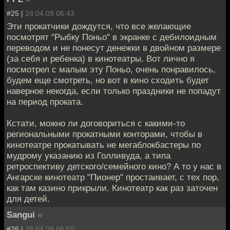
#25 |
28.04.09 06:43
Эти прокатчики дождутся, что все желающие
посмотрят "Рыбку Поньо" в экранке с дебилоидным
переводом и не понесут денежки в двойном размере
(за себя и ребенка) в кинотеатры. Вот лично я
посмотрел с малым эту Поньо, очень понравилось,
будем еще смотреть, но вот в кино сходить будет
наверное некогда, если только праздники не попадут
на период проката.
Кстати, можно ли договориться с какими-то
региональными прокатными конторами, чтобы в
кинотеатре прокатывать не мегаблокбастеры по
мудрому указанию из Голливуда, а типа
ретроспективу детского/семейного кино? А то у нас в
Ангарске кинотеатр "Пионер" простаивает, с тех пор,
как там казино прикрыли. Кинотеатр как раз заточен
для детей.
Sangui
»
#26 |
28.04.09 06:50