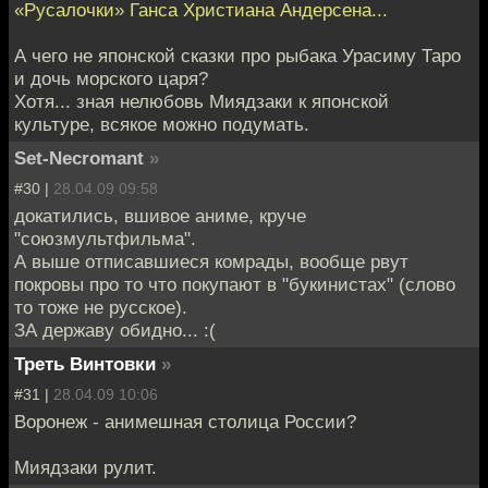
«Русалочки» Ганса Христиана Андерсена...
А чего не японской сказки про рыбака Урасиму Таро
и дочь морского царя?
Хотя... зная нелюбовь Миядзаки к японской
культуре, всякое можно подумать.
Set-Necromant
»
#30 |
28.04.09 09:58
докатились, вшивое аниме, круче
"союзмультфильма".
А выше отписавшиеся комрады, вообще рвут
покровы про то что покупают в "букинистах" (слово
то тоже не русское).
ЗА державу обидно... :(
Треть Винтовки
»
#31 |
28.04.09 10:06
Воронеж - анимешная столица России?
Миядзаки рулит.