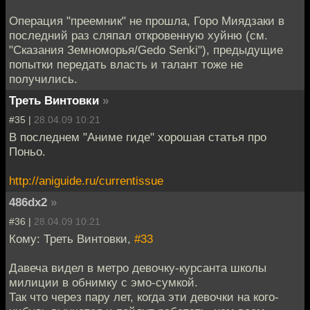
Операция "преемник" не прошла, Горо Миядзаки в
последний раз сляпал откровенную хуйню (см.
"Сказания Земноморья/Gedo Senki"), предыдущие
попытки передать власть и талант тоже не
получились.
Треть Винтовки
»
#35 |
28.04.09 10:21
В последнем "Аниме гиде" хорошая статья про
Поньо.
http://aniguide.ru/currentissue
486dx2
»
#36 |
28.04.09 10:21
Кому: Треть Винтовки,
#33
Давеча видел в метро девочку-курсанта школы
милиции в обнимку с эмо-сумкой.
Так что через пару лет, когда эти девочки на кого-