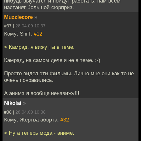
нибудь выучатся и пойдут работать, нам всем
настанет большой сюрприз.
Muzzlecore
»
#37 |
28.04.09 10:37
Кому: Sniff,
#12
> Камрад, я вижу ты в теме.
Камрад, на самом деле я не в теме. :-)
Просто видел эти фильмы. Лично мне они как-то не
очень понравились.
А анимэ я вообще ненавижу!!!
Nikolai
»
#38 |
28.04.09 10:38
Кому: Жертва аборта,
#32
> Ну а теперь мода - аниме.