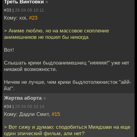
Треть Винтовки
»
#33 |
28.04.09 10:11
Кому: xoi,
#23
> Аниме люблю, но на массовое скопление
анимешников не пошел бы никогда
Вот!
Слышать крики быдлоанимешниц "няяяяя!" уже нет
никакой возможности.
Ничем не лучше, чем крики быдлотолкинисток "айй-
йа!".
Жертва аборта
»
#34 |
28.04.09 10:14
Кому: Дадли Смит,
#15
> Вот сижу и думаю: сподобиться Миядзаки на еще
один эпический фильм, али нет?