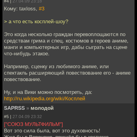
#4 |
27.04.09 23:18
Кому: taxloss,
#3
> а что есть косплей-шоу?
Это когда несколько граждан перевоплощаются по
средствам грима и спец. костюмов в героев аниме,
манги и компьютерных игр, дабы сыграть на сцене
что-нибудь этакое.
Например, сценку из любимого аниме, или
спектакль расширяющий повествование его - аниме
повествование.
Ну, и на Вики можно посмотреть, да:
http://ru.wikipedia.org/wiki/Косплей
SAPRSS
»
молодой
#5 |
27.04.09 23:32
["СОЮЗ МУЛЬТФИЛЬМ"]
Вот это сила была, вот это духовность!