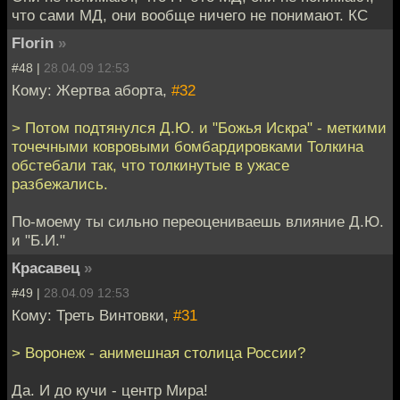
что сами МД, они вообще ничего не понимают. КС
Florin
»
#48 |
28.04.09 12:53
Кому: Жертва аборта,
#32
> Потом подтянулся Д.Ю. и "Божья Искра" - меткими
точечными ковровыми бомбардировками Толкина
обстебали так, что толкинутые в ужасе
разбежались.
По-моему ты сильно переоцениваешь влияние Д.Ю.
и "Б.И."
Красавец
»
#49 |
28.04.09 12:53
Кому: Треть Винтовки,
#31
> Воронеж - анимешная столица России?
Да. И до кучи - центр Мира!