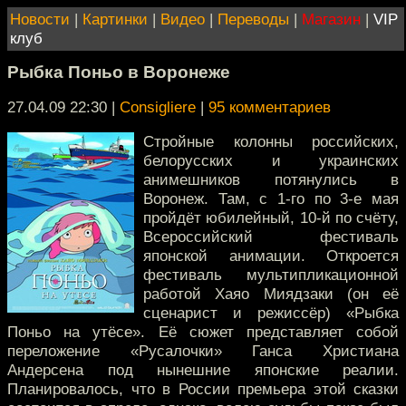
Новости
|
Картинки
|
Видео
|
Переводы
|
Магазин
|
VIP
клуб
Рыбка Поньо в Воронеже
27.04.09 22:30
|
Consigliere
|
95 комментариев
Стройные колонны российских,
белорусских и украинских
анимешников потянулись в
Воронеж. Там, с 1-го по 3-е мая
пройдёт юбилейный, 10-й по счёту,
Всероссийский фестиваль
японской анимации. Откроется
фестиваль мультипликационной
работой Хаяо Миядзаки (он её
сценарист и режиссёр) «Рыбка
Поньо на утёсе». Её сюжет представляет собой
переложение «Русалочки» Ганса Христиана
Андерсена под нынешние японские реалии.
Планировалось, что в России премьера этой сказки