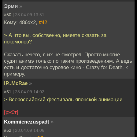
Эрми
»
#50 |
28.04.09 13:51
Кому: 486dx2,
#42
> А что вы, собственно, имеете сказать за
покемонов?
Сказать нечего, я их не смотрел. Просто многие
судят анимэ только по таким произведениям. А ведь
есть и достаточно суровое кино - Crazy for Death, к
примеру.
iP..McRae
»
#51 |
28.04.09 14:02
> Всероссийский фестиваль японской анимации
[рж0т]
Kommienezuspadt
»
#52 |
28.04.09 14:06