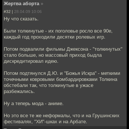
Жертва аборта
»
#32 |
28.04.09 10:06
Ну что сказать.
Были толкинутые - их поголовье росло все 90е,
каждый год проходили десятки ролевых игр.
Потом подвалили фильмы Джексона - "толкинутых"
стало больше, но массовый приход быдла
дискредитировал идею.
Потом подтянулся Д.Ю. и "Божья Искра" - меткими
точечными ковровыми бомбардировками Толкина
обстебали так, что толкинутые в ужасе
разбежались.
Ну а теперь мода - аниме.
Но это все те же неформалы, что и на Грушинских
фестивалях, "ХИ"-шках и на Арбате.