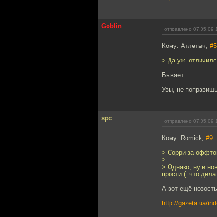
Goblin
отправлено 07.05.09 
Кому: Атлетыч,
#5
> Да уж, отличил
Бывает.
Увы, не поправишь
spc
отправлено 07.05.09 
Кому: Romick,
#9
> Сорри за оффто
>
> Однако, ну и но
прости (: что дела
А вот ещё новость
http://gazeta.ua/i