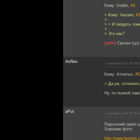
Кому: Goblin,
#4
> Кому: hazarin,
#
>
> > И пиздеть тож
>
> Это как?
[рж0т]
Срезал (цэ
AxNav
отправлено 07.05.09 
Кому: Атлетыч,
#5
> Да уж, отличил
Ну, по пьяной лав
aPul
отправлено 07.05.09 
Поросячий грипп ш
Хорошие фото.
http://www.boston.