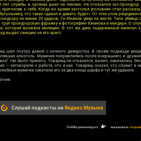
 лет службы в органах ушел на пенсию. Не отказался экс-прокурор
 пригласив к себе. Когда во время застолья уголовник стал рассказы
утыльнику, что таких «давил и давить будет». От этих слов рецидивис
окурору не менее 20 ударов. Г-н Юнанов умер на месте. Тело убийца
на труп прокурорскую фуражку и фотографию Юнанова в мундире. О сл
и, которая вызвала милицию. В тот же день задержанный написал з
уд выдал санкцию на его арест.
ищ шёл поутру домой с ночного дежурства. В своём подъезде увид
блявших алкоголь. Мужички поправлялись после вчерашнего и друж
вке" так было принято. Товарищ не отказался, выпил, завязалась бес
ких — заговорили о работе, что и как. Товарищ сказал, что служит в м
любные мужички схватили его за два конца шарфа и тут же удавили.
атнее.
Слушай подкасты на
Яндекс.Музыка
Goblin рекомендует
заказывать
создан