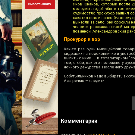
Яков Юнанов, который после 20
молодых людей «быть третьим»,
судимостях, прокурор заявил соб
схватил нож и нанес бывшему пр
вынесли за село, они бросили 
человек рассказал своей матер
повинной, Александровский райс
Прокурор и вор
Как-то раз один милицейский товар
сидевших на подоконничке и употре
выпить с ними — в тоталитарном "со
том, о сём, как это положено у русс
ночного дежурства. После чего друже
Собутыльников надо выбирать аккур
А за речью — следить.
Комментарии