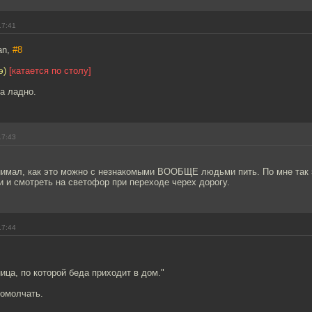
17:41
an,
#8
э)
[катается по столу]
да ладно.
17:43
нимал, как это можно с незнакомыми ВООБЩЕ людьми пить. По мне так э
 и смотреть на светофор при переходе черех дорогу.
17:44
ица, по которой беда приходит в дом."
ромолчать.