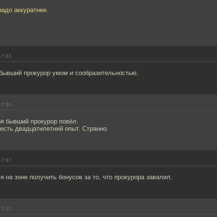
надо аккуратнее.
17:33
 бывший прокурор умом и сообразительностью.
17:34
бя бывший прокурор повёл.
есть двадцатилетний опыт. Странно.
17:37
я на зоне получить бонусов за то, что прокурора завалил.
17:37