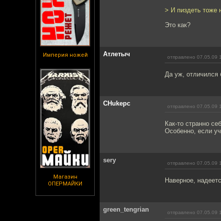
> И пиздеть тоже 
Это как?
Атлетыч
Империя ножей
отправлено 07.05.09 
Да уж, отличился
CHukepc
отправлено 07.05.09 
Как-то странно се
Особенно, если уч
sery
отправлено 07.05.09 
Магазин
Наверное, надеетс
ОПЕРМАЙКИ
green_tengrian
отправлено 07.05.09 