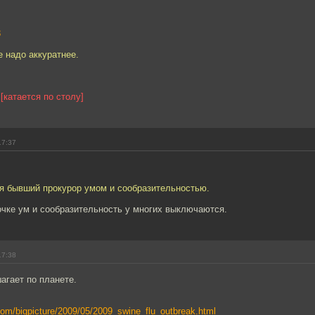
3
е надо аккуратнее.
)
[катается по столу]
17:37
ся бывший прокурор умом и сообразительностью.
очке ум и сообразительность у многих выключаются.
17:38
агает по планете.
com/bigpicture/2009/05/2009_swine_flu_outbreak.html