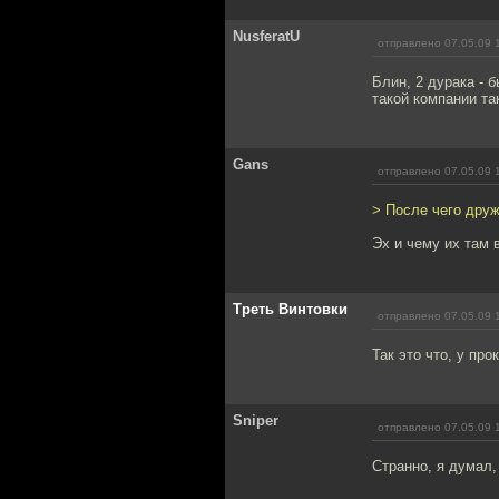
NusferatU
отправлено 07.05.09 
Блин, 2 дурака - 
такой компании так
Gans
отправлено 07.05.09 
> После чего друж
Эх и чему их там 
Треть Винтовки
отправлено 07.05.09 
Так это что, у пр
Sniper
отправлено 07.05.09 
Странно, я думал,