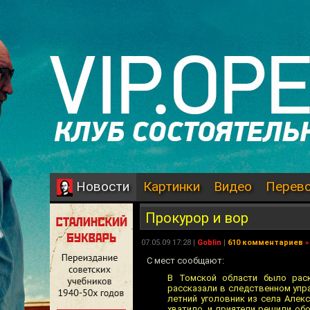
Картинки
Видео
Перев
Новости
Прокурор и вор
07.05.09 17:28 |
Goblin
|
610 комментариев
»
С мест сообщают:
В Томской области было раск
рассказали в следственном упра
летний уголовник из села Алек
хватило, и приятели решили об