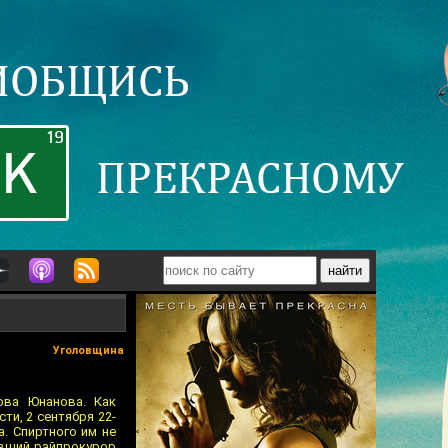
Уголовщина
ова Юнанова. Как
ти, 2 сентября 22-
. Спиртного им не
ывший райпрокурор