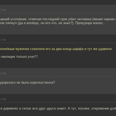
17:44
бывший уголовник, отмечая последний срок убил человека (явная черная 
ое ляпнул (да и вообще, он его что, не знал?). Прокурора жалко...
17:44
елюбные мужички схватили его за два конца шарфа и тут же удавили.
в милиции только учат!?
17:46
окурорского не было короткоствола?
17:48
 в деревнях и селах все друг друга знают. А тут, похоже, откровение дл