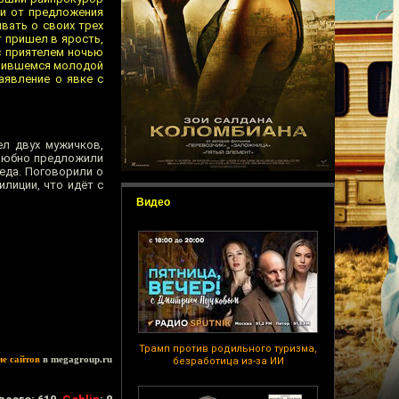
 и от предложения
вать о своих трех
т пришел в ярость,
 с приятелем ночью
учившемся молодой
аявление о явке с
ел двух мужичков,
елюбно предложили
еда. Поговорили о
илиции, что идёт с
Видео
Трамп против родильного туризма,
ие сайтов
в megagroup.ru
безработица из-за ИИ