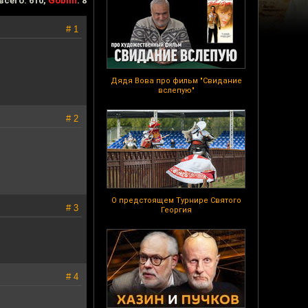
всего: 610,
Goblin
: 8
# 1
Дядя Вова про фильм "Свидание
вслепую"
# 2
О предстоящем Турнире Святого
# 3
Георгия
# 4