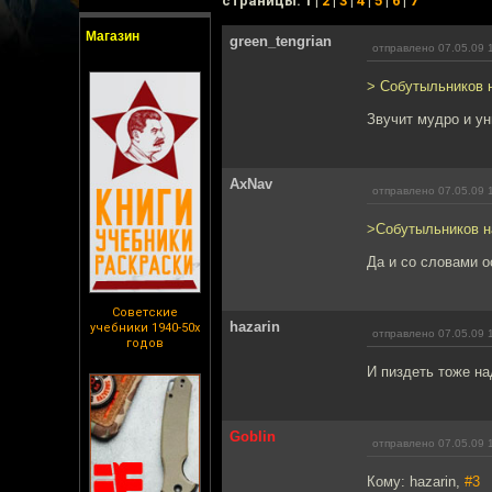
cтраницы: 1 |
2
|
3
|
4
|
5
|
6
|
7
Магазин
green_tengrian
отправлено 07.05.09 
> Собутыльников 
Звучит мудро и у
AxNav
отправлено 07.05.09 
>Собутыльников н
Да и со словами о
Советские
hazarin
учебники 1940-50х
отправлено 07.05.09 
годов
И пиздеть тоже на
Goblin
отправлено 07.05.09 
Кому: hazarin,
#3