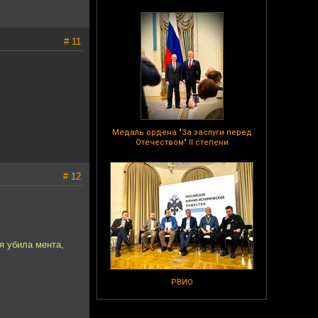
# 11
Медаль ордена "За заслуги перед
Отечеством" II степени
# 12
я убила мента,
РВИО