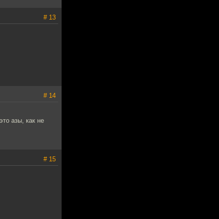
# 13
# 14
то азы, как не
# 15