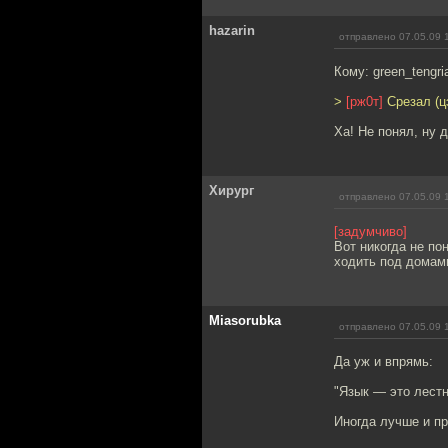
hazarin
отправлено 07.05.09 
Кому: green_tengri
>
[рж0т]
Срезал (ц
Ха! Не понял, ну 
Хирург
отправлено 07.05.09 
[задумчиво]
Вот никогда не по
ходить под домами
Miasorubka
отправлено 07.05.09 
Да уж и впрямь:
"Язык — это лестн
Иногда лучше и п