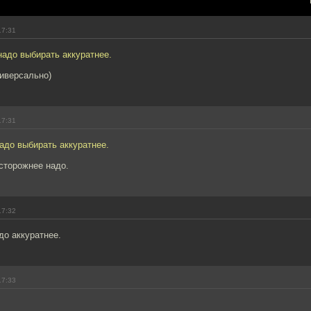
17:31
надо выбирать аккуратнее.
ниверсально)
17:31
адо выбирать аккуратнее.
сторожнее надо.
17:32
до аккуратнее.
17:33