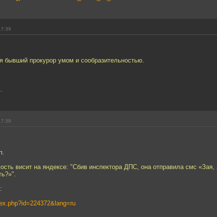
17:39
ся бывший прокурор умом и сообразительностью.
.
17:39
п.
вость висит на яндексе: "Сбив инспектора ДПС, она отправила смс «Зая, 
ть?»".
:
ndex.php?id=224372&lang=ru