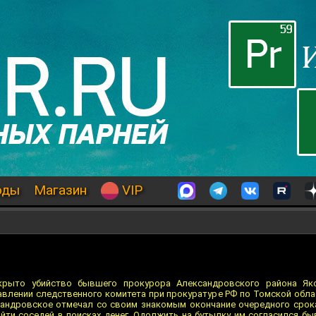
оды
Магазин
VIP
рыто убийство бывшего прокурора Александровского района Як
влении следственного комитета при прокуратуре РФ по Томской облас
сандровское отмечал со своим знакомым окончание очередного срока
ойти соседей в поисках денег. Одолжить на бутылку им согласился б