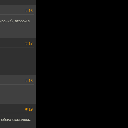
# 16
ирония), второй в
# 17
# 18
# 19
я обоих оказалось.