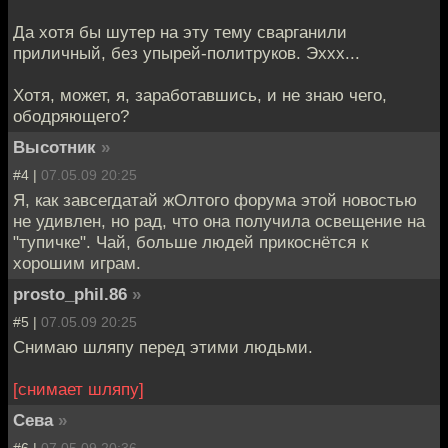
Да хотя бы шутер на эту тему сварганили
приличный, без упырей-политруков. Эххх...
Хотя, может, я, заработавшись, и не знаю чего,
ободряющего?
Высотник
»
#4 |
07.05.09 20:25
Я, как завсегдатай жОлтого форума этой новостью
не удивлен, но рад, что она получила освещение на
"тупичке". Чай, больше людей прикоснётся к
хорошим играм.
prosto_phil.86
»
#5 |
07.05.09 20:25
Снимаю шляпу перед этими людьми.
[снимает шляпу]
Сева
»