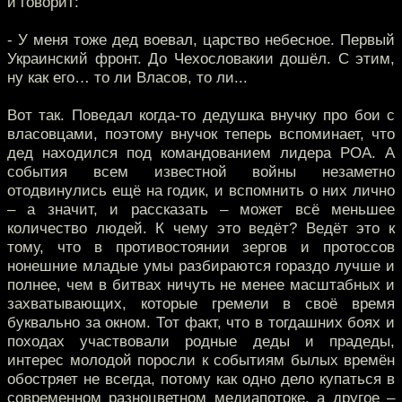
и говорит:
- У меня тоже дед воевал, царство небесное. Первый
Украинский фронт. До Чехословакии дошёл. С этим,
ну как его… то ли Власов, то ли...
Вот так. Поведал когда-то дедушка внучку про бои с
власовцами, поэтому внучок теперь вспоминает, что
дед находился под командованием лидера РОА. А
события всем известной войны незаметно
отодвинулись ещё на годик, и вспомнить о них лично
– а значит, и рассказать – может всё меньшее
количество людей. К чему это ведёт? Ведёт это к
тому, что в противостоянии зергов и протоссов
нонешние младые умы разбираются гораздо лучше и
полнее, чем в битвах ничуть не менее масштабных и
захватывающих, которые гремели в своё время
буквально за окном. Тот факт, что в тогдашних боях и
походах участвовали родные деды и прадеды,
интерес молодой поросли к событиям былых времён
обостряет не всегда, потому как одно дело купаться в
современном разноцветном медиапотоке, а другое –