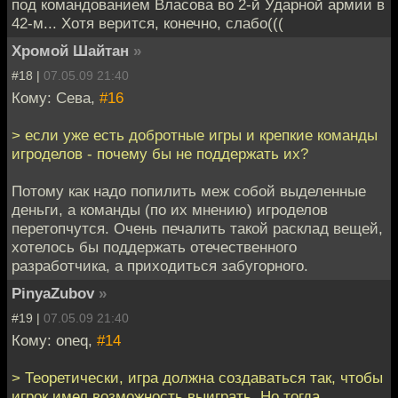
под командованием Власова во 2-й Ударной армии в
42-м... Хотя верится, конечно, слабо(((
Хромой Шайтан
»
#18 |
07.05.09 21:40
Кому: Сева,
#16
> если уже есть добротные игры и крепкие команды
игроделов - почему бы не поддержать их?
Потому как надо попилить меж собой выделенные
деньги, а команды (по их мнению) игроделов
перетопчутся. Очень печалить такой расклад вещей,
хотелось бы поддержать отечественного
разработчика, а приходиться забугорного.
PinyaZubov
»
#19 |
07.05.09 21:40
Кому: oneq,
#14
> Теоретически, игра должна создаваться так, чтобы
игрок имел возможность выиграть. Но тогда