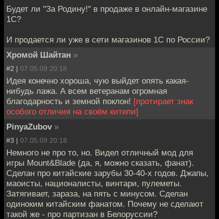
Будет ли "За Родину!" в продаже в онлайн-магазине
1С?
И продается ли уже в сети магазинов 1С по России?
Хромой Шайтан
»
#2 |
07.05.09 20:18
Идея конечно хороша, чую выйдет опять какая-
нибудь лажа. А всем ветеранам огромная
благодарность и земной поклон!
[протирает знак
особого отличия на своём кители]
PinyaZubov
»
#3 |
07.05.09 20:18
Немного не про то, но. Видел отличный мод для
игры Mount&Blade (да, я, можно сказать, фанат).
Сделан про китайские зарубы 30-40-х годов. Джапы,
маоисты, националисты, винтари, пулеметы.
Затягивает, зараза, на пять с минусом. Сделан
одиноким китайским фанатом. Почему не сделают
такой же - про партизан в Белоруссии?