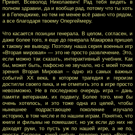
Привет, Всеволод Николаевич! Рад тебя видеть в
полном здравии, да и вообще рад, потому что ты хоть
и в Геленджике, но тем не менее всё равно что рядом,
а все благодаря твоему Опергеймеру.
Что касается позиции генерала. В целом, согласен, и
даже более того, я еще до генерала Макарова пришел
к такому же выводу. Поэтому наша серия военных игр
«Вторая мировая» — это не просто развлечение. Это,
если можно так сказать, интерактивный учебник. Как
бы, может быть, пафосно не звучало, но с моей точки
зрения Вторая Мировая – одно из самых важных
событий XX века, в котором трагедия и героизм
достигли своего пика, и не отметить это в игре просто
невозможно. Не в последнюю очередь игра – дань
памяти ветеранам, их подвигу. Более того, мне бы
очень хотелось, и это тоже одна из целей, чтобы
нынешнее подрастающее поколение изучало
историю, в том числе и по нашим играм. Понятно, что
книги и фильмы не помешают, но уж если до них не
доходят руки, то пусть уж по нашей игре, а не по,
прости Господи, какой-нибудь поделке типа «Враг у