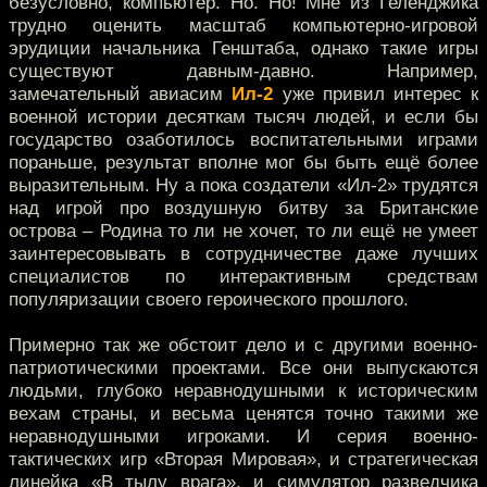
безусловно, компьютер. Но. Но! Мне из Геленджика
трудно оценить масштаб компьютерно-игровой
эрудиции начальника Генштаба, однако такие игры
существуют давным-давно. Например,
замечательный авиасим
Ил-2
уже привил интерес к
военной истории десяткам тысяч людей, и если бы
государство озаботилось воспитательными играми
пораньше, результат вполне мог бы быть ещё более
выразительным. Ну а пока создатели «Ил-2» трудятся
над игрой про воздушную битву за Британские
острова – Родина то ли не хочет, то ли ещё не умеет
заинтересовывать в сотрудничестве даже лучших
специалистов по интерактивным средствам
популяризации своего героического прошлого.
Примерно так же обстоит дело и с другими военно-
патриотическими проектами. Все они выпускаются
людьми, глубоко неравнодушными к историческим
вехам страны, и весьма ценятся точно такими же
неравнодушными игроками. И серия военно-
тактических игр «Вторая Мировая», и стратегическая
линейка «В тылу врага», и симулятор разведчика