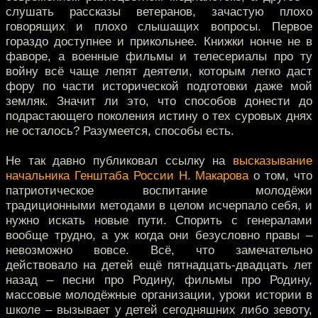
слушать рассказы ветеранов, зачастую плохо
говорящих и плохо слышащих вопросы. Первое
гораздо доступнее и прикольнее. Книжки нонче не в
фаворе, а военные фильмы и телесериалы про ту
войну всё чаще лепят деятели, которым легко даст
фору по части исторической подготовки даже мой
земляк. Значит ли это, что способов донести до
подрастающего поколения истину о тех суровых днях
не осталось? Разумеется, способы есть.
Не так давно публиковал ссылку на
высказывание
начальника Генштаба России Н. Макарова
о том, что
патриотическое воспитание молодёжи
традиционными методами в целом исчерпало себя, и
нужно искать новые пути. Спорить с генералами
вообще трудно, а уж когда они безусловно правы –
невозможно вовсе. Всё, что замечательно
действовало на детей ещё пятнадцать-двадцать лет
назад – песни про Родину, фильмы про Родину,
массовые молодёжные организации, уроки истории в
школе – вызывает у детей сегодняшних либо зевоту,