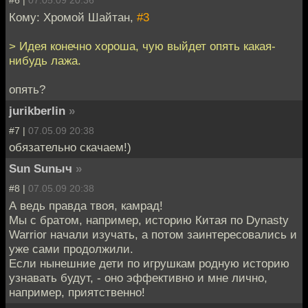
#6 |
07.05.09 20:36
Кому: Хромой Шайтан,
#3
> Идея конечно хороша, чую выйдет опять какая-
нибудь лажа.
опять?
jurikberlin
»
#7 |
07.05.09 20:38
обязательно скачаем!)
Sun Sunыч
»
#8 |
07.05.09 20:38
А ведь правда твоя, камрад!
Мы с братом, например, историю Китая по Dynasty
Warrior начали изучать, а потом заинтересовались и
уже сами продолжили.
Если нынешние дети по игрушкам родную историю
узнавать будут, - оно эффективно и мне лично,
например, приятственно!