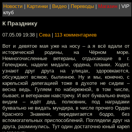
Новости
|
Картинки
|
Видео
|
Переводы
|
Магазин
|
VIP
клуб
К Празднику
07.05.09 19:38
|
Сева
|
113 комментариев
Вот и девятое мая уже на носу – а я всё вдали от
исторической родины, на Чёрном море.
Немногочисленные ветераны, отдыхающие в г.
Геленджик, надели медали, ордена, планки. Ходят,
узнают друг друга на улицах, здоровкаются,
обсуждают всякое, былинное. Ну и мы, конечно, с
карельской делегацией тоже в духоте не сидим –
весна ведь. Гуляем по набережной, в том числе,
бывает, и ветеранам навстречу. И вот буквально вчера
видим – идёт дед, полковник, под наградами
буквально не видать мундира, в числе прочего Орден
Красного Знамени, передвигается бодро, без
вспомогательных приспособлений. Поглядели друг на
друга, разминулись. Тут один достаточно юный карел