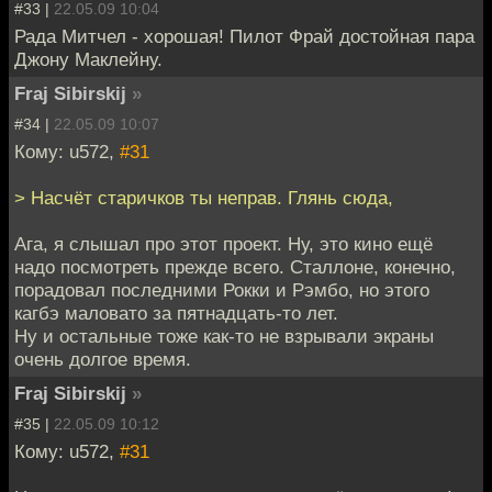
#33 |
22.05.09 10:04
Рада Митчел - хорошая! Пилот Фрай достойная пара
Джону Маклейну.
Fraj Sibirskij
»
#34 |
22.05.09 10:07
Кому: u572,
#31
> Насчёт старичков ты неправ. Глянь сюда,
Ага, я слышал про этот проект. Ну, это кино ещё
надо посмотреть прежде всего. Сталлоне, конечно,
порадовал последними Рокки и Рэмбо, но этого
кагбэ маловато за пятнадцать-то лет.
Ну и остальные тоже как-то не взрывали экраны
очень долгое время.
Fraj Sibirskij
»
#35 |
22.05.09 10:12
Кому: u572,
#31