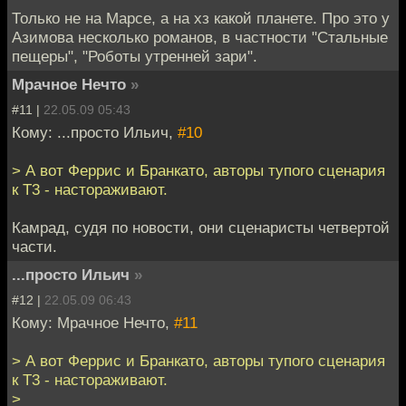
Только не на Марсе, а на хз какой планете. Про это у
Азимова несколько романов, в частности "Стальные
пещеры", "Роботы утренней зари".
Мрачное Нечто
»
#11 |
22.05.09 05:43
Кому: ...просто Ильич,
#10
> А вот Феррис и Бранкато, авторы тупого сценария
к T3 - настораживают.
Камрад, судя по новости, они сценаристы четвертой
части.
...просто Ильич
»
#12 |
22.05.09 06:43
Кому: Мрачное Нечто,
#11
> А вот Феррис и Бранкато, авторы тупого сценария
к T3 - настораживают.
>