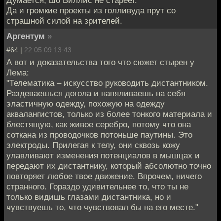
Да и громкие проекты из голливуда прут со
страшной силой на зрителей.
Аргентум
»
#64 |
22.05.09 13:43
А вот и доказательства того что сюжет стырен у
Лема:
"Телематика – искусство руководить дистантником.
Раздеваешься догола и напяливаешь на себя
эластичную одежду, похожую на одежду
аквалангистов, только из более тонкого материала и
блестящую, как живое серебро, потому что она
соткана из проводочков потоньше паутины. Это
электроды. Прилегая к телу, они сквозь кожу
улавливают изменения потенциалов в мышцах и
передают их дистантнику, который абсолютно точно
повторяет любое твое движение. Впрочем, ничего
странного. Гораздо удивительнее то, что ты не
только видишь глазами дистантника, но и
чувствуешь то, что чувствовал бы на его месте."