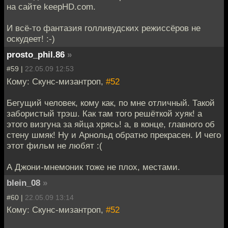
на сайте keepHD.com.
И всё-то фантазия голливудских режиссёров не
оскудеет! :-)
prosto_phil.86
»
#59 |
22.05.09 12:53
Кому: Скунс-мизантроп,
#52
Бегущий человек, кому как, по мне отличный. Такой
забористый трэш. Как там того решёткой хуяк! а
этого визгуна за яйца хрясь! а, в конце, главного об
стену шмяк! Ну и Арнольд обратно прекрасен. И чего
этот фильм не любят :(
А Джони-мнемоник тоже не плох, местами.
blein_08
»
#60 |
22.05.09 13:14
Кому: Скунс-мизантроп,
#52