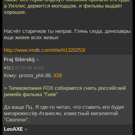
а Уиллис держится молодцом, и фильмы выдаёт
хорошие.
Насчёт старичков ты неправ. Глянь сюда, динозавры
еще живее всех живых
http://www.imdb.com/title/tt1320253/
Fraj Sibirskij
»
#32 |
22.05.09 10:02
Кому: prosto_phil.86,
#26
> Телекомпания FOX собирается снять российский
римейк фильма "Гнев"
Да ваще Пц. Я где-то читал, что ставить его будет
мегарежиссёр Атанесян, известный мегалентой
"Сволочи".
LeoAXE
»