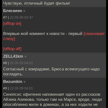
Чувствую, отличный будет фильм!
Блюзмен
»
#7 |
22.05.09 03:37
[offtop on]
Впервые мой коммент к новости - первый
[смахивает
слезу]
[offtop off]
ZELL41km
»
#8 |
22.05.09 04:01
Согласный с комрадаме, Брюса всемогущего надо
поглядеть.
Bezumkin
»
#9 |
22.05.09 04:01
Синопсис офигенно напоминает один из рассказов
Айзека Азимова, только там на Марсе, вроде, люди
обособленно жили в домиках, а за них ходили не