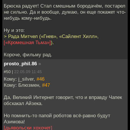
Брюска радует! Стал смешным бородачём, постарел
не сильно. Да и вообще, думаю, он еще покажет что-
нибудь кому-нибудь.
Ну и это:
> Рада Митчел («Гнев», «Сайлент Хилл»,
[«Кромешная Тьма»]
).
Короче, фильму рад.
prosto_phil.86
»
#50 |
22.05.09 11:45
Кому: j_silver,
#46
Кому: Блюзмен,
#47
Да, Великий Интернет говорит, что и вправду Чапек
обскакал Айзека.
Но помнить-то папой роботов всё-равно будут
Азимова!
[дьявольски хохочет]