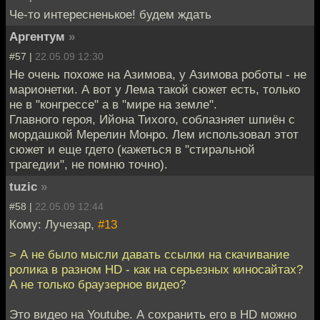
Че-то интересненькое! будем ждать
Аргентум
»
#57 |
22.05.09 12:30
Не очень похоже на Азимова, у Азимова роботы - не
марионетки. А вот у Лема такой сюжет есть, только
не в "конгрессе" а в "мире на земле".
Главного героя, Ийона Тихого, соблазняет шпиён с
мордашкой Мерелин Монро. Лем использовал этот
сюжет и еще гдето (кажеться в "стиральной
трагедии", не помню точно).
tuzic
»
#58 |
22.05.09 12:44
Кому: Лучезар,
#13
> А не было мысли давать ссылки на скачивание
ролика в разном HD - как на серьезных киносайтах?
А не только браузерное видео?
Это видео на Youtube. А сохранить его в HD можно