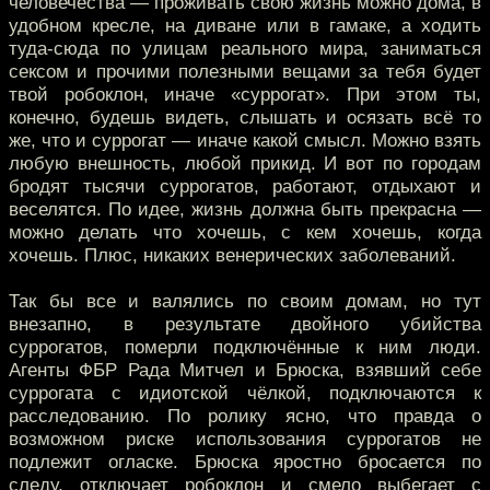
человечества — проживать свою жизнь можно дома, в
удобном кресле, на диване или в гамаке, а ходить
туда-сюда по улицам реального мира, заниматься
сексом и прочими полезными вещами за тебя будет
твой робоклон, иначе «суррогат». При этом ты,
конечно, будешь видеть, слышать и осязать всё то
же, что и суррогат — иначе какой смысл. Можно взять
любую внешность, любой прикид. И вот по городам
бродят тысячи суррогатов, работают, отдыхают и
веселятся. По идее, жизнь должна быть прекрасна —
можно делать что хочешь, с кем хочешь, когда
хочешь. Плюс, никаких венерических заболеваний.
Так бы все и валялись по своим домам, но тут
внезапно, в результате двойного убийства
суррогатов, померли подключённые к ним люди.
Агенты ФБР Рада Митчел и Брюска, взявший себе
суррогата с идиотской чёлкой, подключаются к
расследованию. По ролику ясно, что правда о
возможном риске использования суррогатов не
подлежит огласке. Брюска яростно бросается по
следу, отключает робоклон и смело выбегает с