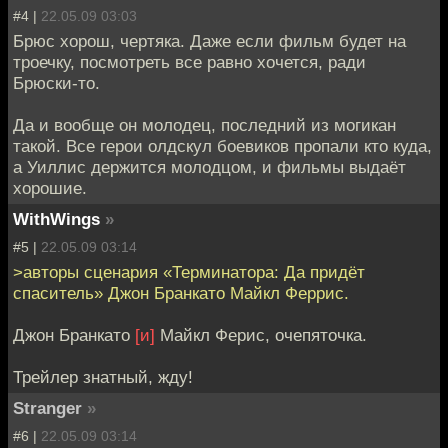
#4 |
22.05.09 03:03
Брюс хорош, чертяка. Даже если фильм будет на
троечку, посмотреть все равно хочется, ради
Брюски-то.
Да и вообще он молодец, последний из могикан
такой. Все герои олдскул боевиков пропали кто куда,
а Уиллис держится молодцом, и фильмы выдаёт
хорошие.
WithWings
»
#5 |
22.05.09 03:14
>авторы сценария «Терминатора: Да придёт
спаситель» Джон Бранкато Майкл Феррис.
Джон Бранкато
[и]
Майкл Ферис, очепяточка.
Трейлер знатный, жду!
Stranger
»
#6 |
22.05.09 03:14