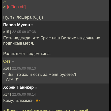
>
>
[offtop off]
Ну, ты лошара (С))))
Павел Мукин
»
#15 |
22.05.09 07:38
Есть надежда, что Брюс наш Виллис на дрянь не
подписывается.
Ролик жжет - ждем кина.
Сет
»
#16 |
22.05.09 08:13
"- Вы что же, и есть за меня будете?!
- АГА!!!"
Хорек Паникер
»
#17 |
22.05.09 08:14
Кому: Блюзмен,
#7
> Впервые мой коммент к новости - первый