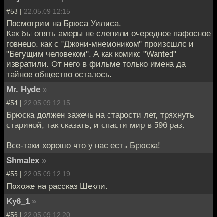
#53 |
22.05.09 12:15
Посмотрим на Брюса Уилиса.
Как бы опять амеры не слепили очередное пафосное
говнецо, как с "Джони-мнемоником" произошло и
"Бегущим человеком". А как комикс "Wanted"
извратили. От него в фильме только имена да
тайное общество осталось.
Mr. Hyde
»
#54 |
22.05.09 12:15
Брюска должен зажечь на старости лет, тряхнуть
стариной, так сказать, и спасти мир в 596 раз.
Все-таки хорошо что у нас есть Брюска!
Shmalex
»
#55 |
22.05.09 12:19
Похоже на рассказ Шекли.
Ky6_1
»
#56 |
22.05.09 12:20