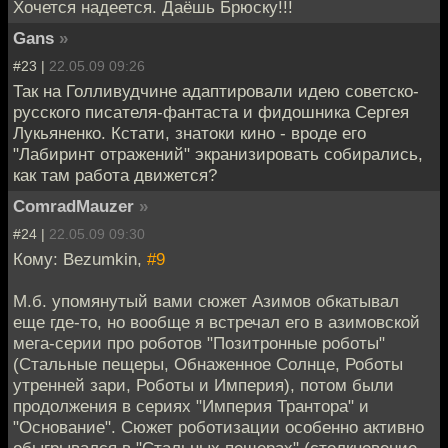
Хочется надеется. Даёшь Брюску!!!
Gans
»
#23 |
22.05.09 09:26
Так на Голливудчине адаптировали идею советско-
русского писателя-фантаста и фидошника Сергея
Лукьяненко. Кстати, знатоки кино - вроде его
"Лабиринт отражений" экранизировать собирались,
как там работа движется?
ComradMauzer
»
#24 |
22.05.09 09:30
Кому: Bezumkin,
#9
М.б. упомянутый вами сюжет Азимов обкатывал
еще где-то, но вообще я встречал его в азимовской
мега-серии про роботов "Позитронные роботы"
(Стальные пещеры, Обнаженное Солнце, Роботы
утренней зари, Роботы и Империя), потом были
продолжения в сериях "Империя Трантора" и
"Основание". Сюжет роботизации особенно активно
обыгрывался в "Стальных пещерах" (столкновение