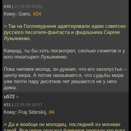
#30 |
22.05.09 09:54
Кому: Gans,
#24
> Так на Голливудчине адаптировали идею советско-
русского писателя-фантаста и фидошника Сергея
Лукьяненко.
Камрад, ты бы хоть посмотрел, сколько сюжетов и у
кого понатырил Лукьяненко.
Пока человек молод, он думает, что его захолустье --
центр мира. А потом оказывается, что судьбы мира
уже почти пару десятков лет решаются не у него
дома.
u572
»
#31 |
22.05.09 09:57
Кому: Fraj Sibirskij,
#4
> Да и вообще он молодец, последний из могикан
такой. Все герои олдскул боевиков пропали кто куда,