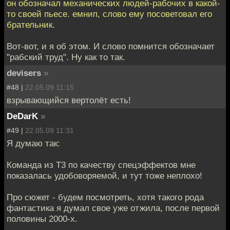
он обозначал механических людей-рабочих в какой-
то своей пьесе. емнип, слово ему посоветовал его
брательник.
Вот-вот, и я об этом. И слово помнится обозначает
"рабский труд". Ну как то так.
devisers
»
#48 |
22.05.09 11:15
взрывающийся вертолёт есть!
DeDarK
»
#49 |
22.05.09 11:31
Я думаю так:
Команда из Т3 по качеству спецэффектов мне
показалась удобоворяемой, и тут тоже неплохо!
Про сюжет - будем посмотреть, хотя такого рода
фантастика я думал свое уже отжила, после первой
половины 2000-х.