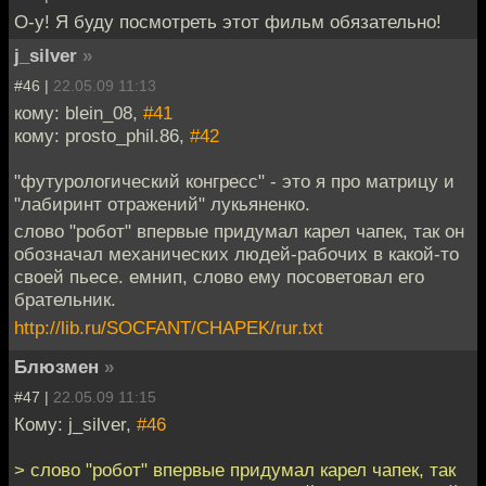
О-у! Я буду посмотреть этот фильм обязательно!
j_silver
»
#46 |
22.05.09 11:13
кому: blein_08,
#41
кому: prosto_phil.86,
#42
"футурологический конгресс" - это я про матрицу и
"лабиринт отражений" лукьяненко.
слово "робот" впервые придумал карел чапек, так он
обозначал механических людей-рабочих в какой-то
своей пьесе. емнип, слово ему посоветовал его
брательник.
http://lib.ru/SOCFANT/CHAPEK/rur.txt
Блюзмен
»
#47 |
22.05.09 11:15
Кому: j_silver,
#46
> слово "робот" впервые придумал карел чапек, так