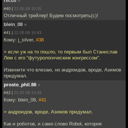
recus
»
#40 |
22.05.09 10:35
Отличный трейлер! Будем посмотреть(с)!
blein_08
»
#41 |
22.05.09 10:43
Кому: j_silver,
#38
> если уж на то пошло, то первым был Станислав
Лем с его "футурологическим конгрессом".
Извините что влезаю, но андроидов, вроде, Азимов
придумал.
prosto_phil.86
»
#42 |
22.05.09 10:49
Кому: blein_08,
#41
> андроидов, вроде, Азимов придумал.
Как и роботов, и само слово Robot, которое