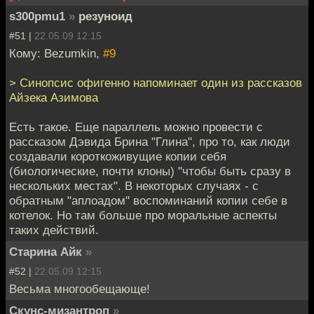
s300pmu1
»
резуноид
#51 |
22.05.09 12:15
Кому: Bezumkin,
#9
> Синопсис офигенно напоминает один из рассказов
Айзека Азимова
Есть такое. Еще параллель можно провести с
рассказом Дэвида Брина "Глина", про то, как люди
создавали короткоживущие копии себя
(биологические, почти клоны) "чтобы быть сразу в
нескольких местах". В некоторых случаях - с
обратным "аплоадом" воспоминаний копии себе в
котелок. Но там больше про моральные аспекты
таких действий.
Старина Айк
»
#52 |
22.05.09 12:15
Весьма многообещающе!
Скунс-мизантроп
»