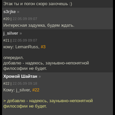
Этак ты и погон скоро захочешь :)
s3rjke
»
#20 |
22.05.09 09:07
Интересная задумка, будем ждать.
j_silver
»
#21 |
22.05.09 09:07
кому: LemanRuss,
#3
опередил.
добавлю - надеюсь, заунывно-непонятной
философии не будет.
Хромой Шайтан
»
#22 |
22.05.09 09:18
Кому: j_silver,
#22
> добавлю - надеюсь, заунывно-непонятной
философии не будет.