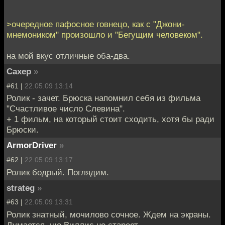
>очередное пафосное говнецо, как с "Джони-
мнемоником" произошло и "Бегущим человеком".
на мой вкус отличные оба-два.
Caxep
»
#61 |
22.05.09 13:14
Ролик - зачет. Брюска напомнил себя из фильма
"Счастливое число Слевина".
+ 1 фильм, на который стоит сходить, хотя бы ради
Брюски.
ArmorDriver
»
#62 |
22.05.09 13:17
Ролик бодрый. Поглядим.
strateg
»
#63 |
22.05.09 13:31
Ролик знатный, мочилово сочное. Ждем на экраны.
Думается, шо Виллис не стареет.