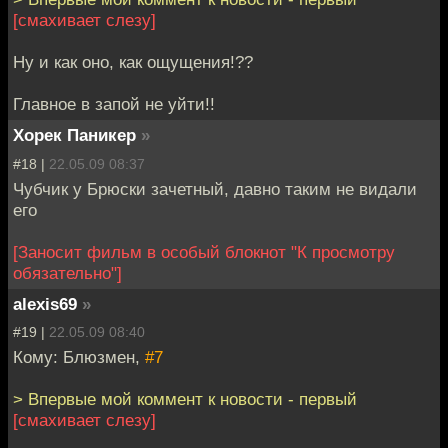
[смахивает слезу]
Ну и как оно, как ощущения!??
Главное в запой не уйти!!
Хорек Паникер
»
#18 |
22.05.09 08:37
Чубчик у Брюски зачетный, давно таким не видали
его
[Заносит фильм в особый блокнот "К просмотру
обязательно"]
alexis69
»
#19 |
22.05.09 08:40
Кому: Блюзмен,
#7
> Впервые мой коммент к новости - первый
[смахивает слезу]