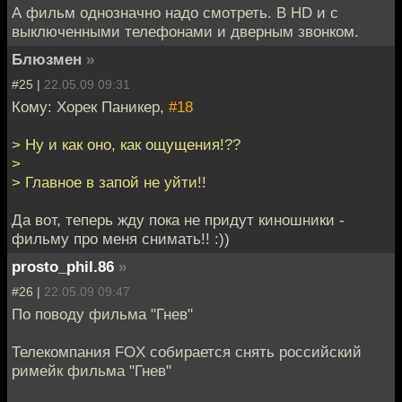
А фильм однозначно надо смотреть. В HD и с
выключенными телефонами и дверным звонком.
Блюзмен
»
#25 |
22.05.09 09:31
Кому: Хорек Паникер,
#18
> Ну и как оно, как ощущения!??
>
> Главное в запой не уйти!!
Да вот, теперь жду пока не придут киношники -
фильму про меня снимать!! :))
prosto_phil.86
»
#26 |
22.05.09 09:47
По поводу фильма "Гнев"
Телекомпания FOX собирается снять российский
римейк фильма "Гнев"