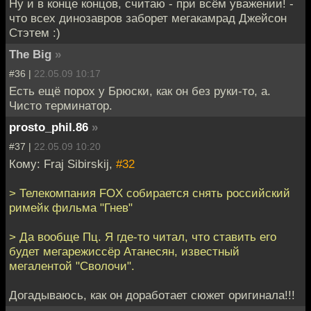
Ну и в конце концов, считаю - при всём уважении! -
что всех динозавров заборет мегакамрад Джейсон
Стэтем :)
The Big
»
#36 |
22.05.09 10:17
Есть ещё порох у Брюски, как он без руки-то, а.
Чисто терминатор.
prosto_phil.86
»
#37 |
22.05.09 10:20
Кому: Fraj Sibirskij,
#32
> Телекомпания FOX собирается снять российский
римейк фильма "Гнев"
> Да вообще Пц. Я где-то читал, что ставить его
будет мегарежиссёр Атанесян, известный
мегалентой "Сволочи".
Догадываюсь, как он доработает сюжет оригинала!!!