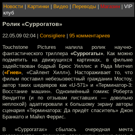
Новости
|
Картинки
|
Видео
|
Переводы
|
Магазин
|
VIP
клуб
Ролик «Суррогатов»
22.05.09 02:04
|
Consigliere
|
95 комментариев
Touchstone Pictures налила ролик научно-
фантастического триллера
«Суррогаты»
. Как можно
подметить на движущихся картинках, в фильме
задействован бодрый Брюс Уиллис и Рада Митчел
(
«Гнев»
, «Сайлент Хилл»). Настораживает то, что
фильм поставил небезызвестный гражданин Мостоу,
автор таких шедевров как «U-571» и «Терминатор-3:
Восстание машин». Одноимённый гомикс Роберта
Вендитти (и по отзывам листавших — довольно
неплохой) адаптировали к большому экрану авторы
сценария «Терминатора: Да придёт спаситель» Джон
Бранкато и Майкл Феррис.
В «Суррогатах» сбылась очередная мечта