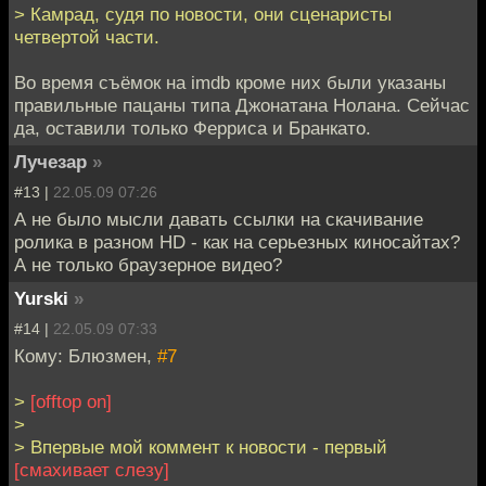
> Камрад, судя по новости, они сценаристы
четвертой части.
Во время съёмок на imdb кроме них были указаны
правильные пацаны типа Джонатана Нолана. Сейчас
да, оставили только Ферриса и Бранкато.
Лучезар
»
#13 |
22.05.09 07:26
А не было мысли давать ссылки на скачивание
ролика в разном HD - как на серьезных киносайтах?
А не только браузерное видео?
Yurski
»
#14 |
22.05.09 07:33
Кому: Блюзмен,
#7
>
[offtop on]
>
> Впервые мой коммент к новости - первый
[смахивает слезу]