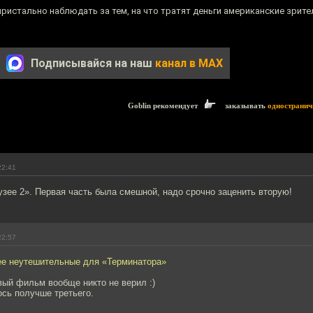
истально наблюдать за тем, на что тратят деньги американские зрите
Подписывайся на наш
канал в MAX
Goblin рекомендует
заказывать
одностранич
22:41
узее 2». Первая часть была смешной, надо срочно заценить вторую!
22:57
е неутешительные для «Терминатора»
вый фильм вообще никто не верил :)
сь получше третьего.