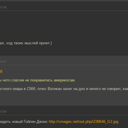
23:36
л, ход твоих мыслей прнял:)
23:47
#8
ы чето совсем не понравились америкосам.
стного пиара в СМИ, плюс Ватикан залег на дно и ничего не говорил, ка
23:56
идеть новый Гоблин Джонс
http://xmages.net/out.php/i239646_GJ.jpg