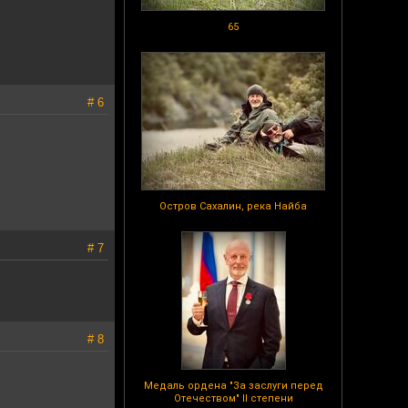
65
# 6
Остров Сахалин, река Найба
# 7
# 8
Медаль ордена "За заслуги перед
Отечеством" II степени