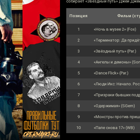
собирает «Звёздный путь» Джей Джей 
Позиция
Фильм (ст
1
«Ночь в музее 2» (Fox)
2
«Терминатор: Да придё
3
«Звёздный путь» (Par.)
4
«Ангелы и демоны» (Son
5
«Dance Flick» (Par.)
6
«Люди Икс: Начало. Рос
7
«Призраки бывших под
8
«Одержимая» (SGem)
9
«Монстры против приш
10
«Папе снова 17» (WB)