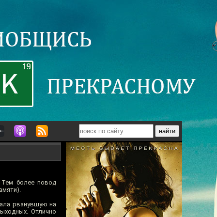
! Тем более повод
амяти).
нала рванувшую на
выходных. Отлично