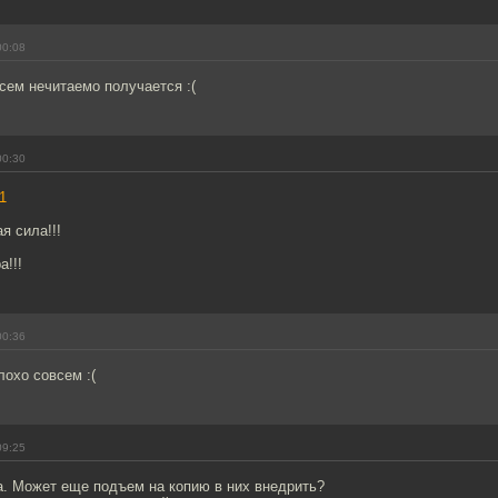
00:08
сем нечитаемо получается :(
00:30
1
я сила!!!
!!!
00:36
лохо совсем :(
09:25
а. Может еще подъем на копию в них внедрить?