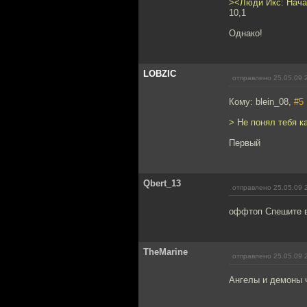
><Люди Икс: Нача
10,1
Однако!
LOBZIC
отправлено 25.05.09 
Кому: blein_08,
#5
> Не понял тебя к
Первый
Qbert_13
отправлено 25.05.09 
оффтоп Спешите в
TheMarine
отправлено 25.05.09 
Ангелы и демоны 