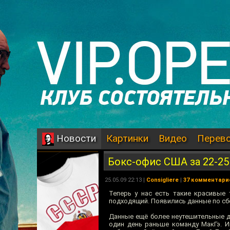
Картинки
Видео
Перев
Новости
Бокс-офис США за 22-25
25.05.09 22:13 |
Consigliere
|
37 комментари
Теперь у нас есть такие красивые
подходящий. Появились данные по сбо
Данные ещё более неутешительные д
один день раньше команду МакГэ. И