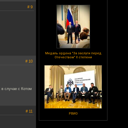
# 9
Медаль ордена "За заслуги перед
Отечеством" II степени
# 10
к в случае с Котом
# 11
РВИО