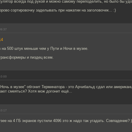
кулятор всегда под рукой и можно самому переподелить, но было бы удо
рово сортировочку заделывать при нажатии на заголовочек... :)
09:37
14
ов на 500 штук меньше чем у Пути и Ночи в музее.
 трансформеры и пиздец всем.
10:00
"Ночь в музее" обгонит Терминатора - это Арчибальд сдал или американ
ают смеяться? Хотя мож догонит ещё...
10:17
зее на 4 ГБ экранов пустили 4096 это ж надо так угадать. Совпадение? )