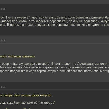
23:05
цу "Ночь в музее 2", местами очень смешно, хотя целевая аудитория бы
и шелесту оберток. Что касается персонажей, то они не подкачали, акку
она. В целом неплохо, девушке кино понравилось, так что сходил не зря
23:08
лось получше третьего.
о говоря, был лучше даже второго. В том плане, что Арчибальд выполнит
 Хотя лично мне больше всего нравится часть за номером два, скорее все
зрасте подростка и идея терминатора в личной собственности очень пон
23:21
но говоря, был лучше даже второго.
рад, какой лучше какого? (по-твоему)