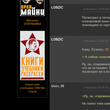
LOBZIC
отправлено 25.05.09 
Посмотрел в пятни
Магазин
попкорновой вони 
ОПЕРМАЙКИ
ножницами из карт
LOBZIC
отправлено 25.05.09 
Кому: Ecoross,
#2
> А сейчас получи
Ну, он, откровенн
что не остановит.
посмотрел ее в во
Советские
blein_08
отправлено 25.05.09 
учебники 1940-50х
годов
>Ну, он, откровен
Не понял тебя кам