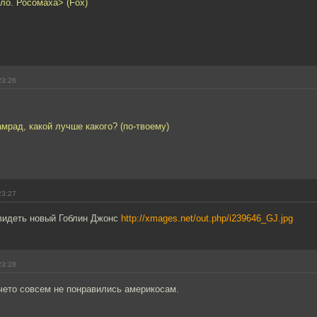
ло. Росомаха> (Fox)
23:26
амрад, какой лучше какого? (по-твоему)
23:27
идеть новый Гоблин Джонс
http://xmages.net/out.php/i239646_GJ.jpg
23:28
чето совсем не понравились америкосам.