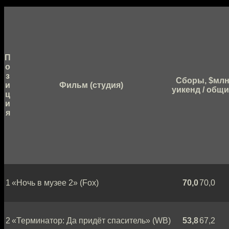
П
о
з
Сборы, $мл
и
Фильм (студия)
уикенд / общ
ц
и
я
1
«Ночь в музее 2» (Fox)
70,0
70,0
2
«Терминатор: Да придёт спаситель» (WB)
53,8
67,2