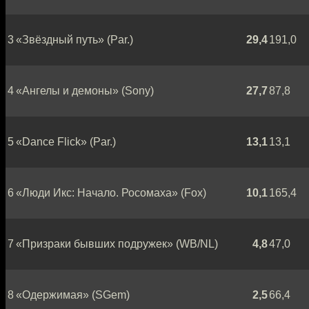
3
«Звёздный путь» (Par.)
29,4
191,0
4
«Ангелы и демоны» (Sony)
27,7
87,8
5
«Dance Flick» (Par.)
13,1
13,1
6
«Люди Икс: Начало. Росомаха» (Fox)
10,1
165,4
7
«Призраки бывших подружек» (WB/NL)
4,8
47,0
8
«Одержимая» (SGem)
2,5
66,4