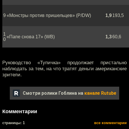
9
«Монстры против пришельцев» (P/DW)
1,9
193,5
1
«Папе снова 17» (WB)
1,3
60,6
0
Руководство «Тупичка» продолжает пристально
наблюдать за тем, на что тратят деньги американские
зрители.
Смотри ролики Гоблина на
канале Rutube
Комментарии
cтраницы: 1
все комментарии