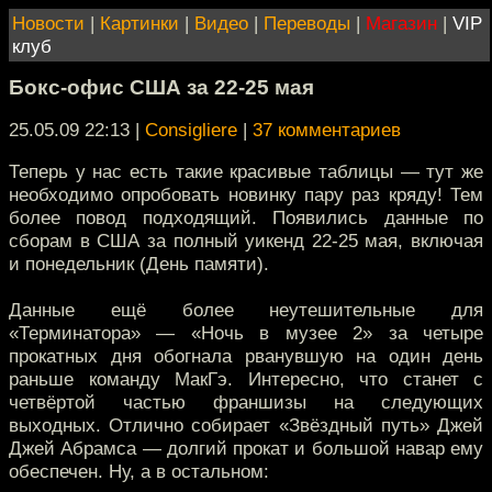
Новости
|
Картинки
|
Видео
|
Переводы
|
Магазин
|
VIP
клуб
Бокс-офис США за 22-25 мая
25.05.09 22:13
|
Consigliere
|
37 комментариев
Теперь у нас есть такие красивые таблицы — тут же
необходимо опробовать новинку пару раз кряду! Тем
более повод подходящий. Появились данные по
сборам в США за полный уикенд 22-25 мая, включая
и понедельник (День памяти).
Данные ещё более неутешительные для
«Терминатора» — «Ночь в музее 2» за четыре
прокатных дня обогнала рванувшую на один день
раньше команду МакГэ. Интересно, что станет с
четвёртой частью франшизы на следующих
выходных. Отлично собирает «Звёздный путь» Джей
Джей Абрамса — долгий прокат и большой навар ему
обеспечен. Ну, а в остальном: