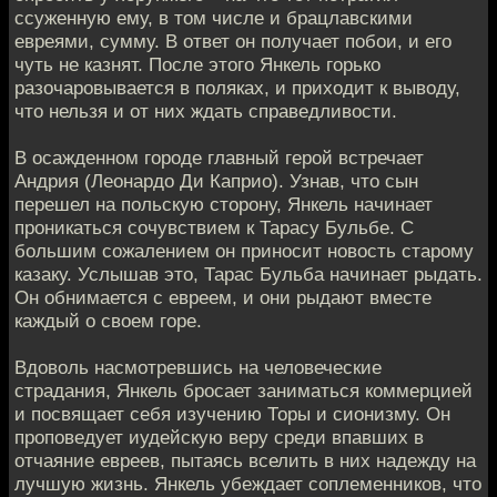
ссуженную ему, в том числе и брацлавскими
евреями, сумму. В ответ он получает побои, и его
чуть не казнят. После этого Янкель горько
разочаровывается в поляках, и приходит к выводу,
что нельзя и от них ждать справедливости.
В осажденном городе главный герой встречает
Андрия (Леонардо Ди Каприо). Узнав, что сын
перешел на польскую сторону, Янкель начинает
проникаться сочувствием к Тарасу Бульбе. С
большим сожалением он приносит новость старому
казаку. Услышав это, Тарас Бульба начинает рыдать.
Он обнимается с евреем, и они рыдают вместе
каждый о своем горе.
Вдоволь насмотревшись на человеческие
страдания, Янкель бросает заниматься коммерцией
и посвящает себя изучению Торы и сионизму. Он
проповедует иудейскую веру среди впавших в
отчаяние евреев, пытаясь вселить в них надежду на
лучшую жизнь. Янкель убеждает соплеменников, что