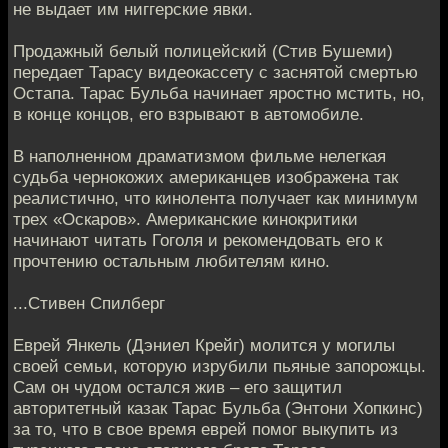
не выдает им ниггерские явки.
Продажный белый полицейский (Стив Бушеми)
передает Тарасу видеокассету с заснятой смертью
Остапа. Тарас Бульба начинает яростно мстить, но,
в конце концов, его взрывают в автомобиле.
В наполненном драматизмом фильме нелегкая
судьба чернокожих американцев изображена так
реалистично, что кинолента получает как минимум
трех «Оскаров». Американские кинокритики
начинают читать Гоголя и рекомендовать его к
прочтению остальным любителям кино.
...Стивен Спилберг
Еврей Янкель (Дэниел Крейг) молится у могилы
своей семьи, которую изрубили пьяные запорожцы.
Сам он чудом остался жив – его защитил
авторитетный казак Тарас Бульба (Энтони Хопкинс)
за то, что в свое время еврей помог выкупить из