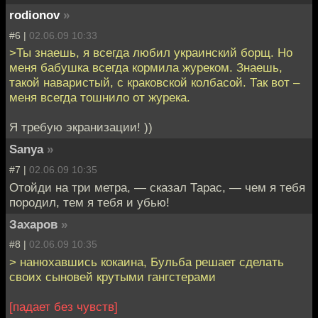
rodionov
»
#6 |
02.06.09 10:33
>Ты знаешь, я всегда любил украинский борщ. Но
меня бабушка всегда кормила журеком. Знаешь,
такой наваристый, с краковской колбасой. Так вот –
меня всегда тошнило от журека.
Я требую экранизации! ))
Sanya
»
#7 |
02.06.09 10:35
Отойди на три метра, — сказал Тарас, — чем я тебя
породил, тем я тебя и убью!
Захаров
»
#8 |
02.06.09 10:35
> нанюхавшись кокаина, Бульба решает сделать
своих сыновей крутыми гангстерами
[падает без чувств]