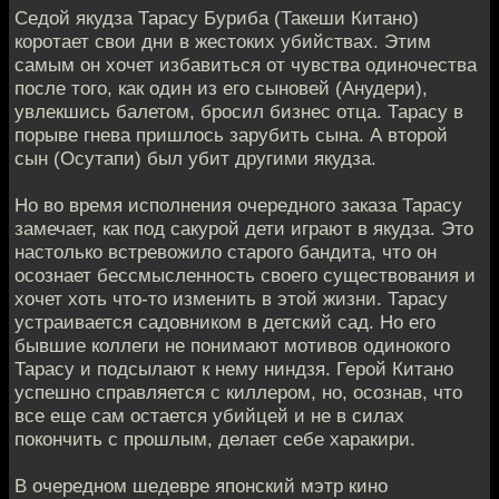
Седой якудза Тарасу Буриба (Такеши Китано)
коротает свои дни в жестоких убийствах. Этим
самым он хочет избавиться от чувства одиночества
после того, как один из его сыновей (Анудери),
увлекшись балетом, бросил бизнес отца. Тарасу в
порыве гнева пришлось зарубить сына. А второй
сын (Осутапи) был убит другими якудза.
Но во время исполнения очередного заказа Тарасу
замечает, как под сакурой дети играют в якудза. Это
настолько встревожило старого бандита, что он
осознает бессмысленность своего существования и
хочет хоть что-то изменить в этой жизни. Тарасу
устраивается садовником в детский сад. Но его
бывшие коллеги не понимают мотивов одинокого
Тарасу и подсылают к нему ниндзя. Герой Китано
успешно справляется с киллером, но, осознав, что
все еще сам остается убийцей и не в силах
покончить с прошлым, делает себе харакири.
В очередном шедевре японский мэтр кино