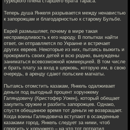
турецкого плена старшего брата Тараса.
Теперь душа Янкеля разрывается между ненавистью
к запорожцам и благодарностью к старому Бульбе.
Еврей размышляет, почему в мире такая
несправедливость к его народу. В попытках найти
ответ, он отправляется по Украине и встречает
других евреев. Некоторые из них, пытаясь выжить и
прокормить своих детей и всю родню, вынуждены
заниматься всевозможной коммерцией. В том числе
и брать плату за вход в церковь, которую им, в свою
очередь, в аренду сдают польские магнаты.
Пытаясь отомстить казакам, Янкель одалживает
деньги под выгодный процент хорунжему
Галяндовичу (Кристофер Уокен), который обещает
закупить оружие и разбить запорожцев. Однако,
спустя обещанное время тот деньги не возвращает.
Когда воины Галяндовича вступают в осажденные
казаками город, Янкель следует за ними, чтоб
спросить у хорунжего – на что тот потратил