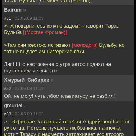
Тарас Бульба (Сэмюель Л.Джексон),
Bairum
»
#31 |
02.06.09 11:09
>- А повернитесь ко мне задом! – говорит Тарас
Бульба
[(Морган Фриман)]
>Там они жестоко истязают
[молодого]
Бульбу, но
тот не выдает им ниггерские явки.
Ляп!!! Но настроение с утра автор поднял на
недосягаемые высоты.
Хмурый_Сибиряк
»
#32 |
02.06.09 11:09
Ой, не могу! чуть лбом клавиатуру не разбил!
gmuriel
»
#33 |
02.06.09 11:09
>...В финале, уставший от ебли Андрий погибает от
рук отца. Потеряв лучшего любовника, панночка
мстит Тарасу и насмерть затрахивает его второго