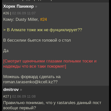
Хорек Паникер
»
#26 |
02.06.09 11:07
Кому: Dusty Miller,
#24
> В Алмате тоже жж не фунциклирует??
В бессилии бьется головой о стол
Да
[Смотрит щенячьими глазами полными тоски и
надежды что все таки покормят]
Можешь форвард сделать на
roman.tarasenko@kcell.kz??
dmitrov
»
#27 |
02.06.09 11:08
Правильно понимаю, что у rastarules данный пост
вообще первый?