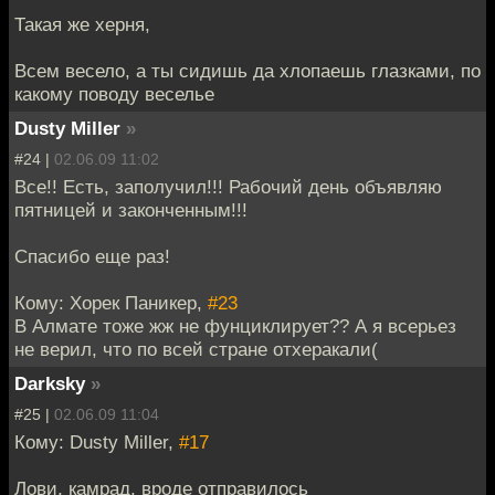
Такая же херня,
Всем весело, а ты сидишь да хлопаешь глазками, по
какому поводу веселье
Dusty Miller
»
#24 |
02.06.09 11:02
Все!! Есть, заполучил!!! Рабочий день объявляю
пятницей и законченным!!!
Спасибо еще раз!
Кому: Хорек Паникер,
#23
В Алмате тоже жж не фунциклирует?? А я всерьез
не верил, что по всей стране отхеракали(
Darksky
»
#25 |
02.06.09 11:04
Кому: Dusty Miller,
#17
Лови, камрад, вроде отправилось