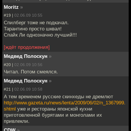
Moritz
»
#19 |
02.06.09 10:55
Спилберг тоже не подкачал.
Тарантино просто шквал!
Спайк Ли однозначно лучший!!!
[ждёт продолжения]
Медвед Полоскун
»
#20 |
02.06.09 10:56
Читал. Потом смеялся.
Медвед Полоскун
»
#21 |
02.06.09 10:58
А тем временем русские скинхеды не дремлют
http://www.gazeta.ru/news/lenta/2009/06/02/n_1367999.
shtml
уже и рестораны японской кухни
приготовленной бурятами и монголами их
привлекли.
CDW
»