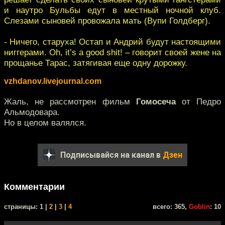
и наутро Бульбы едут в местный ночной клуб.
Слезами сыновей провожала мать (Вупи Голдберг).
- Ничего, старуха! Остап и Андрий будут настоящими
ниггерами. Oh, it’s a good shit! – говорит своей жене на
прощанье Тарас, затягивая еще одну дорожку.
vzhdanov.livejournal.com
Жаль, не рассмотрен фильм
Гомосеча
от Педро
Альмодовара.
Но в целом валялся.
Подписывайся на канал в
Дзен
Комментарии
cтраницы: 1 |
2
|
3
|
4
всего: 365,
Goblin
: 10