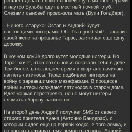
решает сделать своих сыновей крутыми гангстерами
и наутро Бульбы едут в местный ночной клуб.
Слезами сыновей провожала мать (Вупи Голдберг).
- Ничего, старуха! Остап и Андрий будут
настоящими ниггерами. Oh, it’s a good shit! – говорит
своей жене на прощанье Тарас, затягивая еще одну
дорожку.
В ночном клубе долго кутят молодые ниггеры. Но
Тарас хочет, чтоб его сыновья показали себя в деле.
Тем более, в последнее время в квартале начинают
наглеть латиносы. Тарас подбивает ниггеров на
войну с зарвавшимися мазафаками. В процессе
войны ниггеры осаждают латиносов в старом доме.
Идет жаркая перестрелка, но не могут ниггеры
сломать оборону латиносов.
На второй день Андрий получает SMS от своего
старого приятеля Хуана (Антонио Бандерас), с
которым сидел еще на первой ходке. У того ломка, и
он просит подкинуть ему немного героина. Андрий