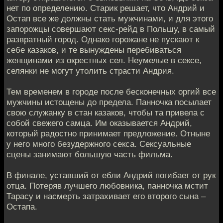
нет по определению. Старик решает, что Андрий и
Остап все же должны стать мужчинами, и для этого
запорожцы совершают секс-рейд в Польшу, в самый
развратный город. Однако горожане не пускают к
себе казаков, и те вынуждены перебиваться
женщинами из окрестных сел. Неумелые в сексе,
селянки не могут утолить страсти Андрия.
Тем временем в городе после бесконечных оргий все
мужчины истощены до предела. Панночка посылает
свою служанку в стан казаков, чтобы та привела с
собой свежего самца. Им оказывается Андрий,
который радостно принимает предложение. Отныне
у него много безудержного секса. Сексуальные
сцены занимают большую часть фильма.
В финале, уставший от ебли Андрий погибает от рук
отца. Потеряв лучшего любовника, панночка мстит
Тарасу и насмерть затрахивает его второго сына –
Остапа.