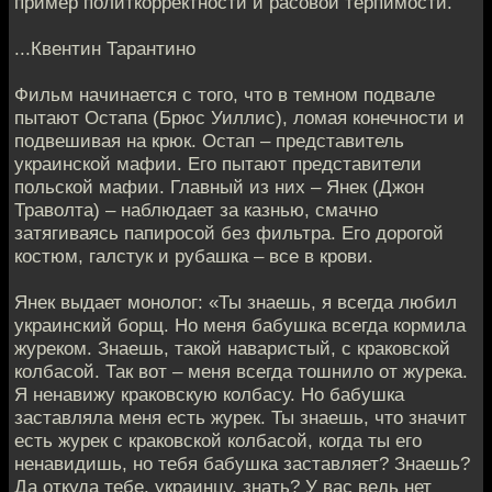
пример политкорректности и расовой терпимости.
...Квентин Тарантино
Фильм начинается с того, что в темном подвале
пытают Остапа (Брюс Уиллис), ломая конечности и
подвешивая на крюк. Остап – представитель
украинской мафии. Его пытают представители
польской мафии. Главный из них – Янек (Джон
Траволта) – наблюдает за казнью, смачно
затягиваясь папиросой без фильтра. Его дорогой
костюм, галстук и рубашка – все в крови.
Янек выдает монолог: «Ты знаешь, я всегда любил
украинский борщ. Но меня бабушка всегда кормила
журеком. Знаешь, такой наваристый, с краковской
колбасой. Так вот – меня всегда тошнило от журека.
Я ненавижу краковскую колбасу. Но бабушка
заставляла меня есть журек. Ты знаешь, что значит
есть журек с краковской колбасой, когда ты его
ненавидишь, но тебя бабушка заставляет? Знаешь?
Да откуда тебе, украинцу, знать? У вас ведь нет