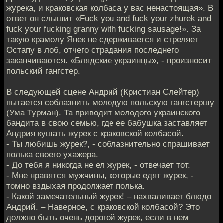
журека, и краковская колбаса у вас ненастоящая». В
ответ он слышит «Fuck you and fuck your zhurek and
fuck your fucking granny with fucking sausage!». За
такую крамолу Янек не сдерживается и стреляет
Остапу в лоб, отчего страдания последнего
заканчиваются. «Блядские украинцы», - произносит
польский гангстер.
В следующей сцене Андрий (Кристиан Слейтер)
пытается соблазнить молодую польскую гангстершу
(Ума Турман). Та приводит молодого украинского
бандита в свою семью, где ее бабушка заставляет
Андрия кушать журек с краковской колбасой.
- Ты любишь журек?, - соблазнительно спрашивает
полька своего ухажера.
- До тебя я никогда не ел журек, - отвечает тот.
- Мне нравятся мужчины, которые едят журек, -
томно вздыхая продолжает полька.
- Какой замечательный журек! – нахваливает блюдо
Андрий. – Наверное, с краковской колбасой? Это
должно быть очень дорогой журек, если в нем