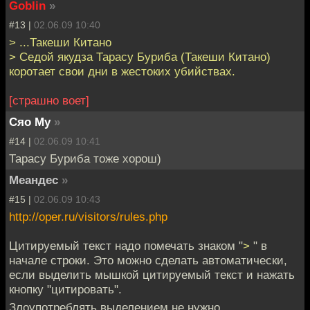
Goblin
»
#13 |
02.06.09 10:40
> ...Такеши Китано
> Седой якудза Тарасу Буриба (Такеши Китано)
коротает свои дни в жестоких убийствах.
[страшно воет]
Сяо Му
»
#14 |
02.06.09 10:41
Тарасу Буриба тоже хорош)
Меандес
»
#15 |
02.06.09 10:43
http://oper.ru/visitors/rules.php
Цитируемый текст надо помечать знаком "
>
" в
начале строки. Это можно сделать автоматически,
если выделить мышкой цитируемый текст и нажать
кнопку "цитировать".
Злоупотреблять выделением не нужно.