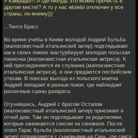
> Камрады!!! А где-нибудь это можно прочесть в
другом месте!? А то у нас жЫжЫ отключен у все
страны, по-моему(((
...Тинто Брасс
Во время учебы в Киеве молодой Андрий Бульба
(малоизвестный итальянский актер) подглядывает,
как в своих покоях мастурбирует молодая польская
панночка (малоизвестная итальянская актриса). К
ней присоединяется ее служанка (малоизвестная
итальянская актриса), и они предаются лесбийским
утехам. В поисках выхода из польского маетка
Андрий попадает в разные покои, где наблюдает
различные сцены разврата.
Отучившись, Андрий с братом Остапом
(малоизвестный итальянский актер) приезжает в
отчий дом. Там он подглядывает за родителями,
которые занимаются сексом на сеновале. После
этого Тарас Бульба (малоизвестный итальянский
актер) отправляется с сыновьями на Сечь, где секса