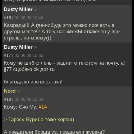
Dusty Miller
»
#16 |
02.06.09 10:46
Камрады!!! А где-нибудь это можно прочесть в
другом месте!? А то у нас жЫжЫ отключен у все
страны, по-моему(((
Dusty Miller
»
#17 |
02.06.09 10:52
Кому не шибко лень - зашлите текстом на почту, а!
jj77 сцобако bk дот ru
благодарю изо всех сил!
Nord
»
#18 |
02.06.09 10:54
Кому: Сяо Му,
#14
> Тарасу Буриба тоже хорош)
А поедатели борща vs. поедатели журека?