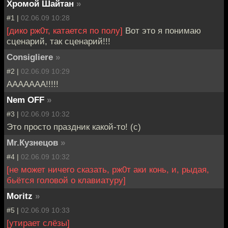
Хромой Шайтан
»
#1 |
02.06.09 10:28
[дико рж0т, катается по полу]
Вот это я понимаю
сценарий, так сценарий!!!
Consigliere
»
#2 |
02.06.09 10:29
ААААААА!!!!!
Nem OFF
»
#3 |
02.06.09 10:32
Это просто праздник какой-то! (с)
Mr.Кузнецов
»
#4 |
02.06.09 10:32
[не может ничего сказать, рж0т аки конь, и, рыдая,
бьётся головой о клавиатуру]
Moritz
»
#5 |
02.06.09 10:33
[утирает слёзы]