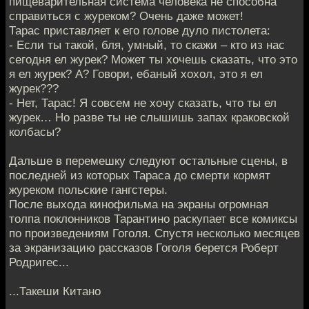
пищеварительная система человека не способна
справиться с журеком? Очень даже может!
Тарас приставляет к его голове дуло пистолета:
- Если ты такой, бля, умный, то скажи – кто из нас
сегодня ел журек? Может ты хочешь сказать, что это
я ел журек? А? Говори, ебаный хохол, это я ел
журек???
- Нет, Тарас! Я совсем не хочу сказать, что ты ел
журек… Но разве ты не слышишь запах краковской
колбасы?
Дальше в перемешку следуют остальные сцены, в
последней из которых Тараса до смерти кормят
журеком польские гангстеры.
После выхода кинофильма на экраны огромная
толпа поклонников Тарантино раскупает все комиксы
по произведениям Гоголя. Спустя несколько месяцев
за экранизацию рассказов Гоголя берется Роберт
Родригес...
...Такеши Китано