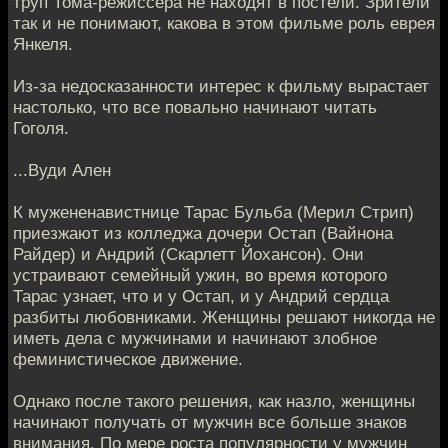
труп Тома-режиссера не находят в постели. Зрители
так и не понимают, какова в этом фильме роль еврея
Янкеля.
Из-за недосказанности интерес к фильму вырастает
настолько, что все повально начинают читать
Гоголя.
...Вуди Ален
К мужененавистнице Тарас Бульба (Мерил Стрип)
приезжают из колледжа дочери Остап (Вайнона
Райдер) и Андрий (Скарлетт Йохансон). Они
устраивают семейный ужин, во время которого
Тарас узнает, что и у Остап, и у Андрий сердца
разбиты любовниками. Женщины решают никогда не
иметь дела с мужчинами и начинают злобное
феминистическое движение.
Однако после такого решения, как назло, женщины
начинают получать от мужчин все больше знаков
внимания. По мере роста популярности у мужчин