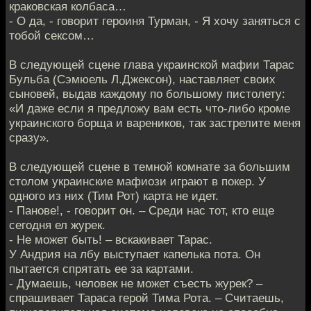
краковская колбаса…
- О да, - говорит героиня Турман, - Я хочу заняться с
тобой сексом…
В следующей сцене глава украинской мафии Тарас
Бульба (Сэмюель Л.Джексон), наставляет своих
сыновей, выдав каждому по большому пистолету:
«И даже если я предложу вам есть что-либо кроме
украинского борща и вареников, так застрелите меня
сразу».
В следующей сцене в темной комнате за большим
столом украинские мафиози играют в покер. У
одного из них (Тим Рот) карта не идет.
- Панове!, - говорит он. – Среди нас тот, кто еще
сегодня ел журек.
- Не может быть! – вскакивает Тарас.
У Андрия на лбу выступает капелька пота. Он
пытается спрятать ее за картами.
- Думаешь, человек не может съесть журек? –
спрашивает Тараса герой Тима Рота. – Считаешь,