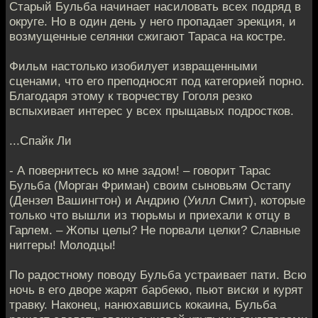
Старый Бульба начинает насиловать всех подряд в
округе. Но в один день у него пропадает эрекция, и
возмущенные селянки сжигают Тараса на костре.
Фильм настолько изобилует извращенными
сценами, что его преподносят под категорией порно.
Благодаря этому к творчеству Гоголя резко
вспыхивает интерес у всех прыщавых подростков.
...Спайк Ли
- А повернитесь ко мне задом! – говорит Тарас
Бульба (Морган Фриман) своим сыновьям Остапу
(Дензел Вашингтон) и Андрию (Уилл Смит), которые
только что вышли из тюрьмы и приехали к отцу в
Гарлем. – Жопы целы? Не порвали целки? Славные
ниггеры! Молодцы!
По радостному поводу Бульба устраивает пати. Всю
ночь в его дворе жарят барбекю, пьют виски и курят
травку. Наконец, нанюхавшись кокаина, Бульба