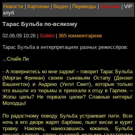
Новости
|
Картинки
|
Видео
|
Переводы
|
Магазин
|
VIP
клуб
Тарас Бульба по-всякому
02.06.09 10:26
|
Goblin
|
365 комментариев
Тарас Бульба в интерпретациях разных режиссёров:
...Спайк Ли
- А повернитесь ко мне задом! – говорит Тарас Бульба
(Морган Фриман) своим сыновьям Остапу (Дензел
Вашингтон) и Андрию (Уилл Смит), которые только
что вышли из тюрьмы и приехали к отцу в Гарлем. –
Жопы целы? Не порвали целки? Славные ниггеры!
Молодцы!
По радостному поводу Бульба устраивает пати. Всю
ночь в его дворе жарят барбекю, пьют виски и курят
травку. Наконец, нанюхавшись кокаина, Бульба
решает сделать своих сыновей крутыми гангстерами