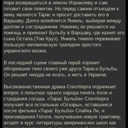
пора возвращаться в землю Израилеву и сам
готовит свои пожитки. Но перед самим отъездом к
нему является Тарас и просит доставить его в
Варшаву. Долго колеблется Янкель, выбирая между
долгом и состраданием. Наконец он решается на
помощь и привозит Бульбу в Варшаву, где казнят его
сына Остапа (Том Круз). Янкель тяжело переживает
большую человеческую трагедию простого
украинского казака.
В последней сцене главный герой хоронит
обгоревшее тело своего уже друга Тараса Бульбы.
Он решает никуда не ехать, а жить в Украине.
Высококачественная драма Спилберга поднимает
вопрос о попытках одного народа понять боли и
страдания соседа. «Тарас Бульба» Спилберга
получает все остальные «Оскары», оставшиеся
после фильма «Тарас Бульба» Спайка Ли, и
произведения Гоголя, получившие новую трактовку,
входят в курс литературы американских школ как