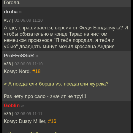
Гоголя.
druha
»
#37 |
02.06.09 11:10
А где, спрашивается, версия от Феди Бондарчука? И
чтобы обязательно в конце Тарас на чистом
немецком произнося "Я тебя породил, я тебя и
убью" двадцать минут мочил красавца Андрия
ProFFeSSoR
»
#38 |
02.06.09 11:10
Кому: Nord,
#18
> А поедатели борща vs. поедатели журека?
Раз нету про сало - значит не тру!!!
Goblin
»
#39 |
02.06.09 11:11
Кому: Dusty Miller,
#16