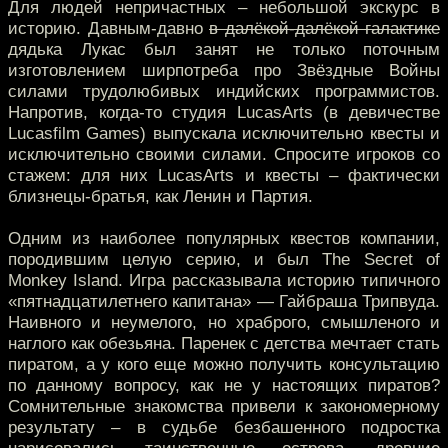
Для людей непричастных – небольшой экскурс в
историю. Давным-давно
в далёкой-далёкой галактике
дядька Лукас был занят не только поточным
изготовлением ширпотреба про Звёздные Войны
силами трудолюбивых индийских программистов.
Напротив, когда-то студия LucasArts (в девичестве
Lucasfilm Games) выпускала исключительно квесты и
исключительно своими силами. Спросите игроков со
стажем: для них LucasArts и квесты – фактически
близнецы-братья, как Ленин и Партия.
Одним из наиболее популярных квестов компании,
породившим целую серию, и был The Secret of
Monkey Island. Игра рассказывала историю типичного
«пятнадцатилетнего капитана» — Гайбраша Трипвуда.
Наивного и неумелого, но храброго, смышленого и
наглого как обезьяна. Паренек с детства мечтает стать
пиратом, а у кого еще можно получить консультацию
по данному вопросу, как не у настоящих пиратов?
Сомнительные знакомства привели к закономерному
результату – в судьбе безбашенного подростка