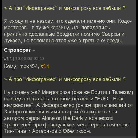
> А про "Инфограмес" и микропрозу все забыли ?
Я сходу и не назову, что сделали именно они. Кодо-
мастеров - в ту же корзину. Да, попадались
прилично сделанные бродилки помимо Сьерры и
Лукаса, но вспоминаются уже в третью очередь.
Стропорез
»
#17 |
10.06.09 02:13
Кому: max454,
#14
> А про "Инфограмес" и микропрозу все забыли ?
Ну почему же? Микропроза (она же Бритиш Телеком)
навсегда осталась автором нетленки "НЛО - Враг
неизвестен". А Инфорграмес (он же притыривший от
Хасбро ошмётки и имя старой Атари) остался
автором серии Alone on the Dark и всяческих
хренотеней про французских мега-героев комиксов
Тин-Тина и Астерикса с Обеликсом.