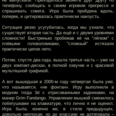
не выпускали. Приходилось звонить друг другу по
телефону, сообщать о своем игровом прогрессе и
спрашивать совета. Игра была пройдена вдоль,
поперек, и цитировалась практически наизусть.
Ситуация резко усугубилась, когда мы узнали, что
существует вторая часть. Да ещё и с двумя уровнями
сложности! Быстренько пробежав её на "лёгком" с
плёвыми головоломками, "сложный" истязали
практически целое лето.
Потом, спустя два года, вышла третья часть – уже на
двух компакт-дисках, в полной озвучке и с красивой
мультяшной графикой.
А вот вышедшая в 2000-м году четвертая была уже,
что называется, «не фонтан». Игру выполнили в
модном тогда 3d с отрисованными задниками, на
манер Grim Fandango. Управление мышкой сменилось
побегушками на клавиатуре, что лично я не оценил.
Игра была, конечно же, в стиле предыдущих,
довольно неплохая, но до классики не дотягивала –