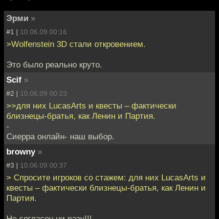
Эрми
»
#1 |
10.06.09 00:16
>Wolfenstein 3D стали откровением.
Это было реально круто.
Scif
»
#2 |
10.06.09 00:23
>>для них LucasArts и квесты – фактически
близнецы-братья, как Ленин и Партия.
-
Сиерра онлайн- наш выбор.
browny
»
#3 |
10.06.09 00:37
> Спросите игроков со стажем: для них LucasArts и
квесты – фактически близнецы-братья, как Ленин и
Партия.
Не согласен ни разу!!!