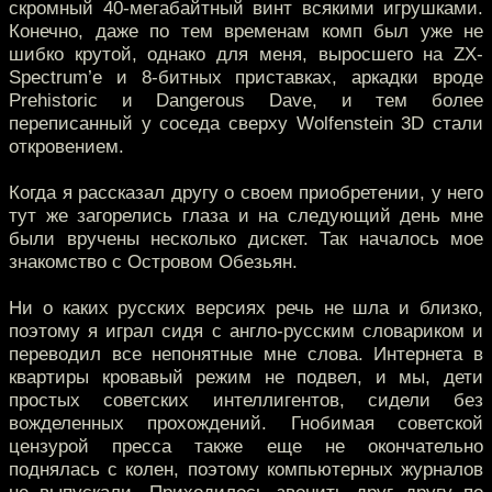
скромный 40-мегабайтный винт всякими игрушками.
Конечно, даже по тем временам комп был уже не
шибко крутой, однако для меня, выросшего на ZX-
Spectrum’е и 8-битных приставках, аркадки вроде
Prehistoric и Dangerous Dave, и тем более
переписанный у соседа сверху Wolfenstein 3D стали
откровением.
Когда я рассказал другу о своем приобретении, у него
тут же загорелись глаза и на следующий день мне
были вручены несколько дискет. Так началось мое
знакомство с Островом Обезьян.
Ни о каких русских версиях речь не шла и близко,
поэтому я играл сидя с англо-русским словариком и
переводил все непонятные мне слова. Интернета в
квартиры кровавый режим не подвел, и мы, дети
простых советских интеллигентов, сидели без
вожделенных прохождений. Гнобимая советской
цензурой пресса также еще не окончательно
поднялась с колен, поэтому компьютерных журналов