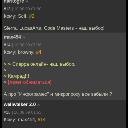
darkogre
»
#13 |
10.06.09 01:30
Кому: Scif,
#2
Sierra, LucasArts. Code Masters - наш выбор!
max454
»
#14 |
10.06.09 01:38
Кому: browny,
#4
> > Сиерра онлайн- наш выбор.
>
> Камрад!!!
>
[лезет обниматься]
А про "Инфограмес" и микропрозу все забыли ?
wellwalker 2.0
»
#15 |
10.06.09 01:53
Кому: max454,
#14