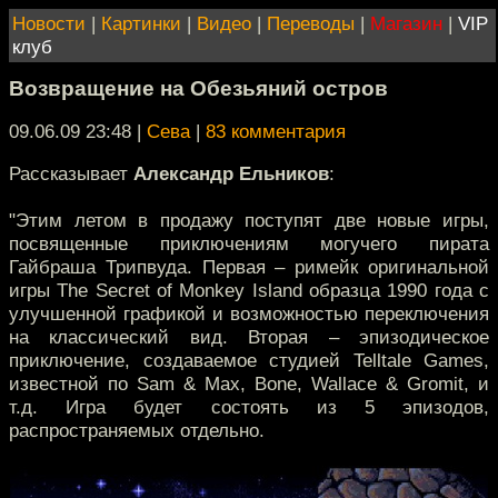
Новости
|
Картинки
|
Видео
|
Переводы
|
Магазин
|
VIP
клуб
Возвращение на Обезьяний остров
09.06.09 23:48
|
Сева
|
83 комментария
Рассказывает
Александр Ельников
:
"Этим летом в продажу поступят две новые игры,
посвященные приключениям могучего пирата
Гайбраша Трипвуда. Первая – римейк оригинальной
игры The Secret of Monkey Island образца 1990 года с
улучшенной графикой и возможностью переключения
на классический вид. Вторая – эпизодическое
приключение, создаваемое студией Telltale Games,
известной по Sam & Max, Bone, Wallace & Gromit, и
т.д. Игра будет состоять из 5 эпизодов,
распространяемых отдельно.