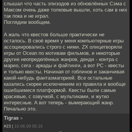
слышал что часть эпизодов из обновлённых Сэма с
Максом очень даже толковые вышли, хоть сам в них
так пока и не играл.
Поглядим вообщем.
А жаль что квестов больше практически не
осталось. В своё время у меня компьютерные игры
ассоциировались строго с ними. ZX олицетворяли
игры от Ocean по мотивам фильмов, и некоторые
другие неопределённых жанров, денди - контра с
марио, сега - аркады и файтинги, а вот PC - квесты
и только квесты. Начиная от гоблинов и заканчивая
какой-нибудь фантазмагорией. Все остальные
казались скорее исключением из правила и вообще
ошибшимеся платформой. Квесты были самые
красивые, с озвучкой, с мультиками, и жутко
интересные. А вот теперь - вымерающий жанр.
Печально это.
Tigras
»
#23 |
10.06.09 05:16