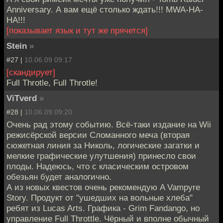
Anniversary. А вам ещё столько ждать!!! MWA-HA-
HA!!!
[показывает язык и тут же прячется]
Stein
»
#27 |
10.06.09 09:17
[скандирует]
Full Throtle, Full Throtle!
ViTverd
»
#28 |
10.06.09 09:20
Очень рад этому событию. Всё-таки издание на Wii
режисёрской версии Сломанного меча (вторая
сюжетная линия за Николь, логические загатки и
мелкие графические улутшения) принесло свои
плоды. Надеюсь, что с класическим островом
обезьян будет аналогично.
А из новых квестов очень рекомендую A Vampyre
Story. Продукт от "ушедших на вольные хлеба"
ребят из Lucas Arts. Графика - Grim Fandango, но
управление Full Throttle. Чёрный и вполне обычный