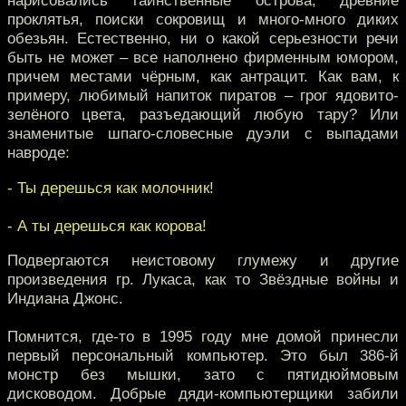
нарисовались таинственные острова, древние
проклятья, поиски сокровищ и много-много диких
обезьян. Естественно, ни о какой серьезности речи
быть не может – все наполнено фирменным юмором,
причем местами чёрным, как антрацит. Как вам, к
примеру, любимый напиток пиратов – грог ядовито-
зелёного цвета, разъедающий любую тару? Или
знаменитые шпаго-словесные дуэли с выпадами
навроде:
- Ты дерешься как молочник!
- А ты дерешься как корова!
Подвергаются неистовому глумежу и другие
произведения гр. Лукаса, как то Звёздные войны и
Индиана Джонс.
Помнится, где-то в 1995 году мне домой принесли
первый персональный компьютер. Это был 386-й
монстр без мышки, зато с пятидюймовым
дисководом. Добрые дяди-компьютерщики забили