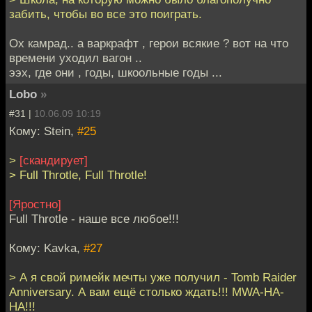
забить, чтобы во все это поиграть.
Ох камрад.. а варкрафт , герои всякие ? вот на что
времени уходил вагон ..
ээх, где они , годы, шкоольные годы ...
Lobo
»
#31 |
10.06.09 10:19
Кому: Stein,
#25
>
[скандирует]
> Full Throtle, Full Throtle!
[Яростно]
Full Throtle - наше все любое!!!
Кому: Kavka,
#27
> А я свой римейк мечты уже получил - Tomb Raider
Anniversary. А вам ещё столько ждать!!! MWA-HA-
HA!!!