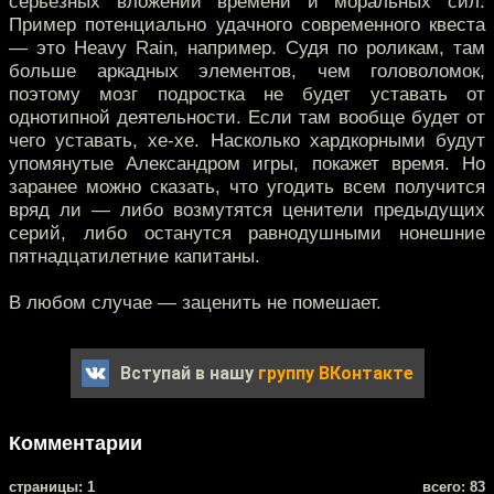
серьёзных вложений времени и моральных сил.
Пример потенциально удачного современного квеста
— это Heavy Rain, например. Судя по роликам, там
больше аркадных элементов, чем головоломок,
поэтому мозг подростка не будет уставать от
однотипной деятельности. Если там вообще будет от
чего уставать, хе-хе. Насколько хардкорными будут
упомянутые Александром игры, покажет время. Но
заранее можно сказать, что угодить всем получится
вряд ли — либо возмутятся ценители предыдущих
серий, либо останутся равнодушными нонешние
пятнадцатилетние капитаны.
В любом случае — заценить не помешает.
Вступай в нашу
группу ВКонтакте
Комментарии
cтраницы: 1
всего: 83