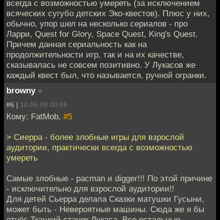
всегда с возможностью умереть (за исключением
всяческих сугубо детских Эко-квестов). Плюс у них,
обычно, упор шел на несколько сериалов - про
Ларри, Quest for Glory, Space Quest, King's Quest.
Причем данная сериальность как на
продолжительности игр, так и на их качестве,
сказывалась не совсем позитивно. У Лукасов же
каждый квест был, что называется, ручной огранки.
browny
»
#6 |
10.06.09 00:58
Кому: FatMob,
#5
> Сиерра - более злобные игры для взрослой
аудитории, практически всегда с возможностью
умереть
Самые злобные - pacman и digger!!! По этой причине
- исключительно для взрослой аудитории!!
Для детей Сьерра делала Сказки матушки Гусыни,
может быть - Невероятные машины. Сюда же я бы
отнёс Ткацкий станок Лукаса. Все остальные