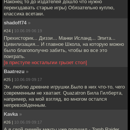
Наконец то до издателей дошло что нужно
переиздавать старые игры) Обязательно куплю,
классика всетаки.
shadoff74
»
#24 |
10.06.09 06:19
Прехисторик... Диззи... Манки Исланд... Элита...
Цивилизация... И главное Школа, на которую можно
было благополучно забить, чтобы во все это
поиграть.
[в приступе ностальгии грызет стол]
Baatrezu
»
#25 |
10.06.09 09:17
Эх, люблю древние игрушки.Было в них что-то, чего
современным не хватает. Quazatron Била Гилберта,
например, на мой взгляд, во многом остался
непревзойденным.
Kavka
»
#26 |
10.06.09 09:17
А я свой римейк мечты уже получил - Tomb Raider