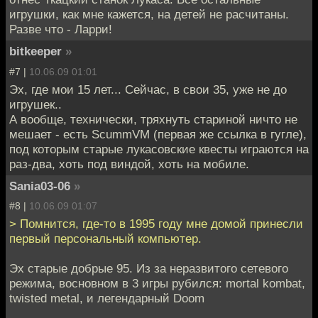
игрушки, как мне кажется, на детей не расчитаны.
Разве что - Ларри!
bitkeeper
»
#7 |
10.06.09 01:01
Эх, где мои 15 лет... Сейчас, в свои 35, уже не до
игрушек..
А вообще, технически, тряхнуть стариной ничто не
мешает - есть ScummVM (первая же ссылка в гугле),
под которым старые лукасовские квесты играются на
раз-два, хоть под виндой, хоть на мобиле.
Sania03-06
»
#8 |
10.06.09 01:07
> Помнится, где-то в 1995 году мне домой принесли
первый персональный компьютер.
Эх старые добрые 95. Из за неразвитого сетевого
режима, восновном в 3 игры рубился: mortal kombat,
twisted metal, и легендарный Doom