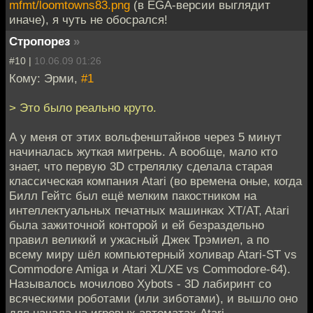
mfmt/loomtowns83.png
(в EGA-версии выглядит
иначе), я чуть не обосрался!
Стропорез
»
#10 |
10.06.09 01:26
Кому: Эрми,
#1
> Это было реально круто.
А у меня от этих вольфенштайнов через 5 минут
начиналась жуткая мигрень. А вообще, мало кто
знает, что первую 3D стрелялку сделала старая
классическая компания Atari (во времена оные, когда
Билл Гейтс был ещё мелким пакостником на
интеллектуальных печатных машинках XT/AT, Atari
была зажиточной конторой и ей безраздельно
правил великий и ужасный Джек Трэмиел, а по
всему миру шёл компьютерный холивар Atari-ST vs
Commodore Amiga и Atari XL/XE vs Commodore-64).
Называлось мочилово Xybots - 3D лабиринт со
всяческими роботами (или зиботами), и вышло оно
для начала на игровых автоматах Atari.