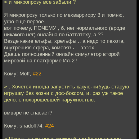
> и микропрозу все забыли ?
Я микропрозу только по мехварриору 3 и помню,
уфо еще первое.
вот почему, ПОЧЕМУ , б, нет нормального (вроде
никакого нет) онлайна по баттлтеху, а ??
Везде какие ельфы, хрельфы .. а надо то пехота,
внутренняя сфера, комсвязь .. ээээх ..
Даешь полноценный онлайн симулятор второй
мировой на платформе Ил-2 !
Кому: Moff,
#22
> . Хочется иногда запустить какую-нибудь старую
игрушку без возни с дос-боксом, и, раз уж такое
дело, с похорошевшей наружностью.
вмваре не спасает?
Кому: shadoff74,
#24
> Школа, на которую можно было благополучно