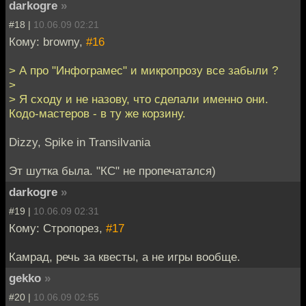
darkogre
»
#18 |
10.06.09 02:21
Кому: browny,
#16
> А про "Инфограмес" и микропрозу все забыли ?
>
> Я сходу и не назову, что сделали именно они.
Кодо-мастеров - в ту же корзину.
Dizzy, Spike in Transilvania
Эт шутка была. "КС" не пропечатался)
darkogre
»
#19 |
10.06.09 02:31
Кому: Стропорез,
#17
Камрад, речь за квесты, а не игры вообще.
gekko
»
#20 |
10.06.09 02:55