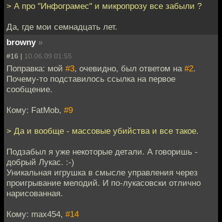
> А про "Инфограмес" и микропрозу все забыли ?
Да, где мои семнадцать лет.
browny
»
#16 |
10.06.09 01:55
Поправка: мой
#3
, очевидно, был ответом на
#2
.
Почему-то подставилось ссылка на первое
сообщение.
Кому: FatMob,
#9
> Да и вообще - массовые убийства и все такое.
Подзабыл я уже некоторые детали. А говоришь -
добрый Лукас. :-)
Уникальная игрушка в смысле управления через
проигрывание мелодий. И по-лукасовски отлично
нарисованная.
Кому: max454,
#14