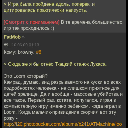
> Игра была пройдена вдоль, поперек, и
цитировалась практически наизусть.
[Смотрит с пониманием]
В те времена большинство
игр так проходилось ;)
FatMob
»
#9 |
10.06.09 01:13
Кому: browny,
#6
> Сюда же я бы отнёс Ткацкий станок Лукаса.
Это Loom который?
Камрад, думаю, вид разрываемого на куски во всех
подробностях человека - не слишком приятное для
детей зрелище. Да и вообще - массовые убийства и
все такое. Первый раз, кстате, испугался, играя в
компьютерную игру именно ребенком, когда играл в
Loom. Когда мальчик-привидение скорчил вот эту
рожу -
http://i20.photobucket.com/albums/b241/ATMachine/loo