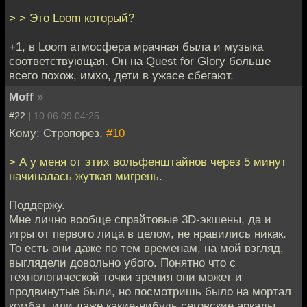
> > Это Loom который?
+1, в Loom атмосфера мрачная была и музыка
соответствующая. Он на Quest for Glory больше
всего похож, имхо, дети в ужасе сбегают.
Moff
»
#22 |
10.06.09 04:25
Кому: Стропорез,
#10
> А у меня от этих вольфенштайнов через 5 минут
начиналась жуткая мигрень.
Поддержу.
Мне лично вообще спрайтовые 3D-экшены, да и
игры от первого лица в целом, не нравились никак.
То есть они даже по тем временам, на мой взгляд,
выглядели довольно убого. Понятно что с
технологической точки зрения они может и
продвинутые были, но посмотришь было на мортал
комбат, или даже какие-нибудь сеговские аркады,