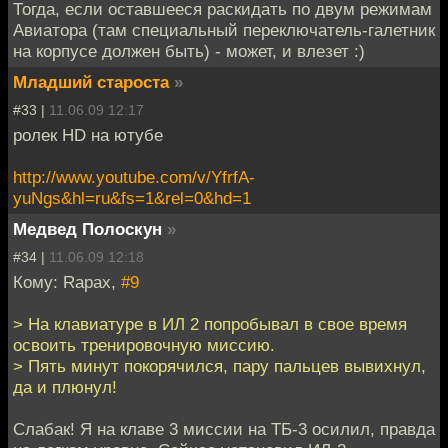
Тогда, если оставшееся раскидать по двум режимам
Авиатора (там специальный переключатель-галетник
на корпусе должен быть) - может, и влезет :)
Младший староста
»
#33 |
11.06.09 12:17
ролек HD на ютубе
http://www.youtube.com/v/YfrfA-
yuNgs&hl=ru&fs=1&rel=0&hd=1
Медвед Полоскун
»
#34 |
11.06.09 12:18
Кому: Rapax,
#9
> На клавиатуре в ИЛ 2 попробывал в свое время
освоить тренировочную миссию.
> Пять минут покорячился, пару пальцев вывихнул,
да и плюнул!
Слабак! Я на клаве 3 миссии на ТБ-3 осилил, правда