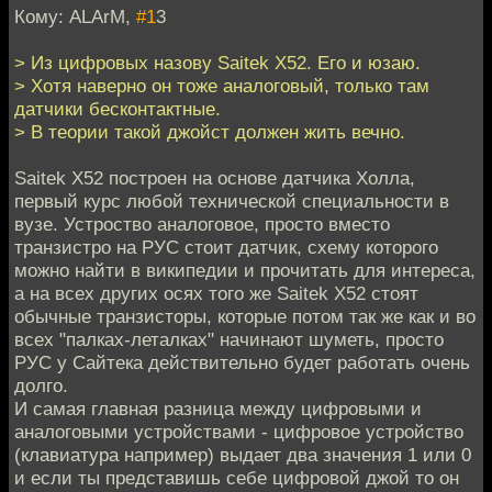
Кому: ALArM,
#1
3
> Из цифровых назову Saitek X52. Его и юзаю.
> Хотя наверно он тоже аналоговый, только там
датчики бесконтактные.
> В теории такой джойст должен жить вечно.
Saitek X52 построен на основе датчика Холла,
первый курс любой технической специальности в
вузе. Устроство аналоговое, просто вместо
транзистро на РУС стоит датчик, схему которого
можно найти в википедии и прочитать для интереса,
а на всех других осях того же Saitek X52 стоят
обычные транзисторы, которые потом так же как и во
всех "палках-леталках" начинают шуметь, просто
РУС у Сайтека действительно будет работать очень
долго.
И самая главная разница между цифровыми и
аналоговыми устройствами - цифровое устройство
(клавиатура например) выдает два значения 1 или 0
и если ты представишь себе цифровой джой то он