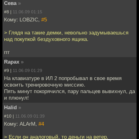
Сева
»
#8 |
11.06.09 01:15
Кому: LOBZIC,
#5
> Глядя на такие демки, невольно задумываешься
над покупкой бездуховного ящика.
ггг
Rapax
»
#9 |
11.06.09 01:29
На клавиатуре в ИЛ 2 попробывал в свое время
освоить тренировочную миссию.
Пять минут покорячился, пару пальцев вывихнул, да
и плюнул!
Halid
»
#10 |
11.06.09 01:39
Кому: ALArM,
#4
> Если он аналоговый, то деньги на ветер.