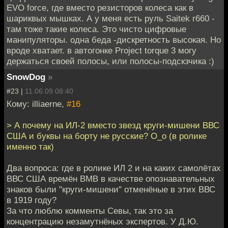
EVO force, где вместо резисторов колеса как в
шариквых мышках. А у меня есть руль Saitek r660 -
там тоже такие колеса. Это чисто цифровые
манипуляторы. одна беда -дискретность высокая. Но
вроде хватает. в автогонке Project torque 3 могу
держаться своей полосы, или полосы-подскзчика :)
SnowDog
»
#23 |
11.06.09 08:40
Кому: illiaerne,
#16
> А почему на ИЛ-2 вместо звезд круги-мишени ВВС
США и буквы на борту не русские? О_о (в ролике
именно так)
Два вопроса: где в ролике ИЛ 2 и на каких самолётах
ВВС США времён ВМВ в качестве опознавательных
знаков были "круги-мишени" отменёные в этих ВВС
в 1919 году?
За что люблю комменты Севы, так это за
концентрацию незамутнёных экспертов. У Д.Ю.