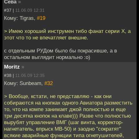
Сева
»
#37 |
11.06.09 12:31
Кому: Tigras,
#19
> Имею хороший инструмен тибо фанат серии X, а
этот что то не впечатляет внешне.
с отдельным РУДом было бы покрасивше, а в
остальном выглядит нормально :о)
Moritz
»
#38 |
11.06.09 12:35
Кому: Sunbeam,
#32
> Вообще, кстати, не представляю - как они
собираются на кнопках одного Авиатора разместить
то, что на компе занимает джой полностью и еще
три десятка кнопок на клаве))) Разве что полностью
вырубят управление ВМГ (шаг винта, корректор-
нагнетатель, впрыск МВ-50) и заодно "сократят"
всякие аварийные функции типа огнетушителей,