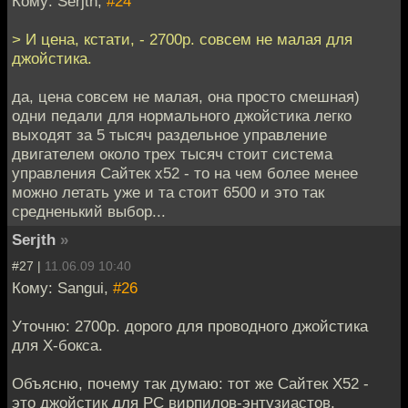
Кому: Serjth,
#24
> И цена, кстати, - 2700р. совсем не малая для
джойстика.
да, цена совсем не малая, она просто смешная)
одни педали для нормального джойстика легко
выходят за 5 тысяч раздельное управление
двигателем около трех тысяч стоит система
управления Сайтек х52 - то на чем более менее
можно летать уже и та стоит 6500 и это так
средненький выбор...
Serjth
»
#27 |
11.06.09 10:40
Кому: Sangui,
#26
Уточню: 2700р. дорого для проводного джойстика
для Х-бокса.
Объясню, почему так думаю: тот же Сайтек Х52 -
это джойстик для PC вирпилов-энтузиастов,