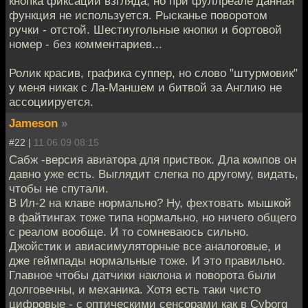
кнопка фиксации взгляда, но при фуллреале данная
функция не используется. Рысканье поворотом
ручки - отстой. Шестиугольные кнопки и бортовой
номер - без комментариев...
Ролик красив, графика суппер, но слово "штурмовик"
у меня никак с Ла-Маншем и битвой за Англию не
ассоциируется.
Jameson
»
#22 |
11.06.09 08:15
Сабж -версия авиатора для приствок. Дла компов он
давно уже есть. Выглядит слегка по другому, видать,
чтобы не спутали.
В Ил-2 на клаве нормально? Ну, фехтовать мышкой
в файтингах тоже типа нормально, но ничего общего
с реалом вообще. И то сомневаюсь сильно.
Джойстик и авиасимуляторные все аналоговые, и
дже геймпады нормальные тоже. И это правильно.
Главное чтобы датчики наклона и поворота были
долговечны, и механика. Хотя есть таки чисто
цифровые - с оптическими сенсорами как в Cyborg