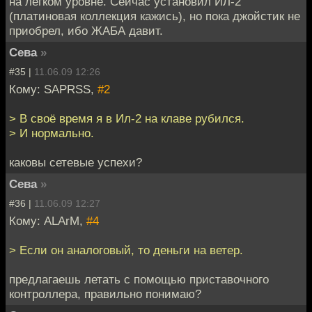
на легком уровне. Сейчас установил ИЛ-2
(платиновая коллекция кажись), но пока джойстик не
приобрел, ибо ЖАБА давит.
Сева
»
#35 |
11.06.09 12:26
Кому: SAPRSS,
#2
> В своё время я в Ил-2 на клаве рубился.
> И нормально.
каковы сетевые успехи?
Сева
»
#36 |
11.06.09 12:27
Кому: ALArM,
#4
> Если он аналоговый, то деньги на ветер.
предлагаешь летать с помощью приставочного
контроллера, правильно понимаю?