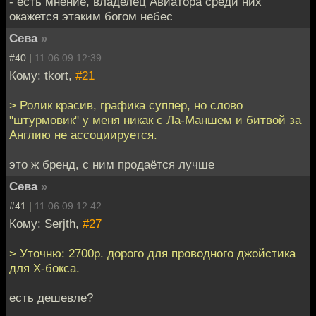
- есть мнение, владелец Авиатора среди них
окажется этаким богом небес
Сева
»
#40 |
11.06.09 12:39
Кому: tkort,
#21
> Ролик красив, графика суппер, но слово
"штурмовик" у меня никак с Ла-Маншем и битвой за
Англию не ассоциируется.
это ж бренд, с ним продаётся лучше
Сева
»
#41 |
11.06.09 12:42
Кому: Serjth,
#27
> Уточню: 2700р. дорого для проводного джойстика
для Х-бокса.
есть дешевле?