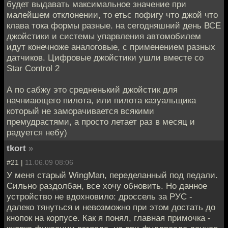
будет выдавать максимальное значение при
малейшем отклонении, то етьс пофигу что джой что
клава тока формы разные. на сегодняшний день ВСЕ
джойстики и системы упарвления автомобилем
идут конечноже аналоговые, с применением разных
датчиков. Цифровые джойстики ушли вместе со
Star Control 2
А по сабжу это средненький джойстик для
начниающего пилота, или пилота казуальщика
который не заморачивается всякими
премудрастями, а просто летает раз в месяц и
радуется небу)
tkort
»
#21 |
11.06.09 08:06
У меня старый WingMan, переделанный под педали.
Сильно раздолбан, все хочу обновить. Но данное
устройство не вдохновило: дроссель за РУС -
далеко тянуться и невозможно при этом достать до
кнопок на корпусе. Как я понял, главная примочка -