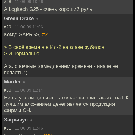
#28 |
11.06.09 10:49
А Logitech G25 - очень хороший руль.
Green Drake
»
#29 |
11.06.09 11:06
Кому: SAPRSS,
#2
> В своё время я в Ил-2 на клаве рубился.
> И нормально.
Ага, с вечным замедлением времени - иначе не
попасть :)
Marder
»
#30 |
11.06.09 11:14
Ниша у этой цацы есть только на приставках, на ПК
лучшим вложением денег является продукция
фирмы CH.
Загрызун
»
#31 |
11.06.09 11:46