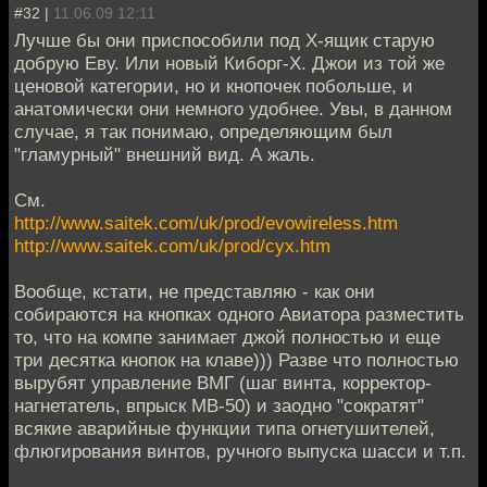
#32 |
11.06.09 12:11
Лучше бы они приспособили под Х-ящик старую
добрую Еву. Или новый Киборг-Х. Джои из той же
ценовой категории, но и кнопочек побольше, и
анатомически они немного удобнее. Увы, в данном
случае, я так понимаю, определяющим был
"гламурный" внешний вид. А жаль.
См.
http://www.saitek.com/uk/prod/evowireless.htm
http://www.saitek.com/uk/prod/cyx.htm
Вообще, кстати, не представляю - как они
собираются на кнопках одного Авиатора разместить
то, что на компе занимает джой полностью и еще
три десятка кнопок на клаве))) Разве что полностью
вырубят управление ВМГ (шаг винта, корректор-
нагнетатель, впрыск МВ-50) и заодно "сократят"
всякие аварийные функции типа огнетушителей,
флюгирования винтов, ручного выпуска шасси и т.п.