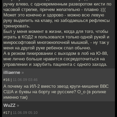
ручку влево, с одновременным разворотом кисти по
часовой стрелке, причем желательно - плавно :(((
Может это конечно и здорово - можно всю левую
руку выделить на клаву, но забодаешься рефлексы
тренировать.
Был у меня момент в жизни, когда для того, чтобы
играть в КОД2 я пользовался только одной рукой и
микрософтовой многокнопочной мышкой, - ну так у
меня на другой руке ребенок спал обычно.
А в резком пикировании с выходом в лоб на Ю-88,
мне лично больше нравится сосредоточиться на
управлении и зарубить пациента с одного захода.
illiaerne
»
#16 |
11.06.09 03:46
А почему на ИЛ-2 вместо звезд круги-мишени ВВС
США и буквы на борту не русские? О_о (в ролике
именно так)
WuZZ
»
#17 |
11.06.09 05:10