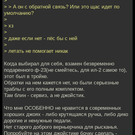
>
> > А он с обратной связь? Или это щас идет по
умолчанию?
>
> хз
>
> даже если нет - пёс бы с ней
>
> летать не помогает никак
Когда выбирал для себя, взамен безвременно
подаренного ф-23(не смейтесь, для ил-2 самое то),
этот был в тройке.
Обратки на нем кажется нет, но были серьезные
траблы с его полным комплектом.
Там блин - сервиз, а не джойстик.
Что мне ОСОБЕННО не нравится в современных
хороших джоях - либо крутящаяся ручка, либо дико
дорогие и ненужные педали.
Нет старого доброго верньерчика для рысканья.
Попробуйте на этом джойстике бочку сделать -