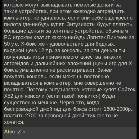
которые могут выкладывать немалые деньги за
такие устройства, при этом ежегодно апгрейдить
компьютер, не удивлюсь, если они себе еще кресло
пилота где-нибудь купят. Энтузиасты будут платить
большие деньги за элитные устройства, обычным
РС игрокам хватит какого-нибудь Логитек Вингмен за
50 у.е. Х-бокс же - удовольствие для бедных,
входной ценз 12 т.р. за консоль, за эти деньги ты
получаешь игры приемлемого качества никаких
апгрейдов и дальнейших вложений (цены игр для Х-
бокса умышленно не рассматриваю). Зачем
покупать консоль, если можешь постоянно
вкладываться в компьютер, мне совершенно не
понятно. Поэтому энтузиастов, которые купят Сайтек
Х52 для консоли (если такой появится) будет
существенно меньше. Через это, когда
беспроводной джойпад для бокса стоит 1600-2000р.,
платить 2700 за проводной джойстик как-то не
хочется.
Alec_Z
»