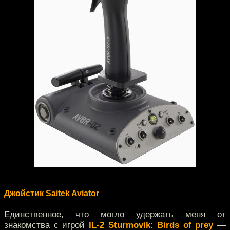
Джойстик Saitek Aviator
Единственное, что могло удержать меня от
знакомства с игрой
IL-2 Sturmovik: Birds of prey
—