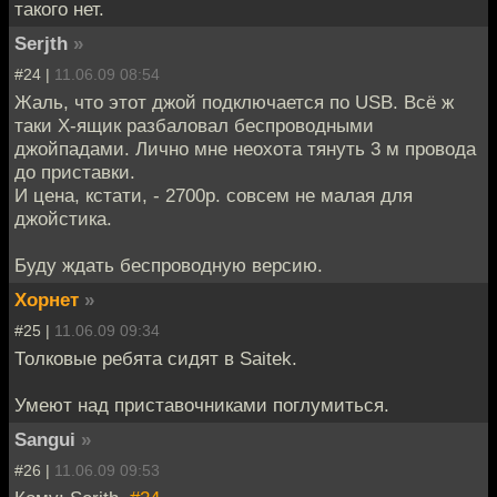
такого нет.
Serjth
»
#24 |
11.06.09 08:54
Жаль, что этот джой подключается по USB. Всё ж
таки Х-ящик разбаловал беспроводными
джойпадами. Лично мне неохота тянуть 3 м провода
до приставки.
И цена, кстати, - 2700р. совсем не малая для
джойстика.
Буду ждать беспроводную версию.
Хорнет
»
#25 |
11.06.09 09:34
Толковые ребята сидят в Saitek.
Умеют над приставочниками поглумиться.
Sangui
»
#26 |
11.06.09 09:53