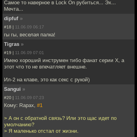
Самое то наверное в Lock On рубиться... Эх...
Мечта...
dipfuf
»
#18 |
11.06.09 06:17
гы гы, веселая палка!
Tigras
»
#19 |
11.06.09 07:01
Имею хороший инструмен тибо фанат серии X, а
этот что то не впечатляет внешне.
Ил-2 на клаве, это как секс с рукой)
Sangui
»
#20 |
11.06.09 07:23
Кому: Rapax,
#1
> А он с обратной связь? Или это щас идет по
умолчанию?
> Я маленько отстал от жизни.