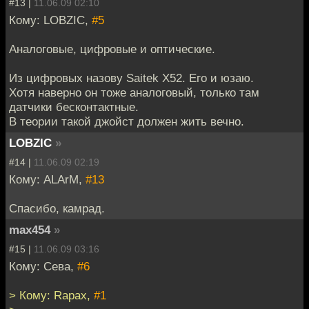
#13 |
11.06.09 02:10
Кому: LOBZIC,
#5
Аналоговые, цифровые и оптические.
Из цифровых назову Saitek X52. Его и юзаю.
Хотя наверно он тоже аналоговый, только там
датчики бесконтактные.
В теории такой джойст должен жить вечно.
LOBZIC
»
#14 |
11.06.09 02:19
Кому: ALArM,
#13
Спасибо, камрад.
max454
»
#15 |
11.06.09 03:16
Кому: Сева,
#6
> Кому: Rapax,
#1