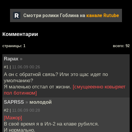
Смотри ролики Гоблина на
канале Rutube
Комментарии
cтраницы: 1
всего: 92
Rapax
»
#1 |
11.06.09 00:26
А он с обратной связь? Или это щас идет по
умолчанию?
Я маленько отстал от жизни.
[смущееенно ковыряет
пол ботинком]
SAPRSS
»
молодой
#2 |
11.06.09 00:28
[Мажор]
В своё время я в Ил-2 на клаве рубился.
И нормально.