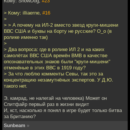
Кому: SnowDog,
#23
> Кому: illiaerne,
#16
>
> > А почему на ИЛ-2 вместо звезд круги-мишени
ВВС США и буквы на борту не русские? О_о (в
ролике именно так)
>
> Два вопроса: где в ролике ИЛ 2 и на каких
самолётах ВВС США времён ВМВ в качестве
опознавательных знаков были "круги-мишени"
отменёные в этих ВВС в 1919 году?
> За что люблю комменты Севы, так это за
концентрацию незамутнёных экспертов. У Д.Ю.
такого нет.
Э, камрад, не налегай на человека) Может он
Спитфайр первый раз в жизни видит
И, кст, насколько я понял в игре будет только битва
за Британию?
Sunbeam
»