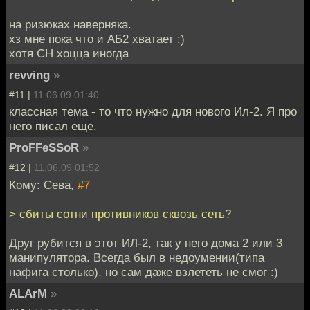
на ризюках наверняка.
хз мне пока что и АБ2 хватает :)
хотя СН хоцца иногда
revving
»
#11 |
11.06.09 01:40
классная тема - то что нужно для нового Ил-2. Я про
него писал еще.
ProFFeSSoR
»
#12 |
11.06.09 01:52
Кому: Сева,
#7
> сбиты сотни противников сквозь сеть?
Друг рубится в этот ИЛ-2, так у него дома 2 или 3
манипулятора. Всегда был в недоумении(типа
нафига столько), но сам даже взлететь не смог :)
ALArM
»