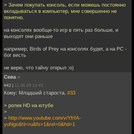
> Зачем покупать консоль, если можешь постоянно
вкладываться в компьютер, мне совершенно не
понятно.
на консолях вообще-то игр в пять раз больше, и
выходят они раньше
например, Birds of Prey на консолях будет, а на PC -
бог весть
не верю, что тайну открыл :о)
Сева
»
#42 |
11.06.09 12:43
Кому: Младший староста,
#33
> ролек HD на ютубе
>
>
http://www.youtube.com/v/YfrfA-
yuNgs&hl=ru&fs=1&rel=0&hd=1