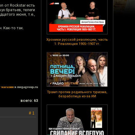
n от Rockstar есть
ух братьев, телеги
атого июня, т.е.,
. Как-то так.
Хроники русской революции, часть
1: Революция 1905–1907 гг.
т магазин
в megagroup.ru
Трамп против родильного туризма,
безработица из-за ИИ
всего: 63
# 1