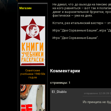
Не думал, что до выхода на пенсию у
на кого равняться — вот так я полаг
Магазин
денег и выразительной брунетки, пр
фактически — уже на днях.
Кстати, раз итальянский вестерн — эт
Игра "Две Сорванные Башни", игра "
Игра "Две Сорванные Башни".
Комментарии
Советские
учебники 1940-50х
годов
cтраницы: 1
El_Diablo
отправлено 12.06.09 
Из принципа не бу