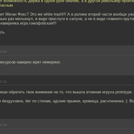
ит возможность держа в одной руке библию, а в другой револьвер пройти
гласным
ит Меган Фокс? Это же white trash!!! А в ролике второй части вообще уж
ько раз мелькнул, в виде прислуги в салуне, а не в виде главного крутог
 наверняка игра гомофобская!!!
ть.
01:06
ресурсов наверно жрет немеряно.
01:11
еши обратить твое внимание на то, что вышла атомная игруха prototype.
 бездуховно, бег по стенам, адские прыжки, кровища, расчлененка :). В
01:19