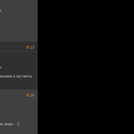
e.
# 13
e.
пюшоне и мутанты.
# 14
 знаю. :-)