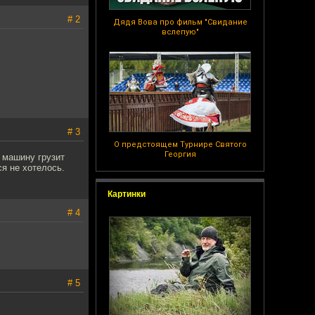
# 2
Дядя Вова про фильм "Свидание
вслепую"
# 3
О предстоящем Турнире Святого
Георгия
о машину грузит
я не хотелось.
Картинки
# 4
# 5