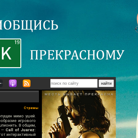
Стримы
опущен мимо ушей.
ообразие игрового
шпионить. В общем,
е —
Call of Juarez:
этот интерактивный