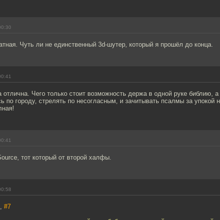
00:30
атная. Чуть ли не единственный 3d-шутер, который я прошёл до конца.
00:41
 отлична. Чего только стоит возможность держа в одной руке библию, а
ь по городу, стрелять по несогласным, и зачитывать псалмы за упокой н
лная!
00:41
ource, тот который от второй халфы.
00:58
н,
#7