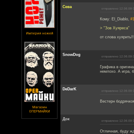
Сева
отправлено 12.06.09 
Кому: El_Diablo,
#
> "Зов Хуяреса"
Империя ножей
от слова хуярить!!
SnowDog
отправлено 12.06.09 
Графика в оригина
немлохо. А игра, 
DeDarK
отправлено 12.06.09 
Вестерн бодрячком
Магазин
ОПЕРМАЙКИ
Док
отправлено 12.06.09 
Отличная, буду ж