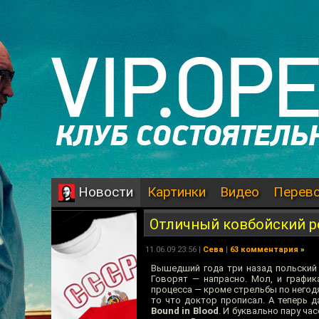
Картинки
Видео
Перев
Новости
Отличный ковбойский р
11.06.09 23:56 |
Сева
|
63 комментария
»
Вышедший года три назад польский 
Говорят — напрасно. Мол, и график
процесса — кроме стрельбы по негодя
то что доктор прописал. А теперь 
Bound in Blood
. И буквально пару ч