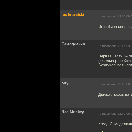
lex-kravetski
отправлено 12.06.09 
Игра была мега-зн
Самоделкин
отправлено 12.06.09 
Первая часть была
револьвер пройтис
Бездуховность по
krig
отправлено 12.06.09 
Движок похож на S
Red Monkey
отправлено 12.06.09 
Кому: Самоделки