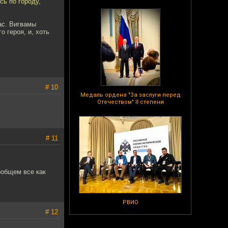
сь по городу,
ас. Вигвамы
о героя, и, хоть
# 10
Медаль ордена "За заслуги перед
Отечеством" II степени
# 11
ообщем все как
РВИО
# 12