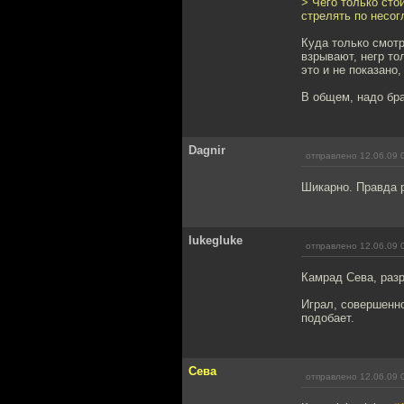
> Чего только сто
стрелять по несо
Куда только смотр
взрывают, негр тол
это и не показано,
В общем, надо бра
Dagnir
отправлено 12.06.09 
Шикарно. Правда 
lukegluke
отправлено 12.06.09 
Камрад Сева, разр
Играл, совершенно
подобает.
Сева
отправлено 12.06.09 