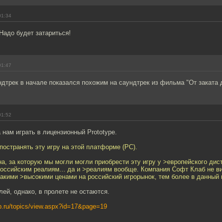
01:34
Надо будет затариться!
01:47
дтрек в начале показался похожим на саундтрек из фильма "От заката 
01:52
 нам играть в лицензионный Prototype.
остранять эту игру на этой платформе (PC).
, за которую мы могли могли приобрести эту игру у >европейского дис
российским реалиям... да и >реалиям вообще. Компания Софт Клаб не в
такими >высокими ценами на российский игрорынок, тем более в данный 
ей, однако, в пролете не остаются.
ub.ru/topics/view.aspx?id=17&page=19