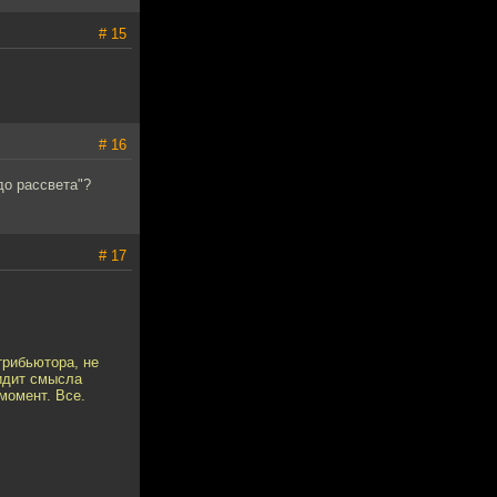
# 15
# 16
до рассвета"?
# 17
трибьютора, не
идит смысла
момент. Все.