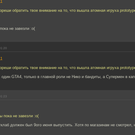
11
зреши обратить твое внимание на то, что вышла атомная игруха prototyp
пока не завезли :о(
01:20
11
зреши обратить твое внимание на то, что вышла атомная игруха prototyp
в один GTA4, только в главной роли не Нико и бандиты, а Супермен в ка
01:23
ы пока не завезли :о(
клаб должен был 9ого июня выпустить. Хотя по магазинам не смотрел, не