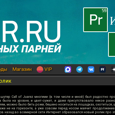
оды
Магазин
VIP
олик
шутер Call of Juarez многими (в том числе и мной) был радостно пр
а была на уровне, и цвет-сужет, и даже присутствовало некое разн
ям, можно было бить рожи, бешено носиться на лошадках, охотиться, 
даже не на горизонте, а уже совсем перед носом маячит продолжени
асов назад во всемирной сети Интернет образовался новый ролик про 