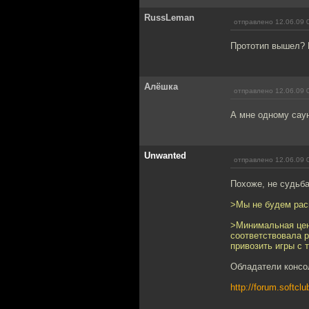
RussLeman
отправлено 12.06.09 
Прототип вышел? 
Алёшка
отправлено 12.06.09 
А мне одному саун
Unwanted
отправлено 12.06.09 
Похоже, не судьба
>Мы не будем расп
>Минимальная цена
соответствовала 
привозить игры с 
Обладатели консол
http://forum.softcl