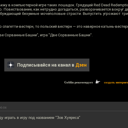
вижу в компьютерной игре таких лошадок. Грядущей Red Dead Redemptio
аю. Повествование, как нетрудно догадаться, разворачивается вокруг дв
обуждающей безумные мочеполовые страсти. Выпустить угрожают тридц
о спагетти-вестерн, то польский вестерн — это наверное катынь-вестерн
Две Сорванные Башни", игра "Две Сорванные Башни".
Подписывайся на канал в
Дзен
Goblin рекомендует
создать интерне
00:04
ду играть в игру под названием "Зов Хуяреса"