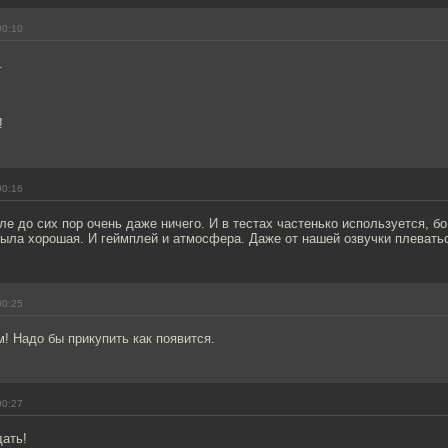
00:10
1
!
00:16
ле до сих пор очень даже ничего. И в тестах частенько используется, б
была хорошая. И геймплей и атмосфера. Даже от нашей озвучки плеватьс
00:25
! Надо бы прикупить как появится.
00:27
дать!