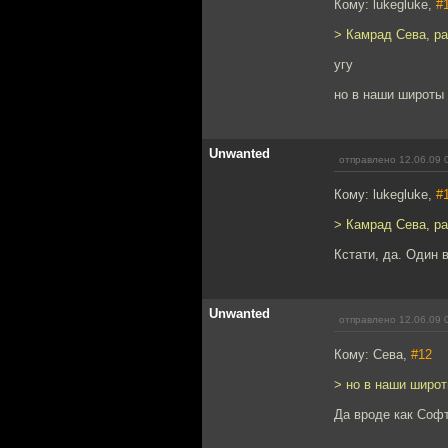
Кому: lukegluke,
#
> Камрад Сева, ра
угу
но в наши широты 
Unwanted
отправлено 12.06.09 
Кому: lukegluke,
#
> Камрад Сева, ра
Кстати, да. Один 
Unwanted
отправлено 12.06.09 
Кому: Сева,
#12
> но в наши широт
Да вроде как Софт