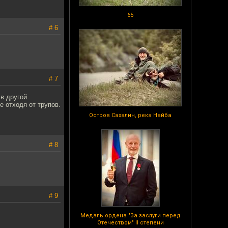
65
# 6
# 7
 в другой
е отходя от трупов.
Остров Сахалин, река Найба
# 8
# 9
Медаль ордена "За заслуги перед
Отечеством" II степени