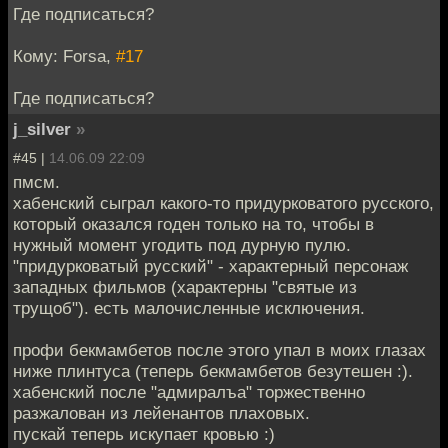
Где подписаться?
Кому: Forsa,
#17
Где подписаться?
j_silver
»
#45 |
14.06.09 22:09
пмсм.
хабенский сыграл какого-то придурковатого русского,
который оказался годен только на то, чтобы в
нужный момент угодить под дурную пулю.
"придурковатый русский" - характерный персонаж
западных фильмов (характерны "святые из
трущоб"). есть малочисленные исключения.
профи бекмамбетов после этого упал в моих глазах
ниже плинтуса (теперь бекмамбетов безутешен :).
хабенский после "адмиралъа" торжественно
разжалован из лейенантов плаховых.
пускай теперь искупает кровью :)