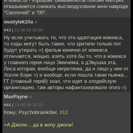
А новость - хорошая. Бекмамбетов похоже наотрез
отказывается снимать высокодуховное кино навроде
"Сволочей" и "00".
wustylek1lla
»
#43 |
14.06.09 20:00
Ну если учитывать то, что это адаптация комикса,
то ходы могут быть такие, что зрители только пот
будут утирать =) фильм конечно от комикса
отличается, мощно, взять хотя бы то, что в комиксе
у главного героя лицо Эминема, а дЭвушка эта,
Лиса которая, вообще негритянка, да и лицо у нее от
Холли Бэри =) и вообще, если пошла такая пьянка...
ГГ (главный герой) знал, что идет в злодейскую
организацию, там авторы нафантазировали огого =)
MaxPayne
»
#44 |
14.06.09 20:25
Кому: Psychobrainkiller,
#13
>А Джоли... да в жопу джоли!