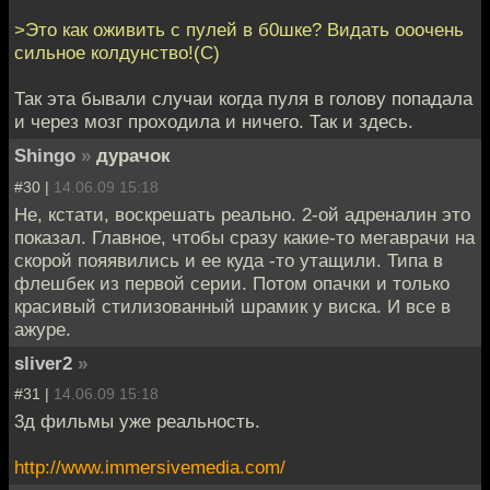
>Это как оживить с пулей в б0шке? Видать ооочень
сильное колдунство!(С)
Так эта бывали случаи когда пуля в голову попадала
и через мозг проходила и ничего. Так и здесь.
Shingo
»
дурачок
#30 |
14.06.09 15:18
Не, кстати, воскрешать реально. 2-ой адреналин это
показал. Главное, чтобы сразу какие-то мегаврачи на
скорой пояявились и ее куда -то утащили. Типа в
флешбек из первой серии. Потом опачки и только
красивый стилизованный шрамик у виска. И все в
ажуре.
sliver2
»
#31 |
14.06.09 15:18
3д фильмы уже реальность.
http://www.immersivemedia.com/