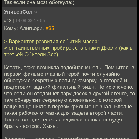
Так если она мозг обогнула:)
УниверСол
»
#42 |
14.06.09 19:55
Кому: Алигьери,
#35
> Вариантов развития событий масса:
> от таинственных пробирок с клонами Джоли (как в
третьей Обители Зла)
Кстати, тоже возникла подобная мысль. Помнится, в
первом фильме главный герой почти случайно
обнаружил секретную папину каморку, в которой и
подготовил аццкий финальный экшн. Не исключено,
что если он отодвинет пару досок в другой стенке, то
там обнаружит секретную клонильню, о которой
ваще-ваще никто в первом фильме не знал. Вполне
такая рабочая отмазка для задела второй части.
Только вот где теперь спецмегастанок они будут
брать - вопрос. Хыхы.