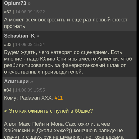
Opium73
»
#32 |
14.06.09 15:22
А может всех воскресить и еще раз первый сюжет
прогнать
Sebastian_K
»
#33 |
14.06.09 15:34
Будем ждать, чего натворят со сценарием. Есть
мнение - надо Юлию Снигирь вместо Анжелки, чтоб
реабилитировалась за фанернотанковый шлак от
отечественных производителей.
Алигьери
»
#34 |
14.06.09 15:55
Кому: Padavan XXX,
#11
> Это как оживить с пулей в б0шке?
А вот Макс Пейн и Мона Сакс ожили, а чем
Хабенский и Джоли хуже?)) конечно в рапиде не
скачут и с двух рук не шмаляют, но тоже весьма