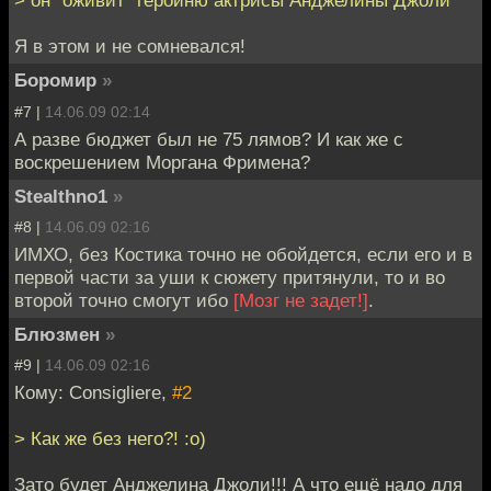
> он "оживит" героиню актрисы Анджелины Джоли
Я в этом и не сомневался!
Боромир
»
#7 |
14.06.09 02:14
А разве бюджет был не 75 лямов? И как же с
воскрешением Моргана Фримена?
Stealthno1
»
#8 |
14.06.09 02:16
ИМХО, без Костика точно не обойдется, если его и в
первой части за уши к сюжету притянули, то и во
второй точно смогут ибо
[Мозг не задет!]
.
Блюзмен
»
#9 |
14.06.09 02:16
Кому: Consigliere,
#2
> Как же без него?! :o)
Зато будет Анджелина Джоли!!! А что ещё надо для