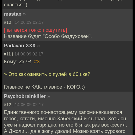
счастья :)
mastan
»
#10 |
14.06.09 02:17
[пытается тонко пошутить]
Название будет "Особо бездуховен".
Padavan XXX
»
#11 |
14.06.09 02:17
Кому: Zx7R,
#3
> Это как оживить с пулей в б0шке?
Главное не КАК, главное - КОГО.;)
Psychobrainkiller
»
#12 |
14.06.09 02:17
Единственного по-настоящему запоминающегося
героя, кстати, именно Хабенский и сыграл. Хоть он
уже и надоел изрядно, но его б я как раз воскресил.
А Джоли... да в жопу джоли! Можно взять сурового