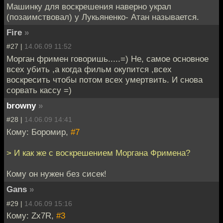
Машинку для воскрешения наверно украл
(позаимствовал) у Лукьяненко- Атан называется.
Fire
»
#27 |
14.06.09 11:52
Морган фримен говоришь.....=) Не, самое основное
всех убить ,а когда фильм окупится ,всех
воскресить чтобы потом всех умертвить. И снова
сорвать кассу =)
browny
»
#28 |
14.06.09 14:41
Кому: Боромир,
#7
> И как же с воскрешением Моргана Фримена?
Кому он нужен без сисек!
Gans
»
#29 |
14.06.09 15:16
Кому: Zx7R,
#3