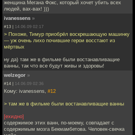
женщина Мегана Фокс, который хочет убить всех
людей, вах-вах! )))
ivanessens
»
#13 |
14.06.09 02:17
> Похоже, Тимур приобрёл воскрешающую машинку
— уж очень лихо почившие герои восстают из
мёртвых
ну да) там же в фильме были востанавливащие
ванны, так что все будут живы и здоровы!
welzegor
»
#14 |
14.06.09 02:36
Кому: ivanessens,
#12
> там же в фильме были востанавливащие ванны
[ехидно]
содержимое этих ванн, по-моему, совпадает с
содержимым мозга Бекмамбетова. Человек-свечка