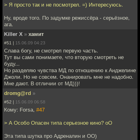
> Я просто так и не посмотрел. =) Интересуюсь.
Ну, вроде того. По задумке режиссёра - серьёзное,
ага.
Killer X
»
хамит
#51 |
15.06.09 04:23
Слава богу, не смотрел первую часть.
Тут вы сами понимаете, что вторую смотреть не
буду...
Но разделяю чувства МД по отношению к Анджелине
Джоли. Но не совсем. Онанировать мне не надобно.
Мне дают. В отличии от МД)))!
dromg@rd
»
#52 |
15.06.09 06:58
Кому: Forsa,
#47
> А Особо Опасен типа серьезное кино? оО
Эта типа шутка про Адреналин и ОО)