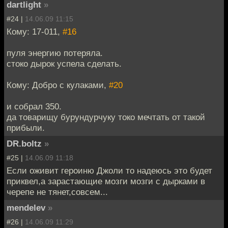
dartlight
»
#24 |
14.06.09 11:15
Кому: 17-011,
#16
пуля энергию потеряла.
стоко дырок успела сделать.
Кому: Добро с кулаками,
#20
и собрал 350.
да товарищу бурундурчуку токо мечтать от такой
прибыли.
DR.boltz
»
#25 |
14.06.09 11:18
Если оживит героиню Джоли то надеюсь это будет
приквел,а зарастающие мозги мозги с дырками в
черепе не тянет,совсем...
mendelev
»
#26 |
14.06.09 11:29