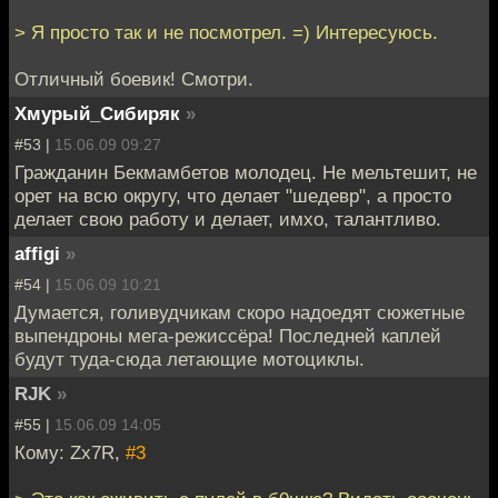
> Я просто так и не посмотрел. =) Интересуюсь.
Отличный боевик! Смотри.
Хмурый_Сибиряк
»
#53 |
15.06.09 09:27
Гражданин Бекмамбетов молодец. Не мельтешит, не
орет на всю округу, что делает "шедевр", а просто
делает свою работу и делает, имхо, талантливо.
affigi
»
#54 |
15.06.09 10:21
Думается, голивудчикам скоро надоедят сюжетные
выпендроны мега-режиссёра! Последней каплей
будут туда-сюда летающие мотоциклы.
RJK
»
#55 |
15.06.09 14:05
Кому: Zx7R,
#3