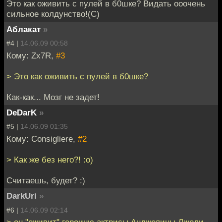
Это как оживить с пулей в б0шке? Видать ооочень
сильное колдунство!(С)
Аблакат
»
#4 |
14.06.09 00:58
Кому: Zx7R,
#3
> Это как оживить с пулей в б0шке?
Как-как... Мозг не задет!
DeDarK
»
#5 |
14.06.09 01:35
Кому: Consigliere,
#2
> Как же без него?! :o)
Считаешь, будет? :)
DarkUri
»
#6 |
14.06.09 02:14