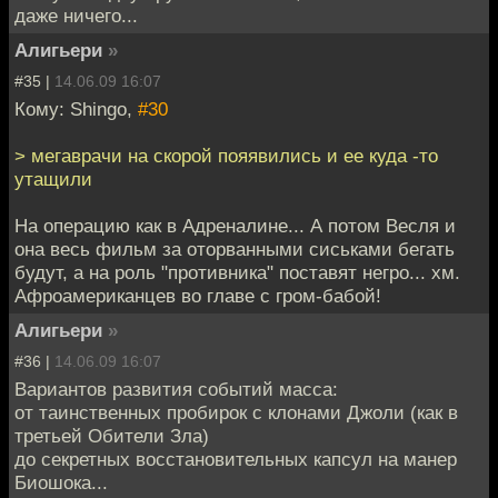
даже ничего...
Алигьери
»
#35 |
14.06.09 16:07
Кому: Shingo,
#30
> мегаврачи на скорой пояявились и ее куда -то
утащили
На операцию как в Адреналине... А потом Весля и
она весь фильм за оторванными сиськами бегать
будут, а на роль "противника" поставят негро... хм.
Афроамериканцев во главе с гром-бабой!
Алигьери
»
#36 |
14.06.09 16:07
Вариантов развития событий масса:
от таинственных пробирок с клонами Джоли (как в
третьей Обители Зла)
до секретных восстановительных капсул на манер
Биошока...