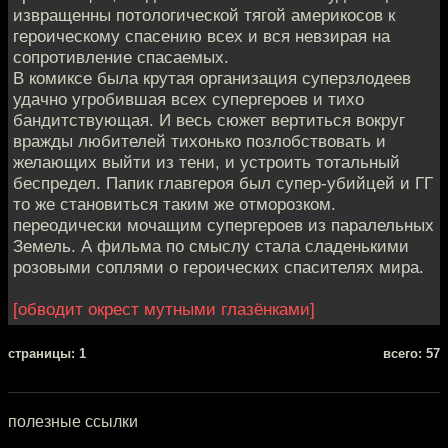
извращенны потологической тягой америкосов к
героическому спасению всех и вся невзирая на
сопротивление спасаемых.
В комиксе была крутая организация суперзлодеев
удачно угробившая всех супергероев и тихо
бандитствующая. И весь сюжет вертиться вокруг
вражды любителей тихонько позлобствовать и
желающих выйти из тени, и устроить тотальный
беспредел. Папик главгероя был супер-убийцей и ГГ
то же становиться таким же отморозком.
переодически мочащим супергероев из паралельных
Земель. А фильма по смыслу стала сладенькими
розовыми соплями о героических спасителях мира.
[обводит окрест мутными глазёнками]
cтраницы: 1
всего: 57
полезные ссылки