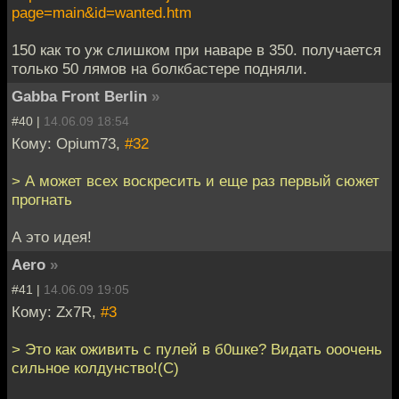
page=main&id=wanted.htm
150 как то уж слишком при наваре в 350. получается
только 50 лямов на болкбастере подняли.
Gabba Front Berlin
»
#40 |
14.06.09 18:54
Кому: Opium73,
#32
> А может всех воскресить и еще раз первый сюжет
прогнать
А это идея!
Aero
»
#41 |
14.06.09 19:05
Кому: Zx7R,
#3
> Это как оживить с пулей в б0шке? Видать ооочень
сильное колдунство!(С)