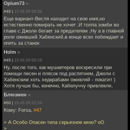
Opium73
»
#48 |
15.06.09 00:26
Еще вариант-Весля находит на свое имя,но
естественно помирать не хочет .И толпа зомби во
главе с Джоли бегает за предателем .Ну а в главной
роли оживший Хабенский,в конце всех побеждает и
опять за станок
Holm
»
#49 |
15.06.09 00:28
Ну, после того, как мушкетеров воскресили при
помощи песен и плясок под распятием, Джоли с
Хабенским хоть хедкрабами оживляй - покатит )
Хотя лучше бы, конечно, Кабелуччу привлекли.
Блюзмен
»
#50 |
15.06.09 02:54
Кому: Forsa,
#47
> А Особо Опасен типа серьезное кино? оО
>