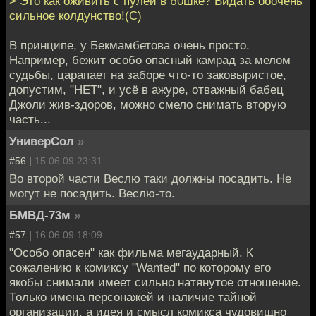
> Это как оживить с пулей в б0шке? Видать ооочень
сильное колдунство!(С)
В принципе, у Бекмамбетова очень просто.
Например, бежит особо опасный камрад за мелом
судьбы, царапает на заборе что-то заковыристое,
допустим, "НЕТ", и усё в ажуре, отважный бабец
Джоли жив-здоров, можно смело снимать вторую
часть...
УниверСол
»
#56 |
15.06.09 23:31
Во второй части Веслю таки должны посадить. Не
могут не посадить. Веслю-то.
БМВД-73м
»
#57 |
16.06.09 18:09
"Особо опасен" как фильма мегаударный. К
сожалению к комиксу "Wanted" по которому его
якобы снимали имеет сильно натянутое отношение.
Только имена персонажей и наличие тайной
организации, а идея и смысл комикса чудовищно