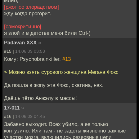
млйо,
[ржот со злорадством]
жду когда прогорит.
[самокритично]
я злой и в детстве меня били Ctrl-)
Padavan XXX
»
#15 |
14.06.09 03:53
Кому: Psychobrainkiller,
#13
> Можно взять сурового женщина Мегана Фокс
Да пошла в жопу эта Фокс, скатина, нах.
Даёшь тётю Анжэлу в массы!
17-011
»
#16 |
14.06.09 04:45
Забавно выходит. Всех убило, а ее только
контузило. Или там - не задеты жизненно важные
участки мозга, включились резервные цепи