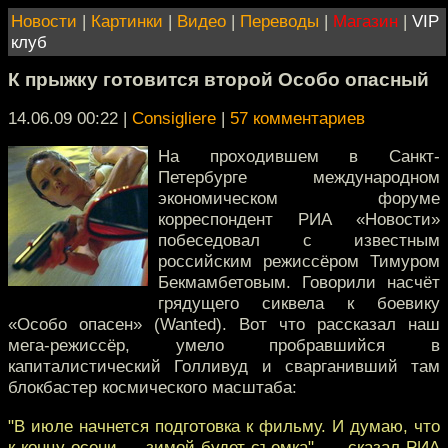
Новости
|
Картинки
|
Видео
|
Переводы
|
Магазин
|
VIP
клуб
К прыжку готовится второй Особо опасный
14.06.09 00:22
|
Consigliere
|
57 комментариев
На проходившем в Санкт-
Петербурге международном
экономическом форуме
корреспондент РИА «Новости»
побеседовал с известным
российским режиссёром Тимуром
Бекмамбетовым. Говорили насчёт
грядущего сиквела к боевику
«Особо опасен» (Wanted). Вот что рассказал наш
мега-режиссёр, умело пробравшийся в
капиталистический Голливуд и сварганивший там
блокбастер космического масштаба:
"В июле начнется подготовка к фильму. И думаю, что
к концу осени — зимой будет съемка", — сказал РИА