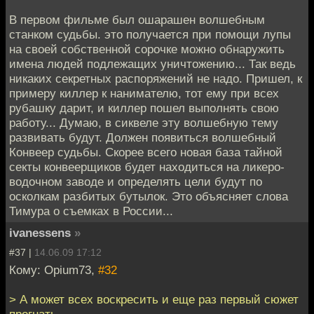
В первом фильме был ошарашен волшебным
станком судьбы. это получается при помощи лупы
на своей собственной сорочке можно обнаружить
имена людей подлежащих уничтожению... Так ведь
никаких секретных распоряжений не надо. Пришел, к
примеру киллер к нанимателю, тот ему при всех
рубашку дарит, и киллер пошел выполнять свою
работу... Думаю, в сиквеле эту волшебную тему
развивать будут. Должен появиться волшебный
Конвеер судьбы. Скорее всего новая база тайной
секты конвеерщиков будет находиться на ликеро-
водочном заводе и определять цели будут по
осколкам разбитых бутылок. Это объясняет слова
Тимура о съемках в России...
ivanessens
»
#37 |
14.06.09 17:12
Кому: Opium73,
#32
> А может всех воскресить и еще раз первый сюжет
прогнать