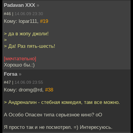
Padavan XXX
»
#46 |
14.06.09 23:30
Кому: lopar111,
#19
> да в жопу джоли!
>
> Да! Раз пять-шесть!
[мечтательно]
Хорошо бы.:)
Forsa
»
#47 |
14.06.09 23:55
Кому: dromg@rd,
#38
> Андреналин - стебная комедия, там все можно.
А Особо Опасен типа серьезное кино? оО
Я просто так и не посмотрел. =) Интересуюсь.