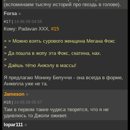
(вспоминаем тысячу историй про гвоздь в голове).
Forsa
»
#17 |
14.06.09 04:55
Кому: Padavan XXX,
#15
> > Можно взять сурового женщина Мегана Фокс
>
> Да пошла в жопу эта Фокс, скатина, нах.
>
> Даёшь тётю Анжэлу в массы!
Я предлагаю Монику Белуччи - она всегда в форме,
Анжелла уже не та.
Jameson
»
#18 |
14.06.09 05:57
Там в первом такие чудеса творятся, что я не
удивлюсь то Джоли оживет.
lopar111
»