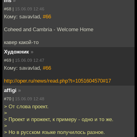
Ins
»
#68 |
15.06.09 12:46
Кому: savavlad,
#66
Coheed and Cambria - Welcome Home
кавер какой-то
Художник
»
#69 |
15.06.09 12:47
Кому: savavlad,
#66
http://oper.ru/news/read.php?t=1051604570#17
affigi
»
#70 |
15.06.09 12:48
> От слова проект.
>
> Проект и прожект, к примеру - одно и то же.
>
> Но в русском языке получилось разное.