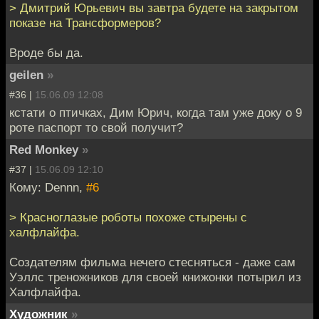
> Дмитрий Юрьевич вы завтра будете на закрытом
показе на Трансформеров?
Вроде бы да.
geilen
»
#36 |
15.06.09 12:08
кстати о птичках, Дим Юрич, когда там уже доку о 9
роте паспорт то свой получит?
Red Monkey
»
#37 |
15.06.09 12:10
Кому: Dennn,
#6
> Красноглазые роботы похоже стырены с
халфлайфа.
Создателям фильма нечего стесняться - даже сам
Уэллс треножников для своей книжонки потырил из
Халфлайфа.
Художник
»