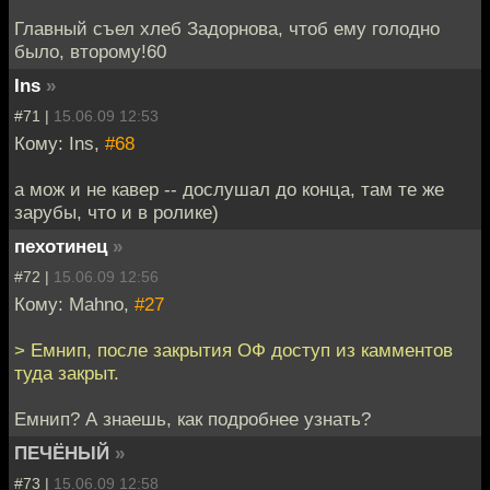
Главный съел хлеб Задорнова, чтоб ему голодно
было, второму!60
Ins
»
#71 |
15.06.09 12:53
Кому: Ins,
#68
а мож и не кавер -- дослушал до конца, там те же
зарубы, что и в ролике)
пехотинец
»
#72 |
15.06.09 12:56
Кому: Mahno,
#27
> Емнип, после закрытия ОФ доступ из камментов
туда закрыт.
Емнип? А знаешь, как подробнее узнать?
ПЕЧЁНЫЙ
»
#73 |
15.06.09 12:58