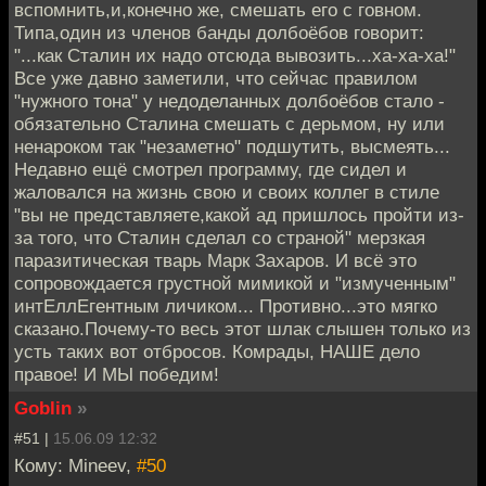
вспомнить,и,конечно же, смешать его с говном.
Типа,один из членов банды долбоёбов говорит:
"...как Сталин их надо отсюда вывозить...ха-ха-ха!"
Все уже давно заметили, что сейчас правилом
"нужного тона" у недоделанных долбоёбов стало -
обязательно Сталина смешать с дерьмом, ну или
ненароком так "незаметно" подшутить, высмеять...
Недавно ещё смотрел программу, где сидел и
жаловался на жизнь свою и своих коллег в стиле
"вы не представляете,какой ад пришлось пройти из-
за того, что Сталин сделал со страной" мерзкая
паразитическая тварь Марк Захаров. И всё это
сопровождается грустной мимикой и "измученным"
интЕллЕгентным личиком... Противно...это мягко
сказано.Почему-то весь этот шлак слышен только из
усть таких вот отбросов. Комрады, НАШЕ дело
правое! И МЫ победим!
Goblin
»
#51 |
15.06.09 12:32
Кому: Mineev,
#50