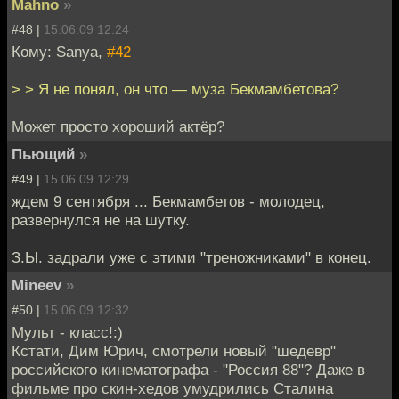
Mahno
»
#48 |
15.06.09 12:24
Кому: Sanya,
#42
> > Я не понял, он что — муза Бекмамбетова?
Может просто хороший актёр?
Пьющий
»
#49 |
15.06.09 12:29
ждем 9 сентября ... Бекмамбетов - молодец,
развернулся не на шутку.
З.Ы. задрали уже с этими "треножниками" в конец.
Mineev
»
#50 |
15.06.09 12:32
Мульт - класс!:)
Кстати, Дим Юрич, смотрели новый "шедевр"
российского кинематографа - "Россия 88"? Даже в
фильме про скин-хедов умудрились Сталина