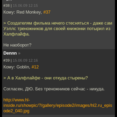
#38 |
15.06.09 12:15
Кому: Red Monkey,
#37
> Создателям фильма нечего стесняться - даже сам
Уэллс треножников для своей книжонки потырил из
Халфлайфа.
Не наоборот?
Dennn
»
#39 |
15.06.09 12:16
Кому: Goblin,
#12
> А в Халфлайфе - они откуда стырены?
Согласен, ДЮ. Без треножников сейчас - никуда.
http://www.hl-
inside.ru/showpic/?/gallery/episode2/images/hl2.ru_epis
ode2_040.jpg