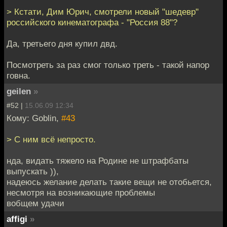
> Кстати, Дим Юрич, смотрели новый "шедевр"
российского кинематографа - "Россия 88"?
Да, третьего дня купил двд.
Посмотреть за раз смог только треть - такой напор
говна.
geilen
»
#52 |
15.06.09 12:34
Кому: Goblin,
#43
> С ним всё непросто.
нда, видать тяжело на Родине не штрафбаты
выпускать )),
надеюсь желание делать такие вещи не отобьется,
несмотря на возникающие проблемы
вобщем удачи
affigi
»