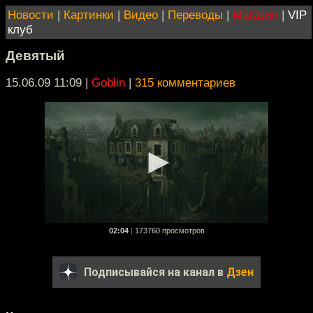
Новости
|
Картинки
|
Видео
|
Переводы
|
Магазин
|
VIP
клуб
Девятый
15.06.09 11:09
|
Goblin
|
315 комментариев
02:04
|
173760 просмотров
Подписывайся на канал в
Дзен