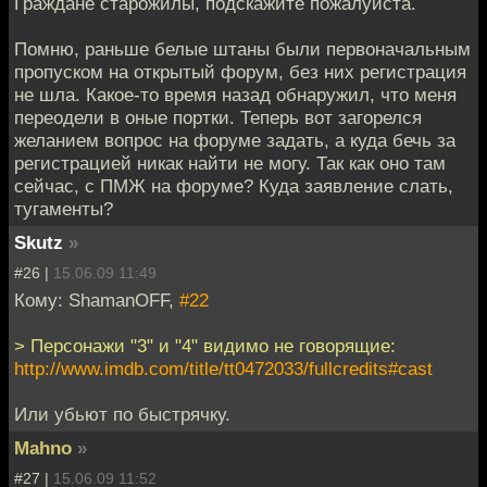
Граждане старожилы, подскажите пожалуйста.
Помню, раньше белые штаны были первоначальным
пропуском на открытый форум, без них регистрация
не шла. Какое-то время назад обнаружил, что меня
переодели в оные портки. Теперь вот загорелся
желанием вопрос на форуме задать, а куда бечь за
регистрацией никак найти не могу. Так как оно там
сейчас, с ПМЖ на форуме? Куда заявление слать,
тугаменты?
Skutz
»
#26 |
15.06.09 11:49
Кому: ShamanOFF,
#22
> Персонажи "3" и "4" видимо не говорящие:
http://www.imdb.com/title/tt0472033/fullcredits#cast
Или убьют по быстрячку.
Mahno
»
#27 |
15.06.09 11:52