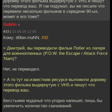
дорожку этого фильма выдернутую с VHS и пишут
что перевод ваш. Я так подумал, вы же писали что
перевели несколько фильмов в середине 90-ых,
может и его тоже?
Goblin
»
#33 |
15.06.09 12:06
Кому: d0ber.maNN,
#32
> Дмитрий, вы переводили фильм Побег из лагеря
для военнопленных (P.O.W. the Escape / Attack Force
'Nam)?
Нет, не переводил.
> А то тут на известном ресурсе выложили дорожку
этого фильма выдернутую с VHS и пишут что
перевод ваш.
Бесстыжее мудачьё что угодно напишет, лишь бы
увеличить количество скачиваний.