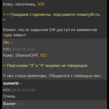
Кому: пехотинец,
#25
> > Граждане старожилы, подскажите пожалуйста.
>
Емнип, после закрытия ОФ доступ из камментов
туда закрыт.
Vic
»
#28 |
15.06.09 11:54
Кому: ShamanOFF,
#22
> Персонажи "3" и "4" видимо не говорящие
У них глаза-проекторы. Общаются с помощью них.
sumerki
»
#29 |
15.06.09 12:02
Очень.
Baster
»