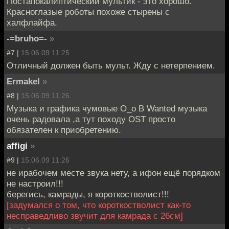
Постапокалиптический мультик - это хорошо.
Красноглазые роботы похоже стырены с
халфлайфа.
-=bruho=-
»
#7 |
15.06.09 11:25
Отличный должен быть мульт. Жду с нетерпением.
Ermakel
»
#8 |
15.06.09 11:26
Музыка и графика чумовые О_о В Wanted музыка
очень радовала ,а тут походу OST просто
обязателен к приобретению.
affigi
»
#9 |
15.06.09 11:26
не ирабочем месте звука нету, а ифон ещё порядком
не настроил!!!
берегись, камрады, я короткостволист!!!
[задумался о том, что короткостволист как-то
несправедливо звучит для камрада с 26см]