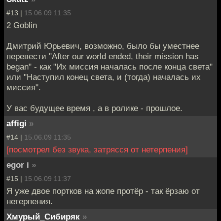
#13 |
15.06.09 11:35
2 Goblin
Дмитрий Юрьевич, возможно, было бы уместнее
перевести "After our world ended, their mission has
began" - как "Их миссия началась после конца света"
или "Наступил конец света, и (тогда) началась их
миссия".
У вас будущее время , а в ролике - прошлое.
affigi
»
#14 |
15.06.09 11:35
[посмотрел без звука, затрясся от нетерпения]
egor i
»
#15 |
15.06.09 11:37
Я уже двое портков на жопе протёр - так ёрзаю от
нетерпения.
Хмурый_Сибиряк
»