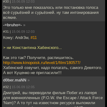
#30 |
15.06.09 12:03
Это только мне показалось или постановка голоса
всё сурьёзней и сурьёзней. ну там интонирования
всякие.
-=bruho=-
»
#31 |
15.06.09 12:03
Кому: Andr3w,
#11
> ни Константина Хабенского...
Как это так? Получите, распишитесь.
http://www.kinopoisk.ru/level/1/film/180577/
Хабенский озвучит, надо полагать, самого Девятого.
А вот Куценко не пригласили!!!
d0ber.maNN
»
#32 |
15.06.09 12:05
Дмитрий, вы переводили фильм Побег из лагеря
для военнопленных (P.O.W. the Escape / Attack Force
'Nam)? А то тут на известном ресурсе выложили