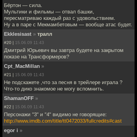
Бёртон — сила.
Мультики и фильмы — отвал башки,
пересматриваю каждый раз с удовольствием.
Ну а в паре с Мекмамбетовым — вообще атас будет.
Ekklesisast
»
тралл
#20 |
15.06.09 11:43
Дмитрий Юрьевич вы завтра будете на закрытом
показе на Трансформеров?
Cpt_MacMillan
»
#21 |
15.06.09 11:43
Не подскажете ,что за песня в трейлере играла ?
Что-то дико знакомое не могу вспомнить.
ShamanOFF
»
#22 |
15.06.09 11:43
Персонажи "3" и "4" видимо не говорящие:
http://www.imdb.com/title/tt0472033/fullcredits#cast
egor i
»