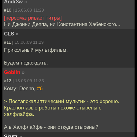
Andr3w
»
#10 |
15.06.09 11:29
[пересматривает титры]
Ни Джонни Деппа, ни Константина Хабенского...
CLS
»
#11 |
15.06.09 11:29
Прикольный мультфильм.
Будем подождать.
Goblin
»
#12 |
15.06.09 11:33
Кому: Dennn,
#6
> Постапокалиптический мультик - это хорошо.
Красноглазые роботы похоже стырены с
халфлайфа.
А в Халфлайфе - они откуда стырены?
Skutz
»