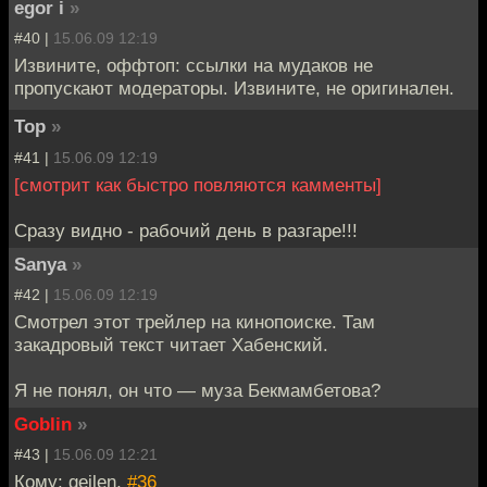
egor i
»
#40 |
15.06.09 12:19
Извините, оффтоп: ссылки на мудаков не
пропускают модераторы. Извините, не оригинален.
Тор
»
#41 |
15.06.09 12:19
[смотрит как быстро повляются камменты]
Сразу видно - рабочий день в разгаре!!!
Sanya
»
#42 |
15.06.09 12:19
Смотрел этот трейлер на кинопоиске. Там
закадровый текст читает Хабенский.
Я не понял, он что — муза Бекмамбетова?
Goblin
»
#43 |
15.06.09 12:21
Кому: geilen,
#36