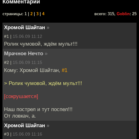
Комментарии
cтраницы: 1 |
2
|
3
|
4
всего: 315,
Goblin
: 25
Хромой Шайтан
»
#1 |
15.06.09 11:12
Ролик чумовой, ждём мульт!!!
Мрачное Нечто
»
#2 |
15.06.09 11:15
Кому: Хромой Шайтан,
#1
> Ролик чумовой, ждём мульт!!!
[сокрушается]
Наш пострел и тут поспел!!!
От ловкач, а.
Хромой Шайтан
»
#3 |
15.06.09 11:16