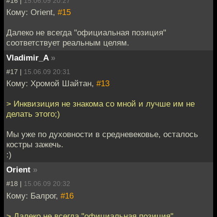
#16 |
15.06.09 20:27
Кому: Orient,
#15
Далеко не всегда "официальная позиция"
соответствует реальным целям.
Vladimir_A
»
#17 |
15.06.09 20:31
Кому: Хромой Шайтан,
#13
> Инквизиция не знакома со мной и лучше им не
делать этого;)
Мы уже по духовности в средневековье, осталось
костры зажечь.
:)
Orient
»
#18 |
15.06.09 20:32
Кому: Балрог,
#16
> Далеко не всегда "официальная позиция"