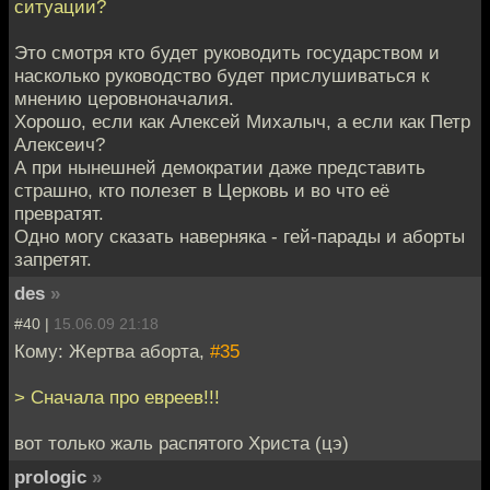
ситуации?
Это смотря кто будет руководить государством и
насколько руководство будет прислушиваться к
мнению церовноначалия.
Хорошо, если как Алексей Михалыч, а если как Петр
Алексеич?
А при нынешней демократии даже представить
страшно, кто полезет в Церковь и во что её
превратят.
Одно могу сказать наверняка - гей-парады и аборты
запретят.
des
»
#40 |
15.06.09 21:18
Кому: Жертва аборта,
#35
> Сначала про евреев!!!
вот только жаль распятого Христа (цэ)
prologic
»