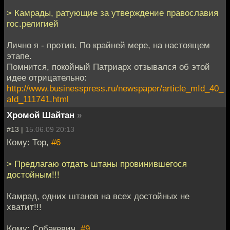
> Камрады, ратующие за утверждение православия
гос.религией
Лично я - против. По крайней мере, на настоящем
этапе.
Помнится, покойный Патриарх отзывался об этой
идее отрицательно:
http://www.businesspress.ru/newspaper/article_mId_40_
aId_111741.html
Хромой Шайтан
»
#13 |
15.06.09 20:13
Кому: Тор,
#6
> Предлагаю отдать штаны провинившегося
достойным!!!
Камрад, одних штанов на всех достойных не
хватит!!!
Кому: Собакевич,
#9