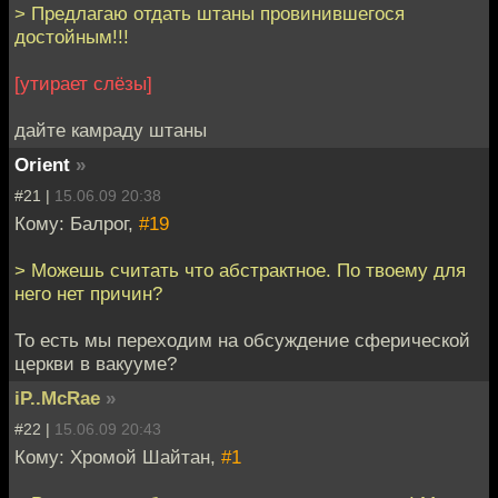
> Предлагаю отдать штаны провинившегося
достойным!!!
[утирает слёзы]
дайте камраду штаны
Orient
»
#21 |
15.06.09 20:38
Кому: Балрог,
#19
> Можешь считать что абстрактное. По твоему для
него нет причин?
То есть мы переходим на обсуждение сферической
церкви в вакууме?
iP..McRae
»
#22 |
15.06.09 20:43
Кому: Хромой Шайтан,
#1