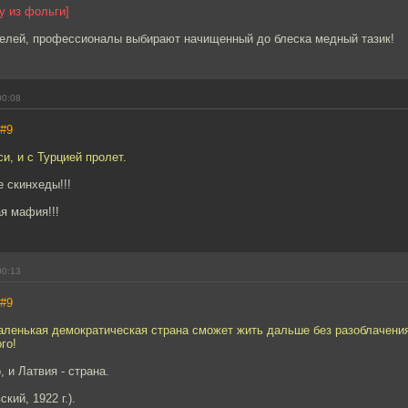
у из фольги]
елей, профессионалы выбирают начищенный до блеска медный тазик!
00:08
#9
и, и с Турцией пролет.
 скинхеды!!!
я мафия!!!
00:13
#9
маленькая демократическая страна сможет жить дальше без разоблачени
го!
, и Латвия - страна.
кий, 1922 г.).