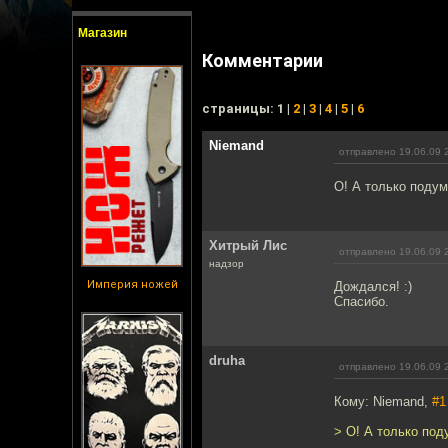
Магазин
Комментарии
cтраницы: 1 |
2
|
3
|
4
|
5
|
6
Niemand
отправлено 19.06.09 
О! А только подум
Хитрый Лис
отправлено 19.06.09 
надзор
Империя ножей
Дождался! :)
Спасибо.
druha
отправлено 19.06.09 
Кому: Niemand,
#1
> О! А только под