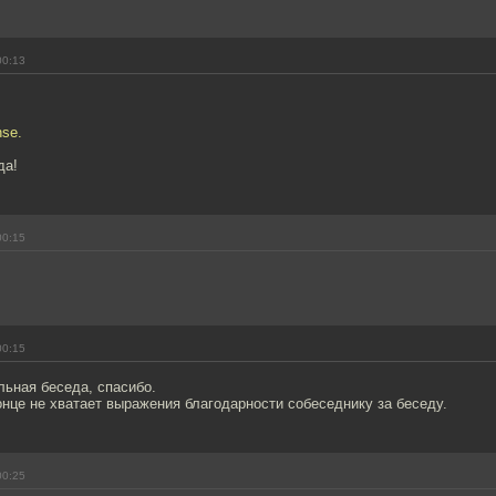
00:13
nse.
да!
00:15
00:15
льная беседа, спасибо.
онце не хватает выражения благодарности собеседнику за беседу.
00:25