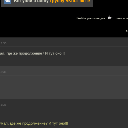
Вступай в нашу
группу ВКонтакте
Goblin рекомендует
заказат
в
23:35
ал, где же продолжение? И тут оно!!!
23:38
23:38
умал, где же продолжение? И тут оно!!!