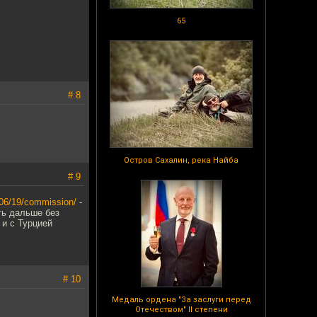
65
# 8
Остров Сахалин, река Найба
# 9
9/06/19/commission/
-
ть дальше без
 и с Турцией
# 10
Медаль ордена "За заслуги перед
Отечеством" II степени