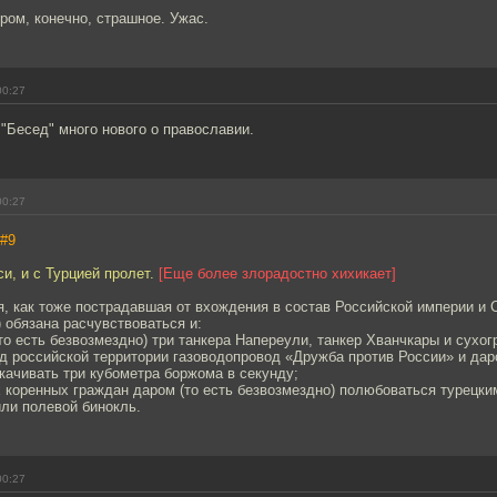
ром, конечно, страшное. Ужас.
00:27
 "Бесед" много нового о православии.
00:27
#9
си, и с Турцией пролет.
[Еще более злорадостно хихикает]
я, как тоже пострадавшая от вхождения в состав Российской империи и
 обязана расчувствоваться и:
(то есть безвозмездно) три танкера Напереули, танкер Хванчкары и сухог
од российской территории газоводопровод «Дружба против России» и дар
качивать три кубометра боржома в секунду;
х коренных граждан даром (то есть безвозмездно) полюбоваться турецки
ли полевой бинокль.
00:27