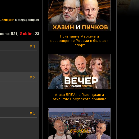
ь
лендинг
в megagroup.ru
сего: 521,
Goblin
: 23
Признание Меркель и
возвращение России в большой
спорт
# 1
# 2
Атака БПЛА на Геленджик и
открытие Ормузского пролива
# 3