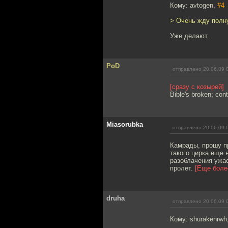
Кому: avtogen,
#4
> Очень жду полн
Уже делают.
PoD
отправлено 20.06.09 
[сразу с козырей]
Bible's broken; con
Miasorubka
отправлено 20.06.09 
Камрады, прошу п
такого цирка еще 
разоблачения ужа
пролет.
[Еще боле
druha
отправлено 20.06.09 
Кому: shurakenrwh