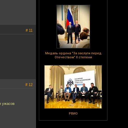
# 11
Медаль ордена "За заслуги перед
Отечеством" II степени
# 12
я ужасов
РВИО