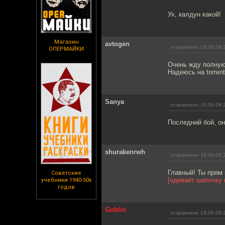
Ух, калдун какой!
Магазин
avtogen
отправлено 19.06.09 
ОПЕРМАЙКИ
Очень жду полную
Надеюсь на torrent
Sanya
отправлено 19.06.09 
Последний бой, он
shurakenrwh
отправлено 19.06.09 
Главный! Ты прям
Советские
[одевает шапочку 
учебники 1940-50х
годов
Goblin
отправлено 19.06.09 