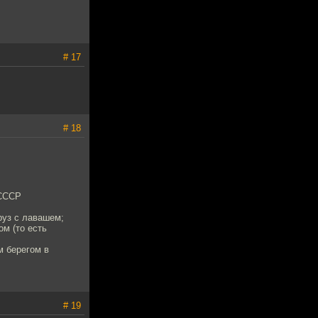
# 17
# 18
 СССР
руз с лавашем;
ом (то есть
м берегом в
# 19