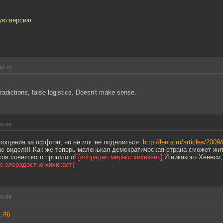
ую версию
00:00
tradictions, false logistics. Doesn't make sense.
00:00
рощения за оффтоп, но не мог не поделиться:
http://lenta.ru/articles/200
не видел!!! Как же теперь маленькая демократическая страна сможет жи
сов советского прошлого!
[злорадно мерзко хихикает]
И никакого Хенеси,
е злорадостно хихикает]
00:05
,
#6