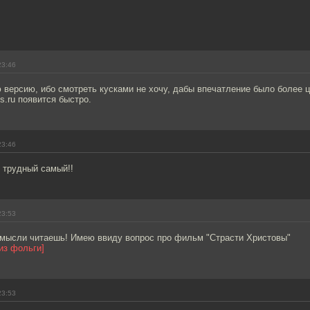
23:46
 версию, ибо смотреть кусками не хочу, дабы впечатление было более 
s.ru появится быстро.
23:46
 трудный самый!!
23:53
 мысли читаешь! Имею ввиду вопрос про фильм "Страсти Христовы"
из фольги]
23:53