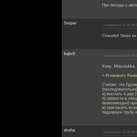
Про беседы с авто
Sniper
отправлено 20.06.09 
Спасибо! Узнал из
bqbr0
отправлено 20.06.09 
Кому: Miasorubka,
> И никакого Хене
Считаю, что Грузи
(последовательно)
а) выслать в дар 
б) провести в обх
безвозмездно) про
в) пригласить все
подзорную трубу и
druha
отправлено 20.06.09 