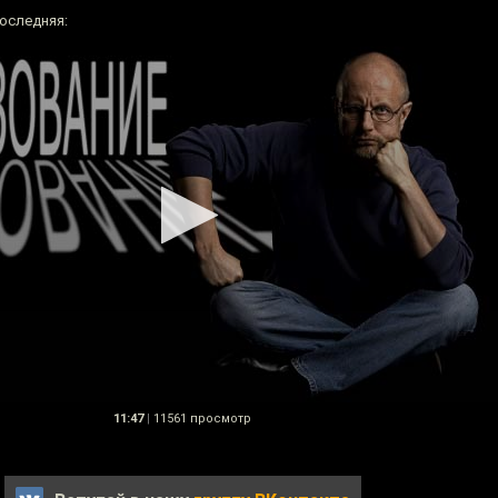
последняя:
11:47
|
11561 просмотр