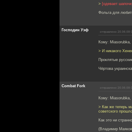
>
[одевает шапочк
Фольга для любит
Господин Уэф
отправлено 20.06.09 
Кому: Miasorubka,
> И никакого Хенес
Проклятые русские
Чёртова украинска
Combat Fork
отправлено 20.06.09 
Кому: Miasorubka,
> Как же теперь 
советского прошло
Как это ни странно
(Владимир Маяковс