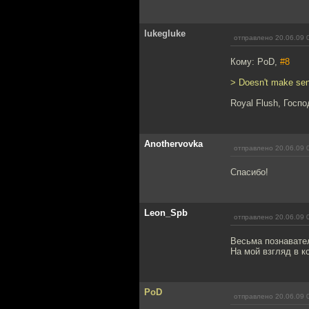
lukegluke
отправлено 20.06.09 
Кому: PoD,
#8
> Doesn't make se
Royal Flush, Госпо
Anothervovka
отправлено 20.06.09 
Спасибо!
Leon_Spb
отправлено 20.06.09 
Весьма познавате
На мой взгляд в к
PoD
отправлено 20.06.09 