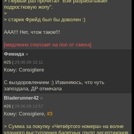
> Первый раз прочитал "Бэй разрабатывает
подростковую жопу".
>
> старик Фрейд был бы доволен :)
ААА!!! Нет, чтож такое!!!
[медленно сползает на пол от смеха]
Фемида
»
#25 |
29.06.09 10:11
Кому: Consigliere
С выздоровлением :) Извиняюсь, что чуть
запоздала, ДР отмечала
Bladerunner42
»
#26 |
29.06.09 13:57
Кому: Consigliere,
#3
> Сумма за покупку «Четвёртого номера» на волне
удачного выступления балетных групп десептиконов