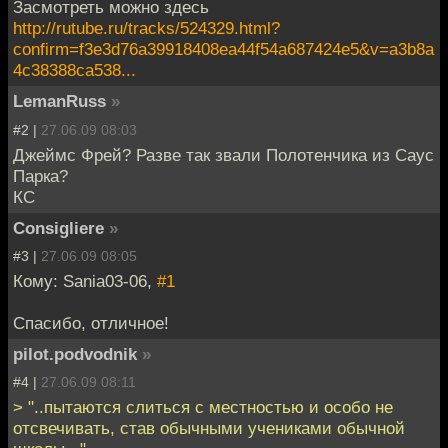
Засмотреть можно здесь
http://rutube.ru/tracks/524329.html?
confirm=f3e3d76a39918408ea44f54a687424e5&v=a3b8a
4c38388ca538...
LemanRuss
»
#2 |
27.06.09 08:03
Джеймс Фрей? Разве так звали Полотенчика из Саус
Парка?
КС
Consigliere
»
#3 |
27.06.09 08:05
Кому: Sania03-06,
#1
Спасибо, отличное!
pilot.podvodnik
»
#4 |
27.06.09 08:11
> "..пытаются слиться с местностью и особо не
отсвечивать, став обычными учениками обычной