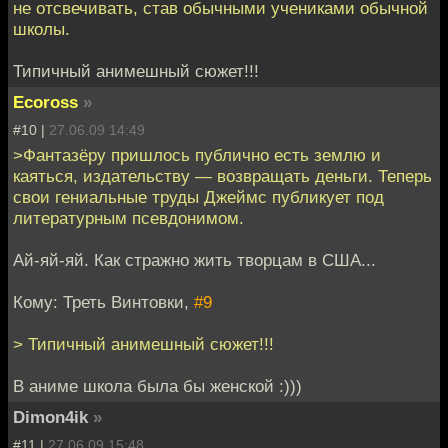
не отсвечивать, став обычными учениками обычной
школы.
Типичный анимешный сюжет!!!
Ecoross
»
#10 |
27.06.09 14:49
>Фантазёру пришлось публично есть землю и
каяться, издательству — возвращать деньги. Теперь
свои гениальные труды Джеймс публикует под
литературным псевдонимом.
Ай-яй-яй. Как стражно жить творцам в США...
Кому: Треть Винтовки,
#9
> Типичный анимешный сюжет!!!
В аниме школа была бы женской :)))
Dimon4ik
»
#11 |
27.06.09 15:48