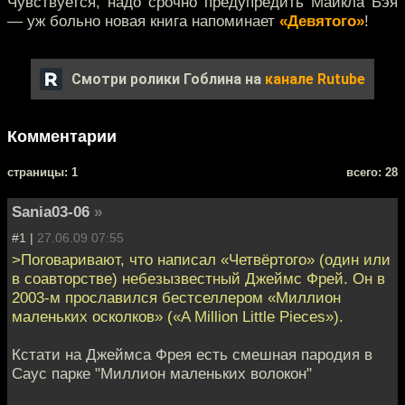
Чувствуется, надо срочно предупредить Майкла Бэя
— уж больно новая книга напоминает
«Девятого»
!
Смотри ролики Гоблина на
канале Rutube
Комментарии
cтраницы: 1
всего: 28
Sania03-06
»
#1 |
27.06.09 07:55
>Поговаривают, что написал «Четвёртого» (один или
в соавторстве) небезызвестный Джеймс Фрей. Он в
2003-м прославился бестселлером «Миллион
маленьких осколков» («A Million Little Pieces»).
Кстати на Джеймса Фрея есть смешная пародия в
Саус парке "Миллион маленьких волокон"