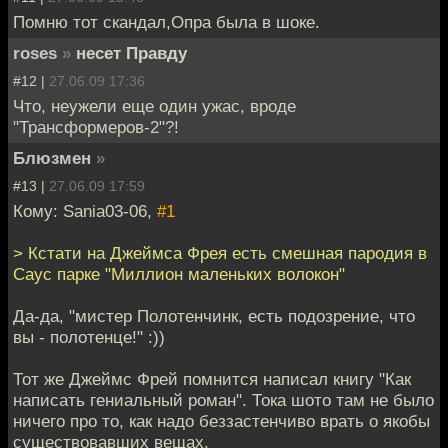
Помню тот скандал,Опра была в шоке.
roses
»
несет Правду
#12 |
27.06.09 17:36
Что, неужели еще один ужас, вроде
"Трансформеров-2"?!
Блюзмен
»
#13 |
27.06.09 17:59
Кому: Sania03-06,
#1
> Кстати на Джеймса Фрея есть смешная пародия в
Саус парке "Миллион маленьких волокон"
Да-да, "мистер Полотенчинк, есть подозрение, что
вы - полотенце!" :))
Тот же Джеймс Фрей помнится написал книгу "Как
написать гениальный роман". Тока шото там не было
ничего про то, как надо беззастенчиво врать о якобы
существовавших вещах.