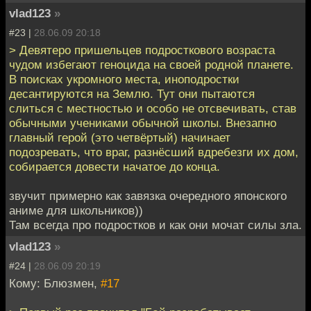
vlad123
»
#23 |
28.06.09 20:18
> Девятеро пришельцев подросткового возраста
чудом избегают геноцида на своей родной планете.
В поисках укромного места, иноподростки
десантируются на Землю. Тут они пытаются
слиться с местностью и особо не отсвечивать, став
обычными учениками обычной школы. Внезапно
главный герой (это четвёртый) начинает
подозревать, что враг, разнёсший вдребезги их дом,
собирается довести начатое до конца.
звучит примерно как завязка очередного японского
аниме для школьников))
Там всегда про подростков и как они мочат силы зла.
vlad123
»
#24 |
28.06.09 20:19
Кому: Блюзмен,
#17