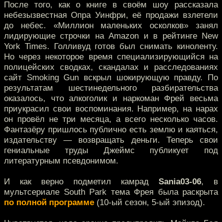
После того, как о книге в своём шоу рассказала
небезызвестная Опра Уинфри, её продажи взлетели
до небес. «Миллион маленьких осколков» занял
лидирующие строчки на Amazon и в рейтинге New
York Times. Голливуд готов был снимать киноленту.
Но через некоторое время специализирующийся на
полицейских сводках, скандалах и расследованиях
сайт Smoking Gun вскрыл шокирующую правду. По
результатам шестинедельного разбирательства
оказалось, что алкоголик и наркоман Фрей весьма
приукрасил свои воспоминания. Например, на нарах
он провёл не три месяца, а всего несколько часов.
Фантазёру пришлось публично есть землю и каяться,
издательству — возвращать деньги. Теперь свои
гениальные труды Джеймс публикует под
литературным псевдонимом.
И как верно подметил камрад
Sania03-06
, в
мультсериале South Park тема Фрея была раскрыта
по полной программе
(10-ый сезон, 5-ый эпизод).