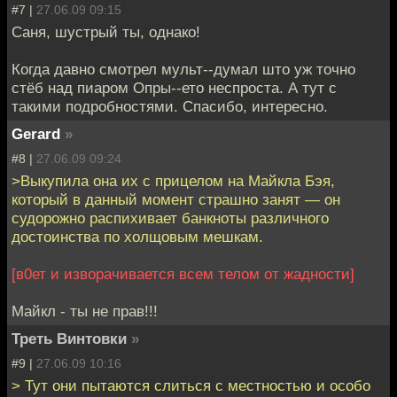
#7 |
27.06.09 09:15
Саня, шустрый ты, однако!
Когда давно смотрел мульт--думал што уж точно
стёб над пиаром Опры--ето неспроста. А тут с
такими подробностями. Спасибо, интересно.
Gerard
»
#8 |
27.06.09 09:24
>Выкупила она их с прицелом на Майкла Бэя,
который в данный момент страшно занят — он
судорожно распихивает банкноты различного
достоинства по холщовым мешкам.
[в0ет и изворачивается всем телом от жадности]
Майкл - ты не прав!!!
Треть Винтовки
»
#9 |
27.06.09 10:16
> Тут они пытаются слиться с местностью и особо