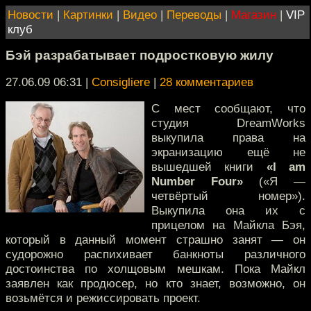
Новости
|
Картинки
|
Видео
|
Переводы
|
Магазин
|
VIP
клуб
Бэй разрабатывает подростковую жилу
27.06.09 06:31
|
Consigliere
|
28 комментариев
С мест сообщают, что
студия DreamWorks
выкупила права на
экранизацию ещё не
вышедшей книги
«I am
Number Four»
(«Я —
четвёртый номер»).
Выкупила она их с
прицелом на Майкла Бэя,
который в данный момент страшно занят — он
судорожно распихивает банкноты различного
достоинства по холщовым мешкам. Пока Майкл
заявлен как продюсер, но кто знает, возможно, он
возьмётся и режиссировать проект.