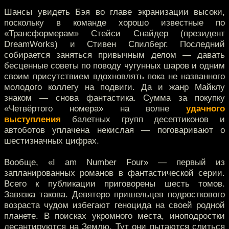
Шансы увидеть Бэя во главе экранизации высоки,
поскольку в команде хорошо известные по
«Трансформерам» Стейси Снайдер (президент
DreamWorks) и Стивен Спилберг. Последний
собирается заняться привычным делом — давать
бесценные советы по поводу чугунных шаров и одним
своим присутствием вдохновлять пока не названного
молодого коллегу на подвиги. Да и жанр Майклу
знаком — снова фантастика. Сумма за покупку
«Четвёртого номера» на волне
удачного
выступления
балетных групп десептиконов и
автоботов уплачена некислая — поговаривают о
шестизначных цифрах.
Вообще, «I am Number Four» — первый из
запланированных романов в фантастической серии.
Всего к публикации приговорены шесть томов.
Завязка такова. Девятеро пришельцев подросткового
возраста чудом избегают геноцида на своей родной
планете. В поисках укромного места, иноподростки
десантируются на Землю. Тут они пытаются слиться