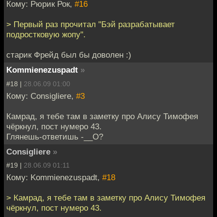
Кому: Рюрик Рок,
#16
> Первый раз прочитал "Бэй разрабатывает
подростковую жопу".
старик Фрейд был бы доволен :)
Kommienezuspadt
»
#18 |
28.06.09 01:00
Кому: Consigliere,
#3
Камрад, я тебе там в заметку про Алису Тимофея
чёркнул, пост нумеро 43.
Глянешь-ответишь -__О?
Consigliere
»
#19 |
28.06.09 01:11
Кому: Kommienezuspadt,
#18
> Камрад, я тебе там в заметку про Алису Тимофея
чёркнул, пост нумеро 43.