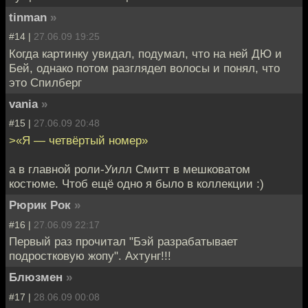
tinman
»
#14 |
27.06.09 19:25
Когда картинку увидал, подумал, что на ней ДЮ и
Бей, однако потом разглядел волосы и понял, что
это Спилберг
vania
»
#15 |
27.06.09 20:48
>«Я — четвёртый номер»
а в главной роли-Уилл Смитт в мешковатом
костюме. Чтоб ещё одно я было в коллекции :)
Рюрик Рок
»
#16 |
27.06.09 22:17
Первый раз прочитал "Бэй разрабатывает
подростковую жопу". Ахтунг!!!
Блюзмен
»
#17 |
28.06.09 00:08