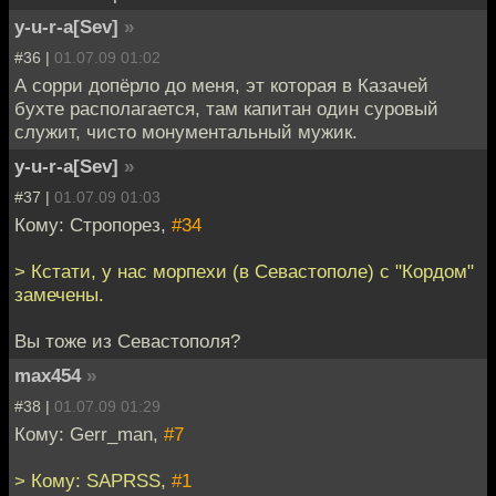
y-u-r-a[Sev]
»
#36 |
01.07.09 01:02
А сорри допёрло до меня, эт которая в Казачей
бухте располагается, там капитан один суровый
служит, чисто монументальный мужик.
y-u-r-a[Sev]
»
#37 |
01.07.09 01:03
Кому: Стропорез,
#34
> Кстати, у нас морпехи (в Севастополе) с "Кордом"
замечены.
Вы тоже из Севастополя?
max454
»
#38 |
01.07.09 01:29
Кому: Gerr_man,
#7
> Кому: SAPRSS,
#1