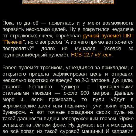
Пока то да сё — появилась и у меня возможность
поразить несколько целей. Ну я покрутился недалече
от стрелковых ячеек, опробовал
ручной пулемёт ПКП
"Печенег"
, но с вопросом "А из чего прямо вот хочется
пострелять?" долго не мучался. Уселся за
крупнокалиберный пулемёт.
НСВ-12,7 «Утёс»
.
Взвёл пулемёт тросиком, угнездился за прикладом, с
открытого прицела зафиксировал цель и отправил
несколько коротких очередей по 2-3 патрона. До цели,
старого бетонного бункера с приваренными
стальными люками — около 900 метров. Дальше
море и, если промазать, то пули уйдут в
черноморские дали или поднимут тучи пыли перед
бункером. А вот точные попадания своих пуль на
такой дальности видны невооружённым глазом. Яркие
вспышки на тёмном фоне. Ну, думаю, вот я молодец,
во всё попал из такой суровой машины! И заправил