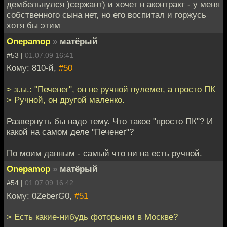
дембельнулся )сержант) и хочет н аконтракт - у меня
собственного сына нет, но его воспитал и горжусь
хотя бы этим
Onepamop
»
матёрый
#53 |
01.07.09 16:41
Кому: 810-й,
#50
> з.ы.: "Печенег", он не ручной пулемет, а просто ПК
> Ручной, он другой маленко.
Развернуть бы надо тему. Что такое "просто ПК"? И
какой на самом деле "Печенег"?
По моим данным - самый что ни на есть ручной.
Onepamop
»
матёрый
#54 |
01.07.09 16:42
Кому: 0ZeberG0,
#51
> Есть какие-нибудь фоторынки в Москве?