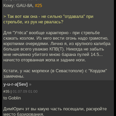
Кому: GAU-8A,
#25
> Так вот как она - не сильно "отдавала" при
стрельбе, из рук не рвалась?
Для "Утёса" вообще характерно - при стрельбе
скакать козлом. Из него вести огонь надо грамотно,
короткими очередями. Лично я, из крупного калибра
больше всего уважаю КПВ(Т). Никогда не забыть
мне нечаянно убитого мною барана пулей 14.5...
начисто оторванная жопа и задние ноги.
Кстати, у нас морпехи (в Севастополе) с "Кордом"
замечены.
y-u-r-a[Sev]
»
#35 |
01.07.09 01:00
to Goblin
ДимЮрич эт вы какую часть посещали, раскройте
место базирования.