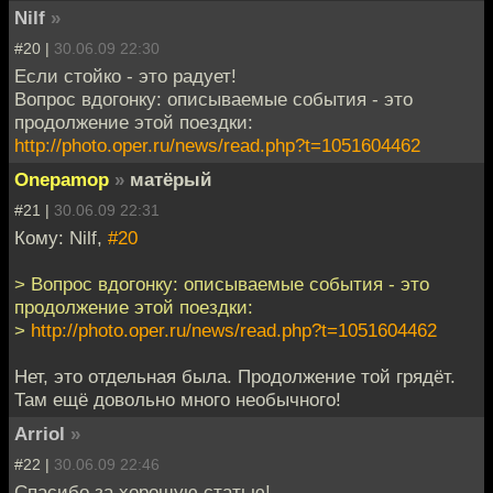
Nilf
»
#20 |
30.06.09 22:30
Если стойко - это радует!
Вопрос вдогонку: описываемые события - это
продолжение этой поездки:
http://photo.oper.ru/news/read.php?t=1051604462
Onepamop
»
матёрый
#21 |
30.06.09 22:31
Кому: Nilf,
#20
> Вопрос вдогонку: описываемые события - это
продолжение этой поездки:
>
http://photo.oper.ru/news/read.php?t=1051604462
Нет, это отдельная была. Продолжение той грядёт.
Там ещё довольно много необычного!
Arriol
»
#22 |
30.06.09 22:46
Спасибо за хорошую статью!