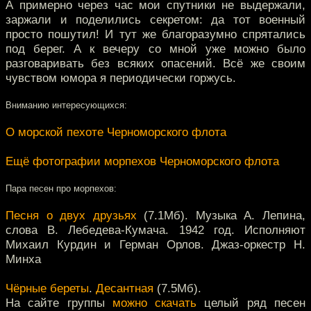
А примерно через час мои спутники не выдержали,
заржали и поделились секретом: да тот военный
просто пошутил! И тут же благоразумно спрятались
под берег. А к вечеру со мной уже можно было
разговаривать без всяких опасений. Всё же своим
чувством юмора я периодически горжусь.
Вниманию интересующихся:
О морской пехоте Черноморского флота
Ещё фотографии морпехов Черноморского флота
Пара песен про морпехов:
Песня о двух друзьях
(7.1Мб). Музыка А. Лепина,
слова В. Лебедева-Кумача. 1942 год. Исполняют
Михаил Курдин и Герман Орлов. Джаз-оркестр Н.
Минха
Чёрные береты
.
Десантная
(7.5Мб).
На сайте группы
можно скачать
целый ряд песен