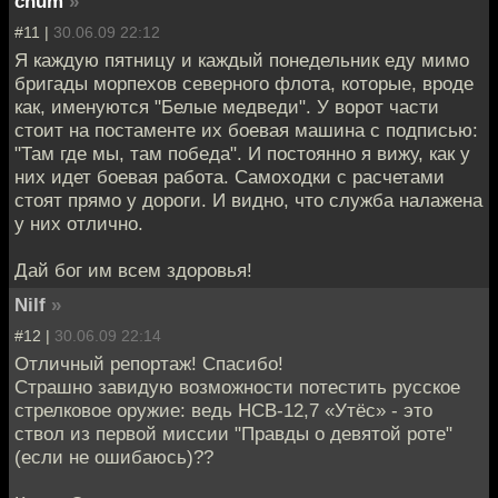
chum
»
#11 |
30.06.09 22:12
Я каждую пятницу и каждый понедельник еду мимо
бригады морпехов северного флота, которые, вроде
как, именуются "Белые медведи". У ворот части
стоит на постаменте их боевая машина с подписью:
"Там где мы, там победа". И постоянно я вижу, как у
них идет боевая работа. Самоходки с расчетами
стоят прямо у дороги. И видно, что служба налажена
у них отлично.
Дай бог им всем здоровья!
Nilf
»
#12 |
30.06.09 22:14
Отличный репортаж! Спасибо!
Страшно завидую возможности потестить русское
стрелковое оружие: ведь НСВ-12,7 «Утёс» - это
ствол из первой миссии "Правды о девятой роте"
(если не ошибаюсь)??