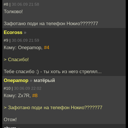
#8 |
30.06.09 21:58
Толково!
Зафотано поди на телефон Нокио?????77
Ecoross
»
#9 |
30.06.09 21:59
Кому: Onepamop,
#4
> Спасибо!
Тебе спасибо :) - ты хоть из него стрелял...
Onepamop
»
матёрый
#10 |
30.06.09 22:02
Кому: Zx7R,
#8
> Зафотано поди на телефон Нокио?????77
Отож!