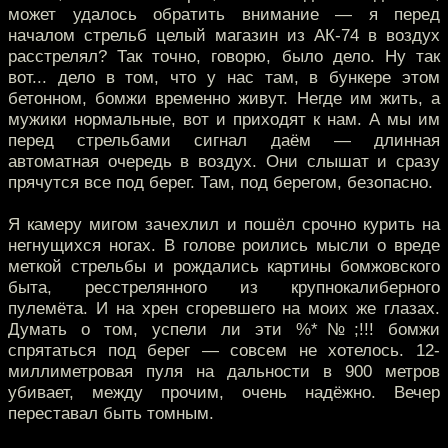
может удалось обратить внимание — я перед
началом стрельб целый магазин из АК-74 в воздух
расстрелял? Так точно, говорю, было дело. Ну так
вот... дело в том, что у нас там, в бункере этом
бетонном, бомжи временно живут. Негде им жить, а
мужики нормальные, вот и приходят к нам. А мы им
перед стрельбами сигнал даём — длинная
автоматная очередь в воздух. Они слышат и сразу
прячутся все под берег. Там, под берегом, безопасно.
Я камеру мигом зачехлил и пошёл срочно курить на
негнущихся ногах. В голове роились мысли о вреде
меткой стрельбы и рождались картины бомжовского
быта, ресстрелянного из крупнокалиберного
пулемёта. И на хрен сгоревшего на моих же глазах.
Думать о том, успели ли эти %*№;!!! бомжи
спрятаться под берег — совсем не хотелось. 12-
миллиметровая пуля на дальности в 900 метров
убивает, между прочим, очень надёжно. Вечер
переставал быть томным.