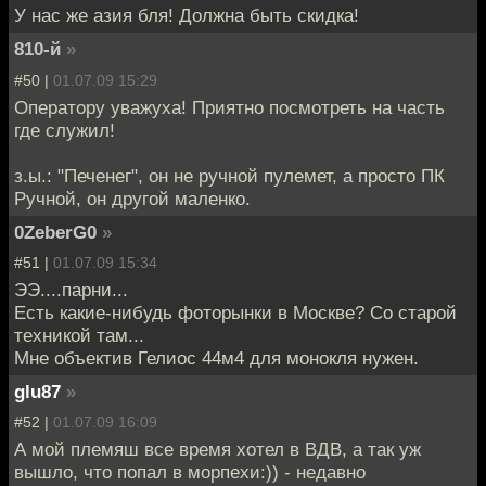
У нас же азия бля! Должна быть скидка!
810-й
»
#50 |
01.07.09 15:29
Оператору уважуха! Приятно посмотреть на часть
где служил!
з.ы.: "Печенег", он не ручной пулемет, а просто ПК
Ручной, он другой маленко.
0ZeberG0
»
#51 |
01.07.09 15:34
ЭЭ....парни...
Есть какие-нибудь фоторынки в Москве? Со старой
техникой там...
Мне объектив Гелиос 44м4 для монокля нужен.
glu87
»
#52 |
01.07.09 16:09
А мой племяш все время хотел в ВДВ, а так уж
вышло, что попал в морпехи:)) - недавно