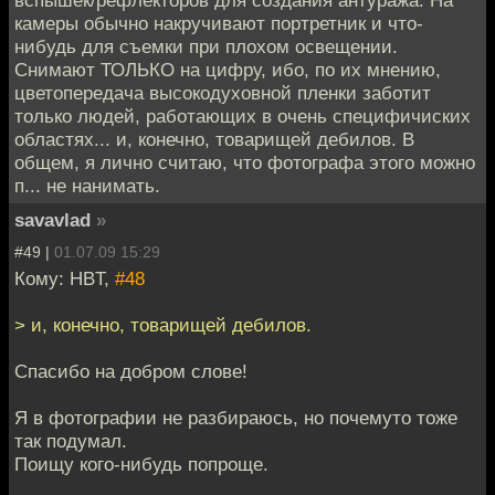
вспышек/рефлекторов для создания антуража. На
камеры обычно накручивают портретник и что-
нибудь для съемки при плохом освещении.
Снимают ТОЛЬКО на цифру, ибо, по их мнению,
цветопередача высокодуховной пленки заботит
только людей, работающих в очень специфичиских
областях... и, конечно, товарищей дебилов. В
общем, я лично считаю, что фотографа этого можно
п... не нанимать.
savavlad
»
#49 |
01.07.09 15:29
Кому: HBT,
#48
> и, конечно, товарищей дебилов.
Спасибо на добром слове!
Я в фотографии не разбираюсь, но почемуто тоже
так подумал.
Поищу кого-нибудь попроще.