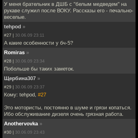
У меня брательник в ДШБ с "белым медведем" на
рукаве служил после ВОКУ. Рассказы его - печально-
веселые.
tehpod
»
#27 |
30.06.09 23:11
А какие особенности у бч-5?
Romiras
»
#28 |
30.06.09 23:34
Побольше бы таких заметок.
Щербина307
»
#29 |
30.06.09 23:37
Кому: tehpod,
#27
Это мотористы, постоянно в шуме и грязи копаться.
Ибо обслуживание дизеля очень грязная работа.
Anothervovka
»
#30 |
30.06.09 23:43