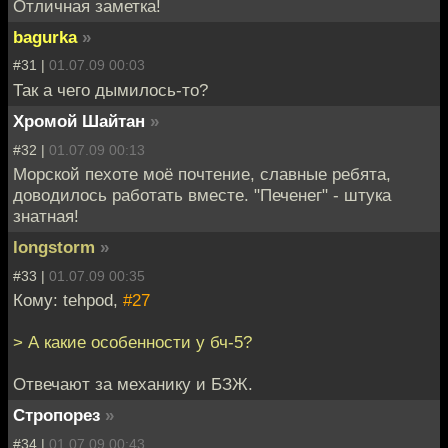
Отличная заметка!
bagurka
»
#31 |
01.07.09 00:03
Так а чего дымилось-то?
Хромой Шайтан
»
#32 |
01.07.09 00:13
Морской пехоте моё почтение, славные ребята,
доводилось работать вместе. "Печенег" - штука
знатная!
longstorm
»
#33 |
01.07.09 00:35
Кому: tehpod,
#27
> А какие особенности у бч-5?
Отвечают за механику и БЗЖ.
Стропорез
»
#34 |
01.07.09 00:43