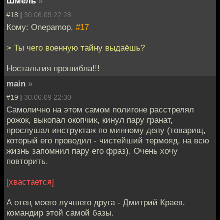
Шмель
»
#18 |
30.06.09 22:28
Кому: Onepamop,
#17
> Ты чего военную тайну выдаёшь?
Ностальгия прошибла!!!
main
»
#19 |
30.06.09 22:30
Самолично на этом самом полигоне расстрелял
рожок, выкопал окопчик, кинул пару гранат,
прослушал инструктаж по минному делу (товарищ,
который его проводил - чистейший термояд, на всю
жизнь запомнил пару его фраз). Очень хочу
повторить.
[хвастается]
А отец моего лучшего друга - Дмитрий Краев,
командир этой самой базы.