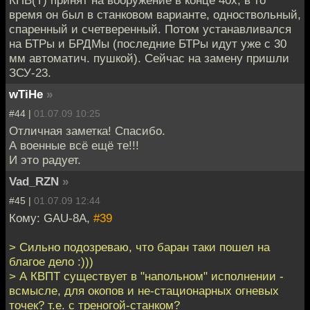
КПВ(Т) принят на вооружение в конце 40х, в то
время он был в станковом варианте, одноствольный,
спаренный и счетверенный. Потом устанавливался
на БТРы и БРДМы (последние БТРы идут уже с 30
мм автоматич. пушкой). Сейчас на замену пришли
ЗСУ-23.
wTiHe
»
#44 |
01.07.09 10:25
Отличная заметка! Спасибо.
А военные всё ещё те!!!
И это радует.
Vad_RZN
»
#45 |
01.07.09 12:44
Кому: GAU-8A,
#39
> Сильно подозреваю, что баран таки пошел на
благое дело :)))
> А КВПТ существует в "напольном" исполнении -
всмысле, для окопов и не-стационарных огневых
точек? т.е. с треногой-станком?