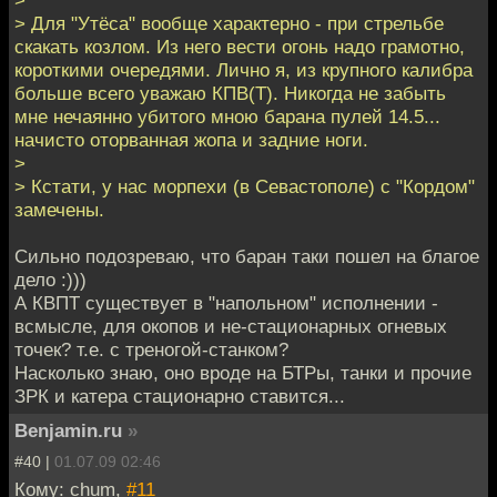
> Для "Утёса" вообще характерно - при стрельбе
скакать козлом. Из него вести огонь надо грамотно,
короткими очередями. Лично я, из крупного калибра
больше всего уважаю КПВ(Т). Никогда не забыть
мне нечаянно убитого мною барана пулей 14.5...
начисто оторванная жопа и задние ноги.
>
> Кстати, у нас морпехи (в Севастополе) с "Кордом"
замечены.
Сильно подозреваю, что баран таки пошел на благое
дело :)))
А КВПТ существует в "напольном" исполнении -
всмысле, для окопов и не-стационарных огневых
точек? т.е. с треногой-станком?
Насколько знаю, оно вроде на БТРы, танки и прочие
ЗРК и катера стационарно ставится...
Benjamin.ru
»
#40 |
01.07.09 02:46
Кому: chum,
#11