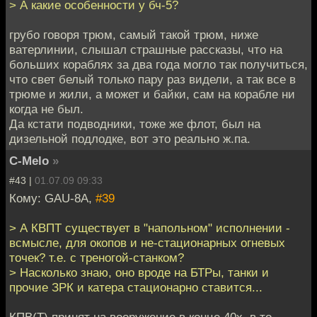
> А какие особенности у бч-5?
грубо говоря трюм, самый такой трюм, ниже
ватерлинии, слышал страшные рассказы, что на
больших кораблях за два года могло так получиться,
что свет белый только пару раз видели, а так все в
трюме и жили, а может и байки, сам на корабле ни
когда не был.
Да кстати подводники, тоже же флот, был на
дизельной подлодке, вот это реально ж.па.
C-Melo
»
#43 |
01.07.09 09:33
Кому: GAU-8A,
#39
> А КВПТ существует в "напольном" исполнении -
всмысле, для окопов и не-стационарных огневых
точек? т.е. с треногой-станком?
> Насколько знаю, оно вроде на БТРы, танки и
прочие ЗРК и катера стационарно ставится...