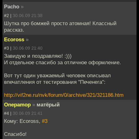
Pacho
»
#2 |
30.06.09 21:38
Шутка про бомжей просто атомная! Классный
рассказ.
Ecoross
»
#3 |
30.06.09 21:40
Завидую и поздравляю! :)))
И отдельное спасибо за отличное оформление.
Вот тут один уважаемый человек описывал
впечатления от тестирования "Печенега":
http://vif2ne.ru/nvk/forum/0/archive/321/321186.htm
Onepamop
»
матёрый
#4 |
30.06.09 21:41
Кому: Ecoross,
#3
Спасибо!