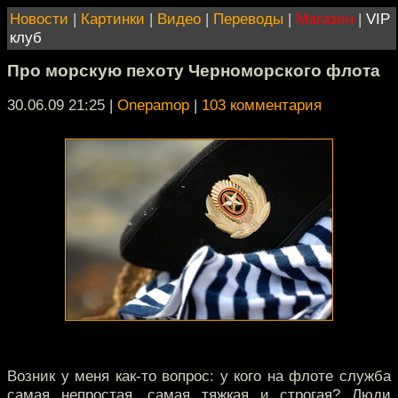
Новости
|
Картинки
|
Видео
|
Переводы
|
Магазин
|
VIP
клуб
Про морскую пехоту Черноморского флота
30.06.09 21:25
|
Onepamop
|
103 комментария
Возник у меня как-то вопрос: у кого на флоте служба
самая непростая, самая тяжкая и строгая? Люди