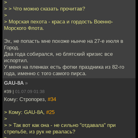
>
> > Что можно сказать прочитав?
>
> Морская пехота - краса и гордость Военно-
Морского Флота.
Эх, не попасть мне похоже нынче на 27-е июля в
Город.
Два года собирался, но блятский кризис все
испортил.
У меня на пленках есть фотки праздника из 82-го
года, именно с того самого пирса.
GAU-8A
»
#39 |
01.07.09 01:38
Кому: Стропорез,
#34
> Кому: GAU-8A,
#25
>
> > Так вот как она - не сильно "отдавала" при
стрельбе, из рук не рвалась?
>