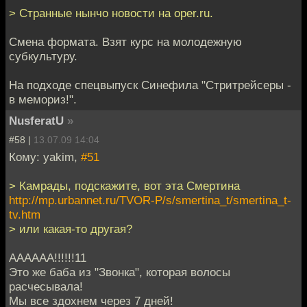
> Странные нынчо новости на oper.ru.
Смена формата. Взят курс на молодежную
субкультуру.
На подходе спецвыпуск Синефила "Стритрейсеры -
в мемориз!".
NusferatU
»
#58 |
13.07.09 14:04
Кому: yakim,
#51
> Камрады, подскажите, вот эта Смертина
http://mp.urbannet.ru/TVOR-P/s/smertina_t/smertina_t-
tv.htm
> или какая-то другая?
АААААА!!!!!!11
Это же баба из "Звонка", которая волосы
расчесывала!
Мы все здохнем через 7 дней!