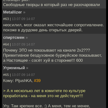
Свободные творцы в который раз не разочаровали
Metallizer
»
#63 |
13.07.09 14:07
неосилил, мозг оказал жесточайшее сопротивление.
похоже в дурдоме день открытых дверей.
спиртсмен
»
#64 |
13.07.09 14:07
Почему ЭТО не показывают на канале 2х2???
Примитивное бездуховное буржуйское показывают,
а Настоящее - сосёт хуй в сторонке!!! 600
Угрюмный
»
#65 |
13.07.09 14:07
Кому: PljushKA,
#39
> А я несколько лет в комитете по культуре
проработала - на меня это не действует!!!
Угу. Там крепкие все. :) А меня, тем не менее,