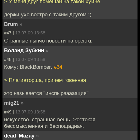
> У меня друг помешан на такой хуйне
держи ухо востро с таким другом :)
Brum
»
#47 |
13.07.09 13:58
Странные нынчо новости на oper.ru.
Воланд Зубкин
»
#48 |
13.07.09 13:58
Кому: BlackBomber,
#34
> Плагиаторша, причем говенная
это называется "инспырааааация"
mig21
»
#49 |
13.07.09 13:58
искусство. страшная вещь. жестокая.
бессмысленная и беспощадная.
dead_Mazay
»