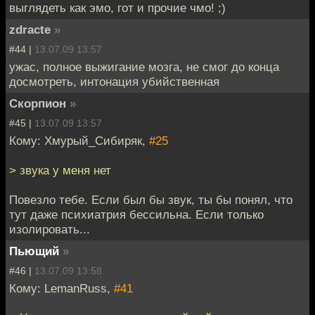
выглядеть как эмо, гот и прочие чмо! ;)
zdracte
»
#44 |
13.07.09 13:57
ужас, полное выжигание мозга, не смог до конца
досмотреть, интонация убийственная
Скорпион
»
#45 |
13.07.09 13:57
Кому: Хмурый_Сибиряк,
#25
> звука у меня нет
Повезло тебе. Если был бы звук, ты бы понял, что
тут даже психиатрия бессильна. Если только
изолировать...
Пьющий
»
#46 |
13.07.09 13:58
Кому: LemanRuss,
#41