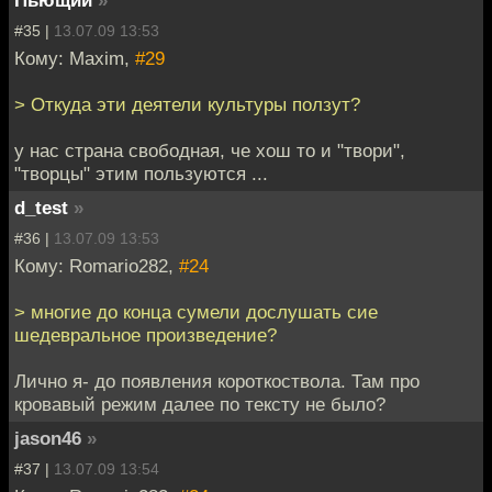
#35 |
13.07.09 13:53
Кому: Maxim,
#29
> Откуда эти деятели культуры ползут?
у нас страна свободная, че хош то и "твори",
"творцы" этим пользуются ...
d_test
»
#36 |
13.07.09 13:53
Кому: Romario282,
#24
> многие до конца сумели дослушать сие
шедевральное произведение?
Лично я- до появления короткоствола. Там про
кровавый режим далее по тексту не было?
jason46
»
#37 |
13.07.09 13:54