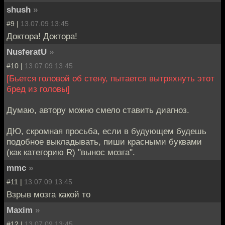
shush
»
#9 |
13.07.09 13:45
Доктора! Доктора!
NusferatU
»
#10 |
13.07.09 13:45
[Бьется головой об стену, пытается вытряхнуть этот
бред из головы]
Думаю, автору можно смело ставить диагноз.
ДЮ, скромная просьба, если в будующем будешь
подобное выкладывать, пиши красными буквами
(как категорию R) "вынос мозга".
mmc
»
#11 |
13.07.09 13:45
Взрыв мозга какой то
Maxim
»
#12 |
13.07.09 13:45