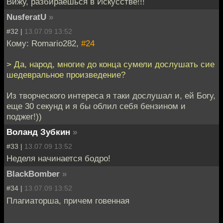
Вижу, разбираешься в Искусстве!!!
NusferatU
»
#32 |
13.07.09 13:52
Кому: Romario282,
#24
> Да, народ, многие до конца сумели дослушать сие
шедевральное произведение?
Из творческого интереса я таки дослушал и, ей Богу,
еще 30 секунд и я бы облил себя бензином и
поджег!))
Воланд Зубкин
»
#33 |
13.07.09 13:52
Неделя начинается бодро!
BlackBomber
»
#34 |
13.07.09 13:52
Плагиаторша, причем говенная