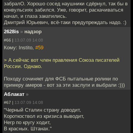
забралО. Хорошо сосед наушники сдёрнул, так бы в
конвульсиях забился. Уже, говорит, раскачиваться
начал, и глаза закатились.
Дмитрий Юрьевич, всё-таки предупреждать надо. :)
2628is
»
надзор
#66 |
13.07.09 14:08
Кому: Instito,
#59
> А сейчас вот член правления Союза писателей
России. Однако.
Походу сочиняет для ФСБ пытальные ролики по
примеру амеров - вот за эти заслуги и выбрали :)))
Аблакат
»
#67 |
13.07.09 14:08
"Черный Сталин страну доводит,
Короткоствол из кризиса выводит,
Негр по кругу ходит,
В красных. Штанах."