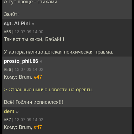
А тут проще - стихами.
Зач0т!
sgt. Al Pini
»
#55 |
13.07.09 14:00
Так вот ты какой, Бабай!!!
У автора налицо детская психическая травма.
prosto_phil.86
»
#56 |
13.07.09 14:02
Кому: Brum,
#47
> Странные нынчо новости на oper.ru.
Всё! Гоблин исписался!!!
dent
»
#57 |
13.07.09 14:02
Кому: Brum,
#47