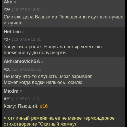
Akc
»
#26 |
13.07.09 13:51
Смотрю дела Ваньки из Перещепино идут все лучше
и лучше.
HeLLen
»
#27 |
13.07.09 13:51
Запустила ролик. Напугала четырехлетнюю
племянницу до полусмерти.
AkhramovichSA
»
#28 |
13.07.09 13:51
Не могу что-то слушать, мозг взрывает.
Может когда водки напьюсь, осилю.
Maxim
»
#29 |
13.07.09 13:51
Кому: Пьющий,
#16
> отличный ремейк на ее не менее термоядерное
стихотворение "Окатный жемчуг"