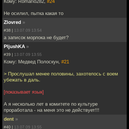
Кому: Romario282,
#24
Не осилил, пытка какая то
Zlovred
»
#38 |
13.07.09 13:54
а записок морлока не будет?
PljushKA
»
#39 |
13.07.09 13:55
Кому: Медвед Полоскун,
#21
> Прослушал менее половины, захотелось с воем
убежать в даль.
[показывает язык]
А я несколько лет в комитете по культуре
проработала - на меня это не действует!!!
dent
»
#40 |
13.07.09 13:55