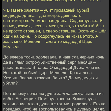
> В газете заметка – убит громадный бурый
медведь, длина – два метра, девяносто
сантиметров. Аномальная длина. Содрогнулась. Я
из медвежьих, лесных мест, знаю, что убитый был
не просто страшен, а сверх-страшен. Охотник – шёл
один на один. Но содрогнулась не из-за этого. А
жаль мне! Медведя. Такого-то медведя! Царь-
Медведь.
До вечера тоска одолевала, а нависла чернью ночь,
да выплыл остро-убийственный серп месяца –
расплакалась. В голос. О медведе! Дурь, конечно.
Но, какой он был! Царь-Медведь. Краса леса.
Хозяин. Зверино красив. За что? Да медведя ли
убили?!
По тайному велению души зажгла свечу, вышла из
избы. Безветрие. Помянула зверя. Выкликнула
заклинание, что в душе в этот миг родилось. Его не
поведаю, чтоб не воспользовались в дурных целях.