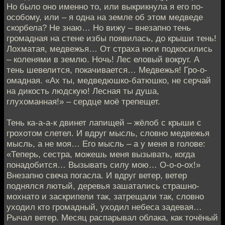
Но было оно именно то, или выкрикнула я его по-
особому, или – я одна на земле об этом медведе
скорбела? Не знаю… Но вижу – внезапно тень
громадная на стене избы появилась, до крыши тень!
Лохматая, медвежья… От страха ноги подкосились
– коленями в землю. Ночь! Лес еловый вокруг. А
тень шевелится, покачивается… Медвежья! Гро-о-
омадная. «Ах ты, медведюшко-батюшко, не серчай
на дикость людскую! Лесная ты душа,
глухоманная!» – сердце моё трепещет.
Тень ка-а-а-к двинет лапищей – жёлоб с крыши с
грохотом слетел. И вдруг мысль, словно медвежья
мысль, а не моя… Его мысль – а у меня в голове:
«Теперь, сестра, можешь меня вызывать, когда
понадобится… Вызывать силу мою… О-о-о-ох!»
Внезапно свеча погасла. И вдруг ветер, ветер
поднялся лютый, деревья зашатались страшно-
мохнато и заскрипели так, затрещали так, словно
уходил кто громадный, уходил небеса задевая…
Рычал ветер. Месяц распарывал облака, как точёный