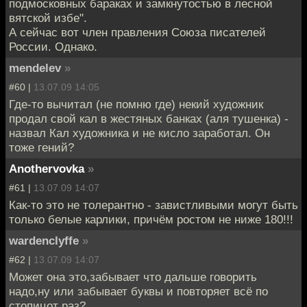
подмосковных бараках и замкнутостью в лесной
вятской избе".
А сейчас вот член правления Союза писателей
России. Однако.
mendelev
»
#60 |
13.07.09 14:05
Где-то вычитал (не помню где) некий художник
продал свой кал в жестяных банках (аля тушенка) -
назвал Кал художника и не кисло заработал. Он
тоже гений?
Anothervovka
»
#61 |
13.07.09 14:07
Как-то это не толерантно - завистливыми могут быть
только белые карлики, причём ростом не ниже 180!!!
wardenclyffe
»
#62 |
13.07.09 14:07
Может она это,забывает что дальше говорить
надо,ну или забывает буквы и повторяет всё по
стопицот раз?