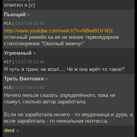
ответил я.{c}
Пьющий
»
#16 |
13.07.09 13:46
http://www.youtube.com/watch?v=NBwi61V-N2c
отличный ремейк на ее не менее термоядерное
стихотворение "Окатный жемчуг"
Угрюмный
»
#17 |
13.07.09 13:46
Я чуть в транс не впал.... Чё ж она жрёт-то такое?
Треть Винтовки
»
#18 |
13.07.09 13:48
Ничего нельзя сказать определённого, пока не
скажут, сколько автор заработала.
Если не заработала ничего - то неудачница и дура, а
если заработала - то гениальная поэтесса.
dent
»