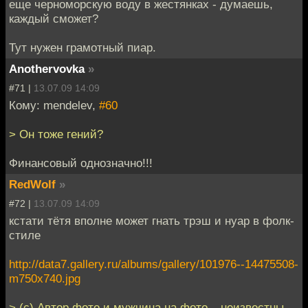
еще черноморскую воду в жестянках - думаешь,
каждый сможет?
Тут нужен грамотный пиар.
Anothervovka
»
#71 |
13.07.09 14:09
Кому: mendelev,
#60
> Он тоже гений?
Финансовый однозначно!!!
RedWolf
»
#72 |
13.07.09 14:09
кстати тётя вполне может гнать трэш и нуар в фолк-
стиле
http://data7.gallery.ru/albums/gallery/101976--14475508-
m750x740.jpg
> (с) Автор фото и мужчина на фото – неизвестны.