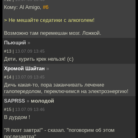
Кому: Al Amigo,
#6
> Не мешайте седатики с алкоголем!
Возможно там перемешан мозг. Ложкой.
Пьющий
»
#13 |
13.07.09 13:45
Дети, курить крек нельзя! (с)
Хромой Шайтан
»
#14 |
13.07.09 13:45
Дичь какая-то, пора заканчивать лечение
галопередолом, переключимся на электроэнергию!
SAPRSS
»
молодой
#15 |
13.07.09 13:46
В дурдом !
"Я поэт завтра!" - сказал. "поговорим об этом
послезавтра"