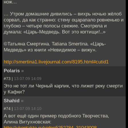
нож…
… Утром домашние дивились – вихрь ночью жёлоб
сорвал, да как странно: стену оцарапало ровненько и
глубоко – четыре полосы свежие. Смотрела и
думала: «Царь-Медведь. Вот это когтищи!..»
©Татьяна Смертина. Tatiana Smertina. «Царь-
Медведь» из книги «Невидимое – вижу».
http://smertina1.livejournal.com/8195.html#cutid1
Polaris
»
#73 |
13.07.09 14:09
Это не тот ли Черный карлик, что лижет реку смерти
у Кафки?
Shahid
»
#74 |
13.07.09 14:10
А вот ещё один пример подобного Творчества,
Алина Витухновская:
http://vkontakte.ru/video5252784_31043008
.