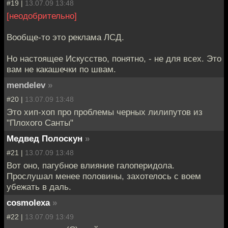
#19 |
13.07.09 13:48
[неодобрительно]
Вообще-то это реклама ЛСД.
Но настоящее Искусство, понятно, - не для всех. Это
вам не какашечки по швам.
mendelev
»
#20 |
13.07.09 13:48
Это хип-хоп про проблемы черных лилипутов из
"Плохого Санты"
Медвед Полоскун
»
#21 |
13.07.09 13:48
Вот оно, пагубное влияние галоперидола.
Прослушал менее половины, захотелось с воем
убежать в даль.
cosmolexa
»
#22 |
13.07.09 13:49