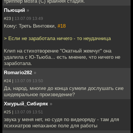
триппер мозга (С) крайняя стадия.
Пьющий
»
#23 |
13.07.09 13:49
Кому: Треть Винтовки,
#18
> Если не заработала ничего - то неудачница
Клип на стихотворение "Окатный жемчуг" она
удалила с Ю-Тьюба... есть мнение, что ничего не
заработала.
Romario282
»
#24 |
13.07.09 13:50
Да, народ, многие до конца сумели дослушать сие
шедевральное произведение?
Хмурый_Сибиряк
»
#25 |
13.07.09 13:51
звука у меня нет, но судя по видеоряду - там для
психиатров непаханое поле для работы