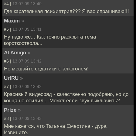
#4 |
13.07.09 13:40
Где карательная психиатрия??? Я вас спрашиваю!!!
Maxim
»
#5 |
13.07.09 13:41
Ну надо же... Как точно раскрыта тема
короткоствола...
Al Amigo
»
#6 |
13.07.09 13:42
Не мешайте седатики с алкоголем!
UrlRU
»
#7 |
13.07.09 13:42
Красивый видеоряд - качественно подобрано, но до
конца не осилил... Может если звук выключить?
Prize
»
#8 |
13.07.09 13:43
Мне кажется, что Татьяна Смертина - дура.
Извините.