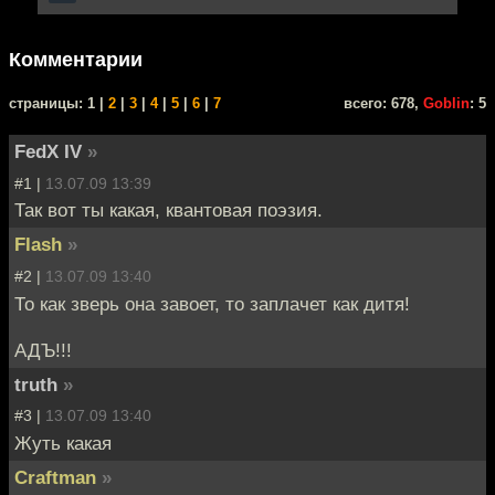
Комментарии
cтраницы: 1 |
2
|
3
|
4
|
5
|
6
|
7
всего: 678,
Goblin
: 5
FedX IV
»
#1 |
13.07.09 13:39
Так вот ты какая, квантовая поэзия.
Flash
»
#2 |
13.07.09 13:40
То как зверь она завоет, то заплачет как дитя!
АДЪ!!!
truth
»
#3 |
13.07.09 13:40
Жуть какая
Craftman
»