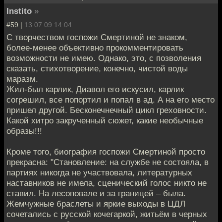
Instito
»
#59 |
13.07.09 14:04
С творчеством госпожи Смертиной не знаком,
более-менее объективно прокомментировать
возможности не имею. Однако, это, с позволения
сказать, стихотворение, конечно, чистой воды
маразм.
Жил-был карлик, Диавол его искусил, карлик
согрешил, все попортил и попал в ад. А на его место
пришел другой. Бесконечнечный цикл греховности.
Какой хитро закрученный сюжет, какие необычные
образы!!!
Кроме того, биография госпожи Смертиной просто
прекрасна: "Становление: на службе не состояла, в
партиях никогда не участвовала, литературных
наставников не имела, сценический голос никто не
ставил. На лесоповале и за границей – была.
Жемчужные браслеты и яркие выходы в ЦДЛ
сочетались с русской кочегаркой, житьём в черных