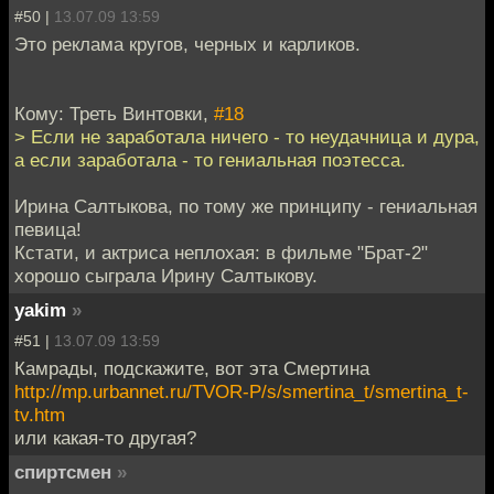
#50 |
13.07.09 13:59
Это реклама кругов, черных и карликов.
Кому: Треть Винтовки,
#18
> Если не заработала ничего - то неудачница и дура,
а если заработала - то гениальная поэтесса.
Ирина Салтыкова, по тому же принципу - гениальная
певица!
Кстати, и актриса неплохая: в фильме "Брат-2"
хорошо сыграла Ирину Салтыкову.
yakim
»
#51 |
13.07.09 13:59
Камрады, подскажите, вот эта Смертина
http://mp.urbannet.ru/TVOR-P/s/smertina_t/smertina_t-
tv.htm
или какая-то другая?
спиртсмен
»