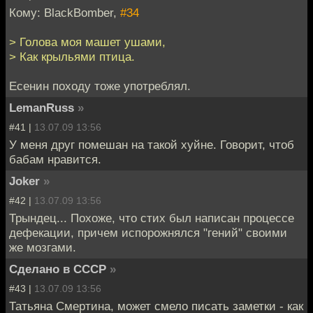
Кому: BlackBomber,
#34
> Голова моя машет ушами,
> Как крыльями птица.
Есенин походу тоже употреблял.
LemanRuss
»
#41 |
13.07.09 13:56
У меня друг помешан на такой хуйне. Говорит, чтоб
бабам нравится.
Joker
»
#42 |
13.07.09 13:56
Трындец... Похоже, что стих был написан процессе
дефекации, причем испорожнялся "гений" своими
же мозгами.
Сделано в СССР
»
#43 |
13.07.09 13:56
Татьяна Смертина, может смело писать заметки - как