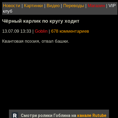
Новости
|
Картинки
|
Видео
|
Переводы
|
Магазин
|
VIP
клуб
Чёрный карлик по кругу ходит
13.07.09 13:33
|
Goblin
|
678 комментариев
Квантовая поэзия, отвал башки.
Смотри ролики Гоблина на
канале Rutube