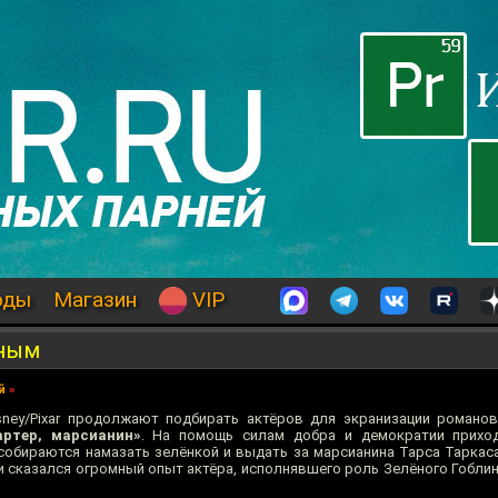
оды
Магазин
VIP
ёным
й
»
sney/Pixar продолжают подбирать актёров для экранизации романо
ртер, марсианин»
. На помощь силам добра и демократии прихо
собираются намазать зелёнкой и выдать за марсианина Тарса Таркаса
и сказался огромный опыт актёра, исполнявшего роль Зелёного Гоблин