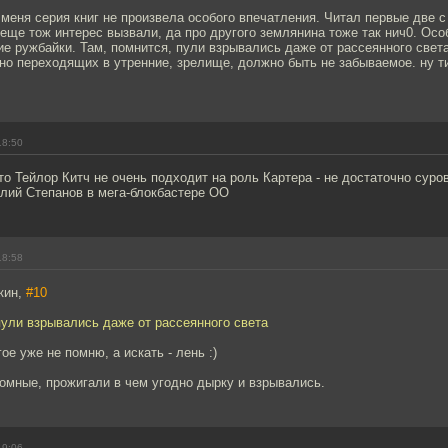
а меня серия книг не произвела особого впечатления. Читал первые две 
 еще тож интерес вызвали, да про другого землянина тоже так нич0. Осо
ие ружбайки. Там, помнится, пули взрывались даже от рассеянного света
но переходящих в утренние, зрелище, должно быть не забываемое. ну т
18:50
о Тейлор Китч не очень подходит на роль Картера - не достаточно суро
илий Степанов в мега-блокбастере ОО
18:58
кин,
#10
пули взрывались даже от рассеянного света
ое уже не помню, а искать - лень :)
томные, прожигали в чем угодно дырку и взрывались.
19:06