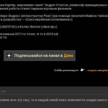
жон Картер, марсианин» занят Эндрю Стэнтон, режиссёр анимационных
r данная работа станет первым игровым фильмом.
Марк Эндрюс (иллюстратор Pixar) при помощи писателя Майкла Чабона
, в разработке — «Союз еврейских полисменов»).
ВАЛЛ-И») и Колин Уилсон («Аватар»).
е раньше 2011-го точно. А то и 2012-ый.
G-13.
Подписывайся на канал в
Дзен
Goblin рекомендует
создать интерне
17:36
помню всю эту сагу, то в каждой новой книге появляются злодеи какого-