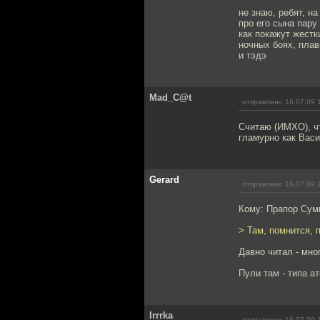
не знаю, ребят, н
про его сына пару
как покажут жестк
ночных боях, плав
и тэдэ
Mad_C@t
отправлено 16.07.09 
Считаю (ИМХО), чт
гламурно как Вас
Gerard
отправлено 16.07.09 
Кому: Прапор Сум
> Там, помнится, 
Давно читал - мног
Пули там - типа а
Irrrka
отправлено 16.07.09 