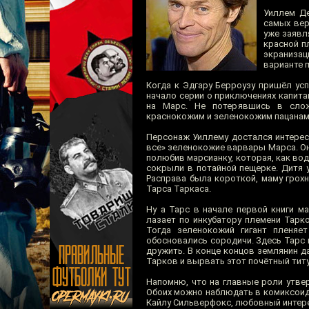
Уиллем Де
самых вер
уже заявл
красной п
экраниза
варианте п
Когда к Эдгару Берроузу пришёл усп
начало серии о приключениях капит
на Марс. Не потерявшись в сложн
краснокожим и зеленокожим пацанам,
Персонаж Уиллему достался интерес
все» зеленокожие варвары Марса. Он
полюбив марсианку, которая, как вод
сокрыли в потайной пещерке. Дитя 
Расправа была короткой, маму грохн
Тарса Таркаса.
Ну а Тарс в начале первой книги м
лазает по инкубатору племени Тарко
Тогда зеленокожий гигант пленяе
обосновались сородичи. Здесь Тарс 
дружить. В конце концов землянин 
Тарков и вырвать этот почётный титу
Напомню, что на главные роли утве
Обоих можно наблюдать в комиксоида
Кайлу Сильверфокс, любовный интер