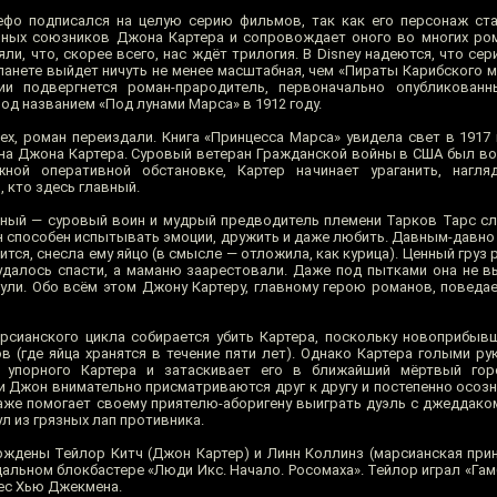
фо подписался на целую серию фильмов, так как его персонаж ст
ных союзников Джона Картера и сопровождает оного во многих ро
яли, что, скорее всего, нас ждёт трилогия. В Disney надеются, что се
ланете выйдет ничуть не менее масштабная, чем «Пираты Карибского м
ции подвергнется роман-прародитель, первоначально опубликован
од названием «Под лунами Марса» в 1912 году.
ех, роман переиздали. Книга «Принцесса Марса» увидела свет в 1917 
ана Джона Картера. Суровый ветеран Гражданской войны в США был во
ой оперативной обстановке, Картер начинает ураганить, нагля
 кто здесь главный.
ный — суровый воин и мудрый предводитель племени Тарков Тарс сле
 способен испытывать эмоции, дружить и даже любить. Давным-давно 
ится, снесла ему яйцо (в смысле — отложила, как курица). Ценный груз
удалось спасти, а маманю заарестовали. Даже под пытками она не в
ули. Обо всём этом Джону Картеру, главному герою романов, поведае
арсианского цикла собирается убить Картера, поскольку новоприбы
в (где яйца хранятся в течение пяти лет). Однако Картера голыми ру
т упорного Картера и затаскивает его в ближайший мёртвый гор
и Джон внимательно присматриваются друг к другу и постепенно осозн
даже помогает своему приятелю-аборигену выиграть дуэль с джеддако
л из грязных лап противника.
рждены Тейлор Китч (Джон Картер) и Линн Коллинз (марсианская прин
льном блокбастере «Люди Икс. Начало. Росомаха». Тейлор играл «Гамб
ес Хью Джекмена.