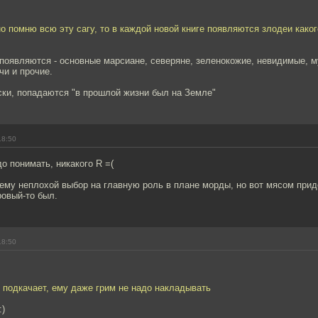
о помню всю эту сагу, то в каждой новой книге появляются злодеи каког
появляются - основные марсиане, северяне, зеленокожие, невидимые, м
чи и прочие.
ски, попадаются "в прошлой жизни был на Земле"
18:50
до понимать, никакого R =(
ему неплохой выбор на главную роль в плане морды, но вот мясом прид
ровый-то был.
18:50
 подкачает, ему даже грим не надо накладывать
:)