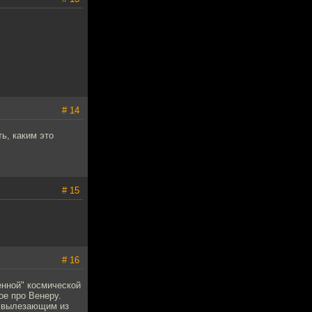
# 14
ь, каким это
# 15
# 16
енной" космической
ое про Венеру.
с вылезающим из