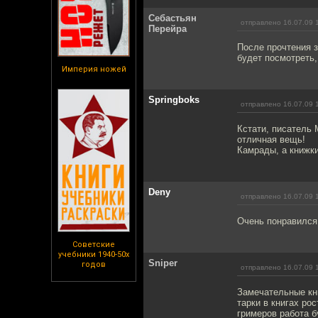
Себастьян
отправлено 16.07.09 
Перейра
После прочтения 
будет посмотреть,
Империя ножей
Springboks
отправлено 16.07.09 
Кстати, писатель 
отличная вещь!
Камрады, а книжки
Deny
отправлено 16.07.09 
Очень понравился
Советские
учебники 1940-50х
Sniper
годов
отправлено 16.07.09 
Замечательные кни
тарки в книгах ро
гримеров работа б