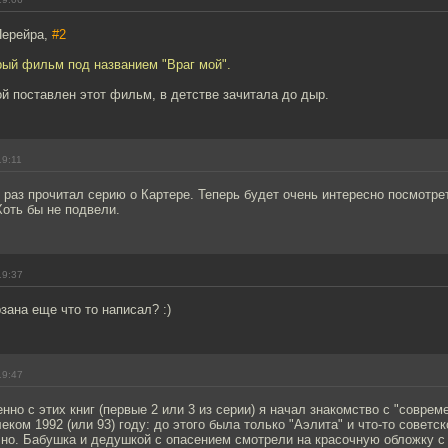
Перейра,
#2
рый фильм под названием "Враг мой".
ой поставлен этот фильм, в детстве зачитала до дыр.
19:11
 раз прочитал серию о Картере. Теперь будет очень интересно посмотрет
Хоть бы не подвели.
19:37
зана еще что то написал? :)
19:47
нно с этих книг (первые 2 или 3 из серии) я начал знакомство с "соврем
еком 1992 (или 93) году: до этого была только "Аэлита" и что-то советск
чно. Бабушка и дедушкой с опасением смотрели на красочную обложку 