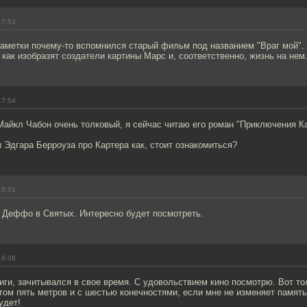
17:53
заметки почему-то вспомнился старый фильм под названием "Враг мой".
 как изобразят создатели картины Марс и, соответственно, жизнь на нем
17:54
Майкл Чабон очень толковый, я сейчас читаю его роман "Приключения Ка
 Эдгара Берроуза про Картера как, стоит ознакомиться?
18:01
 Деффо в Святых. Интересно будет посмотреть.
18:08
ги, зачитывался в свое время. С удовольствием кино посмотрю. Вот то
стом пять метров и с шестью конечностями, если мне не изменяет память
удет!