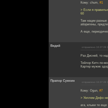
Кому: chum,
#1
> Если я правильн
60
Там нации разные 
аборигены, предте
А еще, периодиче
Видий
отправлено 16.07.09 
Раз Дисней, то на
Тейлор Китч по-мо
Картер мужик здо
Прапор Сумкин
отправлено 16.07.09 
Кому: Ogun,
#7
> Уиллем Дефо не
ага, клыки те еще 