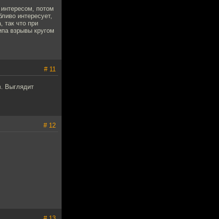
с интересом, потом
бливо интересует,
, так что при
ипа взрывы кругом
# 11
в. Выглядит
# 12
# 13