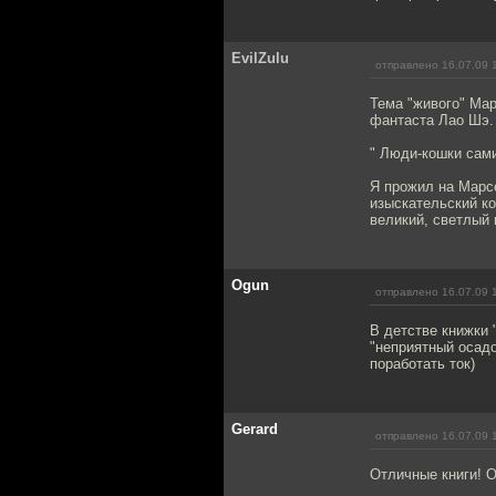
EvilZulu
отправлено 16.07.09 
Тема "живого" Мар
фантаста Лао Шэ.
" Люди-кошки сам
Я прожил на Марс
изыскательский к
великий, светлый 
Ogun
отправлено 16.07.09 
В детстве книжки 
"неприятный осадо
поработать ток)
Gerard
отправлено 16.07.09 
Отличные книги! 