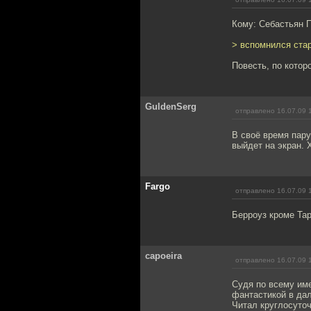
Кому: Себастьян 
> вспомнился ста
Повесть, по котор
GuldenSerg
отправлено 16.07.09 
В своё время пару
выйдет на экран. 
Fargo
отправлено 16.07.09 
Берроуз кроме Тар
capoeira
отправлено 16.07.09 
Судя по всему име
фантастикой в дал
Читал круглосуто