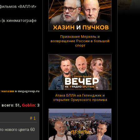
 фильмов «ВАЛЛ-И»
 (в кинематографе
Признание Меркель и
возвращение России в большой
спорт
т магазин
в megagroup.ru
Атака БПЛА на Геленджик и
открытие Ормузского пролива
всего: 51,
Goblin
: 3
# 1
то нового цвета 60