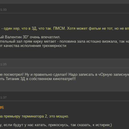
21:33
 - один хер, что в 3Д, что так. ПМСМ. Хотя может фильм не тот, но не в
ый Валентин 3D" очень впечатлил.
ительный зал прям кирку метает - половина зала истошно визжала, так 
от качества исполнения трехмерности
21:35
 не посмотрел! Ну и правильно сделал! Надо записать в чОрную записну
еть Титаник 3Д в собственном кинотеатре!!!
21:37
#6
на премьеру терминатора 2, это мощно.
 если будут у нас катать, прикоснусь, так сказать, к истирии;)