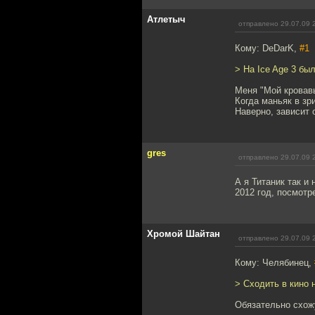
Атлетыч
отправлено 29.07.09 
Кому: DeDarK,
#1
> На Ice Age 3 был
Меня "Мой кровав
Когда маньяк в зр
Наверно, зависит 
gres
отправлено 29.07.09 
А я Титаник так и
2012 год, посмотр
Хромой Шайтан
отправлено 29.07.09 
Кому: Челябинец,
> Сходить в кино 
Обязательно схожу,