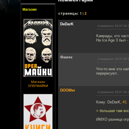
Магазин
cтраницы: 1 |
2
DeDarK
отправлено 29.07.09 
Камрады, кто час
На Ice Age 3 был -
Фамяк
отправлено 29.07.09 
Что-то мне это на
перерисуют..
Магазин
ОПЕРМАЙКИ
DOOMer
отправлено 29.07.09 
Кому: DeDarK,
#1
> большая там во
ИМХО разница ог