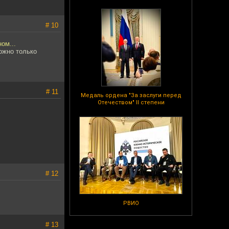
# 10
ом...
ожно только
# 11
Медаль ордена "За заслуги перед
Отечеством" II степени
# 12
РВИО
# 13