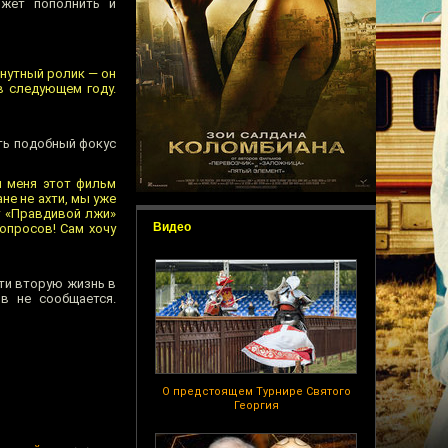
ожет пополнить и
нутный ролик — он
в следующем году.
ть подобный фокус
я меня этот фильм
не не ахти, мы уже
ёт «Правдивой лжи»
Видео
опросов! Сам хочу
ти вторую жизнь в
в не сообщается.
О предстоящем Турнире Святого
Георгия