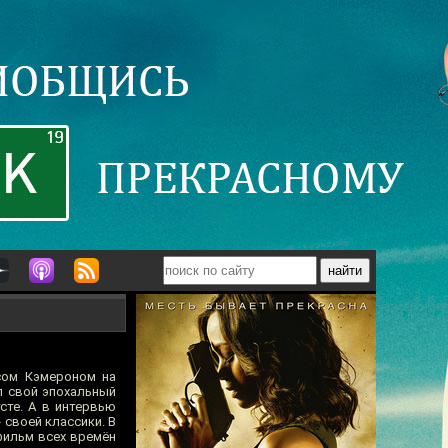
сом Кэмероном на
л свой эпохальный
сте. А в интервью
 своей классики. В
фильм всех времён