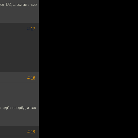
ерт U2, а остальные
# 17
# 18
с идёт вперёд и так
# 19