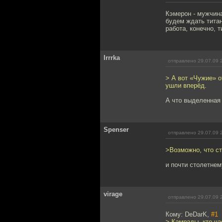
Кэмерон - мужчина
будем ждать титан
работа, конечно, 
Irrrka
отправлено 29.07.09 
> А вот «Чужие» 
ушли вперёд.
А что выделенная 
Spenser
отправлено 29.07.09 
>Возможно, что ст
и почти столетнем
virage
отправлено 29.07.09 
Кому: DeDarK,
#1
> Камрады, кто ч