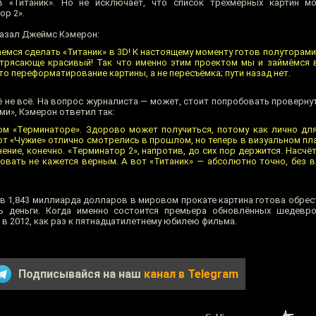
в «Титаник». Но не исключает, что список трёхмерных картин м
ор 2».
казал Джеймс Кэмерон:
емся сделать «Титаник» в 3D! К настоящему моменту готов полуторами
трясающе красивый! Так что именно этим проектом мы и займёмся 
то переформатирование картины, а не пересъёмка; пути назад нет.
ё не всё. На вопрос журналиста — может, стоит попробовать проверну
ми», Кэмерон ответил так:
ом «Терминаторе». Здорово может получиться, потому как лично дл
т «Чужие» отлично смотрелись в прошлом, но теперь в визуальном пла
ение, конечно. «Терминатор 2», напротив, до сих пор держится. Насч
овать не кажется верным. А вот «Титаник» — абсолютно точно, без в
 в 1,843 миллиарда долларов в мировом прокате картина готова обрес
ь деньги. Когда именно состоится премьера обновлённых шедевро
 в 2012, как раз к пятнадцатилетнему юбилею фильма.
Подписывайся на наш
канал в Telegram