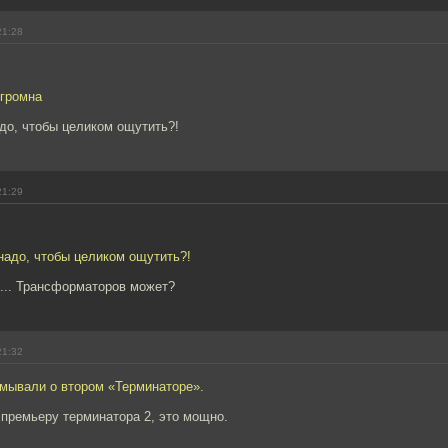
21:28
громна
до, чтобы целиком ощутить?!
21:29
надо, чтобы целиком ощутить?!
ю... Трансформаторов может?
21:32
умывали о втором «Терминаторе».
 премьеру терминатора 2, это мощно.