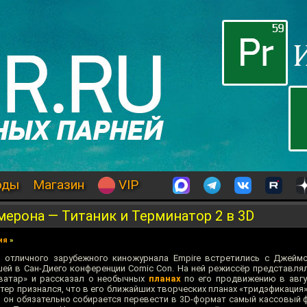
оды
Магазин
VIP
ерона — Титаник и Терминатор 2 в 3D
ия
»
 отличного зарубежного киножурнала Empire встретились с Джейм
ей в Сан-Диего конференции Comic Con. На ней режиссёр представля
ватар» и рассказал о необычных
планах
по его продвижению в авгу
стер признался, что в его ближайших творческих планах «тридэфикация»
, он обязательно собирается перевести в 3D-формат самый кассовый 