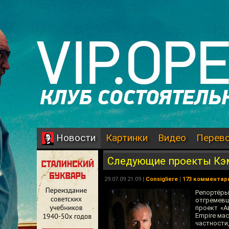
Картинки
Видео
Перев
Новости
Следующие проекты Кэм
29.07.09 21:09 |
Consigliere
|
173 комментар
Репортёры
отгремевш
проект «А
Empire ма
частности