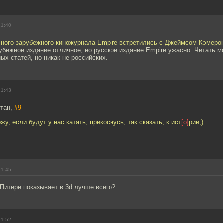
21:40
чного зарубежного киножурнала Empire встретились с Джеймсом Кэмерон
бежное издание отличное, но русское издание Empire ужасно. Читать м
ых статей, но никак не российских.
21:43
йтан,
#9
у, если будут у нас катать, прикоснусь, так сказать, к ист
[о]
рии;)
21:45
 Питере показывает в 3d лучше всего?
21:52