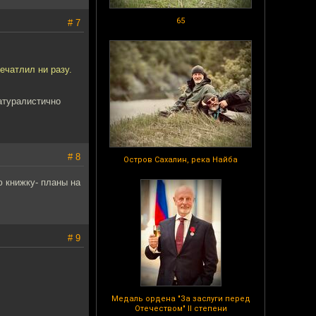
65
# 7
печатлил ни разу.
натуралистично
# 8
Остров Сахалин, река Найба
ю книжку- планы на
# 9
Медаль ордена "За заслуги перед
Отечеством" II степени