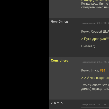
Когда как... Личн
смотреть имхо не 
Челябинец
отправлено 29.07.09 
Кому: Хромой Ша
> Рука дрогнула!!!
Бывает :)
Consigliere
отправлено 29.07.09 
Кому: Irrrka,
#14
> > А что выделен
Это означает, что
далее) отрицател
Z.A.YTS
отправлено 29.07.09 