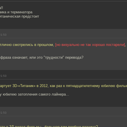
!!
ика и терминатора
титаническая предстоит
21:53
отлично смотрелись в прошлом,
[но визуально не так хорошо постарели]
,
фраза означает, или это "трудности" перевода?
21:53
артует 3D-«Титаник» в 2012, как раз к пятнадцатилетнему юбилею филь
у юбилею затопления самого лайнера...
21:53
асто в 3Д видел фильмы - большая там вообще разница?