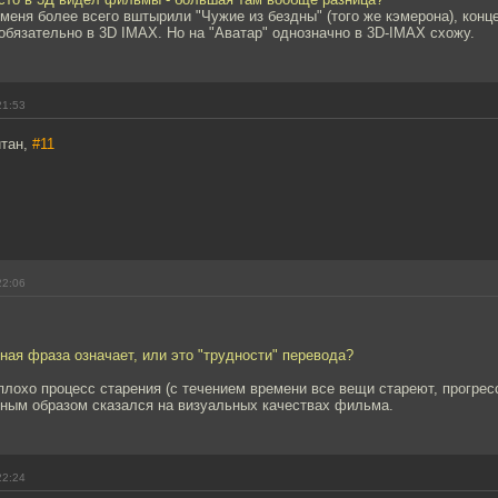
о меня более всего вштырили "Чужие из бездны" (того же кэмерона), конц
обязательно в 3D IMAX. Но на "Аватар" однозначно в 3D-IMAX схожу.
21:53
йтан,
#11
22:06
ная фраза означает, или это "трудности" перевода?
 плохо процесс старения (с течением времени все вещи стареют, прогрес
ьным образом сказался на визуальных качествах фильма.
22:24