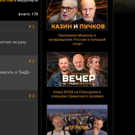
дать сайт
в megagroup.ru
всего: 173
# 1
Признание Меркель и
возвращение России в большой
чатлил ни разу.
спорт
# 2
ммануэль в ТриДэ
Атака БПЛА на Геленджик и
# 3
открытие Ормузского пролива