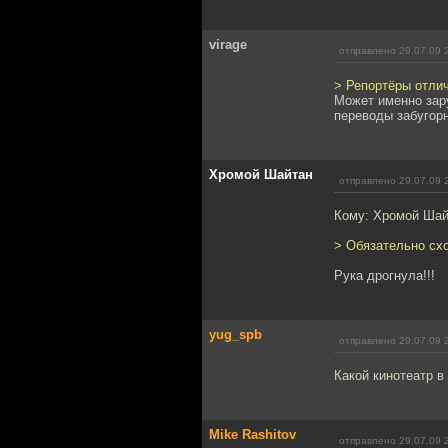
virage
отправлено 29.07.09 
> Репортёры отли
Может именно зару
переводы забугорн
Хромой Шайтан
отправлено 29.07.09 
Кому: Хромой Ша
> Обязательно схож
Рука дрогнула!!!
yug_spb
отправлено 29.07.09 
Какой кинотеатр в
Mike Rashitov
отправлено 29.07.09 