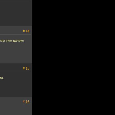
# 14
 мы уже далеко
# 15
ма.
# 16