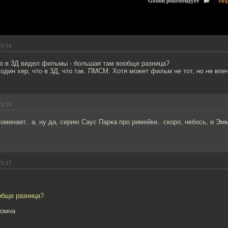
Goblin рекомендует
соз
21:14
то в 3Д видел фильмы - большая там вообще разница?
 один хер, что в 3Д, что так. ПМСМ. Хотя может фильм не тот, но не впе
21:16
поминает.. а, ну да, серию Саус Парка про римейки.. скоро, небось, и Э
21:17
обще разница?
ромна