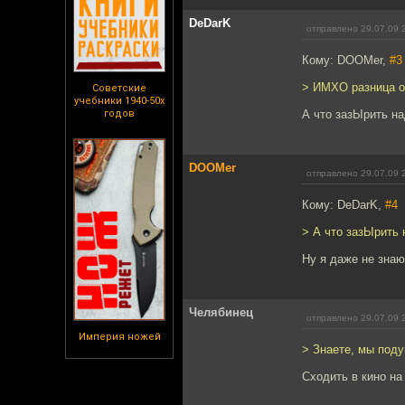
DeDarK
отправлено 29.07.09 
Кому: DOOMer,
#3
> ИМХО разница о
Советские
учебники 1940-50х
годов
А что зазЫрить на
DOOMer
отправлено 29.07.09 
Кому: DeDarK,
#4
> А что зазЫрить 
Ну я даже не зна
Челябинец
отправлено 29.07.09 
Империя ножей
> Знаете, мы под
Сходить в кино на