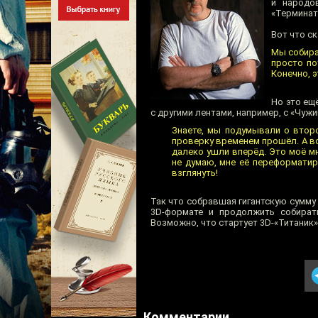
и народо
«Терминат
Вот что с
Мы собира
просто по
Конечно, э
Но это ещ
с другими лентами, например, с «Чужи
Знаете, мы подумывали о втор
проверку временем прошёл. А во
далеко ушли вперёд. Это моё мн
не думаю, мне её переформатир
взглянуть!
Так что собравшая гигантскую сумму
3D-формате и продолжить собират
Возможно, что стартует 3D-«Титаник»
Комментарии