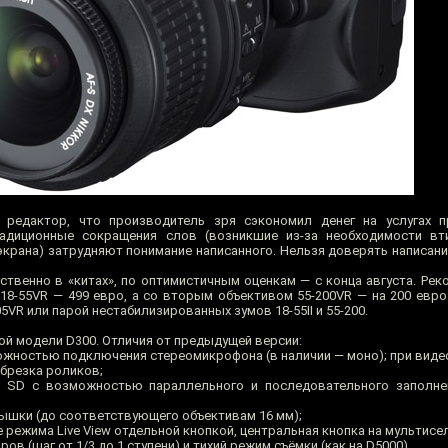
 редактор, что производитель зря сэкономил денег на услугах п
радиционные сокращения слов (возникшие из-за необходимости вт
крана) затрудняют понимание написанного. Нельзя доверять написани
твенно в «китах», по оптимистичным оценкам — с конца августа. Рек
 18-55VR — 499 евро, а со вторым объективом 55-200VR — на 200 евро
5VR или парой нестабилизированных зумов 18-55II и 55-200.
ой модели D300. Отличия от предыдущей версии:
можностью подключения стереомикрофона (в наличии — моно); при вид
обрезка роликов;
 SD с возможностью параллельного и последовательного заполнен
ышки (до соответствующего объективам 16 мм);
режима Live View отдельной кнопкой, центральная кнопка на мультисе
ов (шаг от 1/3 до 1 ступени) и тихий режим съёмки (как на D5000).