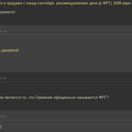
 в продаже с конца сентября, рекомендованная цена (в ФРГ) 1699 евро.
дешевле!
19:46
о дешевле!
19:53
ом является то, что Германия официально называется ФРГ?
19:57
0