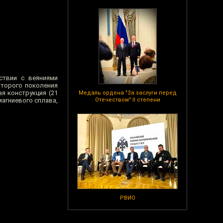
твии с веяниями
второго поколения
я конструкция (21
Медаль ордена "За заслуги перед
магниевого сплава,
Отечеством" II степени
РВИО