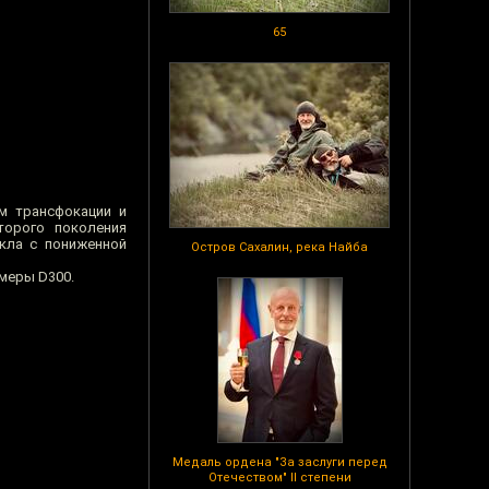
65
м трансфокации и
торого поколения
екла с пониженной
Остров Сахалин, река Найба
амеры D300.
Медаль ордена "За заслуги перед
Отечеством" II степени