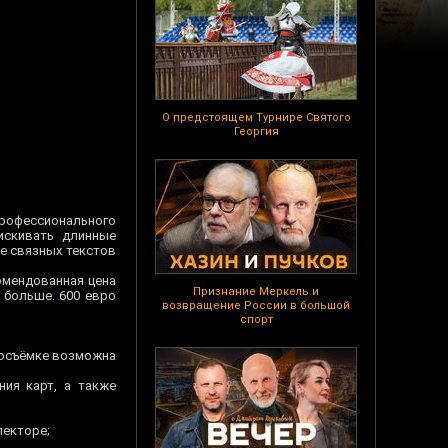
О предстоящем Турнире Святого
Георгия
рофессионального
искивать длинные
е связных текстов
омендованная цена
Признание Меркель и
 больше. 600 евро
возвращение России в большой
спорт
еосъёмке возможна
ия карт, а также
лекторе;