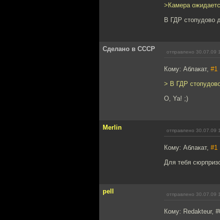
>Камера ожидается
В ГДР стопудово 
Сделано в СССР
отправлено 30.07.09 
Кому: Аблакат,
#1
> В ГДР стопудов
O, Ya! ;)
Merlin
отправлено 30.07.09 
Кому: Аблакат,
#1
Для тебя сюрприз
pell
отправлено 30.07.09 
Кому: Redakteur, #