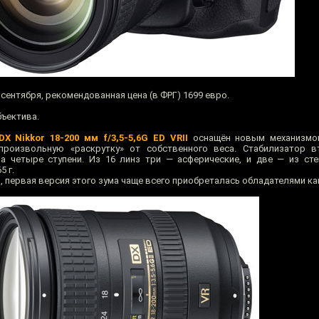
сентября, рекомендованная цена (в ФРГ) 1699 евро.
ъектива.
DX Nikkor 18-200 мм f/3,5-5,6G ED VRII
оснащён новым механизмо
роизвольную «раскрутку» от собственного веса. Стабилизатор в
а четыре ступени. Из 16 линз три — асферические, и две — из ст
5 г.
, первая версия этого зума чаще всего приобреталась обладателями к