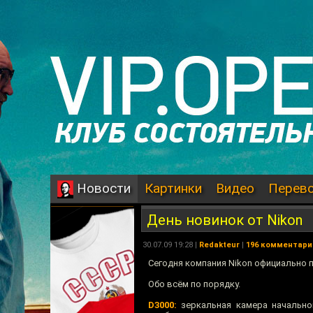
Картинки
Видео
Перев
Новости
День новинок от Nikon
30.07.09 19:28 |
Redakteur
|
196 комментари
Сегодня компания Nikon официально 
Обо всём по порядку.
D3000:
зеркальная камера начальног