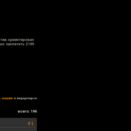
ектив ориентирован
жно заплатить 2199
ь
лендинг
в megagroup.ru
всего: 196
# 1