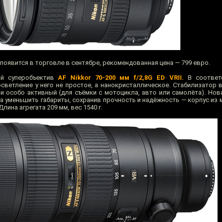
появится в торговле в сентябре, рекомендованная цена — 799 евро.
ый суперобъектив
AF Nikkor 70-200 мм f/2,8G ED VRII.
В соответс
светление у него не простое, а нанокристаллическое. Стабилизатор 
 особо активный (для съёмки с мотоцикла, авто или самолёта). Нова
лила уменьшить габариты, сохранив прочность и надёжность — корпус из 
лина агрегата 209 мм, вес 1540 г.