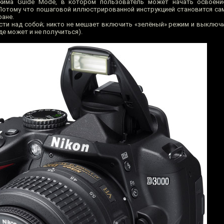
жима Guide Mode, в котором пользователь может начать освоени
 Потому что пошаговой иллюстрированной инструкцией становится са
ане.
 расти над собой; никто не мешает включить «зелёный» режим и выклю
е может и не получиться).