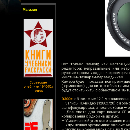
Магазин
Вот только замечу, как настоящий
редактора: неправильные или нет
русские фразы в заданные размеры э
«чистым» технарям-переводчикам.
Камера будет продаваться преимущес
Советские
(германская) для кита с объективом
учебники 1940-50х
будут стоить киты с объективом 18-10
годов
D300s:
обновление 12,3-мегапиксельн
— Запись HD-видео (1280х720) с воз
автофокусировка, а после съёмки — 
— Два слота для карт памяти CF и
копирования с одной на другую;
— Увеличенный угол освечивания всп
— Улучшенная эргономика: включение 
— Экспозиционная вилка от 2 до 9 кадр