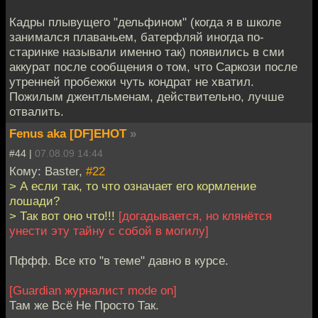
Кадры плывущего "дельфином" (когда я в школе
занимался плаваньем, батерфляй иногда по-
старинке называли именно так) появились в сми
аккурат после сообщения о том, что Саркози после
утренней пробежки чуть кондрат не хватил.
Пожилым джентльменам, действительно, лучше
отвалить.
Fenus aka [DF]EHOT
»
#44 |
07.08.09 14:44
Кому: Baster,
#22
> А если так, то что означает его кормление
лошади?
> Так вот оно что!!!
[догадывается, но клянётся
унести эту тайну с собой в могилу]
Пффф. Все кто "в теме" давно в курсе.
[Guardian журналист mode on]
Там же Всё Не Просто Так.