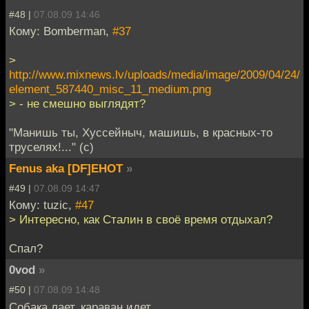
#48 |
07.08.09 14:46
Кому: Bomberman,
#37
>
http://www.mixnews.lv/uploads/media/image/2009/04/24/
element_587440_misc_11_medium.png
> - не смешно выглядят?
"Манишь ты, Хуссейныч, машишь, в красных-то
труселях!..." (с)
Fenus aka [DF]EHOT
»
#49 |
07.08.09 14:47
Кому: tuzic,
#47
> Интересно, как Сталин в своё время отдыхал?
Спал?
0vod
»
#50 |
07.08.09 14:48
Собака лает, караван идет.