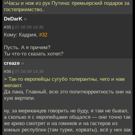
>Часы и нож из рук Путина: премьерский подарок за
гостеприимство..
DeDarK
»
#35 |
07.08.09 14:36
Кому: Кадрия,
#32
Пусть. А я причем?
Ты что-то сказать хотел?
creaze
»
#36 |
07.08.09 14:38
> Так-то европейцы сугубо толерантны, чего и нам
желают.
Да лана, Главный, всю это политкорректность они на
хую вертели.
ну, за мериканцев говорить не буду, я там не бывал,
а сколько я с европейцами общался — они точно так
же криво смотрят и на гомиков и на гастеров из
южных республик (там турки, хорваты), всё у них как