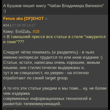
А Бушков пишет книгу "Чабан Владимира Великого"
:)
Fenus aka [DF]EHOT
»
#24 |
07.08.09 14:27
Кому: EvilZulu,
#18
> В тамошней прессе все статьи в стиле "накурился
и гоню"???
Следует чётко понимать (и разделять) - в чьих
именно интересах трудится то или иное издание :)
Статьи, кстати, написаны очень хорошим, живым
языком, они стилистически выдержаны и,
тут я не специалист, но уверен - на отлично
отработают по своей target group.
А то что эти статьи увидим и мы тоже... ну, не более
чем издержка
современных информационных технологий и
развитЫх телекоммуникаций.