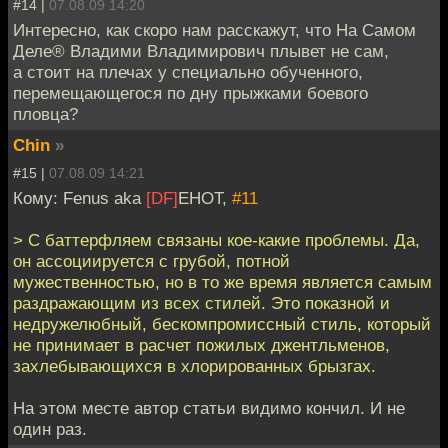
#14 |
07.08.09 14:20
Интересно, как скоро нам расскажут, что На Самом
Деле® Владими Владимирович плывет не сам,
а стоит на плечах у специально обученного,
перемещающегося по дну прыжками боевого
пловца?
Chin
»
#15 |
07.08.09 14:21
Кому: Fenus aka
[DF]
EHOT,
#11
> С баттерфляем связаны кое-какие проблемы. Да,
он ассоциируется с грубой, потной
мужественностью, но в то же время является самым
раздражающим из всех стилей. Это показной и
недружелюбный, бескомпромиссный стиль, который
не принимает в расчет пожилых джентльменов,
захлебывающихся в хлорированных брызгах.
На этом месте автор статьи видимо кончил. И не
один раз.