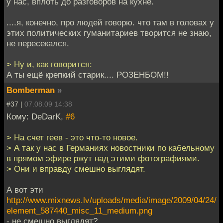
у нас, вплоть до разговоров на кухне.
....я, конечно, про людей говорю. что там в головах у
этих политических гуманитариев творится не знаю,
не пересекался.
> Ну и, как говорится:
А ты ещё крепкий старик.... РОЗЕНБОМ!!
Bomberman
»
#37 |
07.08.09 14:38
Кому: DeDarK,
#6
> На счет геев - это что-то новое.
> А так у нас в Германиях новостники по кабельному
в прямом эфире ржут над этими фотографиями.
> Они и вправду смешно выглядят.
А вот эти
http://www.mixnews.lv/uploads/media/image/2009/04/24/
element_587440_misc_11_medium.png
- не смешно выглядят?