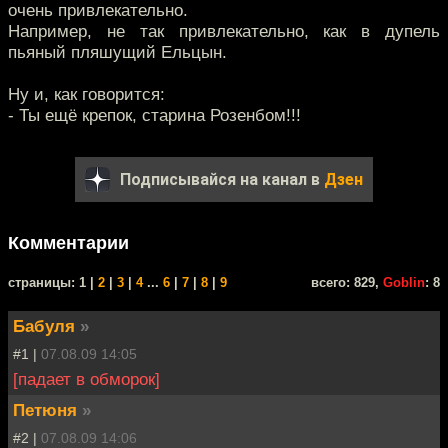
очень привлекательно.
Например, не так привлекательно, как в дупель
пьяный пляшущий Ельцын.
Ну и, как говорится:
- Ты ещё крепок, старина Розенбом!!!
Подписывайся на канал в
Дзен
Комментарии
cтраницы: 1 |
2
|
3
|
4
...
6
|
7
|
8
|
9
всего: 829,
Goblin
: 8
Бабуля
»
#1 |
07.08.09 14:05
[падает в обморок]
Петюня
»
#2 |
07.08.09 14:06