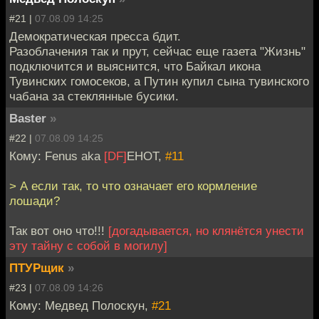
#21 |
07.08.09 14:25
Демократическая пресса бдит.
Разоблачения так и прут, сейчас еще газета "Жизнь"
подключится и выяснится, что Байкал икона
Тувинских гомосеков, а Путин купил сына тувинского
чабана за стеклянные бусики.
Baster
»
#22 |
07.08.09 14:25
Кому: Fenus aka
[DF]
EHOT,
#11
> А если так, то что означает его кормление
лошади?
Так вот оно что!!!
[догадывается, но клянётся унести
эту тайну с собой в могилу]
ПТУРщик
»
#23 |
07.08.09 14:26
Кому: Медвед Полоскун,
#21