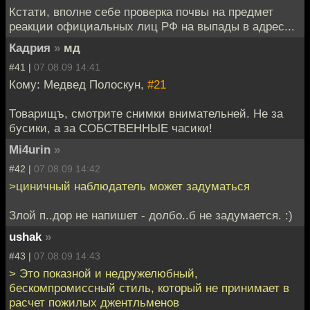
Кстати, вполне себе проверка почвы на предмет
реакции официальных лиц РФ на выпады в адрес...
Кадрия
»
мд
#41 |
07.08.09 14:41
Кому: Медвед Полоскун,
#21
Товарищъ, смотрите снимки внимательней. Не за
бусики, а за СОБСТВЕННЫЕ часики!
Mi4urin
»
#42 |
07.08.09 14:42
>циничный наблюдатель может задуматься
Злой п..дор не напишет - долбо..б не задумается. :)
ushak
»
#43 |
07.08.09 14:43
> Это показной и недружелюбный,
бескомпромиссный стиль, который не принимает в
расчет пожилых джентльменов