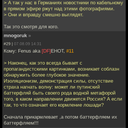
> А так у нас в Германиях новостники по кабельному
в прямом эфире ржут над этими фотографиями.
> Они и вправду смешно выглядят.
Так это смотря для кого.
mnogoruk
»
#29 |
07.08.09 14:31
Кому: Fenus aka
[DF]
EHOT,
#11
> Наконец, как это всегда бывает с
пропагандистскими картинками, возникает соблазн
обнаружить более глубокое значение.
Изоляционизм, демонстрация силы, отсутствие
страха нагнать волну: может ли путинский
баттерфляй быть своего рода водной метафорой
того, в каком направлении движется Россия? А если
так, то что означает его кормление лошади?
Сначала прикармлевает ,а потом баттерфляем их
баттерфляем!!!