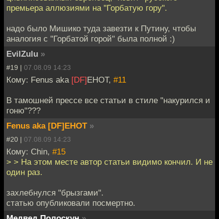
премьера аллюзиями на "Горбатую гору".
надо было Мишико туда завезти к Путину, чтобы
аналогия с "Горбатой горой" была полной :)
EvilZulu
»
#19 |
07.08.09 14:23
Кому: Fenus aka
[DF]
EHOT,
#11
В тамошней прессе все статьи в стиле "накурился и
гоню"???
Fenus aka [DF]EHOT
»
#20 |
07.08.09 14:23
Кому: Chin,
#15
> > На этом месте автор статьи видимо кончил. И не
один раз.
захлебнулся "брызгами".
статью опубликовали посмертно.
Медвед Полоскун
»