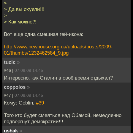
>
> Да вы охуели!!!
>
> Как можно?!
Вот еще одна смешная гей-икона:
http://www.newhouse.org.ua/uploads/posts/2009-
01/thumbs/1232462584_9.jpg
tuzic
»
#46 |
07.08.09 14:45
Интересно, как Сталин в своё время отдыхал?
coppolos
»
#47 |
07.08.09 14:45
Кому: Goblin,
#39
Того кто будет смеяться над Обамой, немедленно
подвергнут демократии!!!
ushak
»