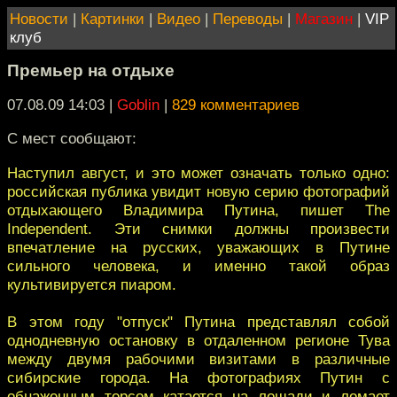
Новости
|
Картинки
|
Видео
|
Переводы
|
Магазин
|
VIP
клуб
Премьер на отдыхе
07.08.09 14:03
|
Goblin
|
829 комментариев
С мест сообщают:
Наступил август, и это может означать только одно:
российская публика увидит новую серию фотографий
отдыхающего Владимира Путина, пишет The
Independent. Эти снимки должны произвести
впечатление на русских, уважающих в Путине
сильного человека, и именно такой образ
культивируется пиаром.
В этом году "отпуск" Путина представлял собой
однодневную остановку в отдаленном регионе Тува
между двумя рабочими визитами в различные
сибирские города. На фотографиях Путин с
обнаженным торсом катается на лошади и ломает