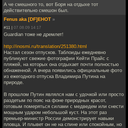
А че смешного то, вот Боря на отдыхе тот
действительно смешон был.
Fenus aka [DF]EHOT
»
#11 |
07.08.09 14:17
Guardian тоже не дремлет!
http://inosmi.ru/translation/251380.html
Настал сезон отпусков. Таблоиды ежедневно
публикуют свежие фотографии Кейти Прайс с
пляжей, на которых она отдыхает почти полностью
обнаженной. А вчера появились официальные фото
из ежегодного отпуска Владимира Путина на
природе.
В прошлом Путин являлся нам с удочкой или просто
раздетым по пояс на фоне природных красот,
готовым померяться силами с медведем или снести
мощным ударом небольшой куст. На этот раз
премьер-министр России демонстрирует навыки
пловца. И плывет он не на спине или спокойным, но