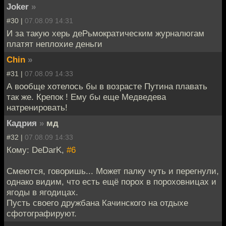
Joker
»
#30 |
07.08.09 14:31
И за такую херь деРьмократическим журналюгам
платят неплохие деньги
Chin
»
#31 |
07.08.09 14:33
А вообще хотелось бы в возрасте Путина плавать
так же. Крепок ! Ему бы еще Медведева
натренировать!
Кадрия
»
мд
#32 |
07.08.09 14:33
Кому: DeDarK,
#6
Смеются, говоришь... Может палку чуть и перегнули,
однако видим, что есть ещё порох в пороховницах и
ягоды в ягодицах.
Пусть своего дружбана Качинского на отдыхе
сфотографируют.