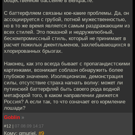
общественном бассейне в Белфасте.
С баттерфляем связаны кое-какие проблемы. Да, он
ассоциируется с грубой, потной мужественностью,
но в то же время является самым раздражающим из
всех стилей. Это показной и недружелюбный,
бескомпромиссный стиль, который не принимает в
расчет пожилых джентльменов, захлебывающихся в
хлорированных брызгах.
Наконец, как это всегда бывает с пропагандистскими
картинками, возникает соблазн обнаружить более
глубокое значение. Изоляционизм, демонстрация
силы, отсутствие страха нагнать волну: может ли
путинский баттерфляй быть своего рода водной
метафорой того, в каком направлении движется
Россия? А если так, то что означает его кормление
лошади?
Goblin
»
#12 |
07.08.09 14:17
Кому: gmuriel,
#9