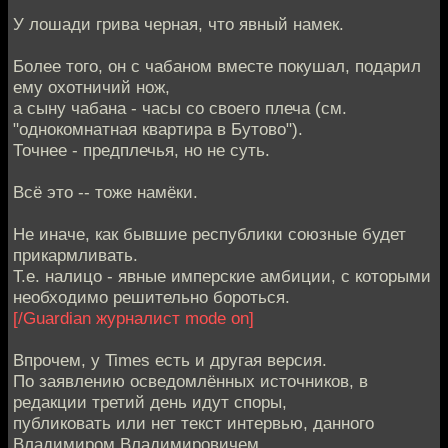
У лошади грива черная, что явный намек.
Более того, он с чабаном вместе покушал, подарил
ему охотничий нож,
а сыну чабана - часы со своего плеча (см.
"однокомнатная квартира в Бутово").
Точнее - предплечья, но не суть.
Всё это -- тоже намёки.
Не иначе, как бывшие республики союзные будет
прикармливать.
Т.е. налицо - явные имперские амбиции, с которыми
необходимо решительно бороться.
[/Guardian журналист mode on]
Впрочем, у Times есть и другая версия.
По заявлению осведомлённых источников, в
редакции третий день идут споры,
публиковать или нет текст интервью, данного
Владимиром Владимировичем