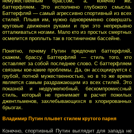
немужественным брассом, а, конечно же,
баттерфляем. Это исполнено глубокого смысла.
Баттерфляй — самый агрессивно спортивный из всех
стилей. Плывя им, нужно одновременно совершать
круговые движения руками и при это непрерывно
отталкиваться ногами. Мало кто из простых смертных
осмелится проплыть так в гостиничном бассейне.
Понятно, почему Путин предпочел баттерфляй,
скажем, брассу. Баттерфляй — стиль того, кто
оставляет за собой последнее слово. С баттерфляем
связаны кое-какие проблемы. Да, он ассоциируется с
грубой, потной мужественностью, но в то же время
является самым раздражающим из всех стилей. Это
показной и недружелюбный, бескомпромиссный
стиль, который не принимает в расчет пожилых
джентльменов, захлебывающихся в хлорированных
брызгах.
Владимир Путин плывет стилем крутого парня
Конечно, спортивный Путин выглядит для запада не