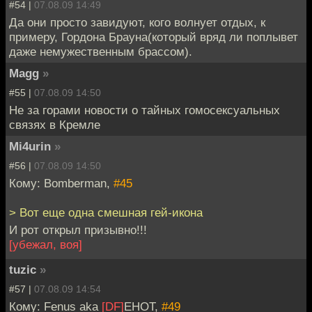
#54 |
07.08.09 14:49
Да они просто завидуют, кого волнует отдых, к
примеру, Гордона Брауна(который вряд ли поплывет
даже немужественным брассом).
Magg
»
#55 |
07.08.09 14:50
Не за горами новости о тайных гомосексуальных
связях в Кремле
Mi4urin
»
#56 |
07.08.09 14:50
Кому: Bomberman,
#45
> Вот еще одна смешная гей-икона
И рот открыл призывно!!!
[убежал, воя]
tuzic
»
#57 |
07.08.09 14:54
Кому: Fenus aka
[DF]
EHOT,
#49