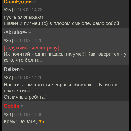
СалоЕддин
»
#25 |
07.08.09 14:28
пусть злопыхают
шавки и пигмеи (с) в плохом смысле, само собой
-=bruho=-
»
#26 |
07.08.09 14:28
[задумчиво чешет репу]
Их почитай - одни пидары на уме!!! Как говорится - у
кого, что болит...
Raiken
»
#27 |
07.08.09 14:28
Напрочь гомосятские европы обвиняют Путина в
гомосятине....
Отличные ребята!
Goblin
»
#28 |
07.08.09 14:30
Кому: DeDarK,
#6