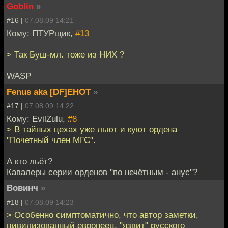
Goblin
»
#16 |
07.08.09 14:21
Кому: ПТУРщик,
#13
> Так Буш-мл. тоже из НИХ ?
WASP
Fenus aka [DF]EHOT
»
#17 |
07.08.09 14:22
Кому: EvilZulu,
#8
> В тайных цехах уже льют и куют ордена
"Почетный член МГС".
А кто льёт?
Кавалеры серии орденов "по нечётным - анус"?
Вовинч
»
#18 |
07.08.09 14:23
> Особенно симптоматично, что автор заметки,
цивилизованный европеец, "язвит" русского