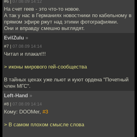
#6 |
07.08.09 14:12
На счет геев - это что-то новое.
А так у нас в Германиях новостники по кабельному в
прямом эфире ржут над этими фотографиями.
Они и вправду смешно выглядят.
EvilZulu
»
#7 |
07.08.09 14:14
Читал и плакал!!!
> иконы мирового гей-сообщества
В тайных цехах уже льют и куют ордена "Почетный
член МГС".
Left-Hand
»
#8 |
07.08.09 14:14
Кому: DOOMer,
#3
> В самом плохом смысле слова