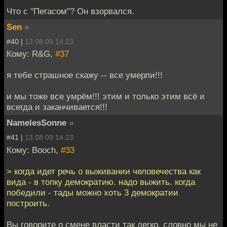
Что с "Пегасом"? Он взорвался.
Sen
»
#40 |
13.08.09 14:23
Кому: R&G,
#37
я тебе страшное скажу -- все умерли!!!
и мы тоже все умрём!!! этим и только этим всё и
всегда и заканчивается!!!
NamelesSonne
»
#41 |
13.08.09 14:23
Кому: Booch,
#33
> когда идет речь о выживании человечества как
вида - в топку демократию. надо выжить. когда
победили - тады можно хоть 3 демократии
построить.
Вы говорите о смене власти так легко, словно мы не