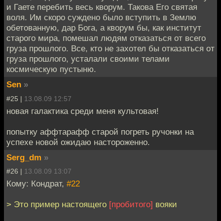
и Гаете перебить весь кворум. Такова Его святая
воля. Им скоро суждено было вступить в Землю
обетованную, дар Бога, а кворум бы, как институт
старого мира, помешал людям отказаться от всего
груза прошлого. Все, кто не захотел бы отказаться от
груза прошлого, усталали своими телами
космическую пустыню.
Sen
»
#25 |
13.08.09 12:57
новая галактика среди меня культовая!
попытку аффтарафф старой погреть ручонки на
успехе новой ожидаю настороженно.
Serg_dm
»
#26 |
13.08.09 13:07
Кому: Кондрат,
#22
> Это пример настоящего
[пробитого]
вояки