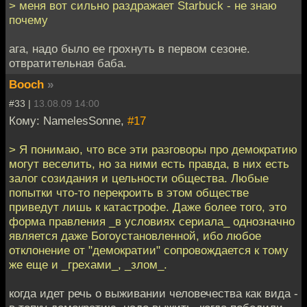
> меня вот сильно раздражает Starbuck - не знаю
почему
ага, надо было ее грохнуть в первом сезоне.
отвратительная баба.
Booch
»
#33 |
13.08.09 14:00
Кому: NamelesSonne,
#17
> Я понимаю, что все эти разговоры про демократию
могут веселить, но за ними есть правда, в них есть
залог созидания и цельности общества. Любые
попытки что-то перекроить в этом обществе
приведут лишь к катастрофе. Даже более того, это
форма правления _в условиях сериала_ однозначно
является даже Богоустановленной, ибо любое
отклонение от "демократии" сопровождается к тому
же еще и _грехами_, _злом_.
когда идет речь о выживании человечества как вида -