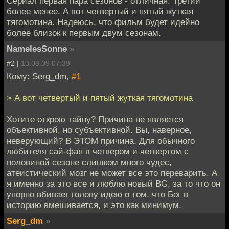
Сериал первая пара сезонов - отличная. Третий
более менее. А вот четвертый и пятый жуткая
тягомотина. Надеюсь, что фильм будет идейно
более близок к первым двум сезонам.
NamelesSonne
»
#2 |
13.08.09 07:39
Кому: Serg_dm,
#1
> А вот четвертый и пятый жуткая тягомотина
Хотите открою тайну? Причина не является
объективной, но субъективной. Вы, наверное,
неверующий? В ЭТОМ причина. Для обычного
любителя сай-фая в четвером и четвертом с
половиной сезоне слишком много чудес,
атеистический мозг не может все это переварить. А
я именно за это все и люблю новый BG, за то что он
упорно вбивает голову идею о том, что Бог в
историю вмешивается, и это как минимум.
Serg_dm
»