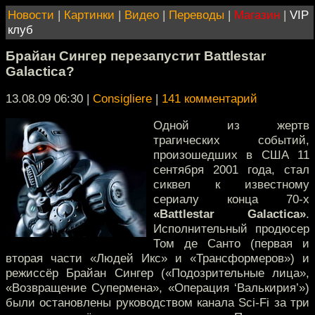
Новости
|
Картинки
|
Видео
|
Переводы
|
Магазин
|
VIP
клуб
Брайан Сингер перезапустит Battlestar
Galactica?
13.08.09 06:30
|
Consigliere
|
141 комментарий
Одной из жертв
трагических событий,
произошедших в США 11
сентября 2001 года, стал
сиквел к известному
сериалу конца 70-х
«Battlestar Galactica»
.
Исполнительный продюсер
Том де Санто (первая и
вторая части «Людей Икс» и «Трансформеров») и
режиссёр Брайан Сингер («Подозрительные лица»,
«Возвращение Супермена», «Операция ‘Валькирия’»)
были остановлены руководством канала Sci-Fi за три