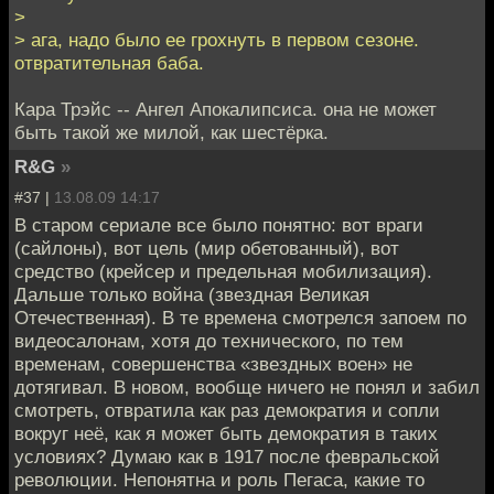
>
> ага, надо было ее грохнуть в первом сезоне.
отвратительная баба.
Кара Трэйс -- Ангел Апокалипсиса. она не может
быть такой же милой, как шестёрка.
R&G
»
#37 |
13.08.09 14:17
В старом сериале все было понятно: вот враги
(сайлоны), вот цель (мир обетованный), вот
средство (крейсер и предельная мобилизация).
Дальше только война (звездная Великая
Отечественная). В те времена смотрелся запоем по
видеосалонам, хотя до технического, по тем
временам, совершенства «звездных воен» не
дотягивал. В новом, вообще ничего не понял и забил
смотреть, отвратила как раз демократия и сопли
вокруг неё, как я может быть демократия в таких
условиях? Думаю как в 1917 после февральской
революции. Непонятна и роль Пегаса, какие то