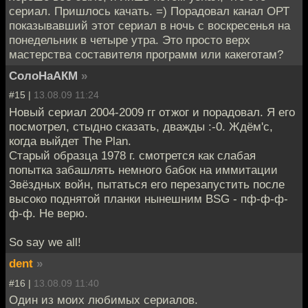
сериал. Пришлось качать. =) Порадовал канал ОРТ
показывавший этот сериал в ночь с воскресенья на
понедельник в четыре утра. Это просто верх
мастерства составителя программ или какеготам?
СолоНаАКМ
»
#15 |
13.08.09 11:24
Новый сериал 2004-2009 гг отжог и порадовал. Я его
посмотрел, стыдно сказать, дважды :-0. Ждём'c,
когда выйдет The Plan.
Старый образца 1978 г. смотрется как слабая
попытка забашлять немного бабок на иммитации
Звёздных войн, пытаться его перезапустить после
высоко поднятой планки нынешним BSG - пф-ф-ф-
ф-ф. Не верю.
So say we all!
dent
»
#16 |
13.08.09 11:40
Один из моих любимых сериалов.