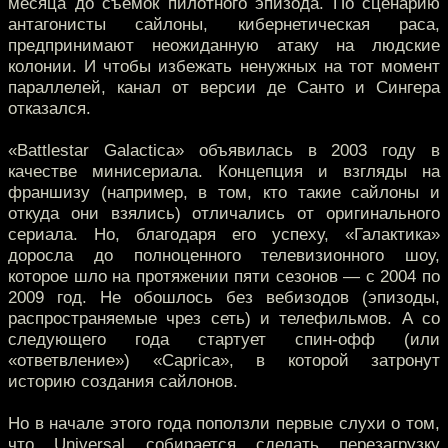
месяца до съёмок пилотного эпизода. По сценарию
антагонисты сайлоны, кибернетическая раса,
предпринимают неожиданную атаку на людские
колонии. И чтобы избежать ненужных на тот момент
параллелей, канал от версии де Санто и Сингера
отказался.
«Battlestar Galactica» объявилась в 2003 году в
качестве минисериала. Концепция и взгляды на
франшизу (например, в том, кто такие сайлоны и
откуда они взялись) отличались от оригинального
сериала. Но, благодаря его успеху, «Галактика»
доросла до полноценного телевизионного шоу,
которое шло на протяжении пяти сезонов — с 2004 по
2009 год. Не обошлось без вебизодов (эпизоды,
распространяемые чрез сеть) и телефильмов. А со
следующего года стартует спин-офф (или
«ответвление») «Caprica», в которой затронут
историю создания сайлонов.
Но в начале этого года поползли первые слухи о том,
что Universal собирается сделать перезагрузку