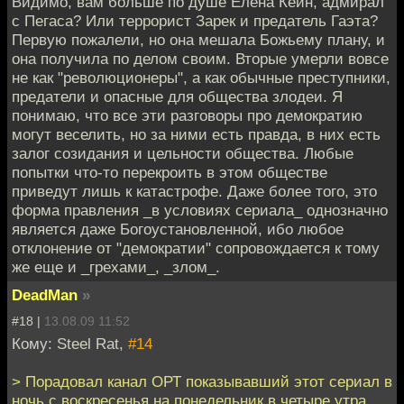
Видимо, вам больше по душе Елена Кейн, адмирал
с Пегаса? Или террорист Зарек и предатель Гаэта?
Первую пожалели, но она мешала Божьему плану, и
она получила по делом своим. Вторые умерли вовсе
не как "революционеры", а как обычные преступники,
предатели и опасные для общества злодеи. Я
понимаю, что все эти разговоры про демократию
могут веселить, но за ними есть правда, в них есть
залог созидания и цельности общества. Любые
попытки что-то перекроить в этом обществе
приведут лишь к катастрофе. Даже более того, это
форма правления _в условиях сериала_ однозначно
является даже Богоустановленной, ибо любое
отклонение от "демократии" сопровождается к тому
же еще и _грехами_, _злом_.
DeadMan
»
#18 |
13.08.09 11:52
Кому: Steel Rat,
#14
> Порадовал канал ОРТ показывавший этот сериал в
ночь с воскресенья на понедельник в четыре утра.