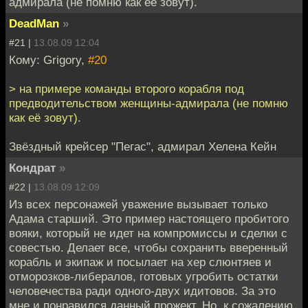
адмирала (не помню как её зовут).
DeadMan
»
#21 |
13.08.09 12:04
Кому: Grigory,
#20
> на примере команды второго корабля под
предводительством женщины-адмирала (не помню
как её зовут).
Звёздный крейсер "Пегас", адмирал Хелена Кейн
Кондрат
»
#22 |
13.08.09 12:09
Из всех персонажей уважение вызывает только
Адама старший. Это пример настоящего пробитого
вояки, который не идет на компромиссы и сделки с
совестью. Делает все, чтобы сохранить вверенный
корабль и экипаж и посылает на хер слюнтяев и
отморозков-либералов, готовых угробить остатки
человечества ради одного-двух идитовов. За это
мне и понравился данный прожект. Но, к сожалению,