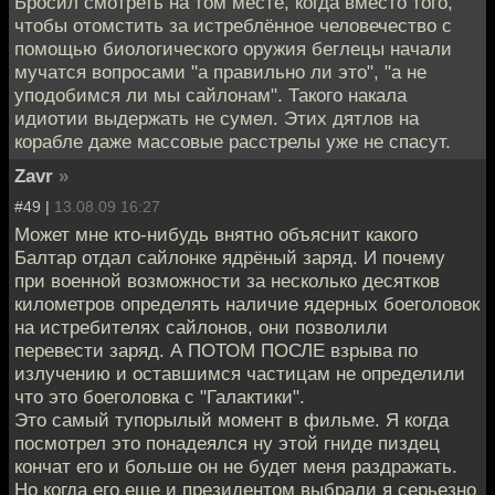
Бросил смотреть на том месте, когда вместо того,
чтобы отомстить за истреблённое человечество с
помощью биологического оружия беглецы начали
мучатся вопросами "а правильно ли это", "а не
уподобимся ли мы сайлонам". Такого накала
идиотии выдержать не сумел. Этих дятлов на
корабле даже массовые расстрелы уже не спасут.
Zavr
»
#49 |
13.08.09 16:27
Может мне кто-нибудь внятно объяснит какого
Балтар отдал сайлонке ядрёный заряд. И почему
при военной возможности за несколько десятков
километров определять наличие ядерных боеголовок
на истребителях сайлонов, они позволили
перевести заряд. А ПОТОМ ПОСЛЕ взрыва по
излучению и оставшимся частицам не определили
что это боеголовка с "Галактики".
Это самый тупорылый момент в фильме. Я когда
посмотрел это понадеялся ну этой гниде пиздец
кончат его и больше он не будет меня раздражать.
Но когда его еще и президентом выбрали я серьезно