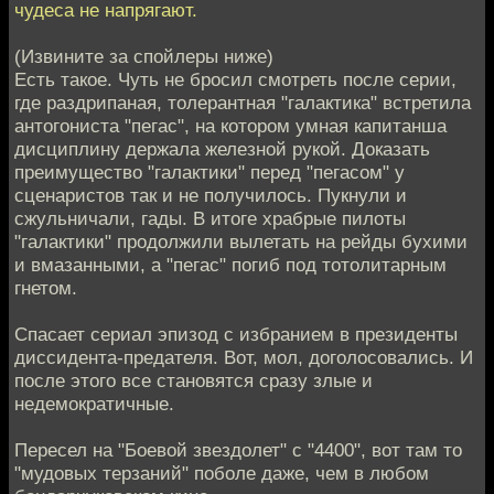
чудеса не напрягают.
(Извините за спойлеры ниже)
Есть такое. Чуть не бросил смотреть после серии,
где раздрипаная, толерантная "галактика" встретила
антогониста "пегас", на котором умная капитанша
дисциплину держала железной рукой. Доказать
преимущество "галактики" перед "пегасом" у
сценаристов так и не получилось. Пукнули и
сжульничали, гады. В итоге храбрые пилоты
"галактики" продолжили вылетать на рейды бухими
и вмазанными, а "пегас" погиб под тотолитарным
гнетом.
Спасает сериал эпизод с избранием в президенты
диссидента-предателя. Вот, мол, доголосовались. И
после этого все становятся сразу злые и
недемократичные.
Пересел на "Боевой звездолет" с "4400", вот там то
"мудовых терзаний" поболе даже, чем в любом