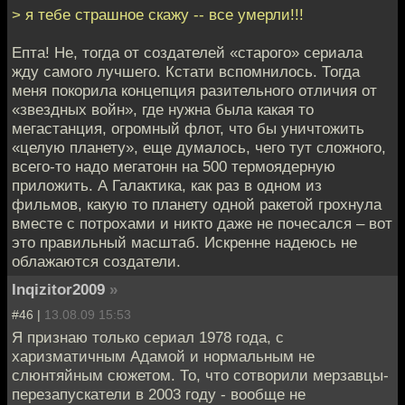
> я тебе страшное скажу -- все умерли!!!
Епта! Не, тогда от создателей «старого» сериала
жду самого лучшего. Кстати вспомнилось. Тогда
меня покорила концепция разительного отличия от
«звездных войн», где нужна была какая то
мегастанция, огромный флот, что бы уничтожить
«целую планету», еще думалось, чего тут сложного,
всего-то надо мегатонн на 500 термоядерную
приложить. А Галактика, как раз в одном из
фильмов, какую то планету одной ракетой грохнула
вместе с потрохами и никто даже не почесался – вот
это правильный масштаб. Искренне надеюсь не
облажаются создатели.
Inqizitor2009
»
#46 |
13.08.09 15:53
Я признаю только сериал 1978 года, с
харизматичным Адамой и нормальным не
слюнтяйным сюжетом. То, что сотворили мерзавцы-
перезапускатели в 2003 году - вообще не