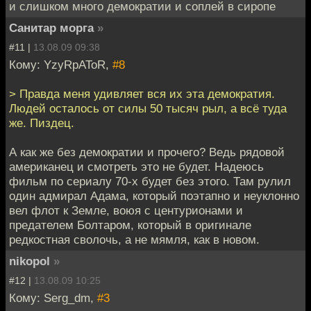
и слишком много демократии и соплей в сиропе
Санитар морга
»
#11 |
13.08.09 09:38
Кому: YzyRpAToR,
#8
> Правда меня удивляет вся их эта демократия.
Людей осталось от силы 50 тысяч рыл, а всё туда
же. Пиздец.
А как же без демократии и прочего? Ведь рядовой
американец и смотреть это не будет. Надеюсь
фильм по сериалу 70-х будет без этого. Там рулил
один адмирал Адама, который поэтапно и неуклонно
вел флот к Земле, воюя с центурионами и
предателем Болтаром, который в оригинале
редкостная сволочь, а не мямля, как в новом.
nikopol
»
#12 |
13.08.09 10:25
Кому: Serg_dm,
#3