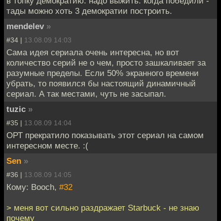
в топку демократию. надо выжить. когда победили -
тады можно хоть 3 демократии построить.
mendelev
»
#34 |
13.08.09 14:03
Сама идея сериала очень интересна, но вот
количество серий не о чем, просто зашкаливает за
разумные пределы. Если 50% экранного времени
убрать, то появился бы настоящий динамичный
сериал. А так местами, чуть не засыпал.
tuzic
»
#35 |
13.08.09 14:04
ОРТ прекратило показывать этот сериал на самом
интересном месте. :(
Sen
»
#36 |
13.08.09 14:05
Кому: Booch,
#32
> меня вот сильно раздражает Starbuck - не знаю
почему