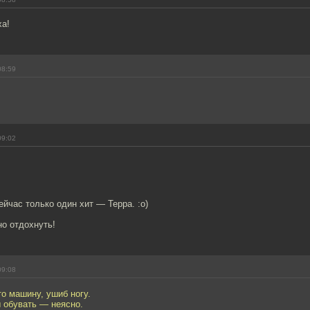
ха!
08:59
09:02
ейчас только один хит — Терра. :o)
о отдохнуть!
09:08
о машину, ушиб ногу.
 обувать — неясно.