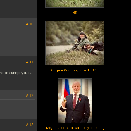
65
# 10
# 11
Остров Сахалин, река Найба
уете завернуть на
# 12
# 13
Медаль ордена "За заслуги перед