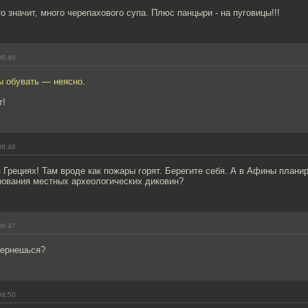
то значит, много черепахового супа. Плюс панцыри - на пуговицы!!!
08:46
ы обувать — неясно.
т!
08:46
 Грециях! Там вроде как пожары горят. Берегите себя. А в Афины планир
рования местных археологических диковин?
08:47
вернешься?
08:50