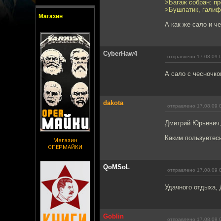
>Багаж собран: пр
>Бушлатик, галиф
Магазин
А как же сало и ч
CyberHaw4
отправлено 17.08.09 
А сало с чесночко
dakota
отправлено 17.08.09 
Дмитрий Юрьевич,
Каким пользуетес
Магазин
ОПЕРМАЙКИ
QoMSoL
отправлено 17.08.09 
Удачного отдыха,
Goblin
отправлено 17.08.09 