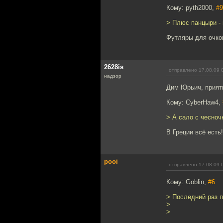
Кому: pyth2000,
#9
> Плюс панцыри - 
Футляры для очков
2628is
отправлено 17.08.09 
надзор
Дим Юрьич, прият
Кому: CyberHaw4,
> А сало с чесноч
В Греции всё есть!
pooi
отправлено 17.08.09 
Кому: Goblin,
#6
> Последний раз п
>
>