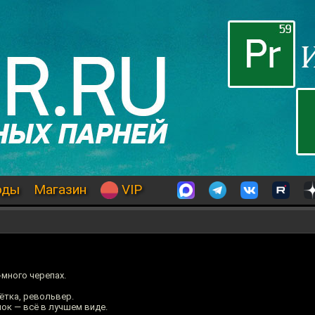
оды
Магазин
VIP
-много черепах.
чётка, револьвер.
нок — всё в лучшем виде.