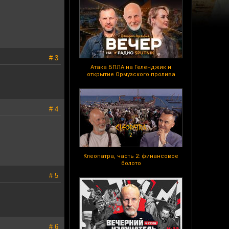
# 3
Атака БПЛА на Геленджик и
открытие Ормузского пролива
# 4
Клеопатра, часть 2: финансовое
болото
# 5
# 6