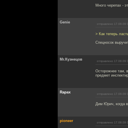
Много черепах - э
Genie
отправлено 17.08.09 
> Как теперь ласт
Спецносок выручи
Mr.Кузнецов
отправлено 17.08.09 
Осторожнее там, в
предмет инспекти
Rapax
отправлено 17.08.09 
Дим Юрич, когда 
pioneer
отправлено 17.08.09 