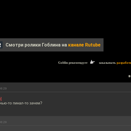
Смотри ролики Гоблина на
канале Rutube
Goblin рекомендует
заказывать
разработ
в
08:29
]
 чью-то пинал-то зачем?
08:29