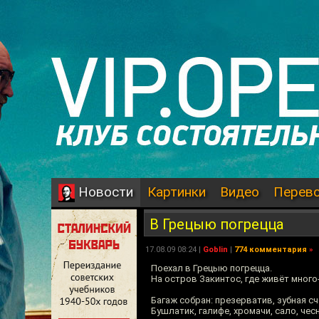
Картинки
Видео
Перев
Новости
В Грецыю погрецца
17.08.09 08:24 |
Goblin
|
774 комментария
»
Поехал в Грецыю погрецца.
На остров Закинтос, где живёт много
Багаж собран: презерватив, зубная с
Бушлатик, галифе, хромачи, сало, чес