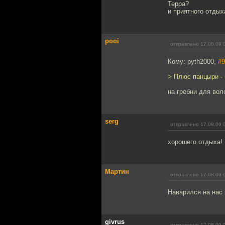
Терра?
и приятного отдыха
pooi
отправлено 17.08.09 
Кому: pyth2000,
#9
> Плюс панцыри - 
на гребни для воло
serg
отправлено 17.08.09 
хорошего отдыха!
Мартин
отправлено 17.08.09 
Наварился на нас и
givrus
отправлено 17.08.09 