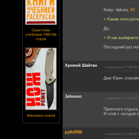
Кому: dakota,
#4
> Каким пользует
Да.
Советские
учебники 1940-50х
> И как выбираете
годов
Последний раз пон
Хромой Шайтан
отправлено 17.08.09 
Дим Юрич спокойн
Johnson
отправлено 17.08.09 
Приятного отдыха
И чтоб с погодой 
Империя ножей
pyth2000
отправлено 17.08.09 