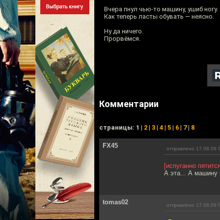
Вчера пнул чью-то машину, ушиб ногу.
Как теперь ласты обувать — неясно.
Ну да ничего.
Прорвёмся.
Комментарии
cтраницы: 1 |
2
|
3
|
4
|
5
|
6
|
7
|
8
FX45
отправлено 17.08.09 
[испуганно пятится
А эта... А машину
tomas02
отправлено 17.08.09 