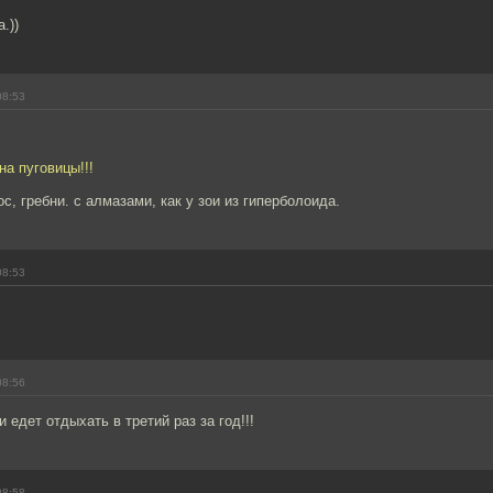
.))
08:53
на пуговицы!!!
с, гребни. с алмазами, как у зои из гиперболоида.
08:53
08:56
 едет отдыхать в третий раз за год!!!
08:58