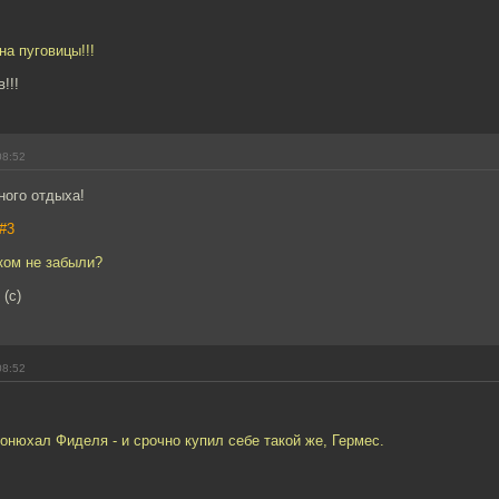
на пуговицы!!!
!!!
08:52
ного отдыха!
#3
ком не забыли?
 (с)
08:52
онюхал Фиделя - и срочно купил себе такой же, Гермес.