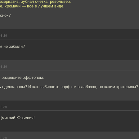
езерватив, зубная счётка, револьвер.
е, хромачи — всё в лучшем виде.
еснок?
08:29
м не забыли?
08:29
 разрешите оффтопом:
ь одеколоном? И как выбираете парфюм в лабазах, по каким критериям?
08:30
 Дмитрий Юрьевич!
08:30