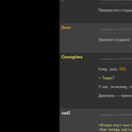
Прекрасного отды
Dzen
отправлено 17.08.09 
Удачного отдыха!
Consigliere
отправлено 17.08.09 
Кому: pooi,
#15
> Терра?
У них, по-моему, с
Дмитрию — приятн
sad2
отправлено 17.08.09 
>Вчера пнул чью-т
>Как теперь ласты