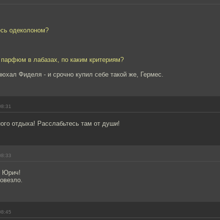
есь одеколоном?
 парфюм в лабазах, по каким критериям?
юхал Фиделя - и срочно купил себе такой же, Гермес.
08:31
ого отдыха! Расслабьтесь там от души!
08:33
, Юрич!
повезло.
08:45