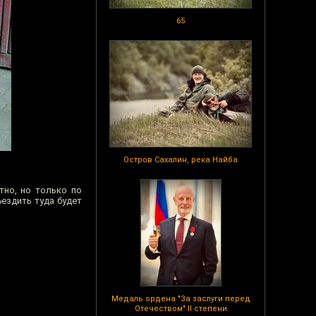
65
Остров Сахалин, река Найба
тно, но только по
ъездить туда будет
Медаль ордена "За заслуги перед
Отечеством" II степени