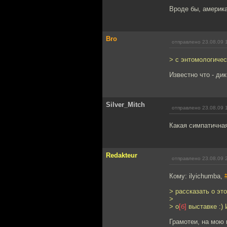
Вроде бы, американ
Bro
отправлено 23.08.09 
> с энтомологичес
Известно что - дики
Silver_Mitch
отправлено 23.08.09 
Какая симпатичная
Redakteur
отправлено 23.08.09 
Кому: ilyichumba,
> рассказать о это
>
> о
[б]
выставке :) 
Грамотеи, на мою 