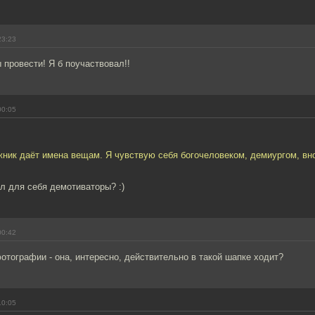
23:23
 провести! Я б поучаствовал!!
00:05
жник даёт имена вещам. Я чувствую себя богочеловеком, демиургом, вн
л для себя демотиваторы? :)
00:42
фотографии - она, интересно, действительно в такой шапке ходит?
10:05