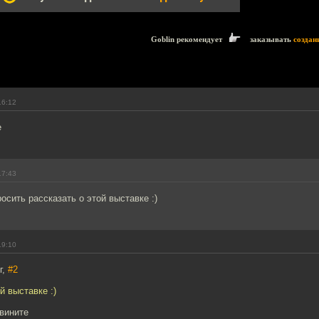
Goblin рекомендует
заказывать
создан
16:12
е
17:43
осить рассказать о этой выставке :)
19:10
г,
#2
й выставке :)
звините