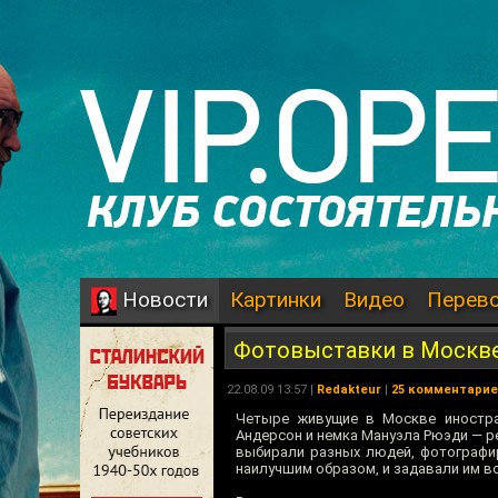
Картинки
Видео
Перев
Новости
Фотовыставки в Москв
22.08.09 13:57 |
Redakteur
|
25 комментари
Четыре живущие в Москве иностра
Андерсон и немка Мануэла Рюэди — р
выбирали разных людей, фотографир
наилучшим образом, и задавали им в