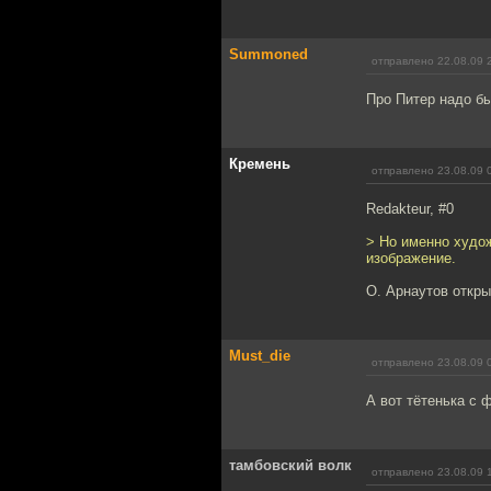
Summoned
отправлено 22.08.09 
Про Питер надо бы
Кремень
отправлено 23.08.09 
Redakteur, #0
> Но именно худо
изображение.
О. Арнаутов откры
Must_die
отправлено 23.08.09 
А вот тётенька с 
тамбовский волк
отправлено 23.08.09 