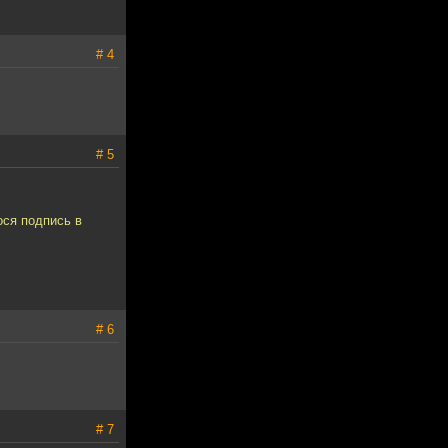
# 4
# 5
ося подпись в
# 6
# 7