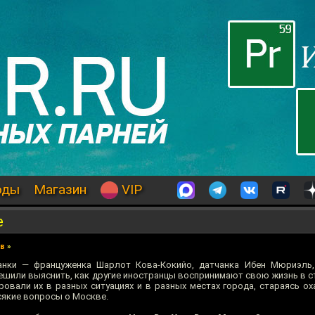
оды
Магазин
VIP
е
ев
»
нки — француженка Шарлот Кова-Кокийо, датчанка Ибен Мюриэль,
ешили выяснить, как другие иностранцы воспринимают свою жизнь в ст
овали их в разных ситуациях и в разных местах города, стараясь ох
сякие вопросы о Москве.