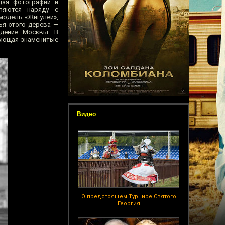
щая фотографии и
ляются наряду с
модель «Жигулей»,
ья этого дерева —
идение Москвы. В
рующая знаменитые
Видео
О предстоящем Турнире Святого
Георгия