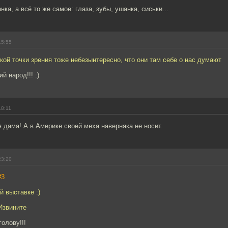
ка, а всё то же самое: глаза, зубы, ушанка, сиськи...
15:55
кой точки зрения тоже небезынтересно, что они там себе о нас думают
й народ!!! :)
18:11
 дама! А в Америке своей меха наверняка не носит.
23:20
#3
й выставке :)
Извините
голову!!!