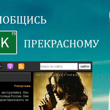
Репортажи
 австралийка Лиз
олице России. Они
арактеризовать их