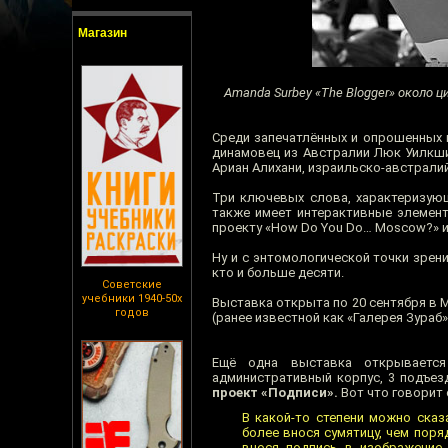
Магазин
Amanda Surbey «The Blogger» около 
Среди запечатлённых и опрошенных 
динамовец из Австралии Люк Уилкши
Ариан Алихани, израильско-австралий
Три ключевых слова, характеризую
также имеет интерактивные элемент
проекту «How Do You Do… Moscow?» и 
Ну и с энтомологической точки зрени
кто и больше десяти.
Советские
учебники 1940-50х
Выставка открыта по 20 сентября в М
годов
(ранее известной как «Галерея Зураб»
Ещё одна выставка открывается 
административный корпус, 3 подъезд
проект «Подписи».
Вот что говорит 
В какой-то степени можно сказ
более внося сумятицу, чем поря
внося подпись в изображение.