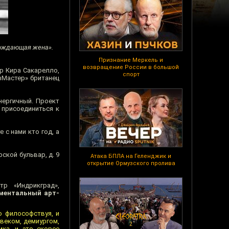
овождающая жена».
Признание Меркель и
возвращение России в большой
р Кира Сакарелло,
спорт
зМастер» британец
нергичный. Проект
 присоединиться к
 с нами кто год, а
ской бульвар, д. 9
Атака БПЛА на Геленджик и
открытие Ормузского пролива
р «Индрикград»,
ментальный арт-
о философствуя, и
овеком, демиургом,
ка, и это скорее