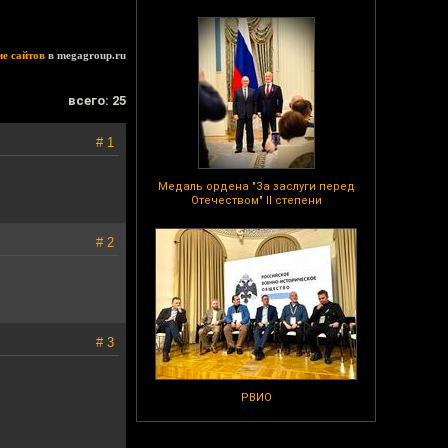
ие сайтов
в megagroup.ru
всего: 25
# 1
Медаль ордена "За заслуги перед
Отечеством" II степени
# 2
# 3
РВИО