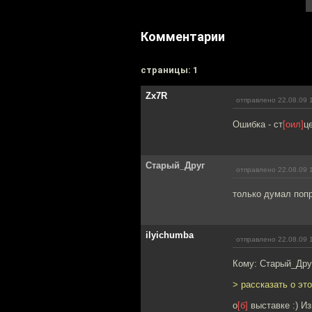
Комментарии
cтраницы: 1
Zx7R
отправлено 22.08.09 
Ошибка - ст
[оил]
ц
Старый_Друг
отправлено 22.08.09 
только думал попр
ilyichumba
отправлено 22.08.09 
Кому: Старый_Дру
> рассказать о это
о
[б]
выставке :) И