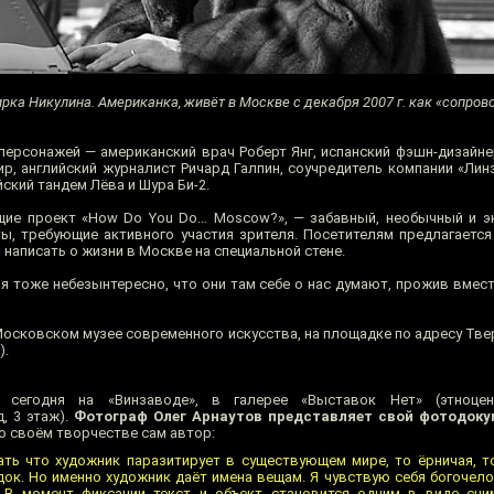
цирка Никулина. Американка, живёт в Москве с декабря 2007 г. как «сопр
персонажей — американский врач Роберт Янг, испанский фэшн-дизайне
р, английский журналист Ричард Галпин, соучредитель компании «Лин
ский тандем Лёва и Шура Би-2.
щие проект «How Do You Do… Moscow?», — забавный, необычный и э
ы, требующие активного участия зрителя. Посетителям предлагается
написать о жизни в Москве на специальной стене.
я тоже небезынтересно, что они там себе о нас думают, прожив вместе
осковском музее современного искусства, на площадке по адресу Твер
).
сегодня на «Винзаводе», в галерее «Выставок Нет» (этноцент
, 3 этаж).
Фотограф Олег Арнаутов представляет свой фотодоку
о своём творчестве сам автор:
ать что художник паразитирует в существующем мире, то ёрничая, т
док. Но именно художник даёт имена вещам. Я чувствую себя богочел
 В момент фиксации текст и объект становится одним в виде сним