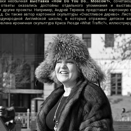
таки необычная
выставка «How Do You Do… Moscow?»
, сочетаю
 ответы оказались достойны отдельного упоминания и выстав
 другие проекты. Например, Андрей Терехов представит картонную 
д. Он также автор картонной скульптуры «Счастливое дерево». Лист
еждународной Английской школы, в которых отражено детское в
овлена ироничная скульптура Криса Рюэди «What Traffic?», иллюстри