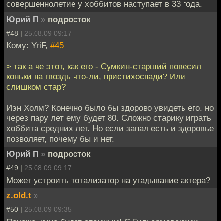
совершеннолетие у хоббитов наступает в 33 года.
Юрий П
»
подросток
#48 |
25.08.09 09:17
Кому: YriF,
#45
> так а че этот, как его - Сумкин-старший повесил
коньки на гвоздь что-ли, пристихоспади? Или
слишком стар?
Иэн Холм? Конечно было бы здорово увидеть его, но
через пару лет ему будет 80. Сложно старику играть
хоббита средних лет. Но если запал есть и здоровье
позволяет, почему бы и нет.
Юрий П
»
подросток
#49 |
25.08.09 09:17
Может устроить тотализатор на угадывание актера?
z.old.t
»
#50 |
25.08.09 09:35