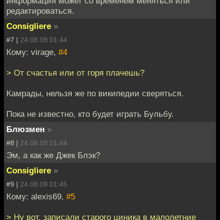
информация может со временем меняться или
редактироваться.
Consigliere
»
#7 |
24.08.09 01:44
Кому: virage,
#4
> От счастья или от горя плачешь?
Камрады, нельзя же по википедии сверяться.
Пока не известно, кто будет играть Бульбу.
Блюзмен
»
#8 |
24.08.09 01:44
Эм, а как же Джек Блэк?
Consigliere
»
#9 |
24.08.09 01:45
Кому: alexis69,
#5
> Ну вот, записали старого циника в малолетние