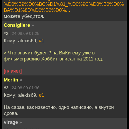
%D0%B9%D0%BC%D1%81_%D0%9C%D0%B0%D0%
BA%D1%8D%D0%B2%D0%...
можете убедится.
Consigliere
»
#2 |
24.08.09 01:25
Кому: alexis69,
#1
> Что значит будет ? на ВиКи ему уже в
фильмографию Хоббит вписан на 2011 год.
[плачет]
Merlin
»
#3 |
24.08.09 01:36
Кому: alexis69,
#1
На сарае, как известно, одно написано, а внутри
дрова.
virage
»