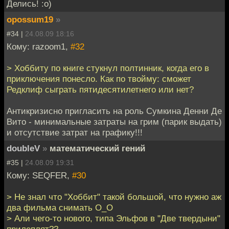
Делись! :o)
opossum19
»
#34 |
24.08.09 18:16
Кому: razoom1,
#32
> Хоббиту по книге стукнул полтинник, когда его в
приключения понесло. Как по твойму: сможет
Редклиф сыграть пятидесятилетнего или нет?
Антикризисно пригласить на роль Сумкина Денни Де
Вито - минимальные затраты на грим (парик выдать)
и отсутствие затрат на графику!!!
doubleV
»
математический гений
#35 |
24.08.09 19:31
Кому: SEQFER,
#30
> Не знал что "Хоббит" такой большой, что нужно аж
два фильма снимать О_О
> Али чего-то нового, типа Эльфов в "Две твердыни"