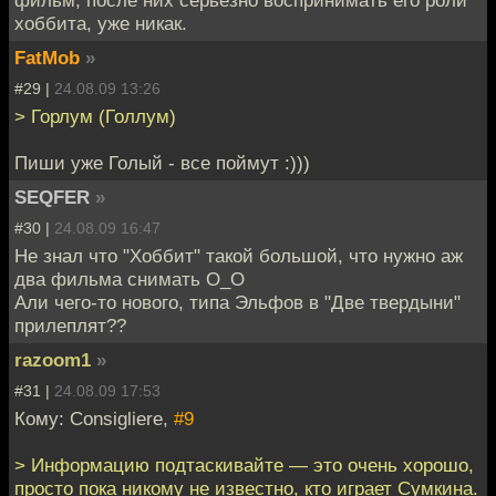
хоббита, уже никак.
FatMob
»
#29 |
24.08.09 13:26
> Горлум (Голлум)
Пиши уже Голый - все поймут :)))
SEQFER
»
#30 |
24.08.09 16:47
Не знал что "Хоббит" такой большой, что нужно аж
два фильма снимать О_О
Али чего-то нового, типа Эльфов в "Две твердыни"
прилеплят??
razoom1
»
#31 |
24.08.09 17:53
Кому: Consigliere,
#9
> Информацию подтаскивайте — это очень хорошо,
просто пока никому не известно, кто играет Сумкина.