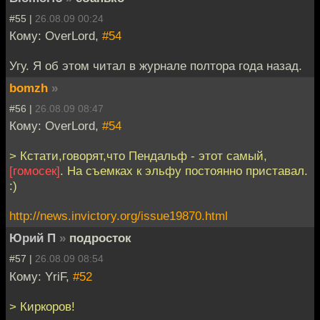
#55 |
26.08.09 00:24
Кому: OverLord,
#54
Угу. Я об этом читал в журнале полтора года назад.
bomzh
»
#56 |
26.08.09 08:47
Кому: OverLord,
#54
> Кстати,говорят,что Пендальф - этот самый,
[гомосек]
. На съемках к эльфу постоянно приставал.
:)
http://news.invictory.org/issue19870.html
Юрий П
»
подросток
#57 |
26.08.09 08:54
Кому: YriF,
#52
> Киркоров!