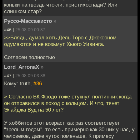
коньки на гвоздь что-ли, пристихоспади? Или
слишком стар?
Руссо-Массажисто
»
#46 |
25.08.09 00:37
>>Блядь, думал хоть Дель Торо с Джексоном
одумаются и не возьмут Хьюго Уивинга.
Согласен полностью
Lord_ArronaX
»
#47 |
25.08.09 03:38
Кому: truth,
#36
> Согласно ВК Фродо тоже стукнул полтинник когда
он отправился в поход с кольцом. И что, тянет
Элайджа Вуд на 50 лет?
У хоббитов этот возраст как раз соответствует
"зрелым годам", то есть примерно как 30-ник у нас, у
человеков, даже чуток поменьше. К примеру