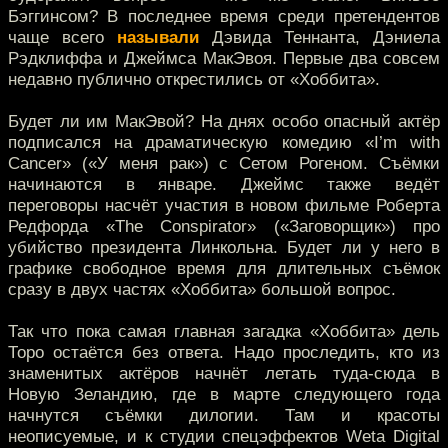
Бэггинсом? В последнее время среди претендентов
чаще всего
называли
Дэвида Теннанта, Дэниела
Рэдклиффа и Джеймса МакЭвоя. Первые два совсем
недавно публично открестились от «Хоббита».
Будет ли им МакЭвой? На днях особо опасный актёр
подписался на драматическую комедию «I’m with
Cancer» («У меня рак») с Сетом Рогеном. Съёмки
начинаются в январе. Джеймс также ведёт
переговоры насчёт участия в новом фильме Роберта
Редфорда «The Conspirator» («Заговорщик») про
убийство президента Линкольна. Будет ли у него в
графике свободное время для длительных съёмок
сразу в двух частях «Хоббита» большой вопрос.
Так что пока самая главная загадка «Хоббита» дель
Торо остаётся без ответа. Надо проследить, кто из
знаменитых актёров начнёт летать туда-сюда в
Новую Зеландию, где в марте следующего года
начнутся съёмки дилогии. Там и красоты
неописуемые, и к студии спецэффектов Weta Digital