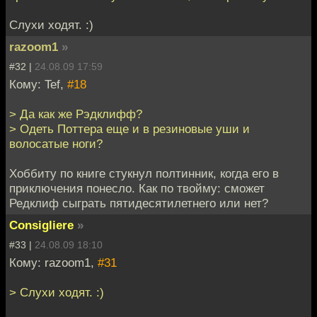
Слухи ходят. :)
razoom1
»
#32 |
24.08.09 17:59
Кому: Tef,
#18
> Да как же Рэдклифф?
> Одеть Поттера еще и в резиновые уши и
волосатые ноги?
Хоббиту по книге стукнул полтинник, когда его в
приключения понесло. Как по твойму: сможет
Редклиф сыграть пятидесятилетнего или нет?
Consigliere
»
#33 |
24.08.09 18:10
Кому: razoom1,
#31
> Слухи ходят. :)