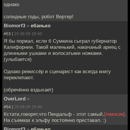
однако
солидные годы, робот Вертер!
Biomorf3
»
ебанько
#53 |
25.08.09 18:40
Я бы поржал, если б Сумкина сыграл губернатор
Калифорнии. Такой маленький, накачаный ариец с
длинными ушками и волосатыми ножками.
(улыбается)
Однако режиссёр и сценарист как всегда книгу
переклепают.
(обречённо вздыхает)
OverLord
»
#54 |
25.08.09 19:40
Кстати,говорят,что Пендальф - этот самый,
[гомосек]
.
На съемках к эльфу постоянно приставал. :)
Biomorf3
»
ебанько