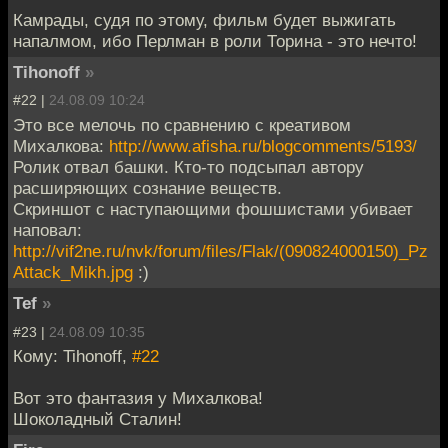
Камрады, судя по этому, фильм будет выжигать
напалмом, ибо Перлман в роли Торина - это нечто!
Tihonoff
»
#22 |
24.08.09 10:24
Это все мелочь по сравнению с креативом
Михалкова:
http://www.afisha.ru/blogcomments/5193/
Ролик отвал башки. Кто-то подсыпал автору
расширяющих сознание веществ.
Скриншот с наступающими фошшистами убивает
наповал:
http://vif2ne.ru/nvk/forum/files/Flak/(090824000150)_Pz
Attack_Mikh.jpg
:)
Tef
»
#23 |
24.08.09 10:35
Кому: Tihonoff,
#22
Вот это фантазия у Михалкова!
Шоколадный Сталин!