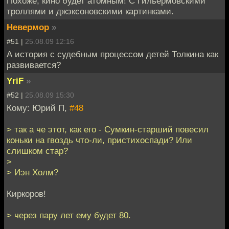
Похоже, кино будет атомным! С Гильермовскими
троллями и джэксоновскими картинками.
Невермор
»
#51 |
25.08.09 12:16
А история с судебным процессом детей Толкина как
развивается?
YriF
»
#52 |
25.08.09 15:30
Кому: Юрий П,
#48
> так а че этот, как его - Сумкин-старший повесил
коньки на гвоздь что-ли, пристихоспади? Или
слишком стар?
>
> Иэн Холм?
Киркоров!
> через пару лет ему будет 80.