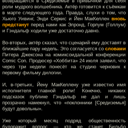
возвращается в Средиземье в привычной для себя
роли мудрого волшебника. Актёр готовится к съёмкам
в марте следующего года. Правда, слухи о том, что
Хьюго Уивинг, Энди Серкис и Йен МакКеллен
вновь
предстанут
перед нами как Элронд, Горлум (Голлум)
и Гэндальф ходили уже достаточно давно.
Во-вторых, актёр сказал, что сценарий ему доставят в
ближайшие пару недель. Это согласуется со
словами
Питера Джексона на комиксоидальной конференции
Comic Con. Продюсер «Хоббита» 24 июля заявил, что
через три недели понесёт на студию черновик к
первому фильму дилогии.
И, в-третьих, Йену МакКеллену уже известно имя
исполнителя главной роли! Конечно, никаких
подсказок публике Гэндальф не дал и лишь
прозрачно намекнул, что «поклонники [Средиземья]
будут довольны».
Уже который месяц подряд общественность
будоражит вопрос — кто же станет Бильбо