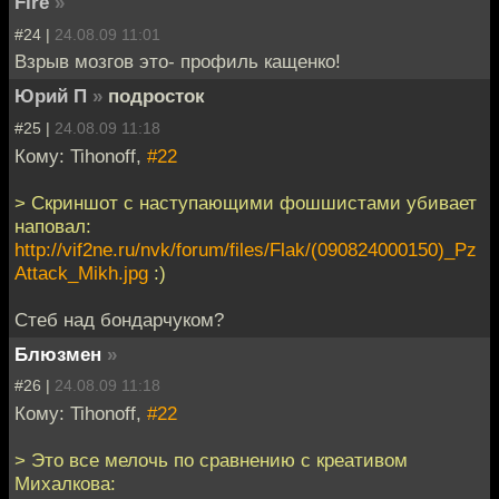
Fire
»
#24 |
24.08.09 11:01
Взрыв мозгов это- профиль кащенко!
Юрий П
»
подросток
#25 |
24.08.09 11:18
Кому: Tihonoff,
#22
> Скриншот с наступающими фошшистами убивает
наповал:
http://vif2ne.ru/nvk/forum/files/Flak/(090824000150)_Pz
Attack_Mikh.jpg
:)
Стеб над бондарчуком?
Блюзмен
»
#26 |
24.08.09 11:18
Кому: Tihonoff,
#22
> Это все мелочь по сравнению с креативом
Михалкова: