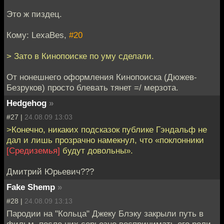
Это ж пиздец.
Кому: LexaBes,
#20
> Зато в Кинопоиске по уму сделали.
От нонешнего оформления Кинопоиска (Дюжев-
Безруков) просто блевать тянет =/ мерзота.
Hedgehog
»
#27 |
24.08.09 13:03
>Конечно, никаких подсказок публике Гэндальф не
дал и лишь прозрачно намекнул, что «поклонники
[Средиземья]
будут довольны».
Дмитрий Юрьевич???
Fake Shemp
»
#28 |
24.08.09 13:13
Пародии на "Кольца" Джеку Блэку закрыли путь в
фильм, после них серьезно воспринимать его роли