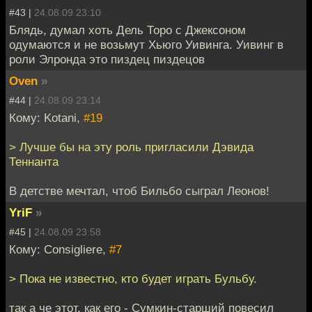
#43 |
24.08.09 23:10
Блядь, думал хоть Дель Торо с Джексоном
одумаются и не возьмут Хьюго Уивинга. Уивинг в
роли Элронда это пиздец пиздецов
Oven
»
#44 |
24.08.09 23:14
Кому: Kotani,
#19
> Лучше бы на эту роль пригласили Дэвида
Теннанта
В детстве мечтал, чтоб Бильбо сыграл Леонов!
YriF
»
#45 |
24.08.09 23:58
Кому: Consigliere,
#7
> Пока не известно, кто будет играть Бульбу.
так а че этот, как его - Сумкин-старший повесил