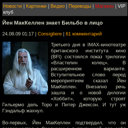
Новости
|
Картинки
|
Видео
|
Переводы
|
Магазин
|
VIP
клуб
Йен МакКеллен знает Бильбо в лицо
24.08.09 01:17
|
Consigliere
|
61 комментарий
Третьего дня в IMAX-кинотеатре
британского института кино
(BFI) состоялся показ трилогии
«Властелин колец». В
расширенном варианте.
Вступительное слово перед
мероприятием сказал Йен
МакКеллен. Внезапно речь
зашла и о новой дилогии
«Хоббит», которую строят
Гильермо дель Торо и Питер Джексон. И тут уж
Гэндальф жахнул.
Во-первых, Йен МакКеллен подтвердил, что он