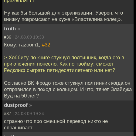
прилеплят??
Ну как бы большой для экранизации. Уверен, что
книжку покромсают не хуже «Властелина колец».
truth
»
#36 |
24.08.09 19:33
Кому: razoom1,
#32
> Хоббиту по книге стукнул полтинник, когда его в
приключения понесло. Как по твойму: сможет
Редклиф сыграть пятидесятилетнего или нет?
Согласно ВК Фродо тоже стукнул полтинник когда он
отправился в поход с кольцом. И что, тянет Элайджа
Вуд на 50 лет?
dustproof
»
#37 |
24.08.09 19:34
странно что про смешной перевод никто не
спрашивает