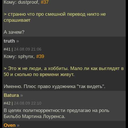
Кому: dustproof,
#37
> странно что про смешной перевод никто не
спрашивает
А зачем?
truth
»
#41 |
24.08.09 21:06
Кому: sphynx,
#39
> Это ж не люди, а хоббиты. Мало ли как выглядят в
50 и сколько по времени живут.
Именно. Плюс право художника "так видеть".
Batura
»
#42 |
24.08.09 22:10
В целях политкорректности предлагаю на роль
Бильбо Мартина Лоуренса.
Oven
»