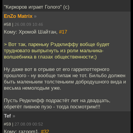
"Киркоров играет Голого" (с)
EnZo Matrix
»
#58 |
26.08.09 10:46
Кому: Хромой Шайтан,
#17
> Вот так, пареньку Рэдклиффу вобще будет
трудновато выпрыгнуть из роли мальчика-
волшебника в глазах общественности;)
Ну даже вот в отрыве от его гаррипоттерного
прошлого - ну вообще типаж не тот. Бильбо должен
быть маленьким толстеньким добродушного вида и
весьма немолодым уже.
Пусть Редклифф подрастёт лет на двадцать,
обретёт пивное пузо - тогда посмотрим!!!
Tef
»
#59 |
27.08.09 00:52
Кому: razoom1,
#32