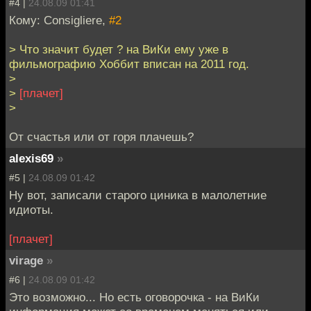
#4 |
24.08.09 01:41
Кому: Consigliere,
#2
> Что значит будет ? на ВиКи ему уже в
фильмографию Хоббит вписан на 2011 год.
>
>
[плачет]
>
От счастья или от горя плачешь?
alexis69
»
#5 |
24.08.09 01:42
Ну вот, записали старого циника в малолетние
идиоты.
[плачет]
virage
»
#6 |
24.08.09 01:42
Это возможно... Но есть оговорочка - на ВиКи