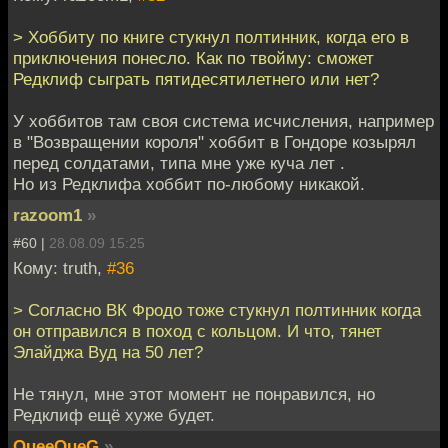
> Хоббиту по книге стукнул полтинник, когда его в
приключения понесло. Как по твойму: сможет
Редклиф сыграть пятидесятилетнего или нет?
У хоббитов там своя система исчисления, например
в "Возвращении короля" хоббит в Гондоре козырял
перед солдатами, типа мне уже куча лет .
Но из Редклифа хоббит по-любому никакой.
razoom1
»
#60 |
28.08.09 15:25
Кому: truth,
#36
> Согласно ВК Фродо тоже стукнул полтинник когда
он отправился в поход с кольцом. И что, тянет
Элайджа Вуд на 50 лет?
Не тянул, мне этот момент не понравился, но
Редклиф ещё хуже будет.
QueeQueG
»