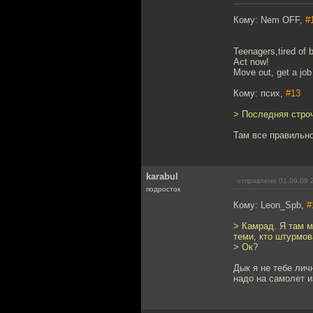
Кому: Nem OFF,
#
Teenagers,tired of 
Act now!
Move out, get a job 
Кому: псих,
#13
> Последняя строч
Там все правильно
karabul
отправлено 01.09.09 
подросток
Кому: Leon_Spb,
#
> Камрад. Я там м
теми, кто штурмов
> Ок?
Дык я не тебе лич
надо на самолет и