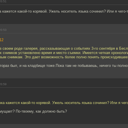
20:51
 кажется какой-то корявой. Ужель носитель языка сочинил? Или я чего-
20:53
12
в своем роде галерея, рассказывающая о событиях 3-го сентября в Бесл
ех снимков установлено время и место съемки. Имеется четкая хронологи
овым снимкам. Это дает возможность более полно понять происходившее
гораз был, и на кладбище тоже.Пока там не побываешь, ничего ты полно
20:59
ка кажется какой-то корявой. Ужель носитель языка сочинил? Или я чег
смущает? По-твоему, как должно быть?