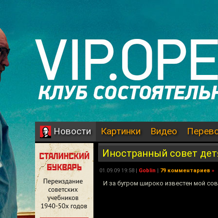
Картинки
Видео
Перев
Новости
Иностранный совет де
01.09.09 19:58 |
Goblin
|
79 комментариев
»
И за бугром широко известен мой сов