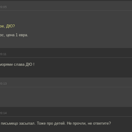
20:05
кое, ДЮ?
ос, цена 1 евра.
20:11
 морями слава ДЮ !
20:13
20:14
м письмецо засылал. Тоже про детей. Не прочли, не ответите?