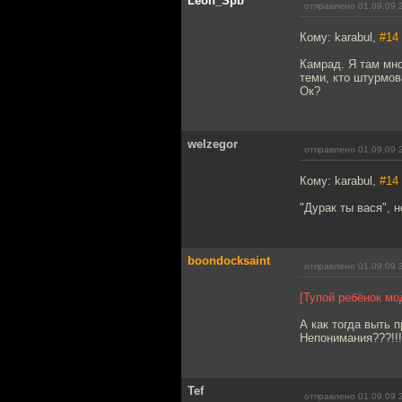
Leon_Spb
отправлено 01.09.09 
Кому: karabul,
#14
Камрад. Я там мно
теми, кто штурмов
Ок?
welzegor
отправлено 01.09.09 
Кому: karabul,
#14
"Дурак ты вася", 
boondocksaint
отправлено 01.09.09 
[Тупой ребёнок мо
А как тогда выть 
Непонимания???!!!
Tef
отправлено 01.09.09 