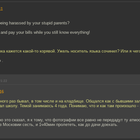
11
being harassed by your stupid parents?
and pay your bills while you still know everything!
ка кажется какой-то корявой. Ужель носитель языка сочинил? Или я чег
 .
21:22
16
ного раз бывал, в том числе и на кладбище. Общался как с бывшими за
ал школу. Темой занимаюсь 4 года. Понимаю, что и как там произошло -
но это сказал, я к тому, что фотографии все равно не передадут ту атмо
з Московии сесть, и 1ч40мин пролететь, как до дачи доехать.