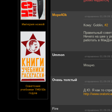
[робко надеется]
Mope4Ok
отправлено 01.09.09 
Империя ножей
Кому: Goblin,
#2
Правильный совет
Нечего на шее у р
работать в МакДон
Ummon
отправлено 01.09.09 
Мощно.
Очень толстый
отправлено 01.09.09 
Советские
учебники 1940-50х
Д.Ю. Я как то спр
годов
http://www.oratoric
Fire
отправлено 01.09.09 