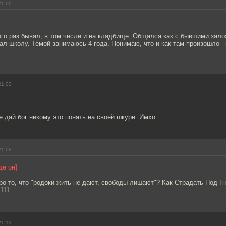
21:00
го раз бывал, в том числе и на кладбище. Общался как с бывшими зало
ал школу. Темой занимаюсь 4 года. Понимаю, что и как там произошло -
21:03
не дай бог никому это понять на своей шкуре. Имхо.
21:08
де он]
про то, что "родоки жить не дают, свободы лишают"? Как Страдать Под Г
111
21:13