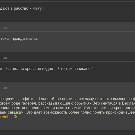
дают в рабство к мак'у.
20:39
токая правда жизни.
20:48
е! На пда ни хрена не видно... Что там написано?
20:48
ощения за оффтоп. Главный, не сочти за рекламу (хотя это именно она)
своем роде галерея, рассказывающая о событиях 3-го сентября в Беслан
 снимков установлено время и место съемки. Имеется четкая хронология 
вым снимкам. Это дает возможность более полно понять происходившее. 
ptember-3/