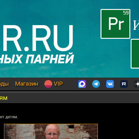
оды
Магазин
VIP
тям
ет детям.