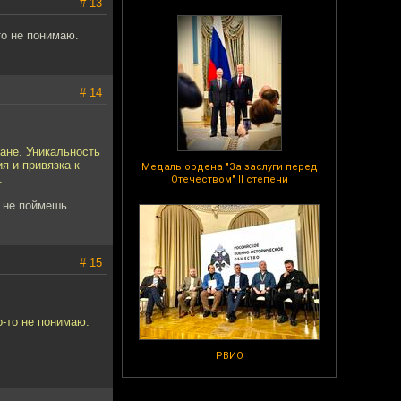
# 13
то не понимаю.
# 14
ане. Уникальность
я и привязка к
Медаль ордена "За заслуги перед
.
Отечеством" II степени
 не поймешь...
# 15
о-то не понимаю.
РВИО