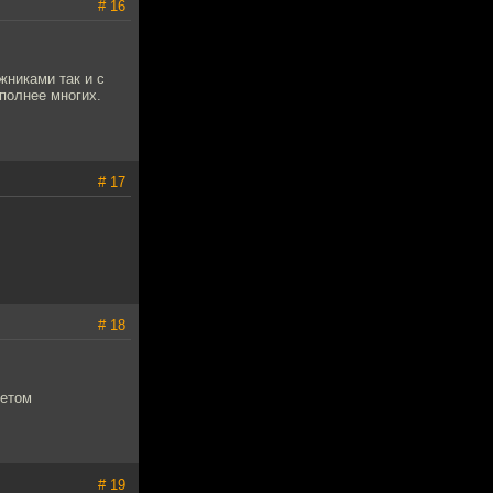
# 16
жниками так и с
 полнее многих.
# 17
# 18
нетом
# 19