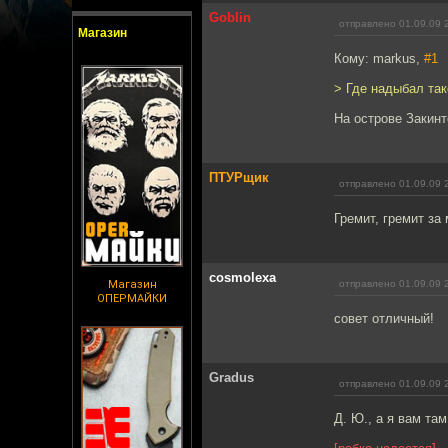
Goblin
отправлено 01.09.09 
Магазин
Кому: markus,
#1
> Где надыбал та
На острове Закинт
ПТУРщик
отправлено 01.09.09 
Гремит, гремит за
cosmolexa
Магазин
отправлено 01.09.09 
ОПЕРМАЙКИ
совет отличный!
Gradus
отправлено 01.09.09 
Д. Ю., а я вам та