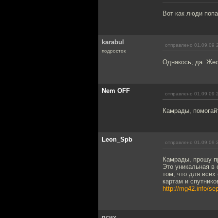
Вот как люди попа
karabul
отправлено 01.09.09 
подросток
Однакось, да. Жес
Nem OFF
отправлено 01.09.09 
Камрады, помогайт
Leon_Spb
отправлено 01.09.09 
Камрады, прошу пр
Это уникальная в 
том, что для всех
картам и спутнико
http://mg42.info/se
псих