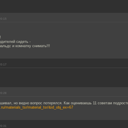
20:15
!
одителей сидеть -
альдс и комнатку снимать!!!
20:17
20:28
ашивал, но видно вопрос потерялся. Как оцениваешь 11 советам подрост
a.ru/materials_tsr/material_tsr/&id_obj_ex=67
20:31