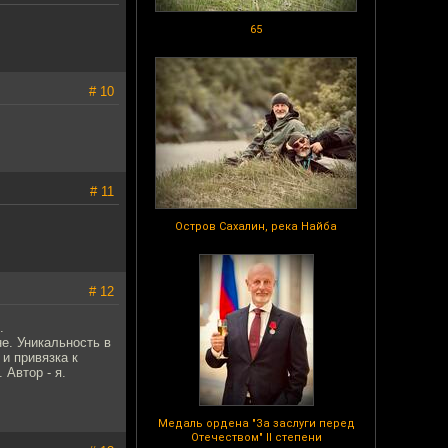
65
# 10
# 11
Остров Сахалин, река Найба
# 12
.
е. Уникальность в
и привязка к
Автор - я.
Медаль ордена "За заслуги перед
Отечеством" II степени