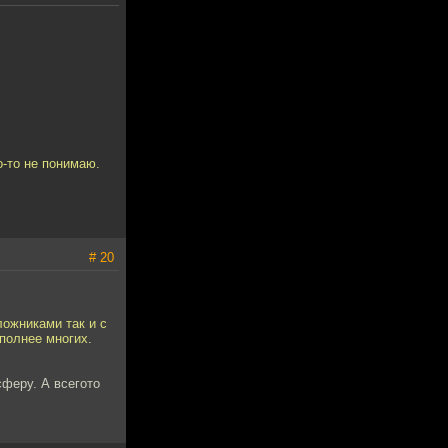
о-то не понимаю.
# 20
ложниками так и с
 полнее многих.
сферу. А всегото