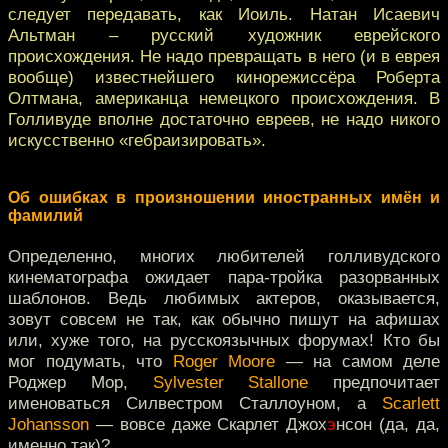
следует передавать, как Иоиль. Натан Исаевич
Альтман – русский художник еврейского
происхождения. Не надо превращать в него (и в еврея
вообще) известнейшего кинорежиссёра Роберта
Олтмана, американца немецкого происхождения. В
Голливуде вполне достаточно евреев, не надо никого
искусственно «гебраизировать».
Об ошибках в произношении иностранных имён и
фамилий
Определенно, многих любителей голливудского
кинематографа ожидает пара-тройка разорванных
шаблонов. Ведь любимых актеров, оказывается,
зовут совсем не так, как обычно пишут на афишах
или, хуже того, на русскоязычных форумах! Кто бы
мог подумать, что
Roger Moore
— на самом деле
Роджер Мор,
Sylvester Stallone
предпочитает
именоваться Силвестром Сталлоуном, а
Scarlett
Johansson
— вовсе даже Скарлет Джох
э
нсон (да, да,
именно так)?