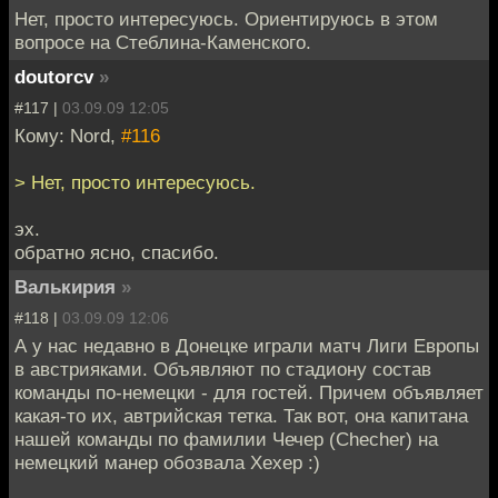
Нет, просто интересуюсь. Ориентируюсь в этом
вопросе на Стеблина-Каменского.
doutorcv
»
#117 |
03.09.09 12:05
Кому: Nord,
#116
> Нет, просто интересуюсь.
эх.
обратно ясно, спасибо.
Валькирия
»
#118 |
03.09.09 12:06
А у нас недавно в Донецке играли матч Лиги Европы
в австрияками. Объявляют по стадиону состав
команды по-немецки - для гостей. Причем объявляет
какая-то их, автрийская тетка. Так вот, она капитана
нашей команды по фамилии Чечер (Checher) на
немецкий манер обозвала Хехер :)