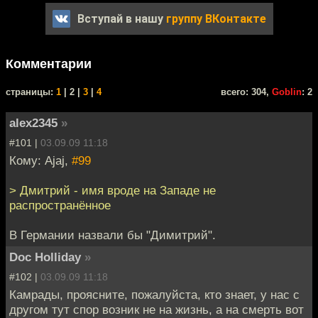
Вступай в нашу
группу ВКонтакте
Комментарии
cтраницы:
1
| 2 |
3
|
4
всего: 304,
Goblin
: 2
alex2345
»
#101 |
03.09.09 11:18
Кому: Ajaj,
#99
> Дмитрий - имя вроде на Западе не
распространённое
В Германии назвали бы "Димитрий".
Doc Holliday
»
#102 |
03.09.09 11:18
Камрады, проясните, пожалуйста, кто знает, у нас с
другом тут спор возник не на жизнь, а на смерть вот