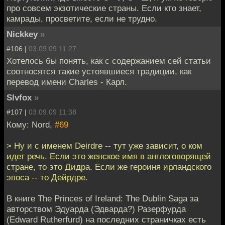
про совсем экзотические страны. Если кто знает,
камрады, просветите, если не трудно.
Nickkey
»
#106 |
03.09.09 11:27
Хотелось бы понять, как с содержанием сей статьи
соотносятся такие устоявшиеся традиции, как
перевод имени Charles - Карл.
Slvfox
»
#107 |
03.09.09 11:38
Кому: Nord,
#69
> Ну и с именем Deirdre -- тут уже зависит, о ком
идет речь. Если это женское имя в англоговорящей
стране, то это Дидра. Если же героиня ирландского
эпоса -- то Дейрдре.
В книге The Princes of Ireland: The Dublin Saga за
авторством Эдуарда (Эдварда?) Разерфурда
(Edward Rutherfurd) на последних страничках есть