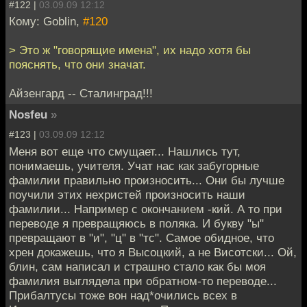
#122 |
03.09.09 12:12
Кому: Goblin,
#120
> Это ж "говорящие имена", их надо хотя бы
пояснять, что они значат.
Айзенгард -- Сталинград!!!
Nosfeu
»
#123 |
03.09.09 12:12
Меня вот еще что смущает... Нашлись тут,
понимаешь, учителя. Учат нас как забугорные
фамилии правильно произносить... Они бы лучше
поучили этих нехристей произносить наши
фамилии... Например с окончанием -кий. А то при
переводе я превращяюсь в поляка. И букву "ы"
превращают в "и", "ц" в "тс". Самое обидное, что
хрен докажешь, что я Высоцкий, а не Висотски... Ой,
блин, сам написал и страшно стало как бы моя
фамилия выглядела при обратном-то переводе...
Прибалтусы тоже вон над*очились всех в