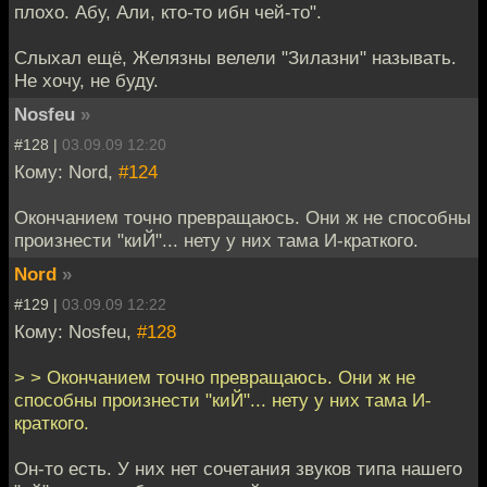
плохо. Абу, Али, кто-то ибн чей-то".
Слыхал ещё, Желязны велели "Зилазни" называть.
Не хочу, не буду.
Nosfeu
»
#128 |
03.09.09 12:20
Кому: Nord,
#124
Окончанием точно превращаюсь. Они ж не способны
произнести "киЙ"... нету у них тама И-краткого.
Nord
»
#129 |
03.09.09 12:22
Кому: Nosfeu,
#128
> > Окончанием точно превращаюсь. Они ж не
способны произнести "киЙ"... нету у них тама И-
краткого.
Он-то есть. У них нет сочетания звуков типа нашего