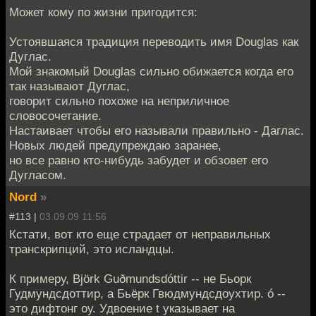
Может кому по жизни пригодится:
Устоявшаяся традиция переводить имя Douglas как
Дуглас.
Мой знакомый Douglas сильно обижается когда его
так называют Дуглас,
говорит сильно похоже на неприличное
словосочетание.
Настаивает чтобы его называли правильно - Даглас.
Новых людей предупреждаю заранее,
но все равно кто-нибудь забудет и обзовет его
Дугласом.
Nord
»
#113 |
03.09.09 11:56
Кстати, вот кто еще страдает от неправильных
транскрипций, это исландцы.
К примеру, Björk Guðmundsdóttir -- не Бьорк
Гудмундсдоттир, а Бьёрк Гвюдмундсдоухтир. ó --
это дифтонг оу. Удвоение t указывает на