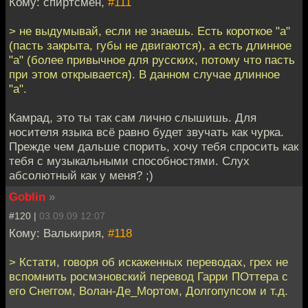
Кому: спиртсмен,
#111
> не выдумывай, если не знаешь. Есть короткое "а"
(пасть закрыта, губы не двигаются), а есть длинное
"а" (более привычное для русских, потому что пасть
при этом открывается). В данном случае длинное
"а".
Камрад, это ты так сам лично слышишь. Для
носителя языка всё равно будет звучать как чурка.
Прежде чем дальше спорить, хочу тебя спросить как
тебя с музыкальными способностями. Слух
абсолютный как у меня? ;)
Goblin
»
#120 |
03.09.09 12:07
Кому: Валькирия,
#118
> Кстати, говоря об искаженных переводах, грех не
вспомнить росмэновский перевод Гарри ПОттера с
его Снеггом, Волан-Де_Мортом, Долгопупсом и т.д.