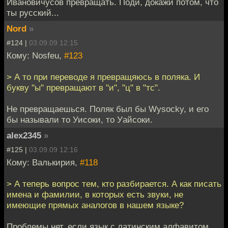
Ивановичусов превращать. Поди, докажи потом, что
ты русский...
Nord
»
#124 |
03.09.09 12:15
Кому: Nosfeu,
#123
> А то при переводе я превращяюсь в поляка. И
букву "ы" превращают в "и", "ц" в "тс".
Не превращаешься. Поляк был бы Wysocky, и его
бы называли то Уисоки, то Уайсоки.
alex2345
»
#125 |
03.09.09 12:16
Кому: Валькирия,
#118
> А теперь вопрос тем, кто разбирается. А как писать
имена и фамилии, в которых есть звуки, не
имеющие прямых аналогов в нашем языке?
Проблемы нет, если язык с латинским алфавитом.