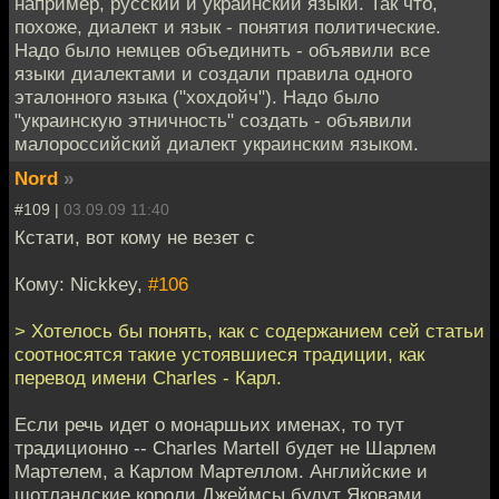
например, русский и украинский языки. Так что,
похоже, диалект и язык - понятия политические.
Надо было немцев объединить - объявили все
языки диалектами и создали правила одного
эталонного языка ("хохдойч"). Надо было
"украинскую этничность" создать - объявили
малороссийский диалект украинским языком.
Nord
»
#109 |
03.09.09 11:40
Кстати, вот кому не везет с
Кому: Nickkey,
#106
> Хотелось бы понять, как с содержанием сей статьи
соотносятся такие устоявшиеся традиции, как
перевод имени Charles - Карл.
Если речь идет о монаршьих именах, то тут
традиционно -- Charles Martell будет не Шарлем
Мартелем, а Карлом Мартеллом. Английские и
шотландские короли Джеймсы будут Яковами,