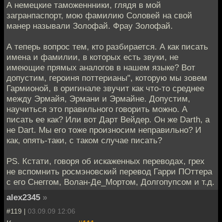
А немецкие таможеннники, глядя в мой
загранпаспорт, мою фамилию Соловей на свой
манер называли Золофай. Фрау Золофай.
А теперь вопрос тем, кто разбирается. А как писать
имена и фамилии, в которых есть звуки, не
имеющие прямых аналогов в нашем языке? Вот
допустим, героиня поттерианы", которую мы зовем
Гармионой, в оригинале звучит как что-то среднее
между Эрмайя, Эрмани и Эрмайне. Допустим,
научиться это правильного говорить можно. А
писать ее как? Или вот Дарт Вейдер. Он же Darth, а
не Dаrt. Мы его тоже произносим неправильно? И
как, опять-таки, с таком случае писать?
PS. Кстати, говоря об искаженных переводах, грех
не вспомнить росмэновский перевод Гарри ПОттера
с его Снеггом, Волан-Де_Мортом, Долгопупсом и т.д.
alex2345
»
#119 |
03.09.09 12:06