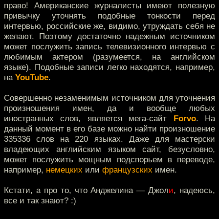
право! Американские журналисты имеют полезную
привычку уточнять подобные тонкости перед
интервью, российские же, видимо, утруждать себя не
желают. Поэтому достаточно надежным источником
может послужить запись телевизионного интервью с
любимым актером (разумеется, на английском
языке). Подобные записи легко находятся, например,
на
YouTube
.
Совершенно незаменимым источником для уточнения
произношения имен, да и вообще любых
иностранных слов, является мега-сайт
Forvo
. На
данный момент в его базе можно найти произношение
335336 слов на 220 языках. Даже для мастерски
владеющих английским языком сайт, безусловно,
может послужить мощным подспорьем в переводе,
например,
немецких
или
французских
имен.
Кстати, а про то, что Анджелина — Джол
и
, надеюсь,
все и так знают? :)