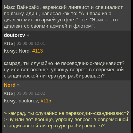
Макс Вайнрайх, еврейский лингвист и специалист
по языку идиш, написал как-то: "А шпрах из а
диалект мит ан армей ун флёт", т.е. "Язык -- это
диалект со своими армией и флотом".
doutorcv
»
#115 |
03.09.09 12:01
Кому: Nord,
#113
камрад, ты случайно не переводчик-скандинавист?
ну или вот вообще, упрощу вопрос: в современной
скандинавской литературе разбираешься?
Nord
»
#116 |
03.09.09 12:02
Кому: doutorcv,
#115
> камрад, ты случайно не переводчик-скандинавист?
> ну или вот вообще, упрощу вопрос: в современной
скандинавской литературе разбираешься?