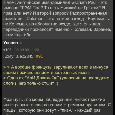
в чем: Английская имя-фамилия Graham Paul - это
именно ГРЭМ Пол? То есть Никакой не Грэхэм? Я
прав или нет? И второй вопрос? Распространенная
фамилия - Coleman - это на мой взгляд - Коулман, а
не Колеман, но абсолютно везде, где я слышал,
переводчики произносят именно - Колеман. Заранее,
всем спасибо.
Усевич
»
#103 |
03.09.09 11:20
Кому: alex2345,
#91
> > А вообще французы заруливают всех в минуса
своим произношением иностранных имён.
> Одно их "АлИ ДавидсОн" (ударение на последние
слоги) чего только стОит :)
Французы, по моим наблюдениям, читают многие
иностранные слова по своим стрёмным правилам. С
пиццы, которую они зовут - "пизА" - каждый раз