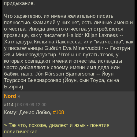
придыхание.
Что характерно, их имена желательно писать
полностью. Фамилий у них нет, есть личные имена и
отчества. Иногда вместо отчества употребляется
прозвище, как у писателя Halldór Kiljan Laxness --
Хатльдоура Кильяна Лакснесса, или "матчества", как
у писательницы Guðrún Eva Mínervudóttir -- Гвютрун
Эвы Минервудоухтир. Чтобы не путать тезок, у
которых совпадают имена и отчества, исландцы
часто добавляют к своему имени имя деда или
бабки, напр. Jón Þórsson Bjarnarsonar -- Йоун
Тоурссон Бьярнарсонар (Йоун, сын Тоура, сына
Бьярни).
Nord
»
#114 |
03.09.09 12:00
Кому: Денис Лобко,
#108
> Так что, похоже, диалект и язык - понятия
политические.