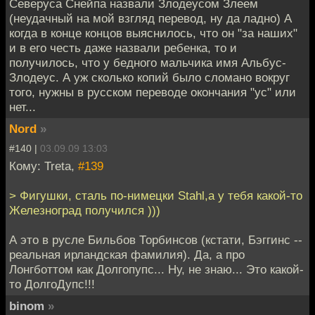
Северуса Снейпа назвали Злодеусом Злеем
(неудачный на мой взгляд перевод, ну да ладно) А
когда в конце концов выяснилось, что он "за наших"
и в его честь даже назвали ребенка, то и
получилось, что у бедного мальчика имя Альбус-
Злодеус. А уж сколько копий было сломано вокруг
того, нужны в русском переводе окончания "ус" или
нет...
Nord
»
#140 |
03.09.09 13:03
Кому: Treta,
#139
> Фигушки, сталь по-нимецки Stahl,а у тебя какой-то
Железноград получился )))
А это в русле Бильбов Торбинсов (кстати, Бэггинс --
реальная ирландская фамилия). Да, а про
Лонгботтом как Долгопупс... Ну, не знаю... Это какой-
то ДолгоДупс!!!
binom
»