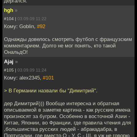
дёргался.
hgh
»
#104 |
03.09.09 11:22
Кому: Goblin,
#92
Однажды довелось смотреть футбол с французским
комментарием. Долго не мог понять, кто такой
ОнальдО!
Ajaj
»
#105 |
03.09.09 11:24
Кому: alex2345,
#101
> В Германии назвали бы "Димитрий".
дер Димитрий))) Вообще интересна и обратная
описываемой в заметке картина - как русские имена
произносят за бугром. Особенно в восточной Азии -
Китае, Японии, во Франции, где правила чтения для
,большинства русских людей - абракадабра, в
Португалии, где вместо О - У, С - Ш, я уж не говорю