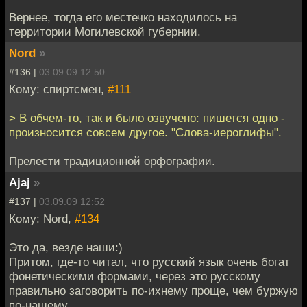
Вернее, тогда его местечко находилось на
территории Могилевской губернии.
Nord
»
#136 |
03.09.09 12:50
Кому: спиртсмен,
#111
> В обчем-то, так и было озвучено: пишется одно -
произносится совсем другое. "Слова-иероглифы".
Прелести традиционной орфографии.
Ajaj
»
#137 |
03.09.09 12:52
Кому: Nord,
#134
Это да, везде наши:)
Притом, где-то читал, что русский язык очень богат
фонетическими формами, через это русскому
правильно заговорить по-ихнему проще, чем буржую
по-нашему.