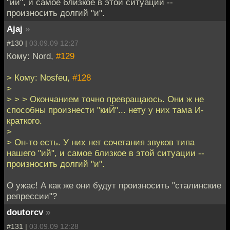
"ий", и самое близкое в этой ситуации --
произносить долгий "и".
Ajaj
»
#130 |
03.09.09 12:27
Кому: Nord,
#129
> Кому: Nosfeu,
#128
>
> > > Окончанием точно превращаюсь. Они ж не
способны произнести "киЙ"... нету у них тама И-
краткого.
>
> Он-то есть. У них нет сочетания звуков типа
нашего "ий", и самое близкое в этой ситуации --
произносить долгий "и".
О ужас! А как же они будут произносить "сталинские
репрессии"?
doutorcv
»
#131 |
03.09.09 12:28