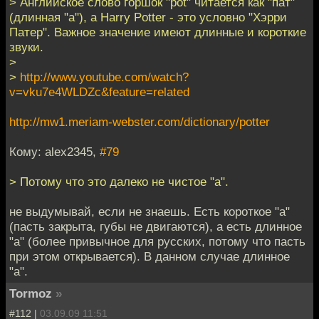
> Английское слово горшок "pot" читается как "пат"
(длинная "а"), а Harry Potter - это условно "Хэрри
Патер". Важное значение имеют длинные и короткие
звуки.
>
>
http://www.youtube.com/watch?
v=vku7e4WLDZc&feature=related
http://mw1.meriam-webster.com/dictionary/potter
Кому: alex2345,
#79
> Потому что это далеко не чистое "а".
не выдумывай, если не знаешь. Есть короткое "а"
(пасть закрыта, губы не двигаются), а есть длинное
"а" (более привычное для русских, потому что пасть
при этом открывается). В данном случае длинное
"а".
Tormoz
»
#112 |
03.09.09 11:51