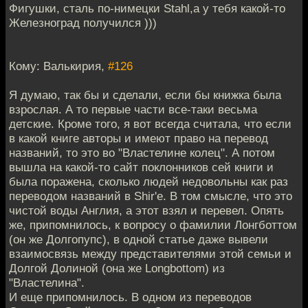
Фигушки, сталь по-нимецки Stahl,а у тебя какой-то
Железноград получился )))
Кому: Валькирия,
#126
Я думаю, так бы и сделали, если бы книжка была
взрослая. А то первые части все-таки весьма
детские. Кроме того, я вот всегда считала, что если
в какой книге авторы и имеют право на перевод
названий, то это во "Властелине колец". А потом
вышла на какой-то сайт поклонников сей книги и
была поражена, сколько людей недовольны как раз
переводом названий в Shir'e. В том смысле, что это
чистой воды Англия, а этот взял и перевел. Опять
же, припомнилось, к вопросу о фамилии Лонгботтом
(он же Долгопупс), в одной статье даже вывели
взаимосвязь между представителями этой семьи и
Долгой Долиной (она же Longbottom) из
"Властелина".
И еще припомнилось. В одном из переводов