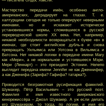
Мастерство передачи имён, особенно англо-
американских, деградирует на глазах. Т. е.
халтурщики сегодня не только оперируют неверными
именами, но и искажают исторически
установившиеся нормы, сложившиеся в русской
перерводческой школе ХХ века. Нет, например,
никакой необходимости возвращаться к букве «в» в
именах, где стоит английское дубль-в и снова
превращать Уильямса или Уотсона в Вильямса и
Ватсона. Нет никакой логики в передаче имени Mary
как «Мери», а не нормальное и устоявшееся Мэри.
Мери (Леннарт) – это президент Эстонии. Нелепо
выглядит передача имени Jennifer не как Дженнифер,
а как Дженифа (Зарифа? Гафифа? татарка?).
Проводится безграмотная русификация фамилий.
Шумахер, Пётр Васильевич – это русский поэт.
Фамилия и имя известного американского
кинорежиссёра – Джоэл Шумакер. А уж если делать
его Шумахером, то тогда, по логике, и имя его