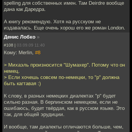
spelling для собственных имен. Там Deirdre вообще
дана как Даредра.
А книгу рекомендую. Хотя на русскуом не
издавалась. Еще очень хорош его же роман London.
Денис Лобко
»
#108 |
03.09.09 11:40
Кому: Merlin,
#8
> Михаэль произносится "Шумахер". Потому что он
немец.
> Если хочешь совсем по-немецки, то "р" должна
быть кагтавая :)
К слову, в разных немецких диалектах "р" будет
сильно разная. В берлинском немецком, если не
ошибаюсь, будет твёрдая, как в русском языке. Это
так, для общей эрудиции.
И вообще, там диалекты отличаются больше, чем,