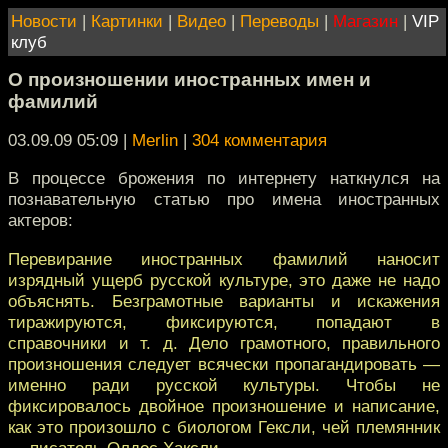
Новости
|
Картинки
|
Видео
|
Переводы
|
Магазин
|
VIP
клуб
О произношении иностранных имен и
фамилий
03.09.09 05:09
|
Merlin
|
304 комментария
В процессе брожения по интернету наткнулся на
познавательную статью про имена иностранных
актеров:
Перевирание иностранных фамилий наносит
изрядный ущерб русской культуре, это даже не надо
объяснять. Безграмотные варианты и искажения
тиражируются, фиксируются, попадают в
справочники и т. д. Дело грамотного, правильного
произношения следует всячески пропагандировать —
именно ради русской культуры. Чтобы не
фиксировалось двойное произношение и написание,
как это произошло с биологом Гексли, чей племянник
— писатель Олдос Хаксли.