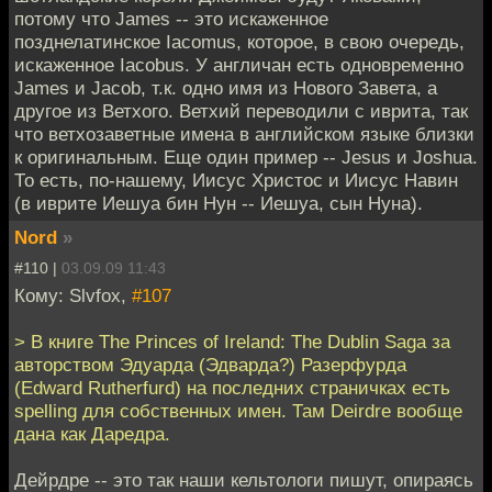
потому что James -- это искаженное
позднелатинское Iacomus, которое, в свою очередь,
искаженное Iacobus. У англичан есть одновременно
James и Jacob, т.к. одно имя из Нового Завета, а
другое из Ветхого. Ветхий переводили с иврита, так
что ветхозаветные имена в английском языке близки
к оригинальным. Еще один пример -- Jesus и Joshua.
То есть, по-нашему, Иисус Христос и Иисус Навин
(в иврите Иешуа бин Нун -- Иешуа, сын Нуна).
Nord
»
#110 |
03.09.09 11:43
Кому: Slvfox,
#107
> В книге The Princes of Ireland: The Dublin Saga за
авторством Эдуарда (Эдварда?) Разерфурда
(Edward Rutherfurd) на последних страничках есть
spelling для собственных имен. Там Deirdre вообще
дана как Даредра.
Дейрдре -- это так наши кельтологи пишут, опираясь