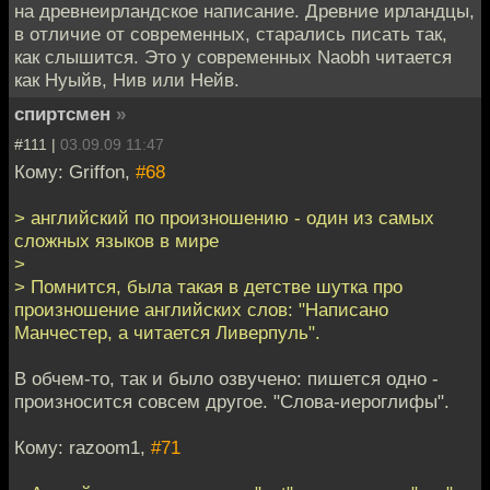
на древнеирландское написание. Древние ирландцы,
в отличие от современных, старались писать так,
как слышится. Это у современных Naobh читается
как Нуыйв, Нив или Нейв.
спиртсмен
»
#111 |
03.09.09 11:47
Кому: Griffon,
#68
> английский по произношению - один из самых
сложных языков в мире
>
> Помнится, была такая в детстве шутка про
произношение английских слов: "Написано
Манчестер, а читается Ливерпуль".
В обчем-то, так и было озвучено: пишется одно -
произносится совсем другое. "Слова-иероглифы".
Кому: razoom1,
#71