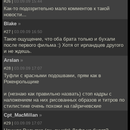
#26 |
03.09.09 15:44
Как-то подозрительно мало комментов к такой
новости...
Blake
»
#27 |
03.09.09 16:50
Такое ощущение, что оба брата только и бухали
после первого фильма :) Хотя от ирландцев другого
и не ждешь.
Arslan
»
#28 |
03.09.09 17:07
Туфли с красными подошвами, прям как в
Рокенрольщике
и (незнаю как правильно назвать) стоп кадры с
наложением на них рисованных образов и титров по
стилистике очень похожи на гайричевские
Cpt_MacMillan
»
#29 |
03.09.09 17:07