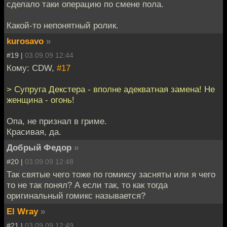
сделало таки операцию по смене пола.
Какой-то непонятный ролик.
kurosavo
»
#19 |
03.09.09 12:44
Кому: CDW,
#17
> Супруга Декстера - вполне адекватная замена! Не
женщина - огонь!
Опа, не признал в гриме.
Красивая, да.
Добрый Федор
»
#20 |
03.09.09 12:48
Так святые чего тоже по гомиксу засняты или я чего
то не так понял? А если так, то как тогда
оригинальный гомикс называется?
El Wray
»
#21 |
03.09.09 12:49