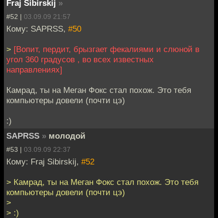
Fraj Sibirskij
»
#52 |
03.09.09 21:57
Кому: SAPRSS,
#50
>
[Вопит, пердит, брызгает фекалиями и слюной в
угол 360 градусов , во всех известных
направлениях]
Камрад, ты на Меган Фокс стал похож. Это тебя
компьютеры довели (почти цэ)
:)
SAPRSS
»
молодой
#53 |
03.09.09 22:37
Кому: Fraj Sibirskij,
#52
> Камрад, ты на Меган Фокс стал похож. Это тебя
компьютеры довели (почти цэ)
>
> :)