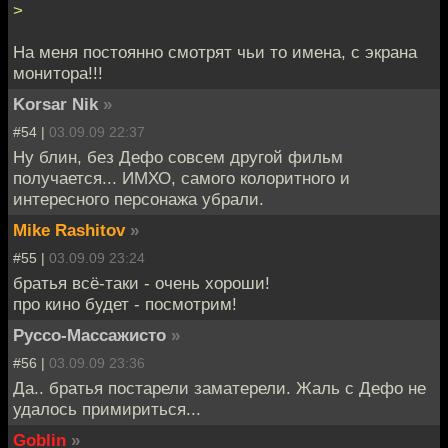
>
На меня постоянно смотрят чьи то имена, с экрана
монитора!!!
Korsar Nik
»
#54 |
03.09.09 22:37
Ну блин, без Дефо совсем другой фильм
получается... ИМХО, самого колоритного и
интересного персонажа убрали.
Mike Rashitov
»
#55 |
03.09.09 23:24
братья всё-таки - очень хороши!
про кино будет - посмотрим!
Руссо-Массажисто
»
#56 |
03.09.09 23:36
Да.. братья постарели заматерели. Жаль с Дефо не
удалось примириться...
Goblin
»