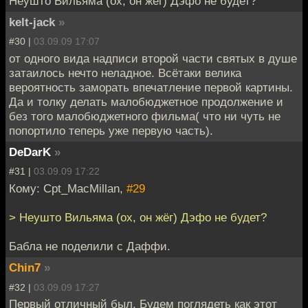
Неушто Вильяма (ох, он жёг) Дэфо не будет?
kelt-jack
»
#30 |
03.09.09 17:07
от одного вида надписи второй части святых в душе
затаилось нечто неладное. Всётаки велика
вероятность заморать впечатление первой картины.
Да и толку делать малобюджетное продолжение и
без того малобюджетного фильма( что ни чуть не
попортило теперь уже первую часть).
DeDarK
»
#31 |
03.09.09 17:22
Кому: Cpt_MacMillan,
#29
> Неушто Вильяма (ох, он жёг) Дэфо не будет?
Бабла не поделили с Даффи.
Chin7
»
#32 |
03.09.09 17:27
Первый отличный был. Будем поглядеть как этот