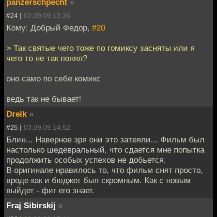
panzerschpecht
»
#24 |
03.09.09 13:36
Кому: Добрый Федор,
#20
> Так святые чего тоже по гомиксу засняты или я
чего то не так понял?
оно само по себе комикс
ведь так не бывает!
Dreik
»
#25 |
03.09.09 14:52
Блин... Наверное зря они это затеяли... Фильм был
настолько шедевральный, что сдается мне попытка
продолжить особых успехов не добьется.
В оригинале нравилось то, что фильм снят просто,
вроде как и бюджет был скромным. Как с новым
выйдет - фиг его знает.
Fraj Sibirskij
»