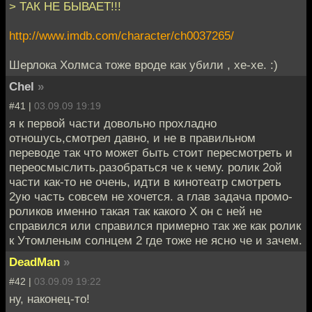
> ТАК НЕ БЫВАЕТ!!!
http://www.imdb.com/character/ch0037265/
Шерлока Холмса тоже вроде как убили , хе-хе. :)
Chel
»
#41 |
03.09.09 19:19
я к первой части довольно прохладно
отношусь,смотрел давно, и не в правильном
переводе так что может быть стоит пересмотреть и
переосмыслить.разобраться че к чему. ролик 2ой
части как-то не очень, идти в кинотеатр смотреть
2ую часть совсем не хочется. а глав задача промо-
роликов именно такая так какого Х он с ней не
справился или справился примерно так же как ролик
к Утомленым солнцем 2 где тоже не ясно че и зачем.
DeadMan
»
#42 |
03.09.09 19:22
ну, наконец-то!