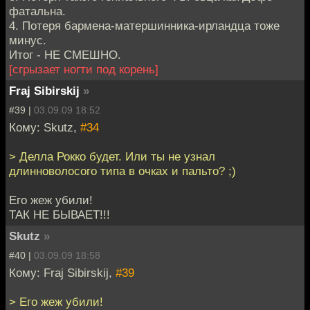
фатальна.
4. Потеря бармена-матершинника-ирландца тоже
минус.
Итог - НЕ СМЕШНО.
[сгрызает ногти под корень]
Fraj Sibirskij
»
#39 |
03.09.09 18:52
Кому: Skutz,
#34
> Делла Рокко будет. Или ты не узнал
длинноволосого типа в очках и пальто? ;)
Его жеж убили!
ТАК НЕ БЫВАЕТ!!!
Skutz
»
#40 |
03.09.09 18:58
Кому: Fraj Sibirskij,
#39
> Его жеж убили!