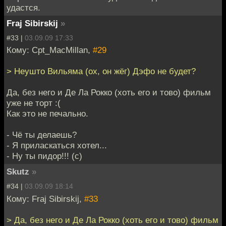
удастся.
Fraj Sibirskij
»
#33 |
03.09.09 17:33
Кому: Cpt_MacMillan,
#29
> Неушто Вильяма (ох, он жёг) Дэфо не будет?
Да, без него и Де Ла Рокко (хоть его и тово) фильм
уже не торт :(
Как это не печально.
- Чё ты делаешь?
- Я приласкаться хотел...
- Ну ты пидор!!! (с)
Skutz
»
#34 |
03.09.09 18:14
Кому: Fraj Sibirskij,
#33
> Да, без него и Де Ла Рокко (хоть его и тово) фильм