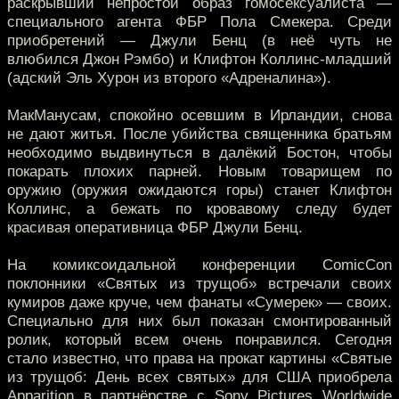
раскрывший непростой образ гомосексуалиста —
специального агента ФБР Пола Смекера. Среди
приобретений — Джули Бенц (в неё чуть не
влюбился Джон Рэмбо) и Клифтон Коллинс-младший
(адский Эль Хурон из второго «Адреналина»).
МакМанусам, спокойно осевшим в Ирландии, снова
не дают житья. После убийства священника братьям
необходимо выдвинуться в далёкий Бостон, чтобы
покарать плохих парней. Новым товарищем по
оружию (оружия ожидаются горы) станет Клифтон
Коллинс, а бежать по кровавому следу будет
красивая оперативница ФБР Джули Бенц.
На комиксоидальной конференции ComicCon
поклонники «Святых из трущоб» встречали своих
кумиров даже круче, чем фанаты «Сумерек» — своих.
Специально для них был показан смонтированный
ролик, который всем очень понравился. Сегодня
стало известно, что права на прокат картины «Святые
из трущоб: День всех святых» для США приобрела
Apparition в партнёрстве с Sony Pictures Worldwide