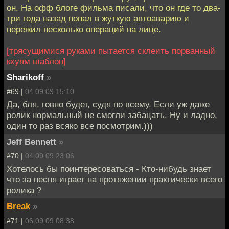
он. На офф блоге фильма писали, что он где то два-
три года назад попал в жуткую автоаварию и
пережил несколько операций на лице.
[трясущимися руками пытается склеить порванный
кхуям шаблон]
Sharikoff
»
#69 |
04.09.09 15:10
Да, бля, говно будет, судя по всему. Если уж даже
ролик нормальный не смогли забацать. Ну и ладно,
один то раз всяко все посмотрим.)))
Jeff Bennett
»
#70 |
04.09.09 23:06
Хотелось бы поинтересоваться - Кто-нибудь знает
что за песня играет на протяжении практически всего
ролика ?
Break
»
#71 |
06.09.09 08:38