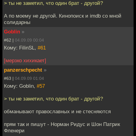
> ты не заметил, что один брат - другой?
А по моему не другой. Кинопоиск и imdb со мной
солидарны
Goblin
»
#62 |
04.09.09 00:04
Кому: FilinSL,
#61
[мерзко хихикает]
panzerschpecht
»
#63 |
04.09.09 01:04
Кому: Goblin,
#57
> ты не заметил, что один брат - другой?
обманывают православных и не стесняются
прям так и пишут - Норман Ридус и Шон Патрик
Фленери