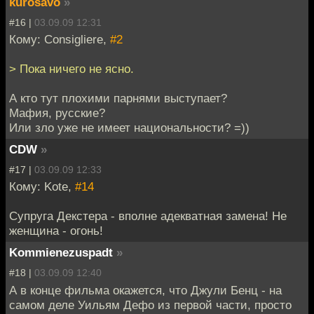
kurosavo
»
#16 |
03.09.09 12:31
Кому: Consigliere,
#2
> Пока ничего не ясно.
А кто тут плохими парнями выступает?
Мафия, русские?
Или зло уже не имеет национальности? =))
CDW
»
#17 |
03.09.09 12:33
Кому: Kote,
#14
Супруга Декстера - вполне адекватная замена! Не
женщина - огонь!
Kommienezuspadt
»
#18 |
03.09.09 12:40
А в конце фильма окажется, что Джули Бенц - на
самом деле Уильям Дефо из первой части, просто