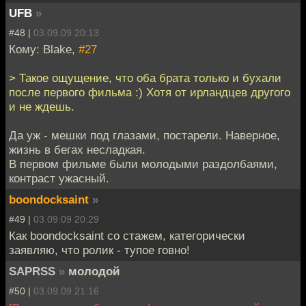
UFB
»
#48 |
03.09.09 20:13
Кому: Blake,
#27
> Такое ощущение, что оба брата только и бухали
после первого фильма :) Хотя от ирландцев другого
и не ждешь.
Да уж - мешки под глазами, постарели. Наверное,
жизнь в бегах несладкая.
В первом фильме были молодыми раздолбаями,
контраст ужасный.
boondocksaint
»
#49 |
03.09.09 20:29
Как boondocksaint со стажем, категорически
заявляю, что ролик - тупое говно!
SAPRSS
»
молодой
#50 |
03.09.09 21:16