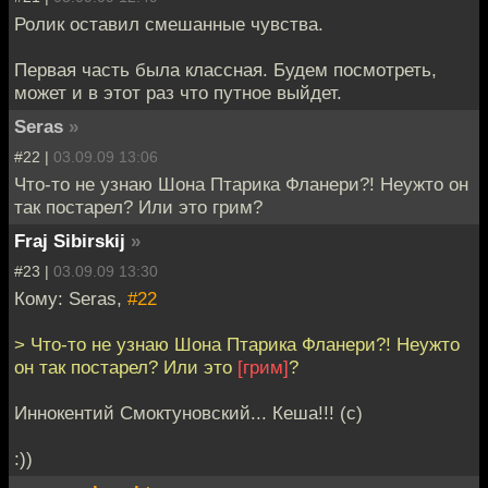
Ролик оставил смешанные чувства.
Первая часть была классная. Будем посмотреть,
может и в этот раз что путное выйдет.
Seras
»
#22 |
03.09.09 13:06
Что-то не узнаю Шона Птарика Фланери?! Неужто он
так постарел? Или это грим?
Fraj Sibirskij
»
#23 |
03.09.09 13:30
Кому: Seras,
#22
> Что-то не узнаю Шона Птарика Фланери?! Неужто
он так постарел? Или это
[грим]
?
Иннокентий Смоктуновский... Кеша!!! (с)
:))