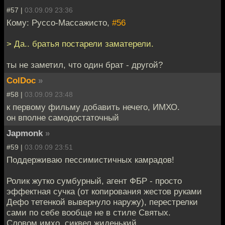
#57 |
03.09.09 23:36
Кому: Руссо-Массажисто,
#56
> Да.. братья постарели заматерели.
ты не заметил, что один брат - другой?
ColDoc
»
#58 |
03.09.09 23:48
к первому фильму добавить нечего, ИМХО.
он вполне самодостаточный
Japmonk
»
#59 |
03.09.09 23:51
Поддерживаю пессимистичных камрадов!
Ролик жутко сумбурный, агент ФБР - просто
эффектная сучка (от копирования жестов руками
Дефо тетенкой вывернуло наружу), перестрелки
сами по себе вообще не в стиле Святых.
Словом,имхо, сиквел жиденький.