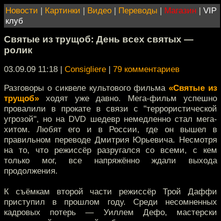
Новости
|
Картинки
|
Видео
|
Переводы
|
Магазин
|
VIP
клуб
Святые из трущоб: День всех святых —
ролик
03.09.09 11:18
|
Consigliere
|
79 комментариев
Разговоры о сиквеле культового фильма
«Святые из
трущоб»
ходят уже давно. Мега-фильм успешно
провалили в прокате в связи с "террористической
угрозой", но на DVD шедевр немедленно стал мега-
хитом. Любят его и в России, где он вышел в
правильном переводе Дмитрия Юрьевича. Несмотря
на то, что режиссёр разругался со всеми, с кем
только мог, все напряжённо ждали выхода
продолжения.
К съёмкам второй части режиссёр Трой Даффи
приступил в прошлом году. Среди несомненных
кадровых потерь — Уиллем Дефо, мастерски