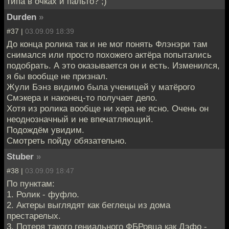
типа в очках и пальто? ;)
Durden
»
#37 |
03.09.09 18:39
До конца ролика так и не мог понять Флэнэри там
снимался или просто похожего актёра попытались
подобрать. А это оказывается он и есть. Изменился,
я бы вообще не признал.
Жули Бэнз видимо была ученицей у матёрого
Смэкера и наконец-то получает дело.
Хотя из ролика вообще ни хера не ясно. Очень он
неоднозначный и не впечатляющий.
Подождём увидим.
Смотреть пойду обязательно.
Stuber
»
#38 |
03.09.09 18:47
По пунктам:
1. Ролик - фуфло.
2. Актеры выглядят как беглецы из дома
престарелых.
3. Потеря такого гениального ФБРовца как Дэфо -