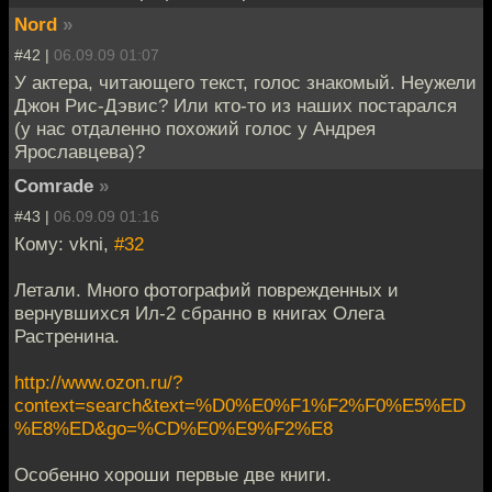
Nord
»
#42 |
06.09.09 01:07
У актера, читающего текст, голос знакомый. Неужели
Джон Рис-Дэвис? Или кто-то из наших постарался
(у нас отдаленно похожий голос у Андрея
Ярославцева)?
Comrade
»
#43 |
06.09.09 01:16
Кому: vkni,
#32
Летали. Много фотографий поврежденных и
вернувшихся Ил-2 сбранно в книгах Олега
Растренина.
http://www.ozon.ru/?
context=search&text=%D0%E0%F1%F2%F0%E5%ED
%E8%ED&go=%CD%E0%E9%F2%E8
Особенно хороши первые две книги.