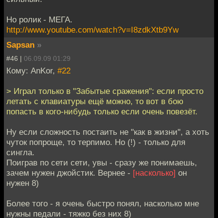
Но ролик - МЕГА.
http://www.youtube.com/watch?v=I8zdkXtb9Yw
Sapsan
»
#46 |
06.09.09 01:29
Кому: AnKor,
#22
> Играл только в "Забытые сражения": если просто
летать с клавиатуры ещё можно, то вот в бою
попасть в кого-нибудь только если очень повезёт.
Ну если сложность постаить не "как в жизни", а хоть
чуток попроще, то терпимо. Но (!) - только для
сингла.
Поиграв по сети сети, увы - сразу же понимаешь,
зачем нужен джойстик. Вернее -
[насколько]
он
нужен 8)
Более того - я очень быстро понял, насколько мне
нужны педали - тяжко без них 8)