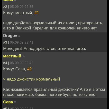
#2 |
05.09.09 22:35
Кому: местный,
#1
надо джойстик нормальный из столиц притаранить,
а то в Великой Карелии для концолей ничего нет
Dragov
»
#3 |
05.09.09 22:41
Молодцы! Аплодирую стоя, отличная игра.
местный
»
#4 |
05.09.09 22:42
Кому: Сева,
#2
> надо джойстик нормальный
Как называется правильный джойстик? А то я в этом
плохо понимаю, боюсь чего нибудь не то куплю.
Сева
»
#5 |
05.09.09 22:43