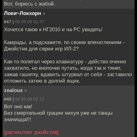
Вот, борюсь с жабой.
Локи~Локхорн
»
#47 |
06.09.09 01:37
Хочется такое к НГ2010 и на PC увидеть!
Камрады, а подскажите, по своим впечатлениям -
Джойстик для серии игр ИЛ-2?
Как-то полетал через клавиатуру - действо оченно
захватило, но кнопочки путать, когда так и тянет,
зажав гашетку, вдавить штурвал от себя - заставило
отложить затею в долгий ящик.
zealous
»
#48 |
06.09.09 02:13
Вот оно как!
Без смертельной грации нихуя уже не танцы
значицца!!!
[расчехляет джойстик]