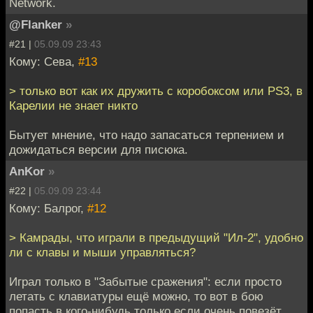
Network.
@Flanker
»
#21 |
05.09.09 23:43
Кому: Сева,
#13
> только вот как их дружить с коробоксом или PS3, в
Карелии не знает никто
Бытует мнение, что надо запасаться терпением и
дожидаться версии для писюка.
AnKor
»
#22 |
05.09.09 23:44
Кому: Балрог,
#12
> Камрады, что играли в предыдущий "Ил-2", удобно
ли с клавы и мыши управляться?
Играл только в "Забытые сражения": если просто
летать с клавиатуры ещё можно, то вот в бою
попасть в кого-нибудь только если очень повезёт.