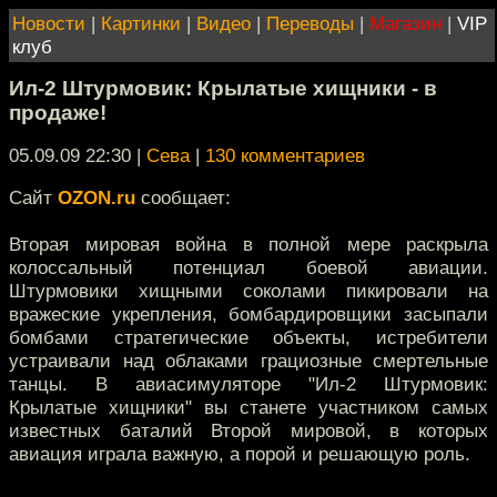
Новости
|
Картинки
|
Видео
|
Переводы
|
Магазин
|
VIP
клуб
Ил-2 Штурмовик: Крылатые хищники - в
продаже!
05.09.09 22:30
|
Сева
|
130 комментариев
Сайт
OZON.ru
сообщает:
Вторая мировая война в полной мере раскрыла
колоссальный потенциал боевой авиации.
Штурмовики хищными соколами пикировали на
вражеские укрепления, бомбардировщики засыпали
бомбами стратегические объекты, истребители
устраивали над облаками грациозные смертельные
танцы. В авиасимуляторе "Ил-2 Штурмовик:
Крылатые хищники" вы станете участником самых
известных баталий Второй мировой, в которых
авиация играла важную, а порой и решающую роль.