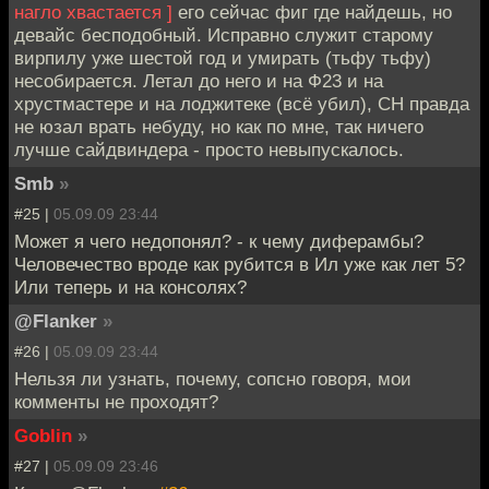
нагло хвастается ]
его сейчас фиг где найдешь, но
девайс бесподобный. Исправно служит старому
вирпилу уже шестой год и умирать (тьфу тьфу)
несобирается. Летал до него и на Ф23 и на
хрустмастере и на лоджитеке (всё убил), CH правда
не юзал врать небуду, но как по мне, так ничего
лучше сайдвиндера - просто невыпускалось.
Smb
»
#25 |
05.09.09 23:44
Может я чего недопонял? - к чему диферамбы?
Человечество вроде как рубится в Ил уже как лет 5?
Или теперь и на консолях?
@Flanker
»
#26 |
05.09.09 23:44
Нельзя ли узнать, почему, сопсно говоря, мои
комменты не проходят?
Goblin
»
#27 |
05.09.09 23:46