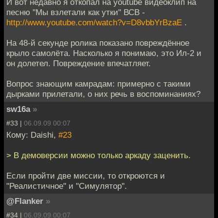
И вот недавно я откопал на youtube видеоклип на
песню "Мы взлетали как утки" ВСВ -
http://www.youtube.com/watch?v=D8vbbYrBzaE
.
На 48-й секунде ролика показано повреждённое
крыло самолёта. Насколько я понимаю, это Ил-2 и
он долетел. Повреждение впечатляет.
Вопрос знающим камрадам: примерно с такими
дырками прилетали, о них речь в воспоминаниях?
sw16a
»
#33 |
06.09.09 00:07
Кому: Daishi,
#23
> В демоверсии можно только аркаду заценить.
Если пройти две миссии, то откроются и
"Реалистичное" и "Симулятор".
@Flanker
»
#34 |
06.09.09 00:07