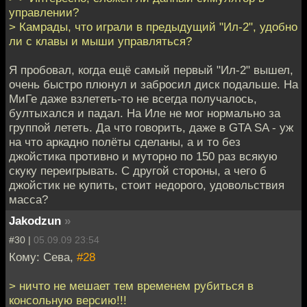
управлении?
> Камрады, что играли в предыдущий "Ил-2", удобно
ли с клавы и мыши управляться?
Я пробовал, когда ещё самый первый "Ил-2" вышел,
очень быстро плюнул и забросил диск подальше. На
МиГе даже взлететь-то не всегда получалось,
бултыхался и падал. На Иле не мог нормально за
группой лететь. Да что говорить, даже в GTA SA - уж
на что аркадно полёты сделаны, а и то без
джойстика противно и муторно по 150 раз всякую
скуку переигрывать. С другой стороны, а чего б
джойстик не купить, стоит недорого, удовольствия
масса?
Jakodzun
»
#30 |
05.09.09 23:54
Кому: Сева,
#28
> ничто не мешает тем временем рубиться в
консольную версию!!!