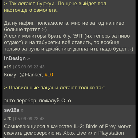
> Так летают буржуи. По цене выйдет пол
настоящего самолета.
Да ну нафиг, полсамолёта, многие за год на пиво
больше тратят :-)
А если мониторы брать б.у. ЭЛТ (их теперь за пиво
отдают) и на табуретки всё ставить, то вообще
только за руль и джойстики доплатить надо будет :-)
inDesign
»
#19 |
05.09.09 23:43
Кому: @Flanker,
#10
> Правильные пацаны летают только так:
энто перебор, пожалуй О_о
sw16a
»
#20 |
05.09.09 23:43
Сомневающиеся в качестве IL-2: Birds of Prey могут
скачать демоверсию из Xbox Live или Playstation