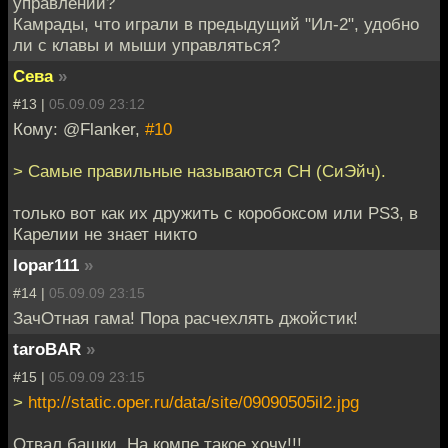
управлении?
Камрады, что играли в предыдущий "Ил-2", удобно
ли с клавы и мыши управляться?
Сева
»
#13 |
05.09.09 23:12
Кому: @Flanker,
#10
> Самые правильные называются CH (СиЭйч).
только вот как их дружить с коробоксом или PS3, в
Карелии не знает никто
lopar111
»
#14 |
05.09.09 23:15
ЗачОтная гама! Пора расчехлять джойстик!
taroBAR
»
#15 |
05.09.09 23:15
>
http://static.oper.ru/data/site/09090505il2.jpg
Отвал башки. На компе такое хочу!!!