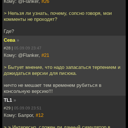
Кому: @Flanker,
#26
> Нельзя ли узнать, почему, сопсно говоря, мои
комменты не проходят?
Где?
Сева
»
#28 |
05.09.09 23:47
Кому: @Flanker,
#21
> Бытует мнение, что надо запасаться терпением и
дожидаться версии для писюка.
ничто не мешает тем временем рубиться в
консольную версию!!!
TL1
»
#29 |
05.09.09 23:51
Кому: Балрог,
#12
> > Интересно, сложен ли данный симулятор в