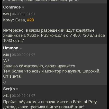
Comrade
»
#39 |
06.09.09 01:01
Кому: Сева,
#28
Интересно, в каком разрешении идут крылатые
хищники на Х360 и PS3 консоли с ? 480, 720 или все
1080 есть?
Ummon
»
#40 |
06.09.09 01:07
Ух!
Заценю обязательно, серия нравится.
Тем более что новый монитор прикупил, широкий.
От винта!
:)
Serjth
»
#41 |
06.09.09 01:07
Пройдя обучалку и первую миссию Birds of Prey,
докладываю: графика в игре полный атас!