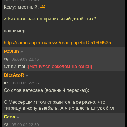
Кому: местный,
#4
> Как называется правильный джойстик?
например:
http://games.oper.ru/news/read.php?t=1051604535
Pavlun
»
#6 |
05.09.09 22:45
От винта!!!
[метнулся соколом на ознон]
DictAtoR
»
#7 |
05.09.09 22:56
Со слов ветерана (вольный пересказ):
С Мессершмиттом справится, все равно, что
тигрицу в жопу выебать. А я их шесть штук сбил!
Сева
»
#8 |
05.09.09 22:59