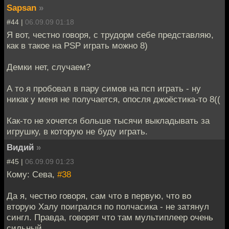
Sapsan
»
#44 |
06.09.09 01:18
Я вот, честно говоря, с трудорм себе представляю,
как в такое на PSP играть можно 8)
Демки нет, случаем?
А то я пробовал в пару симов на псп играть - ну
никак у меня не получается, опосля джоёстика-то 8((
Как-то не хочется больше тысячи выкладывать за
игрушку, в которую не буду играть.
Видий
»
#45 |
06.09.09 01:23
Кому: Сева,
#38
Да я, честно говоря, сам что в первую, что во
вторую Халу поигрался по полчасика - не затянул
сингл. Правда, говорят что там мультиплеер очень
сильный.