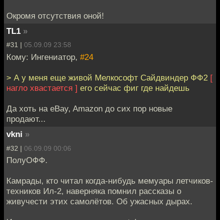
Окромя отсутствия оной!
TL1
»
#31 |
05.09.09 23:58
Кому: Ингениатор,
#24
> А у меня еще живой Мелкософт Сайдвиндер ФФ2
[
нагло хвастается ]
его сейчас фиг где найдешь
Да хоть на eBay, Amazon до сих пор новые
продают...
vkni
»
#32 |
06.09.09 00:06
ПолуОФФ.
Камрады, кто читал когда-нибудь мемуары летчиков-
техников Ил-2, наверняка помнил рассказы о
живучести этих самолётов. Об ужасных дырах.