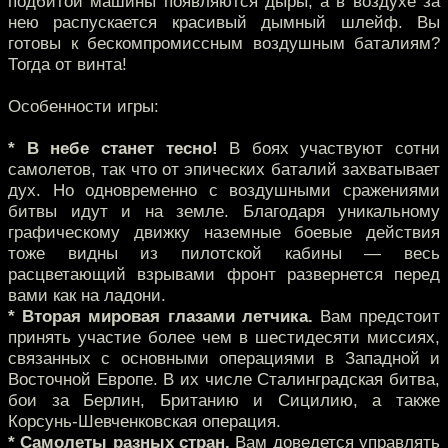
подбитой машины появляются дыры, а в воздухе за
нею распускается красивый дымный шлейф. Вы
готовы к бескомпромиссным воздушным баталиям?
Тогда от винта!
Особенности игры:
* В небе станет тесно!
В боях участвуют сотни
самолетов, так что от эпических баталий захватывает
дух. Но одновременно с воздушными сражениями
битвы идут и на земле. Благодаря уникальному
графическому движку наземные боевые действия
тоже видны из пилотской кабины — весь
расцветающий взрывами фронт развернется перед
вами как на ладони.
* Вторая мировая глазами летчика.
Вам предстоит
принять участие более чем в шестидесяти миссиях,
связанных с основными операциями в Западной и
Восточной Европе. В их числе Сталинградская битва,
бои за Берлин, Британию и Сицилию, а также
Корсунь-Шевченковская операция.
* Самолеты разных стран.
Вам доведется управлять