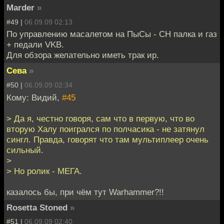
Marder
»
#49 |
06.09.09 02:13
По управлению масалетом на ПыСы - CH палка и газ
+ педали VKB.
Для обзора желательно иметь трак ир.
Сева
»
#50 |
06.09.09 02:34
Кому: Видий,
#45
> Да я, честно говоря, сам что в первую, что во
вторую Халу поигрался по полчасика - не затянул
сингл. Правда, говорят что там мультиплеер очень
сильный.
>
> Но ролик - МЕГА.
казалось бы, при чём тут Warhammer?!!
Rosetta Stoned
»
#51 |
06.09.09 02:40