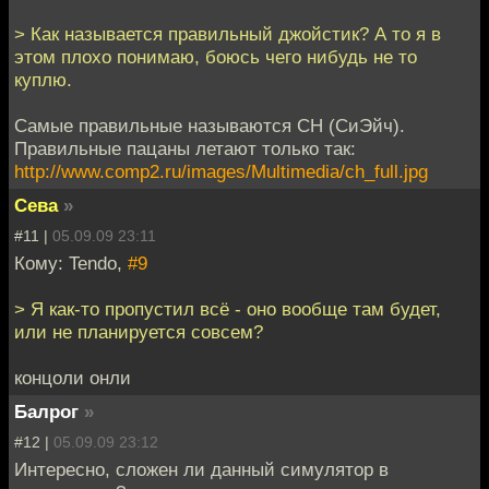
> Как называется правильный джойстик? А то я в
этом плохо понимаю, боюсь чего нибудь не то
куплю.
Самые правильные называются CH (СиЭйч).
Правильные пацаны летают только так:
http://www.comp2.ru/images/Multimedia/ch_full.jpg
Сева
»
#11 |
05.09.09 23:11
Кому: Tendo,
#9
> Я как-то пропустил всё - оно вообще там будет,
или не планируется совсем?
концоли онли
Балрог
»
#12 |
05.09.09 23:12
Интересно, сложен ли данный симулятор в