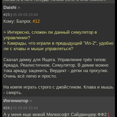
Daishi
»
#23 |
05.09.09 23:44
Кому: Балрог,
#12
> Интересно, сложен ли данный симулятор в
управлении?
> Камрады, что играли в предыдущий "Ил-2", удобно
ли с клавы и мыши управляться?
Скачал демку для Ящега. Управление трёх типов:
Аркада, Реалистичное, Симулятор. В демке можно
тока аркаду заценить. Вердикт - детки на прогулке.
Очень всё легко и просто.
На компе играть строго с джойстиком. Клава и мышь
- смерть.
Ингениатор
»
#24 |
05.09.09 23:44
А у меня еще живой Мелкософт Сайдвиндер ФФ2
[