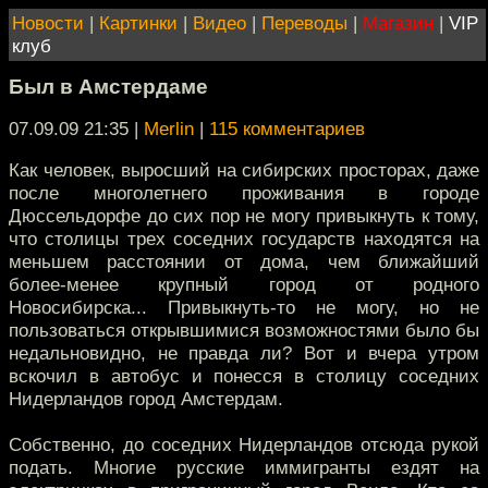
Новости
|
Картинки
|
Видео
|
Переводы
|
Магазин
|
VIP
клуб
Был в Амстердаме
07.09.09 21:35
|
Merlin
|
115 комментариев
Как человек, выросший на сибирских просторах, даже
после многолетнего проживания в городе
Дюссельдорфе до сих пор не могу привыкнуть к тому,
что столицы трех соседних государств находятся на
меньшем расстоянии от дома, чем ближайший
более-менее крупный город от родного
Новосибирска... Привыкнуть-то не могу, но не
пользоваться открывшимися возможностями было бы
недальновидно, не правда ли? Вот и вчера утром
вскочил в автобус и понесся в столицу соседних
Нидерландов город Амстердам.
Собственно, до соседних Нидерландов отсюда рукой
подать. Многие русские иммигранты ездят на