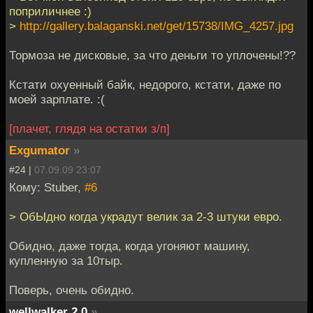
поприличнее :)
>
http://gallery.balaganski.net/get/15738/IMG_4257.jpg
Тормоза не дисковые, за что деньги то уплочены!??
Кстати охуенный байк, недорого, кстати, даже по
моей зарплате. :(
[плачет, глядя на остатки з/п]
Exgumator
»
#24 |
07.09.09 23:07
Кому: Stuber,
#6
> ОбЫдно когда украдут велик за 2-3 штуки евро.
Обидно, даже тогда, когда угоняют машину,
купленную за 10тыр.
Поверь, очень обидно.
wellwalker 2.0
»