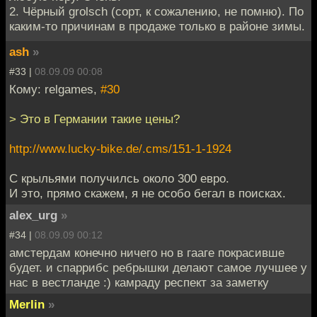
2. Чёрный grolsch (сорт, к сожалению, не помню). По
каким-то причинам в продаже только в районе зимы.
ash
»
#33 |
08.09.09 00:08
Кому: relgames,
#30
> Это в Германии такие цены?
http://www.lucky-bike.de/.cms/151-1-1924
С крыльями получилсь около 300 евро.
И это, прямо скажем, я не особо бегал в поисках.
alex_urg
»
#34 |
08.09.09 00:12
амстердам конечно ничего но в гааге покрасивше
будет. и спаррибс ребрышки делают самое лучшее у
нас в вестланде :) камраду респект за заметку
Merlin
»