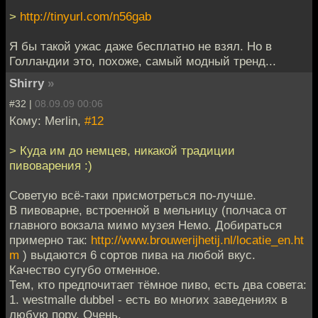
>
http://tinyurl.com/n56gab
Я бы такой ужас даже бесплатно не взял. Но в
Голландии это, похоже, самый модный тренд...
Shirry
»
#32 |
08.09.09 00:06
Кому: Merlin,
#12
> Куда им до немцев, никакой традиции
пивоварения :)
Советую всё-таки присмотреться по-лучше.
В пивоварне, встроенной в мельницу (полчаса от
главного вокзала мимо музея Немо. Добираться
примерно так:
http://www.brouwerijhetij.nl/locatie_en.ht
m
) выдаются 6 сортов пива на любой вкус.
Качество сугубо отменное.
Тем, кто предпочитает тёмное пиво, есть два совета:
1. westmalle dubbel - есть во многих заведениях в
любую пору. Очень.