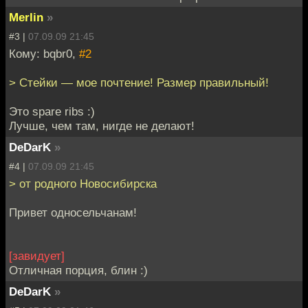
Merlin
»
#3 |
07.09.09 21:45
Кому: bqbr0,
#2
> Стейки — мое почтение! Размер правильный!
Это spare ribs :)
Лучше, чем там, нигде не делают!
DeDarK
»
#4 |
07.09.09 21:45
> от родного Новосибирска
Привет односельчанам!
[завидует]
Отличная порция, блин :)
DeDarK
»