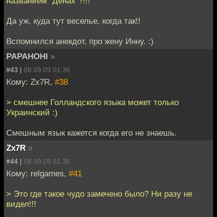
названием "Денах"?!!!
Да уж, куда тут веселье, когда так!!
Вспомнился анекдот, про жену Инну. :)
PAPAHOHI
»
#43 |
08.09.09 01:36
Кому: Zx7R,
#38
> смешнее Голландского языка может только
Украинский :)
Смешным язык кажется когда его не знаешь.
Zx7R
»
#44 |
08.09.09 01:36
Кому: relgames,
#41
> Это где такое чудо замечено было? Ни разу не
видел!!!