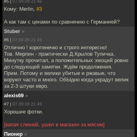
#5 |
07.09.09 21:46
Кому: Merlin,
#3
А как там с ценами по сравнению с Германией?
Stuber
»
#6 |
07.09.09 21:49
Отлично ! коротенечко и строго интересно!
Тов. Мерлин - практически Д.Крылов Тупичка.
Минутку прочитал, а положительных эмоций ровно
до следующей заметки. Ждём продолжения.
Прим. Потому и велики убитые и ржавые, что
воруют часто и много. ОбЫдно когда украдут велик
за 2-3 штуки евро.
alexis69
»
#7 |
07.09.09 21:49
Хорошие фотки.
[капая слюной, ушел в магазин за мясом]
Пионер
»