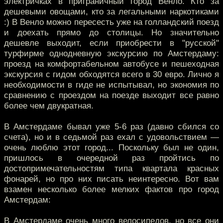
электричках в приграничный город Венло. Кто за
дешевыми овощами, кто за легальными наркотиками
:) В Венло можно пересесть уже на голландский поезд
и доехать прямо до столицы. Но значительно
дешевле выходит, если приобрести в "русской"
турфирме однодневную экскурсию по Амстердаму:
проезд на комфортабельном автобусе и пешеходная
экскурсия с гидом обходятся всего в 30 евро. Лично я
необходимости в гиде не испытывал, но экономия по
сравнению с проездом на поезде выходит все равно
более чем двукратная.
В Амстердаме бывал уже 5-6 раз (давно сбился со
счета), но и в седьмой раз ехал с удовольствием —
очень люблю этот город... Поскольку был не один,
пришлось в очередной раз пройтись по
достопримечательностям типа квартала красных
фонарей, но про них писать неинтересно. Вот вам
взамен несколько более мелких фактов про город
Амстердам:
В Амстердаме очень много велосипедов, но все они