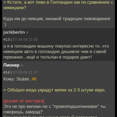
> Кстати, а вот пиво в Голландии как по сравнению с
немецким?
Куда им до немцев, никакой традиции пивоварения
:)
jurikberlin
»
#13 |
07.09.09 21:55
а я в голландии машину покупал.интересно то ,что
немецкое авто в голландии дешевле чем в самой
германии...ещё и тюльпан в подарок дают!
Пионер
»
#14 |
07.09.09 21:57
Кому: Stuber,
#6
> ОбЫдно когда украдут велик за 2-3 штуки евро.
[рыгает от восторга]
Это не про велики-ли с "промоподшипниками" ты
говоришь, камрад?