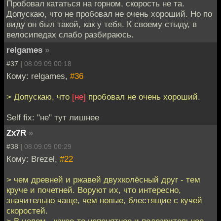
Пробовал кататься на горном, скорость не та.
Допускаю, что не пробовал не очень хороший. Но по
виду он был такой, как у тебя. К своему стыду, в
велосипедах слабо разбираюсь.
relgames
»
#37 |
08.09.09 00:18
Кому: relgames,
#36
> Допускаю, что
[не]
пробовал не очень хороший.
Self fix: "не" тут лишнее
Zx7R
»
#38 |
08.09.09 00:29
Кому: Brezel,
#22
> чем древней и ржавей двухколёсный друг - тем
круче и почетней. Воруют их, что интересно,
значительно чаще, чем новые, блестящие с кучей
скоростей.