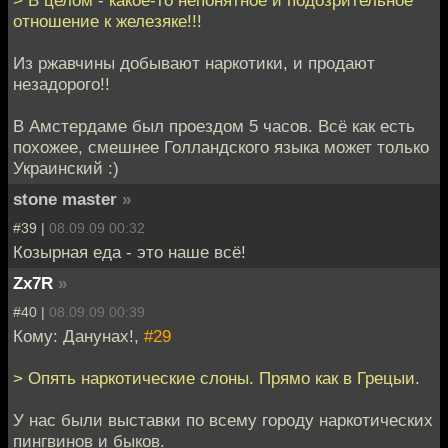
> В целом - какое-то непонятное и подозрительное
отношение к железяке!!!
Из ржавчины добывают наркотики, и продают
незадорого!!
В Амстердаме был проездом 5 часов. Всё как есть
похожее, смешнее Голландского языка может только
Украинский :)
stone master
»
#39 |
08.09.09 00:32
Козырная еда - это наше всё!
Zx7R
»
#40 |
08.09.09 00:39
Кому: Данунах!,
#29
> Опять наркотические слоны. Прямо как в Грецыи.
У нас были выставки по всему городу наркотических
пингвинов и быков.