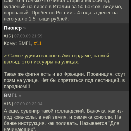
Сам то я только что чинил старый велосипед,
купленый на пирсе в Италии за 50 баксов, видимо,
ворованый. Пробег по России - 4 года, а денег на
него ушло 1,5 тыщи рублей.
Пионер
»
#15 |
07.09.09 21:59
Кому: ВМГ1,
#11
> Самое удивительное в Амстердаме, на мой
взгляд, это писсуары на улицах.
Такая же фигня есть и во Франции. Провинция, ссут
прям на улице. Нет бы спрятаться под лестницей, в
парадном!!!
ВМГ1
»
#16 |
07.09.09 22:04
А еще, сувенир такой голландский. Баночка, как из-
под кока-колы, в ней земля, и семечка конопли. На
банке инструкция, как поливать. Называется "Для
начинающих".