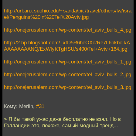
http://urban.csuohio.edu/~sanda/pic/travel/others/lw/isra
el/Penguins%20in%20Tel%20Aviv.jpg
http://onejerusalem.com/wp-content/tel_aviv_bulls_4.jpg
http://2.bp.blogspot.com/_xtD5R6heOXo/Re7L6pkbolI/A
AAAAAAAANQ/ExWlyKTgHSU/s400/Tel+Aviv+164.jpg
http://onejerusalem.com/wp-content/tel_aviv_bulls_1.jpg
http://onejerusalem.com/wp-content/tel_aviv_bulls_2.jpg
http://onejerusalem.com/wp-content/tel_aviv_bulls_3.jpg
Кому: Merlin,
#31
> Я бы такой ужас даже бесплатно не взял. Но в
Голландии это, похоже, самый модный тренд...