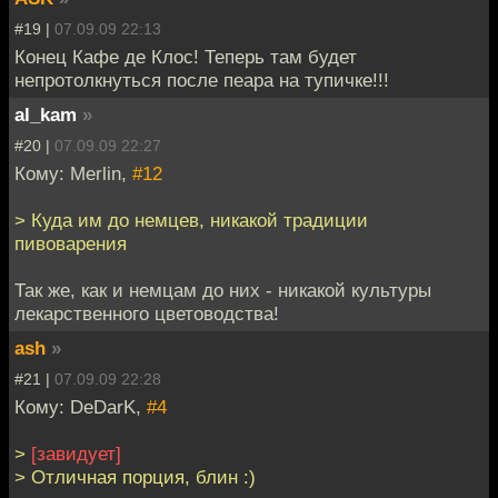
#19 |
07.09.09 22:13
Конец Кафе де Клос! Теперь там будет
непротолкнуться после пеара на тупичке!!!
al_kam
»
#20 |
07.09.09 22:27
Кому: Merlin,
#12
> Куда им до немцев, никакой традиции
пивоварения
Так же, как и немцам до них - никакой культуры
лекарственного цветоводства!
ash
»
#21 |
07.09.09 22:28
Кому: DeDarK,
#4
>
[завидует]
> Отличная порция, блин :)