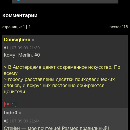
Комментарии
cтраницы: 1 |
2
всего: 115
Consigliere
»
#1 |
07.09.09 21:39
Кому: Merlin, #0
> В Амстердаме ценят современное искусство. По
всему
> городу расставлены десятки психоделических
слонов, и вокруг них постоянно собираются
ценители:
[воет]
bqbr0
»
#2 |
07.09.09 21:44
Стейки — мое почтение! Размер правильный!