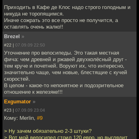
Приходить в Кафе де Клос надо строго голодным и
никуда не торопящимся.
Иначе сожрать это все просто не получится, а
оставлять очень жалко!!
Brezel
»
#22 |
07.09.09 22:50
Уточнение про велосипеды. Это такая местная
фича: чем древней и ржавей двухколёсный друг -
тем круче и почетней. Воруют их, что интересно,
значительно чаще, чем новые, блестящие с кучей
скоростей.
В целом - какое-то непонятное и подозрительное
отношение к железяке!!!
Exgumator
»
#23 |
07.09.09 23:04
Кому: Merlin,
#9
> Ну зачем обязательно 2-3 штуки?
> Вот мой велосипед стоил 120 евро, но выглядит