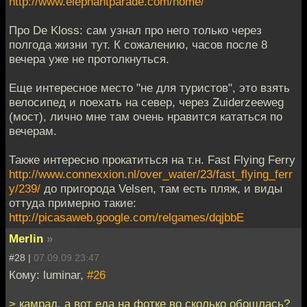
http://www.elephantparade.com/home/
Про De Kloss: сам узнал про него только через
полгода жизни тут. К сожалению, часов после 8
вечера уже не протолкнуться.
Еще интересное место "не для туристов", это взять
велосипед и поехать на север, через Zuiderzeeweg
(мост), лично мне там очень нравится кататься по
вечерам.
Также интересно прокатиться на т.н. Fast Flying Ferry
http://www.connexxion.nl/over_water/23/fast_flying_ferr
y/239/
до пригорода Velsen, там есть пляж, и виды
оттуда примерно такие:
http://picasaweb.google.com/relgames/dqjbbE
Merlin
»
#28 |
07.09.09 23:47
Кому: luminar,
#26
> камрад, а вот еда на фотке во сколько обошлась?