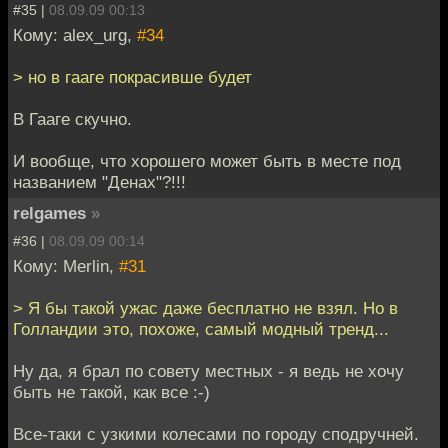
#35 |
08.09.09 00:13
Кому: alex_urg,
#34
> но в гааге покрасивше будет
В Гааге скучно.
И вообще, что хорошего может быть в месте под
названием "Денах"?!!!
relgames
»
#36 |
08.09.09 00:14
Кому: Merlin,
#31
> Я бы такой ужас даже бесплатно не взял. Но в
Голландии это, похоже, самый модный тренд...
Ну да, я брал по совету местных - я ведь не хочу
быть не такой, как все :-)
Все-таки с узкими колесами по городу сподручней.