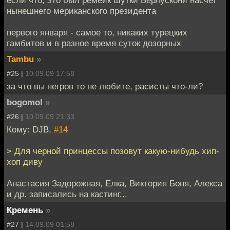
нынешнего мериканского президента
первого января - самое то, никаких турецких
гамбитов и в разное время суток дозорных
Tambu
»
#25 |
10.09.09 17:58
за что вы негров то не любите, расисты что-ли?
bogomol
»
#26 |
10.09.09 21:33
Кому: DJB,
#14
> Для черной принцессы позовут какую-нибудь хип-
хоп диву
Анастасия Задорожная, Елка, Виктория Боня, Алекса
и др. записались на кастинг...
Кремень
»
#27 |
14.09.09 01:58