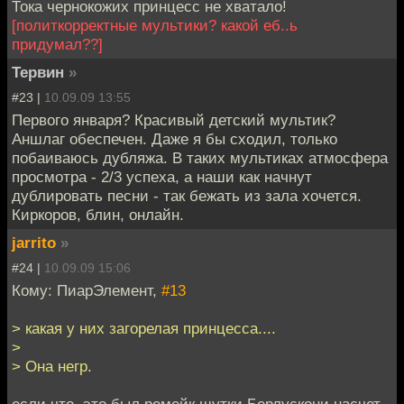
Тока чернокожих принцесс не хватало!
[политкорректные мультики? какой еб..ь
придумал??]
Тервин
»
#23 |
10.09.09 13:55
Первого января? Красивый детский мультик?
Аншлаг обеспечен. Даже я бы сходил, только
побаиваюсь дубляжа. В таких мультиках атмосфера
просмотра - 2/3 успеха, а наши как начнут
дублировать песни - так бежать из зала хочется.
Киркоров, блин, онлайн.
jarrito
»
#24 |
10.09.09 15:06
Кому: ПиарЭлемент,
#13
> какая у них загорелая принцесса....
>
> Она негр.
если что, это был ремейк шутки Берлускони насчет