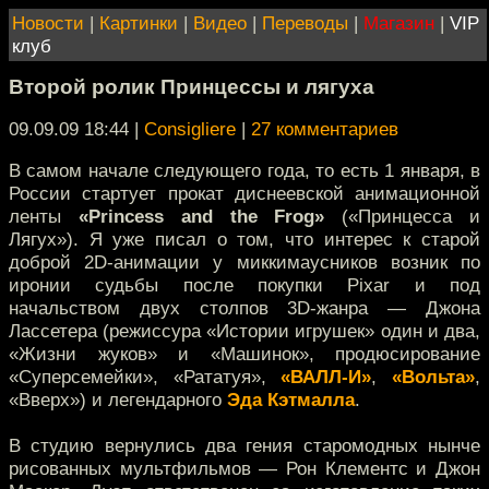
Новости
|
Картинки
|
Видео
|
Переводы
|
Магазин
|
VIP
клуб
Второй ролик Принцессы и лягуха
09.09.09 18:44
|
Consigliere
|
27 комментариев
В самом начале следующего года, то есть 1 января, в
России стартует прокат диснеевской анимационной
ленты
«Princess and the Frog»
(«Принцесса и
Лягух»). Я уже писал о том, что интерес к старой
доброй 2D-анимации у миккимаусников возник по
иронии судьбы после покупки Pixar и под
начальством двух столпов 3D-жанра — Джона
Лассетера (режиссура «Истории игрушек» один и два,
«Жизни жуков» и «Машинок», продюсирование
«Суперсемейки», «Рататуя»,
«ВАЛЛ-И»
,
«Вольта»
,
«Вверх») и легендарного
Эда Кэтмалла
.
В студию вернулись два гения старомодных нынче
рисованных мультфильмов — Рон Клементс и Джон