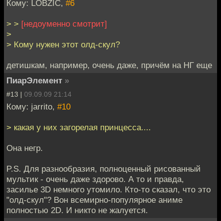
Кому: LOBZIC,
#6
> >
[недоуменно смотрит]
>
> Кому нужен этот олд-скул?
детишкам, например, очень даже, причём на НГ еще
ПиарЭлемент
»
#13 |
09.09.09 21:14
Кому: jarrito,
#10
> какая у них загорелая принцесса....
Она негр.
P.S. Для разнообразия, полноценный рисованный
мультик - очень даже здорово. А то и правда,
засилье 3D немного утомило. Кто-то сказал, что это
"олд-скул"? Вон всемирно-популярное аниме
полностью 2D. И никто не жалуется.