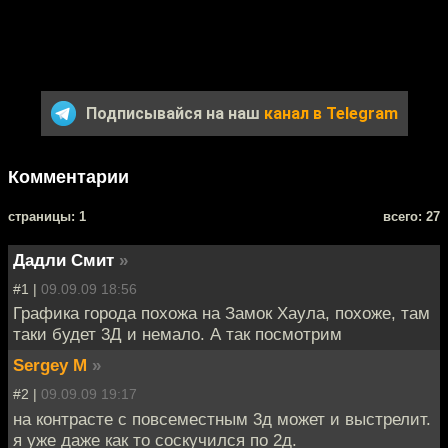
Подписывайся на наш
канал в Telegram
Комментарии
cтраницы: 1
всего: 27
Дадли Смит
»
#1 |
09.09.09 18:56
Графика города похожа на Замок Хаула, похоже, там
таки будет 3Д и немало. А так посмотрим
Sergey M
»
#2 |
09.09.09 19:17
на контрасте с повсеместным 3д может и выстрелит.
я уже даже как то соскучился по 2д.