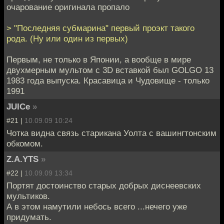
очарование оригинала пропало
> "Последняя субмарина" первый проэкт такого
рода. (Ну или один из первых)
Первым, не только в Японии, а вообще в мире
двухмерным мультом с 3D вставкой был GOLGO 13
1983 года выпуска. Красавица и Чудовище - только
1991
JUICe
»
#21 |
10.09.09 10:24
Чотка видна связь старикана Уолта с вашингтонским
обкомом.
Z.A.YTS
»
#22 |
10.09.09 13:34
Портят достоинство старых добрых диснеевских
мультиков.
А в этом намутили небось всего ...нечего уже
придумать.