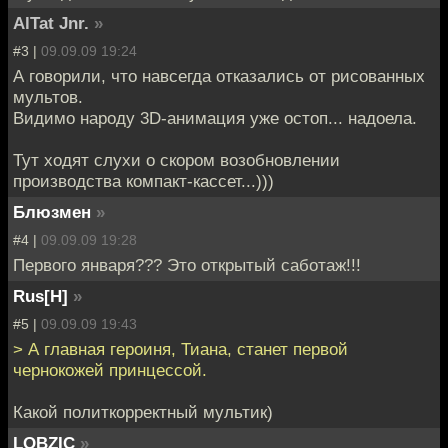
AlTat Jnr.
»
#3 |
09.09.09 19:24
А говорили, что навсегда отказались от рисованных
мультов.
Видимо народу 3D-анимация уже остоп... надоела.
Тут ходят слухи о скором возобновлении
производства компакт-кассет...)))
Блюзмен
»
#4 |
09.09.09 19:28
Первого января??? Это открытый саботаж!!!
Rus[H]
»
#5 |
09.09.09 19:43
> А главная героиня, Тиана, станет первой
чернокожей принцессой.
Какой политкорректный мультик)
LOBZIC
»