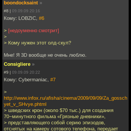
boondocksaint
»
#8 |
09.09.09 20:16
Кому: LOBZIC,
#6
>
[недоуменно смотрит]
>
> Кому нужен этот олд-скул?
Мне! Я 3D вообще не очень люблю.
Consigliere
»
#9 |
09.09.09 20:22
Кому: Cybermaniac,
#7
>
http://www.infox.ru/afisha/cinema/2009/09/09/Za_gossch
yet_v_SHvye.phtml
> шведских крон (около $70 тыс.) для создания
70−минутного фильма «Грязные дневники»,
> представляющего собой серию эпизодов,
отснятых на камеру сотового телефона, передает