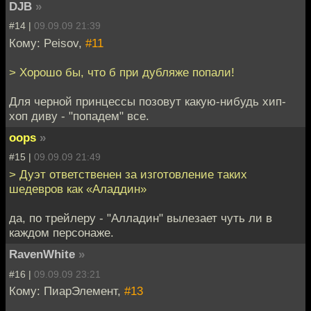
DJB
»
#14 |
09.09.09 21:39
Кому: Peisov,
#11
> Хорошо бы, что б при дубляже попали!
Для черной принцессы позовут какую-нибудь хип-
хоп диву - "попадем" все.
oops
»
#15 |
09.09.09 21:49
> Дуэт ответственен за изготовление таких
шедевров как «Аладдин»
да, по трейлеру - "Алладин" вылезает чуть ли в
каждом персонаже.
RavenWhite
»
#16 |
09.09.09 23:21
Кому: ПиарЭлемент,
#13