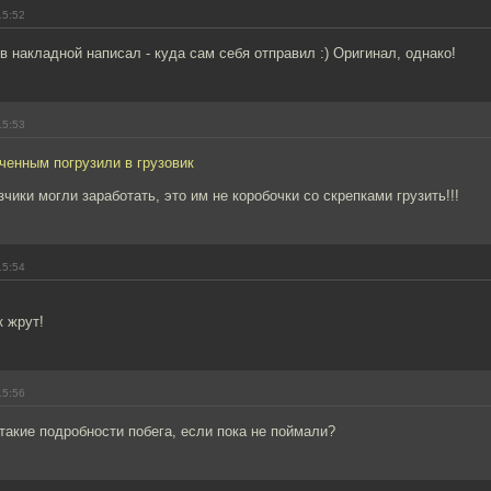
15:52
 в накладной написал - куда сам себя отправил :) Оригинал, однако!
15:53
ченным погрузили в грузовик
зчики могли заработать, это им не коробочки со скрепками грузить!!!
15:54
 жрут!
15:56
такие подробности побега, если пока не поймали?