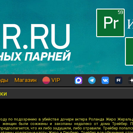
оды
Магазин
VIP
ски
году по подозрению в убийстве дочери актера Роланда Жиро Жеральд
ла женщин были сожжены и закопаны недалеко от дома Трейбер. П
предполагается, что их либо задушили, либо отравили. Трейбер попалс
найдены кредитные карты Жиро и Лербиер. Трейбер все обвинения отри