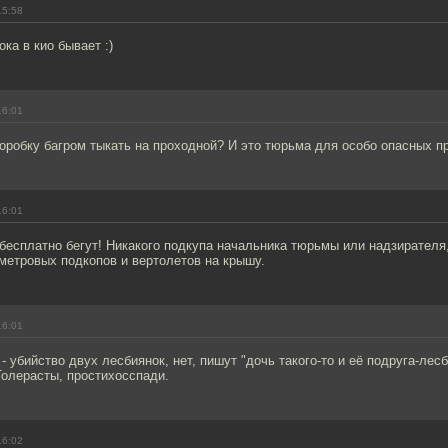
15:58
ока в кио бывает :)
16:01
оробку багром тыкать на проходной? И это тюрьма для особо опасных п
16:01
 бесплатно бегут! Никакого подкупа начальника тюрьмы или надзирателя
метровых подкопов и вертолетов на крышу.
16:01
- убийство двух лесбиянок, нет, пишут "дочь такого-то и её подруга-лесб
Толерасты, простихосспади.
16:02