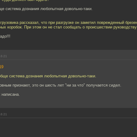
ще система дознания любопытная довольно-таки.
грузовика рассказал, что при разгрузке он заметил поврежденный брезен
ных коробок. При этом он не стал сообщать о происшествии руководств
адо!!!
16:21
19
обще система дознания любопытная довольно-таки.
новным признают, это он шесть лет "ни за что" получается сидел.
к написана.
16:21