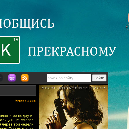
Уголовщина
ины и ее подруги-
олиция не смогла
я через три недели
цал. Тем не менее,