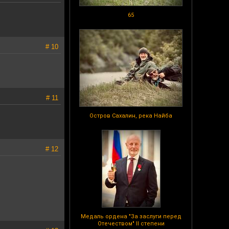
65
# 10
# 11
Остров Сахалин, река Найба
# 12
Медаль ордена "За заслуги перед
Отечеством" II степени