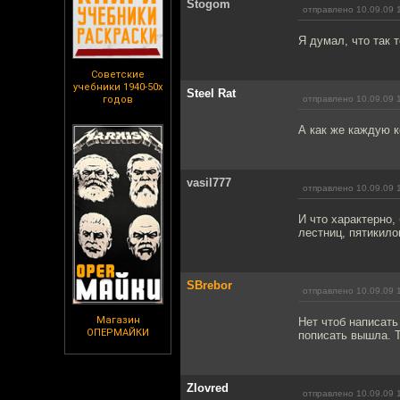
Stogom
отправлено 10.09.09 
Я думал, что так т
Советские
учебники 1940-50х
Steel Rat
годов
отправлено 10.09.09 
А как же каждую к
vasil777
отправлено 10.09.09 
И что характерно,
лестниц, пятикило
SBrebor
отправлено 10.09.09 
Магазин
Нет чтоб написать 
ОПЕРМАЙКИ
пописать вышла. 
Zlovred
отправлено 10.09.09 