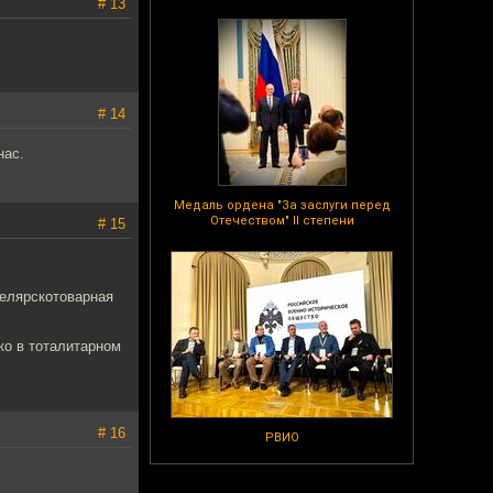
# 13
# 14
нас.
Медаль ордена "За заслуги перед
Отечеством" II степени
# 15
целярскотоварная
ко в тоталитарном
# 16
РВИО