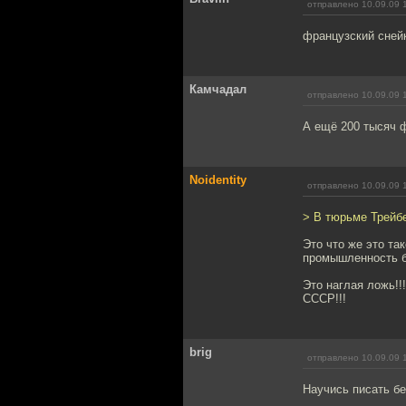
отправлено 10.09.09 
французский снейк
Камчадал
отправлено 10.09.09 
А ещё 200 тысяч 
Noidentity
отправлено 10.09.09 
> В тюрьме Трейбе
Это что же это та
промышленность ба
Это наглая ложь!!
СССР!!!
brig
отправлено 10.09.09 
Научись писать бе