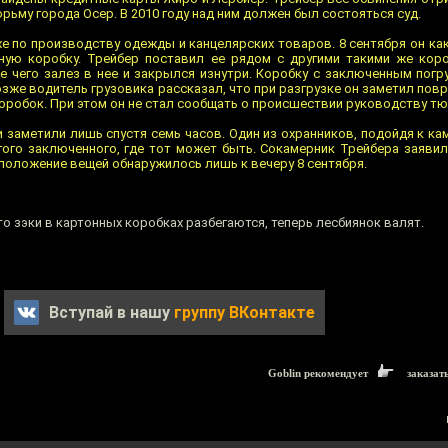
рьму города Осер. В 2010 году над ним должен был состояться суд.
хе по производству одежды и канцелярских товаров. 8 сентября он ка
нную коробку. Трейбер поставил ее рядом с другими такими же кор
ле чего залез в нее и закрылся изнутри. Коробку с заключенным погр
зже водитель грузовика рассказал, что при разгрузке он заметил пов
оробок. При этом он не стал сообщать о происшествии руководству т
заметили лишь спустя семь часов. Один из охранников, подойдя к ка
гого заключенного, где тот может быть. Сокамерник Трейбера заявил
 положение вещей обнаружилось лишь к вечеру 8 сентября.
то зэки в картонных коробках разбегаются, теперь лесбиянок валят.
Вступай в нашу
группу ВКонтакте
Goblin рекомендует
заказат