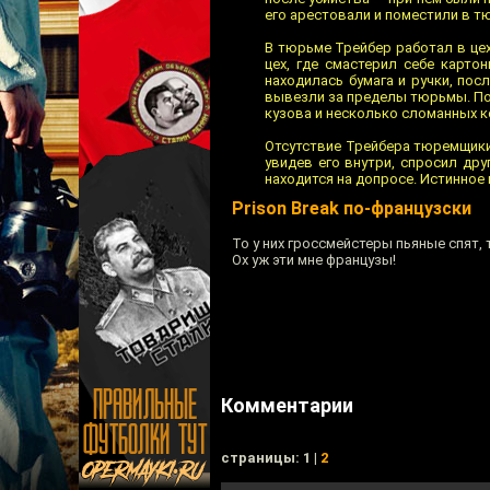
его арестовали и поместили в тю
В тюрьме Трейбер работал в це
цех, где смастерил себе карто
находилась бумага и ручки, пос
вывезли за пределы тюрьмы. По
кузова и несколько сломанных к
Отсутствие Трейбера тюремщики 
увидев его внутри, спросил дру
находится на допросе. Истинное
Prison Break по-французски
То у них гроссмейстеры пьяные спят, 
Ох уж эти мне французы!
Комментарии
cтраницы: 1 |
2