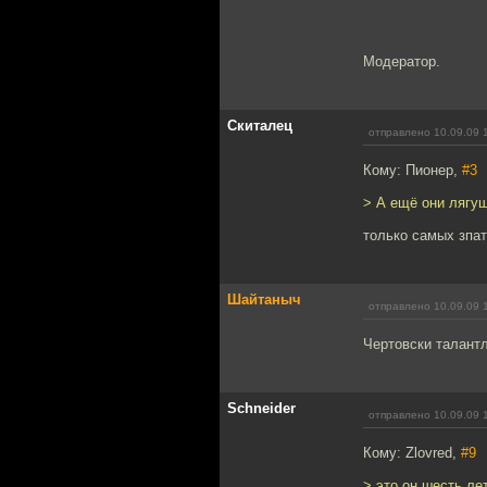
Модератор.
Скиталец
отправлено 10.09.09 
Кому: Пионер,
#3
> А ещё они лягуш
только самых зпат
Шайтаныч
отправлено 10.09.09 
Чертовски талантл
Schneider
отправлено 10.09.09 
Кому: Zlovred,
#9
> это он шесть л