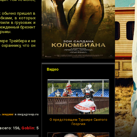
к обычно пришел в
обками, в которых
узили в грузовик и
режденный брезент
юрьмы.
мере Трейбера и не
 охраннику, что он
Видео
ь
лендинг
в megagroup.ru
О предстоящем Турнире Святого
Георгия
всего: 156,
Goblin
: 5