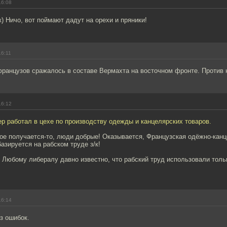
16:08
) Ничо, вот поймают дадут на орехи и пряники!
16:11
французов сражалось в составе Вермахта на восточном фронте. Против 
16:12
р работал в цехе по производству одежды и канцелярских товаров.
кое получается-то, люди добрые! Оказывается, Французская одёжно-кан
зируется на рабском труде з/к!
! Любому либералу давно известно, что рабский труд использовали толь
16:14
з ошибок.