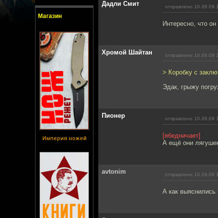
Дадли Смит
отправлено 10.09.09 
Магазин
Интересно, что он
Хромой Шайтан
отправлено 10.09.09 
> Коробку с заклю
Эдак, грыжу погру
Пионер
отправлено 10.09.09 
[ябедничает]
Империя ножей
А ещё они лягушек
avtonim
отправлено 10.09.09 
А как выяснились 