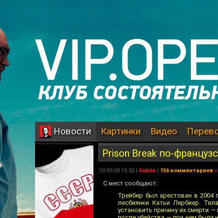
Картинки
Видео
Перев
Новости
Prison Break по-француз
10.09.09 15:50 |
Goblin
|
156 комментариев
»
C мест сообщают:
Трейбер был арестован в 2004 
лесбиянки Катьи Лербиер. Те
установить причину их смерти — 
после убийства — при нем были 