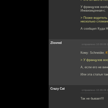
У французов вооб
Инквизицонная-с.
> Позже водитель 
несколько сломан
А сообщил Куда Н
Zlovred
отправлено 10.09.09 
Кому: Schneider,
#
> У французов во
А, если его не ви
Или эта статья та
Crazy Cat
отправлено 10.09.09 
Так не бывает!!!