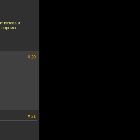
т кузова и
у тюрьмы.
# 20
# 21