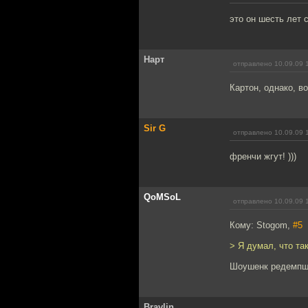
это он шесть лет
Нарт
отправлено 10.09.09 
Картон, однако, в
Sir G
отправлено 10.09.09 
френчи жгут! )))
QoMSoL
отправлено 10.09.09 
Кому: Stogom,
#5
> Я думал, что так
Шоушенк редемпшн 
Bravlin