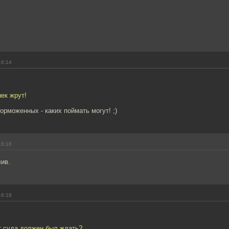
16:14
ек жрут!
орможенных - каких поймать могут! ;)
16:18
ив.
16:18
ет суда должен был ждать?