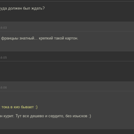
 суда должен был ждать?
16:03
о францыы знатный... крепкий такой картон.
16:05
16:06
 тока в кио бывает :)
курит. Тут все дешево и сердито, без изысков :)