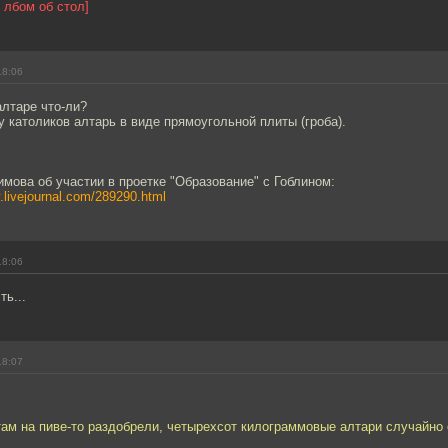
 лбом об стол]
18:06
алтаре что-ли?
 у католиков алтарь в виде прямоугольной плиты (гроба).
ова об участии в проетке "Образование" с Гоблином:
v.livejournal.com/289290.html
18:06
ть...
18:07
там на пиве-то раздобрели, четырехсот килограммовые алтари случайно