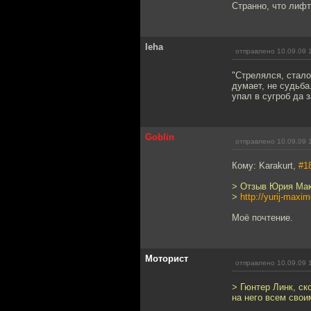
Странно, что лифт
leha
отправлено 10.09.09 
"Стрелялся, стало
думает, не судьба
упал в сугроб да 
Goblin
отправлено 10.09.09 
Кому: Karakurt,
#1
> Отзыв Юрия Макс
>
http://yurij-maxi
Моё почтение.
Моторист
отправлено 10.09.09 
> Гюнтер Линк, ск
на него всем сво