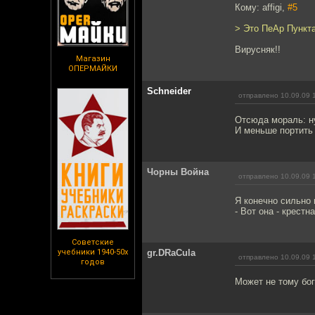
Кому: affigi,
#5
> Это ПеАр Пункта
Вирусняк!!
Магазин
ОПЕРМАЙКИ
Schneider
отправлено 10.09.09 
Отсюда мораль: н
И меньше портить
Чорны Война
отправлено 10.09.09 
Я конечно сильно 
- Вот она - крестна
Советские
учебники 1940-50х
gr.DRaCula
отправлено 10.09.09 
годов
Может не тому бог