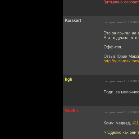
[ритмично хлопает
Karakurt
отправлено 10.09.09 
Это он прыгал на 
А я то думал, что
Офф-топ.
Отзыв Юрия Максим
http://yurij-maximo
hgh
отправлено 10.09.09 
Поди, за мелочнос
Goblin
отправлено 10.09.09 
Кому: медвед,
#11
> Однако как они 