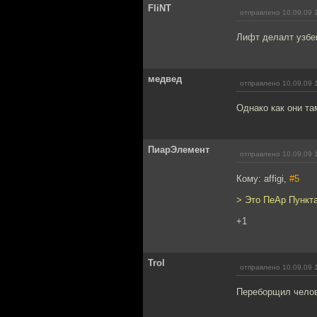
FliNT
отправлено 10.09.09 
Лифт делалт узбе
медвед
отправлено 10.09.09 
Однако как они та
ПиарЭлемент
отправлено 10.09.09 
Кому: affigi,
#5
> Это ПеАр Пункта
+1
Trol
отправлено 10.09.09 
Переборщил челов