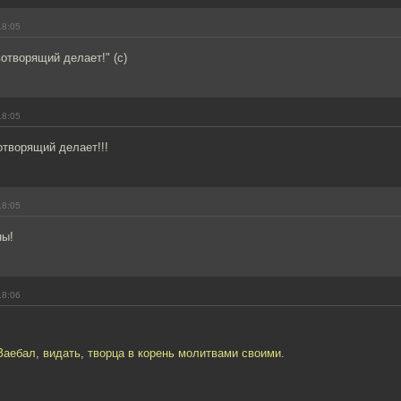
18:05
вотворящий делает!" (с)
18:05
отворящий делает!!!
18:05
ны!
18:06
 Заебал, видать, творца в корень молитвами своими.