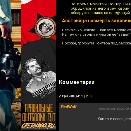
Во время молитвы Гюнтер Линк
обрушился на него всем своим
обнаружено лишь на следующий 
Австрийца насмерть задавил
Несколько неясно — как это можно 
На чём она стояла и чем он её "задел"
Похоже, грохнули Гюнтера под расск
Комментарии
cтраницы: 1 |
2
|
3
RedWolf
отправлено 10.09.09 
Как-то с посещаем