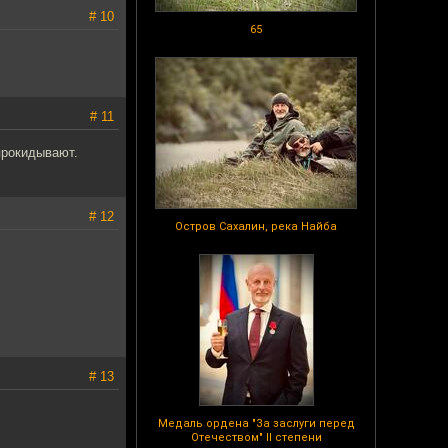
# 10
65
# 11
прокидывают.
# 12
Остров Сахалин, река Найба
# 13
Медаль ордена "За заслуги перед
Отечеством" II степени