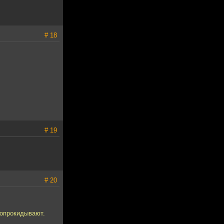
# 18
# 19
# 20
 опрокидывают.