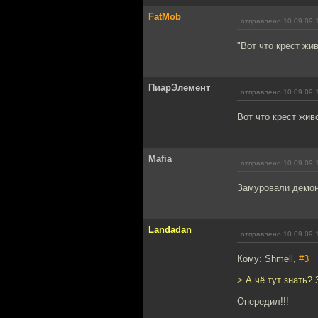
FatMob
отправлено 10.09.09 
"Вот что крест жи
ПиарЭлемент
отправлено 10.09.09 
Вот что крест жив
Mafia
отправлено 10.09.09 
Замуровали демо
Landadan
отправлено 10.09.09 
Кому: Shmell,
#3
> А чё тут знать?
Опередил!!!