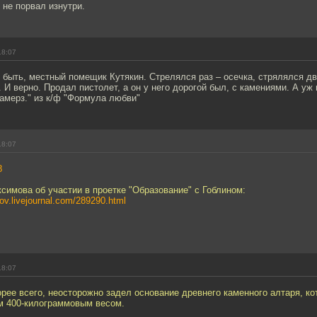
 не порвал изнутри.
18:07
 быть, местный помещик Кутякин. Стрелялся раз – осечка, стрялялся два
. И верно. Продал пистолет, а он у него дорогой был, с камениями. А уж
замерз." из к/ф "Формула любви"
18:07
8
имова об участии в проетке "Образование" с Гоблином:
mov.livejournal.com/289290.html
18:07
орее всего, неосторожно задел основание древнего каменного алтаря, к
им 400-килограммовым весом.