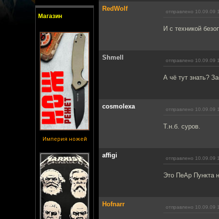
RedWolf
отправлено 10.09.09 
Магазин
И с техникой безо
Shmell
отправлено 10.09.09 
А чё тут знать? З
cosmolexa
отправлено 10.09.09 
Т.н.б. суров.
Империя ножей
affigi
отправлено 10.09.09 
Это ПеАр Пункта н
Hofnarr
отправлено 10.09.09 