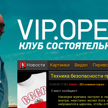
Картинки
Видео
Перев
Новости
Техника безопасности 
10.09.09 17:58 |
Goblin
|
253 комментария
»
С мест сообщают:
Накануне мужчина застрял в ли
внутри, неустанно молил Бога 
направился в церковь, чтобы от