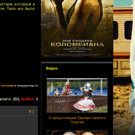
алтаря, который и
те. Тело его было
Видео
т магазин
в megagroup.ru
всего: 253,
Goblin
: 3
# 1
О предстоящем Турнире Святого
Георгия