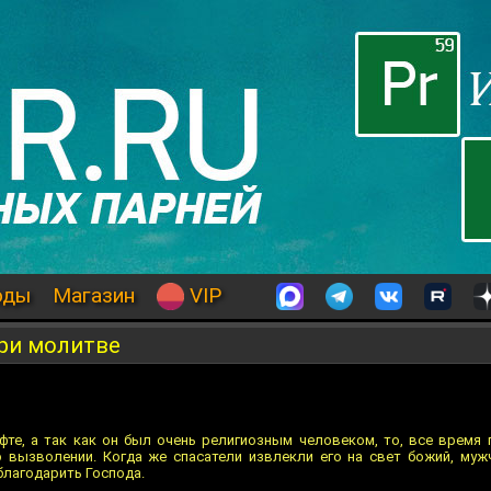
оды
Магазин
VIP
при молитве
фте, а так как он был очень религиозным человеком, то, все время 
о вызволении. Когда же спасатели извлекли его на свет божий, му
благодарить Господа.