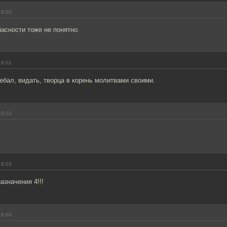
18:00
пасности тоже не понятно.
18:01
аебал, видать, творца в корень молитвами своими.
18:02
18:03
азначения 4!!!
18:03