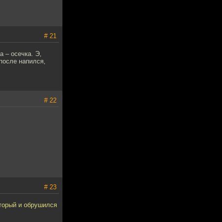
# 21
 – осечка. Э,
 после напился,
# 22
# 23
оторый и обрушился