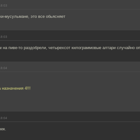
18:03
ки-мусульмане, это все обьясняет
18:03
м на пиве-то раздобрели, четырехсот килограммовые алтари случайно о
18:04
 назначения 4!!!
18:04
ек.