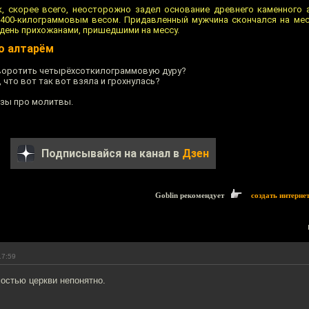
, скорее всего, неосторожно задел основание древнего каменного 
 400-килограммовым весом. Придавленный мужчина скончался на мес
день прихожанами, пришедшими на мессу.
о алтарём
своротить четырёхсоткилограммовую дуру?
, что вот так вот взяла и грохнулась?
азы про молитвы.
Подписывайся на канал в
Дзен
Goblin рекомендует
создать интерне
17:59
остью церкви непонятно.