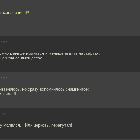
 назначения 4!!!
18:03
ужно меньше молиться и меньше ездить на лифтах.
 церковное имущество.
18:03
извеняюсь. но сразу вспомнилось знаминитое:
я сила!!!!
18:03
у молился... Или церковь, перепутал!