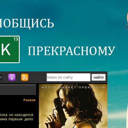
Разное
пока он находился
жчина первым дело