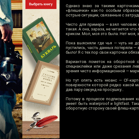
Однако знаю за такими карточкам
«флешечки» как-то особым образо
острые ситуации, связанные с затруд
Чисто для примера — взял человек ка
такая. А она, зараза, не читается чт
криком. Мол, моя это была. Нет моя, эт
Пока выясняли где чья — чуть не д
пустились, часть данных потеряли — 
было! Я с тех пор свои карточки обя
Вариантов пометок на оборотной 
спецнаклейки или даже срезания лев
зрения чисто информационной — марк
Но тут опять есть нюанс — CF-карт
поверхности которой редко какой ма
дав пару секунд на просушку…
Потому в процессе подписывания к
умеет быть waterproof и lightfast. 
оборотную сторону своей флеш-карты