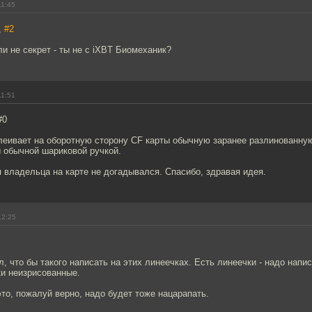
11:45
,
#2
ли не секрет - ты не с iXBT Биомеханик?
11:51
#0
клеивает на оборотную сторону CF карты обычную заранее разлинованну
 обычной шариковой ручкой.
 владельца на карте не догадывался. Спасибо, здравая идея.
12:25
, что бы такого написать на этих линеечках. Есть линеечки - надо написа
и неизрисованные.
то, пожалуй верно, надо будет тоже нацарапать.