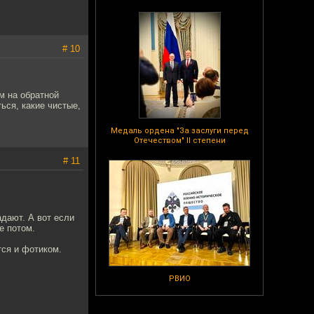
# 10
ом на обратной
ься, какие чистые,
Медаль ордена "За заслуги перед
Отечеством" II степени
# 11
адают. А вот если
е потом.
тся и фотиком.
РВИО