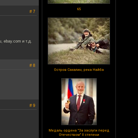
65
# 7
, ebay.com и т.д.
# 8
Остров Сахалин, река Найба
# 9
Медаль ордена "За заслуги перед
Отечеством" II степени