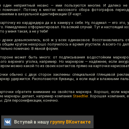
и один неприятный нюанс — ими пользуются многие. И далеко не
м помечают. Потому в местах массового сбора фотографов период
нениями в визуальной идентификации CF-карт.
рточку из кардридера да и в камеру к себе. Ну, подумал — его это, 
о-то. Немедленно отформатировал. На всякий случай. Тут и настоящий хо
о у меня такая, а не у тебя!
о драки довыяснялись, всё ж у всех одинаковое. Восстанавливать 
в общем кругом нехорошо получилось и время упустили. А всего-то де
зательно помечаю. В явной форме.
стороне может быть много: от подписывания водостойким маркеро
ого верхнего уголка, например. Но маркером — надёжнее, если аккура
ером можно какой-то из своих контактов прямо на карточке нарисоват
очки обычно с двух сторон заклеены специальной глянцевой рекла
ркер удержится. Расползаются буквицы, а если ещё и влажными пальц
арточки обратите внимание на свойства маркера. Хорошо, если ма
Такие маркеры делает, например компания
Staedtler
. Хорошая компания, 
. Для персонификации, конечно.
Вступай в нашу
группу ВКонтакте