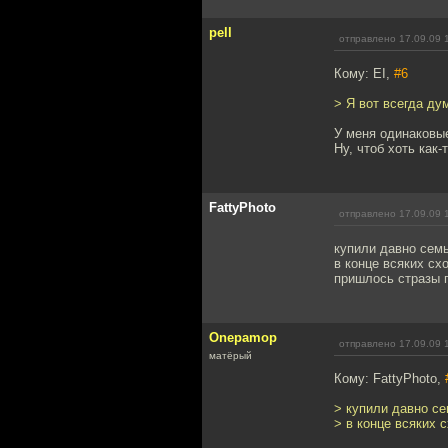
pell
отправлено 17.09.09 
Кому: EI,
#6
> Я вот всегда ду
У меня одинаковые
Ну, чтоб хоть как-
FattyPhoto
отправлено 17.09.09 
купили давно сем
в конце всяких сх
пришлось стразы 
Onepamop
отправлено 17.09.09 
матёрый
Кому: FattyPhoto,
> купили давно с
> в конце всяких 