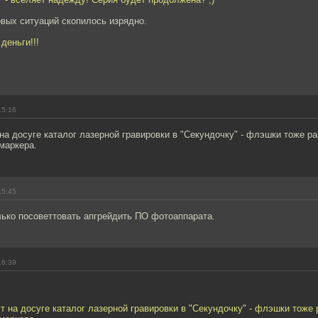
вых ситуаций скопилось изрядно.
деньги!!!
15:16
на досуге каталог лазерной гравировки в "Секундочку" - флэшки тоже р
маркера.
15:45
лько посоветтовать апгрейдить ПО фотоаппарата.
16:39
т на досуге каталог лазерной гравировки в "Секундочку" - флэшки тоже