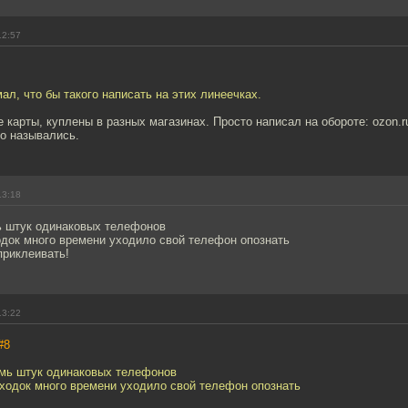
12:57
мал, что бы такого написать на этих линеечках.
 карты, куплены в разных магазинах. Просто написал на обороте: ozon.ru
то назывались.
13:18
ь штук одинаковых телефонов
одок много времени уходило свой телефон опознать
приклеивать!
13:22
#8
емь штук одинаковых телефонов
сходок много времени уходило свой телефон опознать