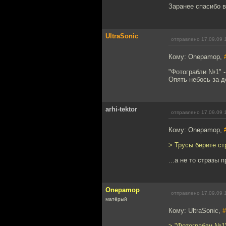
Заранее спасибо 
UltraSonic
отправлено 17.09.09 
Кому: Onepamop,
"Фотограбли №1" -
Опять небось за де
arhi-tektor
отправлено 17.09.09 
Кому: Onepamop,
> Трусы берите стр
...а не то стразы п
Onepamop
отправлено 17.09.09 
матёрый
Кому: UltraSonic,
#
> "Фотограбли №1"