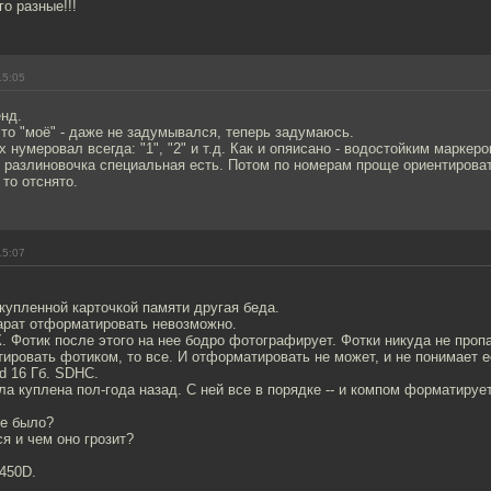
го разные!!!
15:05
нд.
это "моё" - даже не задумывался, теперь задумаюсь.
 нумеровал всегда: "1", "2" и т.д. Как и опяисано - водостойким маркер
 разлиновочка специальная есть. Потом по номерам проще ориентироват
 то отснято.
15:07
купленной карточкой памяти другая беда.
арат отформатировать невозможно.
. Фотик после этого на нее бодро фотографирует. Фотки никуда не проп
ровать фотиком, то все. И отформатировать не может, и не понимает е
d 16 Гб. SDHC.
ла куплена пол-года назад. С ней все в порядке -- и компом форматируе
ое было?
ся и чем оно грозит?
450D.