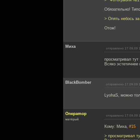
Обязательно! Типо
> Опять небось за 
Отож!
Миха
отправлено 17.09.09 
просматривал тут 
Всяко эстетичнее 
BlackBomber
отправлено 17.09.09 
LyohaS, можно то
Onepamop
отправлено 17.09.09 
матёрый
Кому: Миха,
#15
> просматривал ту