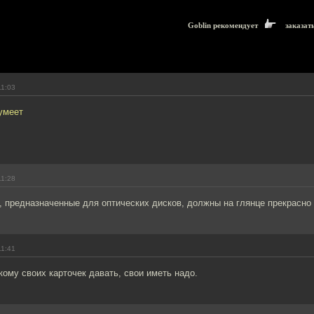
Goblin рекомендует
заказат
11:03
умеет
.
11:28
 предназначенные для оптических дисков, должны на глянце прекрасно 
11:41
кому своих карточек давать, свои иметь надо.