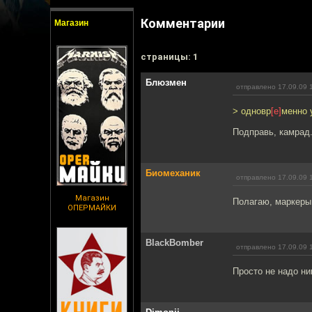
Комментарии
Магазин
cтраницы: 1
Блюзмен
отправлено 17.09.09 
> одновр
[е]
менно 
Подправь, камрад
Биомеханик
отправлено 17.09.09 
Магазин
Полагаю, маркеры,
ОПЕРМАЙКИ
BlackBomber
отправлено 17.09.09 
Просто не надо ни