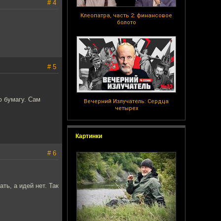
# 4
Клеопатра, часть 2: финансовое
болото
# 5
ю бумагу. Сам
Вечерний Излучатель: Сердца
четырех
Картинки
# 6
ть, а идей нет. Так