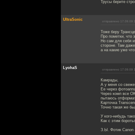
Трусы берите стро
UltraSonic
отправлено 17.09.09 
Тоже беру Трансце
Про пометки, что 
Но сам для себя их
стороне. Там даже
а на какие уже что
LyohaS
отправлено 17.09.09 
Камрады,
А у меня со свеже
Ее через фотоапп
Через комп все ОК
пытаюсь отформати
Карточка Transcen
Точно такая же бы
У кого-нибудь так
Как с этим бороть
З.Ы. Фотик Canon 