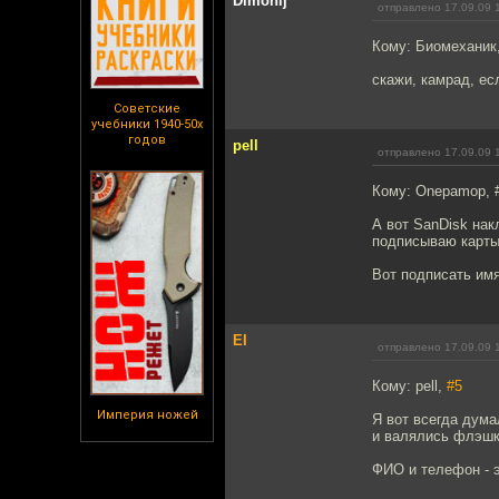
Dimonij
отправлено 17.09.09 
Кому: Биомеханик
скажи, камрад, ес
Советские
учебники 1940-50х
годов
pell
отправлено 17.09.09 
Кому: Onepamop, 
А вот SanDisk на
подписываю карты
Вот подписать имя
EI
отправлено 17.09.09 
Кому: pell,
#5
Империя ножей
Я вот всегда думал
и валялись флэшк
ФИО и телефон - э