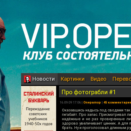
Картинки
Видео
Перев
Новости
Про фотограбли #1
16.09.09 17:06 |
Onepamop
|
45 комментари
Оказавшись надысь под сводами так 
гигабайт. Про запас. Присматривал л
надёжные и не раз проверенные лич
здорово увеличивает ценник. А для 
брать. Ну и проголосовал длинным р