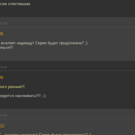
всем ответившим.
15:10
#9
 вселяет надежду! Серия будет продолжена? ;)
ньги!!!
15:13
#9
ого разные!!!
ридется наклеивать!!!! ;-)
15:13
12
 - вселяет надежду! Серия будет продолжена? ;)