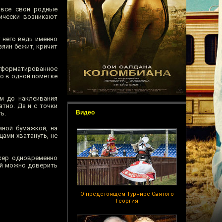
 все свои родные
ически возникают
у него ведь именно
зяин бежит, кричит
отформатированное
ло в одной пометке
м до наклеивания
тно. Да и с точки
Видео
ь.
мной бумажкой, на
ами хватануть, не
ркер одновременно
ей можно доверить
О предстоящем Турнире Святого
Георгия