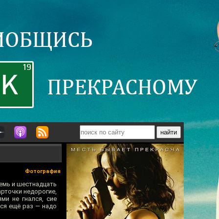
Фотография
емь и шестнадцать
Карточки недорогие,
ми не гнался, сие
ся ещё раз — надо