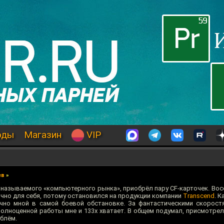
оды
Магазин
VIP
ев
»
называемого «компьютерного рынка», приобрёл пару CF-карточек. Вос
ично для себя, потому остановился на продукции компании
Transcend
. 
но мной в самой боевой обстановке. За фантастическими скоростя
полноценной работы мне и 133х хватает. В общем подумал, присмотрел
ублём.