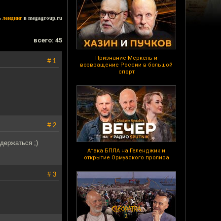
ь
лендинг
в megagroup.ru
всего: 45
Признание Меркель и
# 1
возвращение России в большой
спорт
# 2
держаться ;)
Атака БПЛА на Геленджик и
открытие Ормузского пролива
# 3