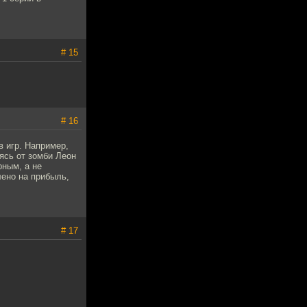
# 15
# 16
 игр. Например,
аясь от зомби Леон
рным, а не
лено на прибыль,
# 17