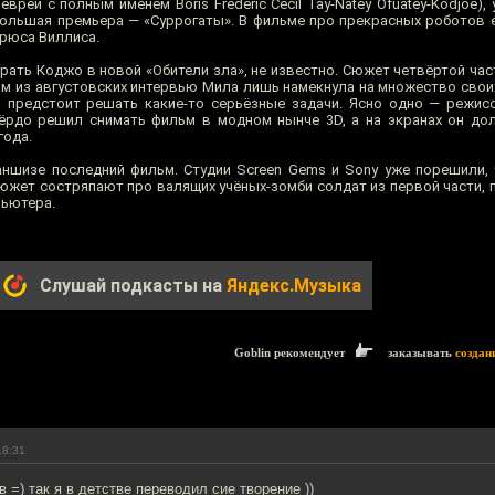
еврей с полным именем Boris Frederic Cecil Tay-Natey Ofuatey-Kodjoe),
большая премьера — «Суррогаты». В фильме про прекрасных роботов 
Брюса Виллиса.
грать Коджо в новой «Обители зла», не известно. Сюжет четвёртой ча
ом из августовских интервью Мила лишь намекнула на множество свои
 предстоит решать какие-то серьёзные задачи. Ясно одно — режис
ёрдо решил снимать фильм в модном нынче 3D, а на экранах он до
года.
аншизе последний фильм. Студии Screen Gems и Sony уже порешили, 
южет состряпают про валящих учёных-зомби солдат из первой части, 
ьютера.
Слушай подкасты на
Яндекс.Музыка
Goblin рекомендует
заказывать
создан
18:31
 =) так я в детстве переводил сие творение ))