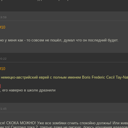
19:59
#10
о у меня как - то совсем не пошёл, думал что он последний будет.
20:22
#10
 немецко-австрийский еврей с полным именем Boris Frederic Cecil Tay-Nat
]
, его наверно в школе дразнили
21:45
тся! СКОКА МОЖНО! Уже все зомбяки сгнить спокойно должны! Или жив
рии то! Смотрел тока 2, третью даже не рискую, боюсь крушения идеалов