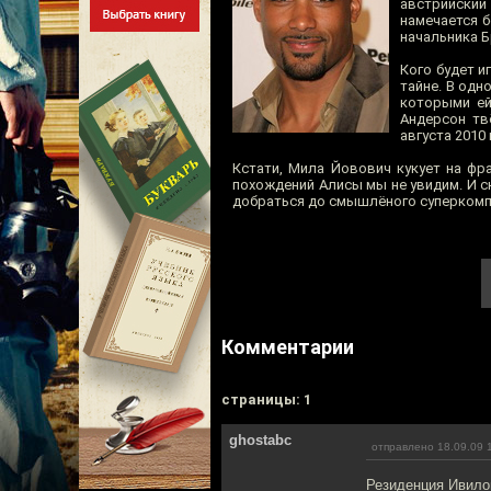
австрийский 
намечается 
начальника 
Кого будет и
тайне. В одн
которыми ей
Андерсон тв
августа 2010 
Кстати, Мила Йовович кукует на фр
похождений Алисы мы не увидим. И с
добраться до смышлёного суперкомп
Комментарии
cтраницы: 1
ghostabc
отправлено 18.09.09 
Резиденция Ивилов