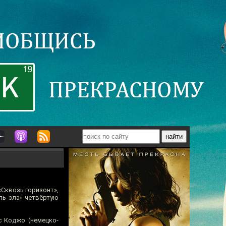
Сквозь горизонт»,
ль зла» четвёртую
с Коджо (немецко-