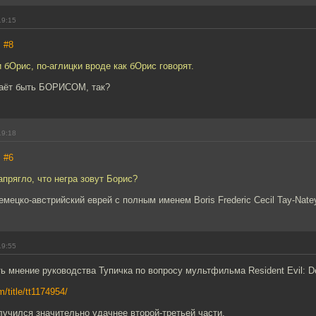
19:15
,
#8
и бОрис, по-аглицки вроде как бОрис говорят.
стаёт быть БОРИСОМ, так?
19:18
,
#6
апрягло, что негра зовут Борис?
емецко-австрийский еврей с полным именем Boris Frederic Cecil Tay-Natey
19:55
ь мнение руководства Тупичка по вопросу мультфильма Resident Evil: De
/title/tt1174954/
лучился значительно удачнее второй-третьей части.