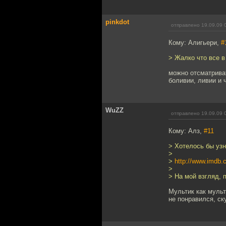
pinkdot
отправлено 19.09.09 
Кому: Алигьери,
#
> Жалко что все в
можно отсматриват
боливии, ливии и 
WuZZ
отправлено 19.09.09 
Кому: Алз,
#11
> Хотелось бы узн
>
>
http://www.imdb.c
>
> На мой взгляд, 
Мультик как мульт
не понравился, ску