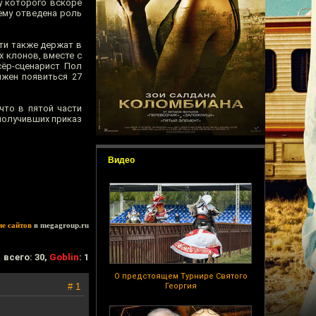
 у которого вскоре
ему отведена роль
сти также держат в
х клонов, вместе с
сёр-сценарист Пол
лжен появиться 27
что в пятой части
получивших приказ
Видео
ие сайтов
в megagroup.ru
всего: 30,
Goblin
: 1
О предстоящем Турнире Святого
# 1
Георгия