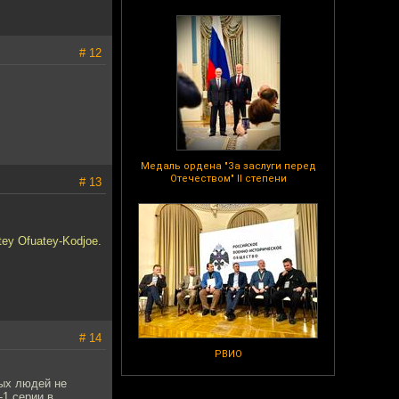
# 12
Медаль ордена "За заслуги перед
Отечеством" II степени
# 13
ey Ofuatey-Kodjoe.
# 14
РВИО
ых людей не
-1 серии в