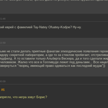
21:46
ий еврей с фамилией Tay-Natey Ofuatey-Kodjoe? Ну-ну.
22:59
ьме не стали делать приятные фанатам эпизодические появления героев
идору секретной лаборатории, а где то за стеклом пробегает, отстрелив
едфилд. А то оставили только Альберта Вескера, да и того сделали жи
еловеком. Жалко что все в Голливуде лежит под деньгами... Все наце
звернуться "творец, имеющий право одеваться как последний мудак"))
00:09
,
#6
апрягло, что негра зовут Борис?