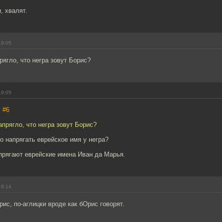
, хвалят.
19:05
рягло, что негра зовут Борис?
19:05
,
#6
апрягло, что негра зовут Борис?
 напрягать еврейское имя у негра?
прягают еврейские имена Иван да Марья.
19:14
рис, по-аглицки вроде как бОрис говорят.