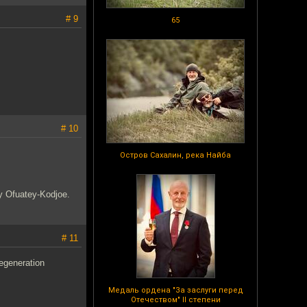
# 9
65
# 10
Остров Сахалин, река Найба
 Ofuatey-Kodjoe.
# 11
generation
Медаль ордена "За заслуги перед
Отечеством" II степени