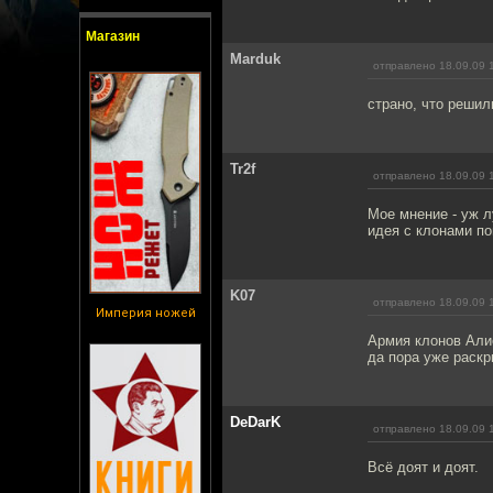
Магазин
Marduk
отправлено 18.09.09 
страно, что решил
Tr2f
отправлено 18.09.09 
Мое мнение - уж л
идея с клонами по
K07
отправлено 18.09.09 
Империя ножей
Армия клонов Алис
да пора уже раскр
DeDarK
отправлено 18.09.09 
Всё доят и доят.