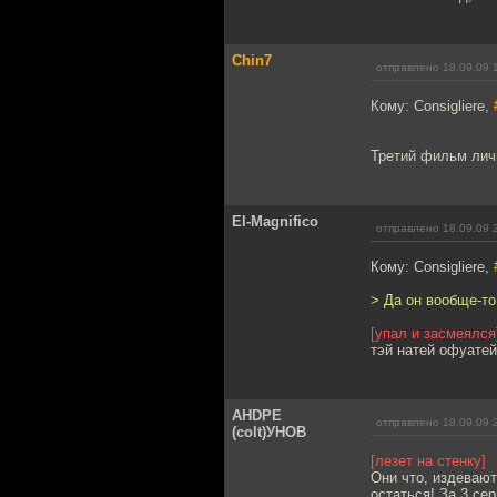
Chin7
отправлено 18.09.09 
Кому: Consigliere,
Третий фильм личн
El-Magnifico
отправлено 18.09.09 
Кому: Consigliere,
> Да он вообще-то
[упал и засмеялся
тэй натей офуатей
AHDPE
отправлено 18.09.09 
(colt)УНОВ
[лезет на стенку]
Они что, издеваю
остаться! За 3 се