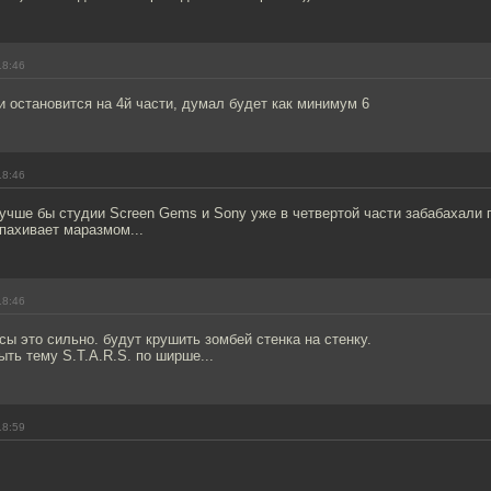
18:46
и остановится на 4й части, думал будет как минимум 6
18:46
учше бы студии Screen Gems и Sony уже в четвертой части забабахали п
пахивает маразмом...
18:46
ы это сильно. будут крушить зомбей стенка на стенку.
ыть тему S.T.A.R.S. по ширше...
18:59