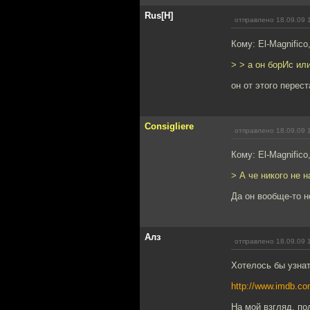
Rus[H]
отправлено 18.09.09 
Кому: El-Magnifico
> > а он борИс ил
он от этого пере
Consigliere
отправлено 18.09.09 
Кому: El-Magnifico
> А че никого не н
Да он вообще-то н
Алз
отправлено 18.09.09 
Хотелось бы узнат
http://www.imdb.com
На мой взгляд, по