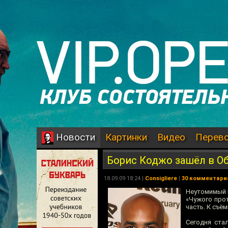
Картинки
Видео
Перев
Новости
Борис Коджо зашёл в Об
18.09.09 18:24 |
Consigliere
|
30 комментари
Неутомимый П
«Чужого прот
часть. К съё
Сегодня ста