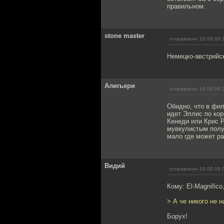
правильном.
stone master
отправлено 18.09.09 
Немецко-австрийск
Алигьери
отправлено 18.09.09 
Обидно, что в фил
идет Эллис по кор
Кенеди или Крис Р
мувкулистым получ
мало где может ра
Видий
отправлено 19.09.09 
Кому: El-Magnifico
> А че никого не н
Борух!