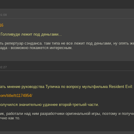
01:08
16
 Голливуде лежит под деньгами...
ь репертуар сэнданса. там типа не все лежит под деньгами, ну опять ж
чада - возможно покажется интересным.
02:27
ать мнение руководства Тупичка по вопросу мультфильма Resident Evil: 
om/title/tt1174954/
получился значительно удачнее второй-третьей части.
ик, работали над ним разработчики оригинальной игры, поэтому и полу
чно как то.