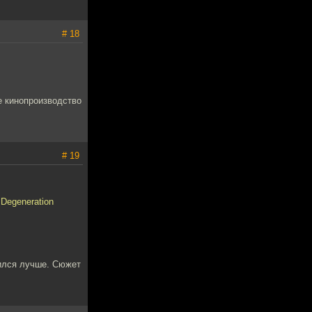
# 18
е кинопроизводство
# 19
Degeneration
чился лучше. Сюжет