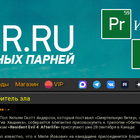
оды
Магазин
VIP
итель зла
ев
»
»
ол Уильям Скотт Андерсон, который поставил «Смертельную битву», «
ив Хищника», собирается элегантно присовокупить к трилогии «Обите
мкам
«Resident Evil 4: Afterlife»
приступают уже 28 сентября в Канаде.
ло известно, что к Миле Йовович на канадщине присоединится Бори