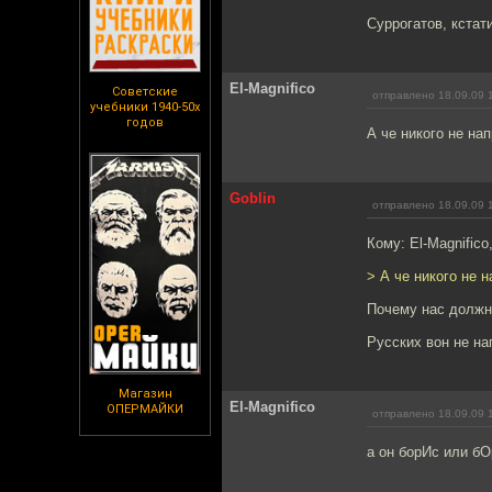
Суррогатов, кстати
El-Magnifico
Советские
отправлено 18.09.09 
учебники 1940-50х
годов
А че никого не нап
Goblin
отправлено 18.09.09 
Кому: El-Magnifico
> А че никого не н
Почему нас должно
Русских вон не на
Магазин
El-Magnifico
ОПЕРМАЙКИ
отправлено 18.09.09 
а он борИс или бО