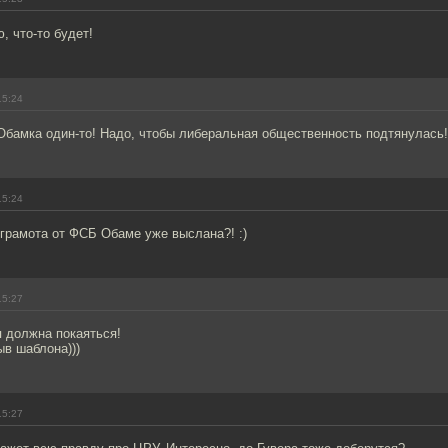
 что-то будет!
15:24
Обамка один-то! Надо, чтобы либеральная общественность подтянулась!
15:24
грамота от ФСБ Обаме уже выслана?! :)
15:27
 должна покаяться!
ыв шаблона)))
15:27