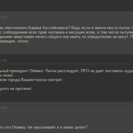
15:32
так обеспокоило Барака Хуссейновича? Ведь если и имели место пытки, 
 с соблюдением всех прав человека и несущие всем, в том числе пытуе
арными зверствами ничего общего они иметь по определению не могут. 
рмацию, плохо.
15:32
ьный президент Обамко. Пытки расследует, ПРО не дает поставить куда
о лезет.
ком города Вашингтонска смотрит.
долго не протянет.
15:33
кто это Обамку так науськивает и в каких целях?