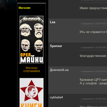
Магазин
Имею предчуствию,
Lea
отправлено 19.09.09 
Ить не справится 
Spenser
отправлено 19.09.09 
благодарственная 
Магазин
Домовой.ua
ОПЕРМАЙКИ
отправлено 19.09.09 
Кровавая ЦРУ-шня
А у эльфов - разр
vyklada4
отправлено 19.09.09 