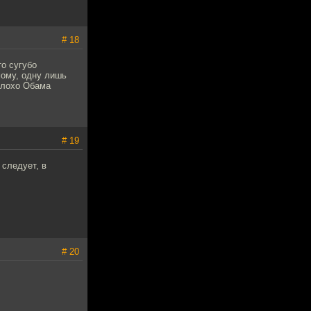
# 18
то сугубо
мому, одну лишь
Плохо Обама
# 19
 следует, в
# 20