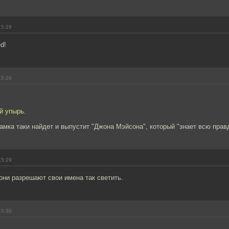
15:29
d!
15:29
й упырь.
мка таки найдет и выпустит "Джона Мэйсона", который "знает всю правду
15:29
они разрешают свои имена так светить.
15:30