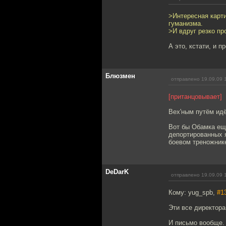
>Интересная карти
гуманизма.
>И вдруг резко пр
А это, кстати, и п
Блюзмен
отправлено 19.09.09 
[пританцовывает]
Вех'ным путём идё
Вот бы Обамка ещ
депортированных я
боевом треножник
DeDarK
отправлено 19.09.09 
Кому: yug_spb,
#1
Эти все директора
И письмо вообще.