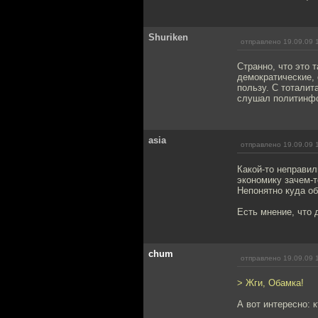
Shuriken
отправлено 19.09.09 
Странно, что это 
демократические,
пользу. С тоталит
слушал политинфо
asia
отправлено 19.09.09 
Какой-то неправил
экономику зачем-т
Непонятно куда об
Есть мнение, что 
chum
отправлено 19.09.09 
> Жги, Обамка!
А вот интересно: 