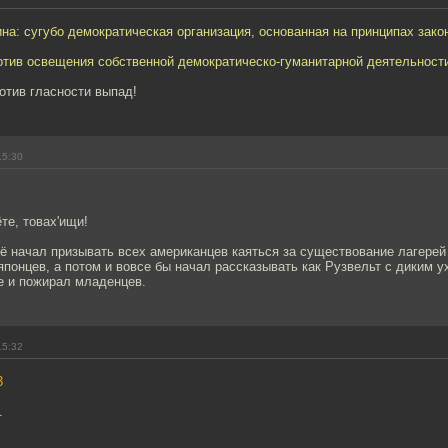
на: сугубо демократическая организация, основанная на принципах зако
отив освещения собственной демократическо-гуманитарной деятельност
ротив гласности выпад!
15:30
те, товах'ищи!
ё начал призывать всех американцев каяться за существование лагерей
понцев, а потом и вовсе бы начал рассказывать как Рузвельт с диким у
е и пожирал младенцев.
15:32
3
.