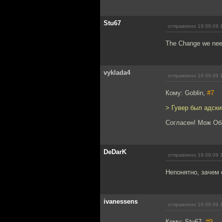
Stu67
отправлено 19.09.09 
The Change we nee
vyklada4
отправлено 19.09.09 
Кому: Goblin,
#7
> Гувер был адски
Согласен! Мож Оба
DeDarK
отправлено 19.09.09 
Непонятно, зачем 
ivanessens
отправлено 19.09.09 
Кому: Stu67,
#9