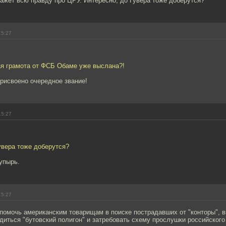
ажет всю правду про ЦРУ. Интересно, до Гувера тоже доберутся?
15:27
ая грамота от ФСБ Обаме уже выслана?!
рисвоено очередное звание!
15:27
увера тоже доберутся?
упырь.
15:27
помочь американским товарищам в поиске пострадавших от "конторы", в
иться "бутовский полигон" и затребовать схему прослушки российского