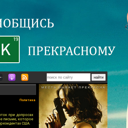
Политика
ыток при допросах
ме письме, которое
президентах США.