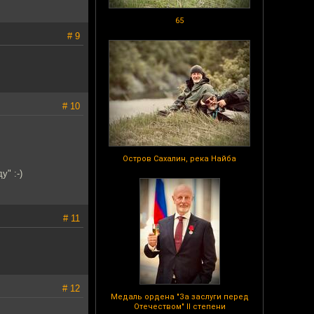
65
# 9
# 10
Остров Сахалин, река Найба
" :-)
# 11
# 12
Медаль ордена "За заслуги перед
Отечеством" II степени