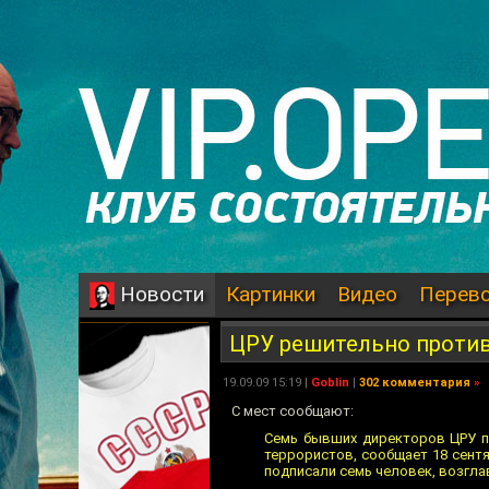
Картинки
Видео
Перев
Новости
ЦРУ решительно проти
19.09.09 15:19 |
Goblin
|
302 комментария
»
С мест сообщают:
Семь бывших директоров ЦРУ п
террористов, сообщает 18 сентя
подписали семь человек, возгл