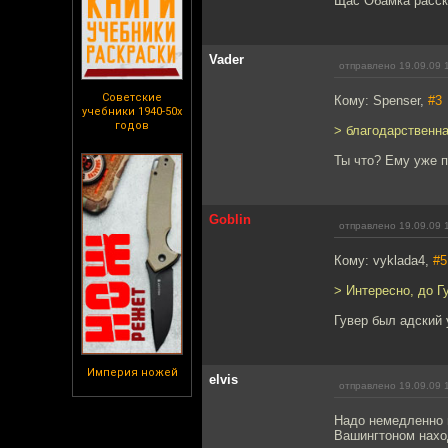
Щас Обамка расск
Vader
отправлено 19.09.09 
Советские
Кому: Spenser,
#3
учебники 1940-50х
годов
> благодарственн
Ты что? Ему уже п
Goblin
отправлено 19.09.09 
Кому: vyklada4,
#5
> Интересно, до Г
Гувер был адский 
Империя ножей
elvis
отправлено 19.09.09 
Надо немедленно 
Вашингтоном наход