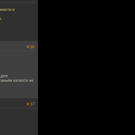
нности и
и.
# 16
 для
ханьем катался на
# 17