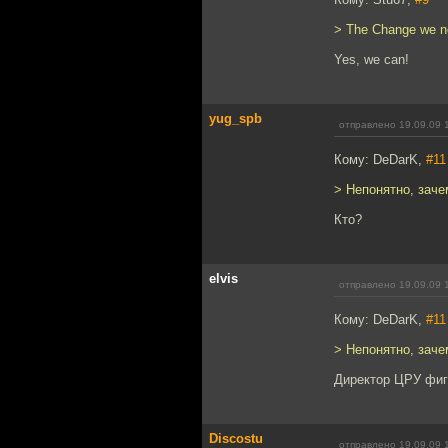
> The Change we n
Yes, we can!
yug_spb
отправлено 19.09.09 
Кому: DeDarK,
#11
> Непонятно, заче
Кто?
elvis
отправлено 19.09.09 
Кому: DeDarK,
#11
> Непонятно, заче
Директор ЦРУ фиг
Discostu
отправлено 19.09.09 