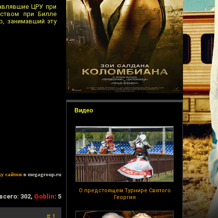
лавлявшие ЦРУ при
ством при Билле
р, занимавший эту
Видео
ку сайтов
в megagroup.ru
О предстоящем Турнире Святого
всего: 302,
Goblin
: 5
Георгия
# 1