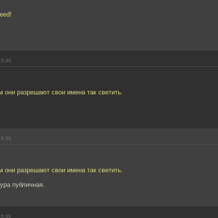
eed!
15:30
м они разрешают свои имена так светить.
15:30
м они разрешают свои имена так светить.
ура публичная.
15:30