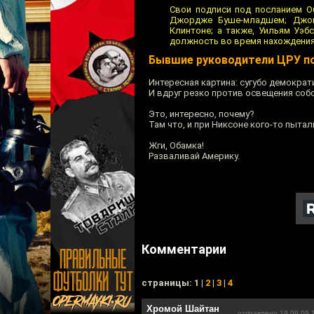
Свои подписи под посланием О
Джордже Буше-младшем; Джон
Клинтоне; а также, Уильям Уэ
должность во время нахождения 
Бывшие руководители ЦРУ по
Интересная картина: сугубо демократ
И вдруг резко против освещения соб
Это, интересно, почему?
Там что, и при Никсоне кого-то пыта
Жги, Обамка!
Разваливай Америку.
Комментарии
cтраницы: 1 |
2
|
3
|
4
Хромой Шайтан
отправлено 19.09.09 