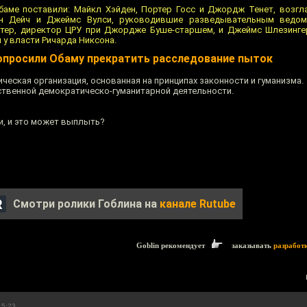
баме поставили: Майкл Хэйден, Портер Госс и Джордж Тенет, возг
 Дейч и Джеймс Вулси, руководившие разведывательным ведом
бстер, директор ЦРУ при Джордже Буше-старшем, и Джеймс Шлезинге
у власти Ричарда Никсона.
просили Обаму прекратить расследование пыток
ическая организация, основанная на принципах законности и гуманизма.
ственной демократическо-гуманитарной деятельности.
ли, и это может выплыть?
Смотри ролики Гоблина на
канале Rutube
Goblin рекомендует
заказывать
разработ
15:23