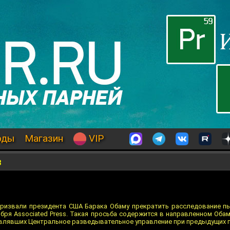
оды
Магазин
VIP
в
ризвали президента США Барака Обаму прекратить расследование п
бря Associated Press. Такая просьба содержится в направленном Оба
авлявших Центральное разведывательное управление при предыдущих 