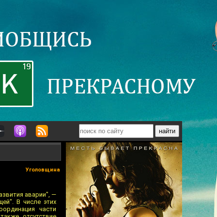
Уголовщина
азвития аварии", —
ей". В числе этих
оординация части
 также отсутствие