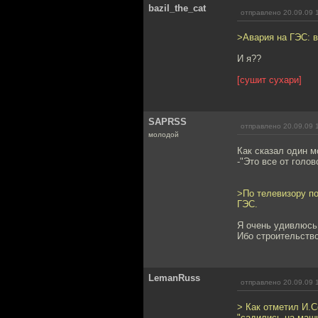
bazil_the_cat
отправлено 20.09.09 
>Авария на ГЭС: 
И я??
[сушит сухари]
SAPRSS
отправлено 20.09.09 
молодой
Как сказал один м
-"Это все от голов
>По телевизору по
ГЭС.
Я очень удивлюсь
Ибо строительство
LemanRuss
отправлено 20.09.09 
> Как отметил И.С
"садились на маши