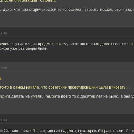
сь если они вспомнят Сталина.
ом духе, что там старичок какой-то копошился, строить мешал, это, типа,
19:39
ения первых лиц на предмет, почему восстановление должно вестись за
рифа уже разговоры были.
19:40
1
кто-то в самом начале, что советские проектировщики были виноваты...
фига делать не умели. Ремонта всего то с десяток лет не было, а она 
19:44
и Сталине - сели бы все, многие надолго, некоторых бы расстляли. И эт