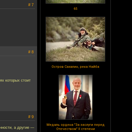
# 7
65
# 8
Остров Сахалин, река Найба
ях которых стоит
# 9
Медаль ордена "За заслуги перед
нности, а другие —
Отечеством" II степени