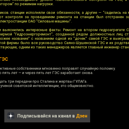
атором" по режимам нагрузки.
иков станции исполняли свои обязанности, а другие — "садились на
 от контроля за проведением ремонта на станции был отстранен з
электростанции ОАО "Силовые машины".
и выяснились интересные факты. Ремонт на втором гидроагрегате 
фирмой "Гидроэнергоремонт", созданной рядом должностных лиц ст
ожее название" с названием одной из "дочек" самой ГЭС и выигрыв
этой фирмы было все руководство Саяно-Шушенской ГЭС и их родстве
ствующее, одним из таких менеджеров является главный инженер станц
 ГЭС
фективные собственники мгновенно поправят случайную поломку.
 пять лет — и через пять лет ГЭС заработает снова.
цать три передачи про Сталина и жертвы ГУЛАГа.
мученой советской интеллигенции, это общеизвестно.
Подписывайся на канал в
Дзен