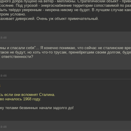
дного добра пущено на ветер - миллионы. Стратегический объект - прив
сосяние. Под угрозой - энергоснабжение территории сопоставимой по ра
быть твёрдо уверенным - нихрена никому не будет. В лучшем случае ка
трояк условно.
пахивает диверсией. Очень уж объект примечательный.
19:46
ны и спасали себя"... Я конечно понимаю, что сейчас не сталинские вр
такое не будут, но хоть что-то трусам, пренебрегшим своим долгом, буд
 ответственности?
19:46
8
сь если они вспомнят Сталина.
во началось 1968 году.
ку телами безвинных начали задолго до!
19:46