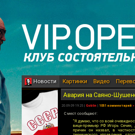
Картинки
Видео
Перев
Новости
Авария на Саяно-Шушен
20.09.09 19:25 |
Goblin
|
1051 комментарий
»
С мест сообщают:
"Я думаю, что со всей очевидно
вице-премьер РФ Игорь Сечин, 
причин он назвал, в частнос
технического управления, отс