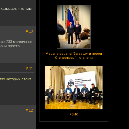
казывает, что там
# 10
ьше 200 миллионов.
арни просто
Медаль ордена "За заслуги перед
Отечеством" II степени
# 11
тях которых стоит
# 12
РВИО