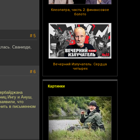
Клеопатра, часть 2: финансовое
болото
# 5
клась. Сванизде,
Вечерний Излучатель: Сердца
четырех
# 6
:
Картинки
зербайджана
ниц Ингу и Ануш,
заявили, что
снить в письменном