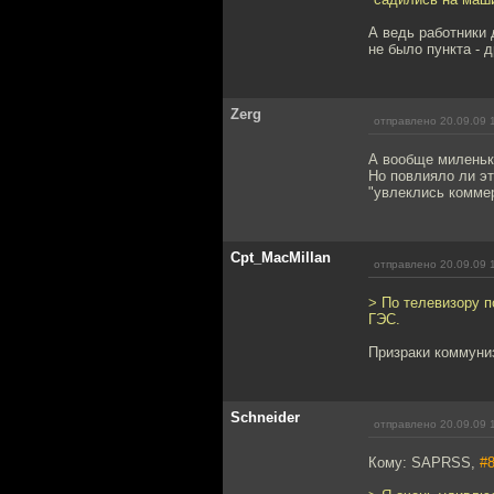
А ведь работники 
не было пункта - д
Zerg
отправлено 20.09.09 
А вообще миленько
Но повлияло ли эт
"увлеклись комме
Cpt_MacMillan
отправлено 20.09.09 
> По телевизору п
ГЭС.
Призраки коммуниз
Schneider
отправлено 20.09.09 
Кому: SAPRSS,
#