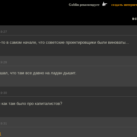
Goblin рекомендует
создать интерне
вс
19:27
о-то в самом начале, что советские проектировщики были виноваты...
19:28
шал, что там все давно на ладан дышит.
19:30
 как там было про капиталистов?
19:31
1