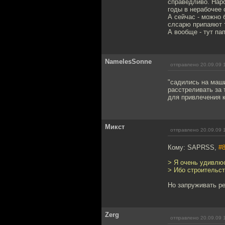
справедливо. Наро
годы в нерабочее 
А сейчас - можно 
слсарю припаяют 
А вообще - тут па
NamelesSonne
отправлено 20.09.09 
"садились на маши
расстреливать за 
для привлечения к
Микст
отправлено 20.09.09 
Кому: SAPRSS,
#
> Я очень удивлю
> Ибо строительст
Но запруживать ре
Zerg
отправлено 20.09.09 