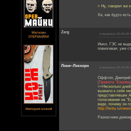
> Ну, говорил же 
Ха, как будто есть
Zerg
Магазин
отправлено 20.09.09 
ОПЕРМАЙКИ
Имхо, ГЭС не выде
повизгивая, уже с
Локи~Локхорн
отправлено 20.09.09 
Оффтоп, Дмитрий 
[Правила "Евровид
>>Несколько дней
вызвало к себе не
представлявших Ар
голосование на "Е
виде, почему он г
http://lenta.ru/news
Империя ножей
Разносчики демок