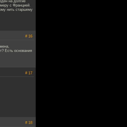
едён на долгие
змеру с Францией.
кому нить старшему
# 16
емена,
ет? Есть основания
# 17
# 18