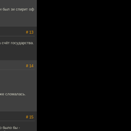
 и был зи спирит оф
# 13
 счёт государства.
# 14
уже сломалась.
# 15
о было бы -