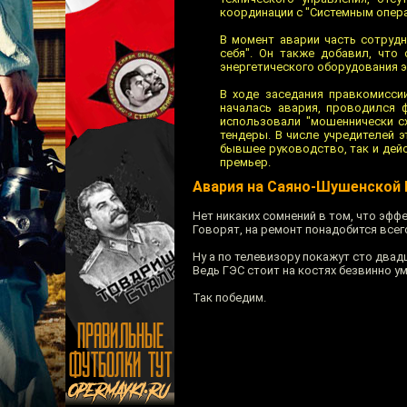
координации с "Системным опер
В момент аварии часть сотрудн
себя". Он также добавил, что
энергетического оборудования 
В ходе заседания правкомисси
началась авария, проводился 
использовали "мошеннически сх
тендеры. В числе учредителей 
бывшее руководство, так и дей
премьер.
Авария на Саяно-Шушенской
Нет никаких сомнений в том, что эф
Говорят, на ремонт понадобится всего
Ну а по телевизору покажут сто двад
Ведь ГЭС стоит на костях безвинно у
Так победим.