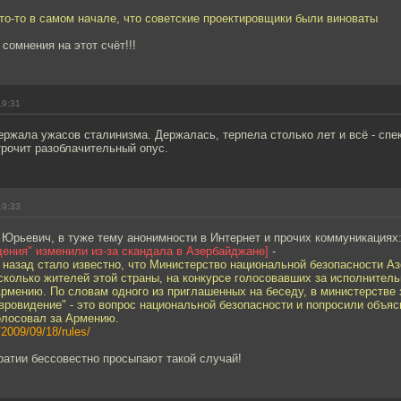
кто-то в самом начале, что советские проектировщики были виноваты
 сомнения на этот счёт!!!
19:31
ржала ужасов сталинизма. Держалась, терпела столько лет и всё - спе
трочит разоблачительный опус.
19:33
Юрьевич, в туже тему анонимности в Интернет и прочих коммуникациях
ения" изменили из-за скандала в Азербайджане]
-
 назад стало известно, что Министерство национальной безопасности А
сколько жителей этой страны, на конкурсе голосовавших за исполнитель
мению. По словам одного из приглашенных на беседу, в министерстве 
вровидение" - это вопрос национальной безопасности и попросили объя
олосовал за Армению.
/2009/09/18/rules/
ратии бессовестно просыпают такой случай!