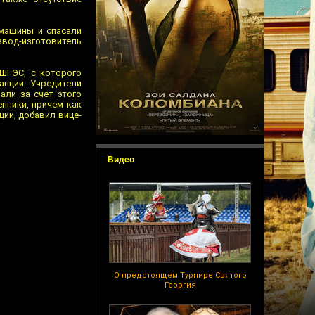
 машины и спасали
авод-изготовитель
СШГЭС, с которого
анции. Учредители
али за счет этого
нники, причем как
ии, добавил вице-
Видео
О предстоящем Турнире Святого
Георгия