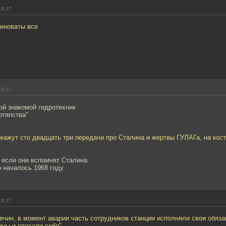
19:37
виноваты все
19:37
ой знакомой гидротехник
отяпства"
кажут сто двадцать три передачи про Сталина и жертвы ГУЛАГа, на кост
 если они вспомнят Сталина.
 началось 1968 году.
19:37
ечин, в момент аварии часть сотрудников станции исполняли свои обяза
ны и спасали себя".