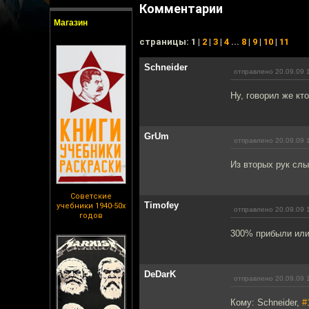
Комментарии
Магазин
cтраницы: 1 |
2
|
3
|
4
...
8
|
9
|
10
|
11
Schneider
отправлено 20.09.09 
Ну, говорил же кт
GrUm
отправлено 20.09.09 
Из вторых рук слы
Советские
Timofey
учебники 1940-50х
отправлено 20.09.09 
годов
300% прибыли или
DeDarK
отправлено 20.09.09 
Кому: Schneider,
#