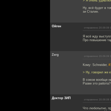
> Я очень удивлю
Ну, всё будет в т
зи Сталин.
Ойген
отправлено 20.09.09 
Я всё жду выступл
Про повышение та
Zerg
отправлено 20.09.09 
Кому: Schneider,
#
> Ну, говорил же 
В союзе вообще ни
Разве это работа?
Доктор ЗИП
отправлено 20.09.09 
Что любопытно, пр