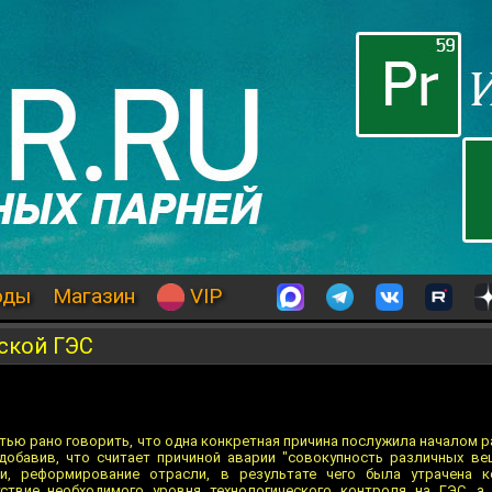
оды
Магазин
VIP
ской ГЭС
стью рано говорить, что одна конкретная причина послужила началом р
добавив, что считает причиной аварии "совокупность различных вещ
ти, реформирование отрасли, в результате чего была утрачена к
утствие необходимого уровня технологического контроля на ГЭС, а