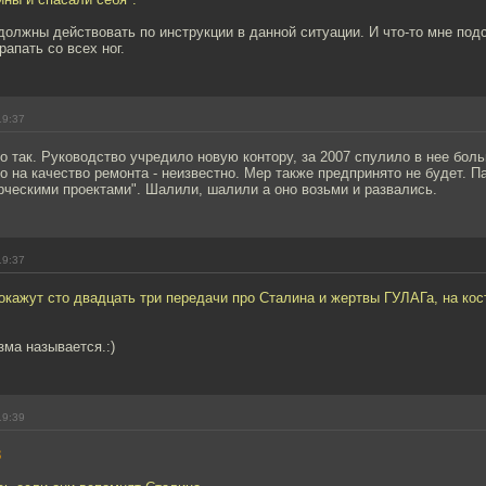
должны действовать по инструкции в данной ситуации. И что-то мне подс
рапать со всех ног.
19:37
 так. Руководство учредило новую контору, за 2007 спулило в нее бол
о на качество ремонта - неизвестно. Мер также предпринято не будет. П
рческими проектами". Шалили, шалили а оно возьми и развались.
19:37
окажут сто двадцать три передачи про Сталина и жертвы ГУЛАГа, на кос
ма называется.:)
19:39
8