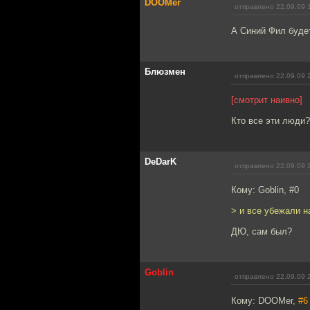
DOOMer
отправлено 22.09.09 
А Синий Фил буде
Блюзмен
отправлено 22.09.09 
[смотрит наивно]
Кто все эти люди
DeDarK
отправлено 22.09.09 
Кому: Goblin, #0
> и все убежали н
ДЮ, сам был?
Goblin
отправлено 22.09.09 
Кому: DOOMer,
#6