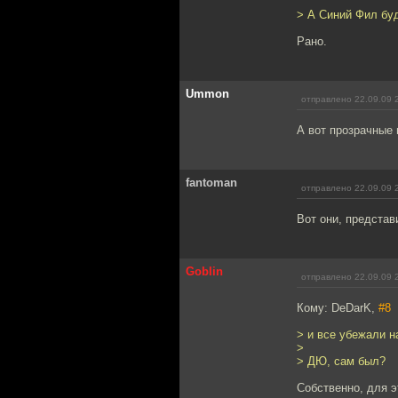
> А Синий Фил бу
Рано.
Ummon
отправлено 22.09.09 
А вот прозрачные 
fantoman
отправлено 22.09.09 
Вот они, представ
Goblin
отправлено 22.09.09 
Кому: DeDarK,
#8
> и все убежали н
>
> ДЮ, сам был?
Собственно, для э