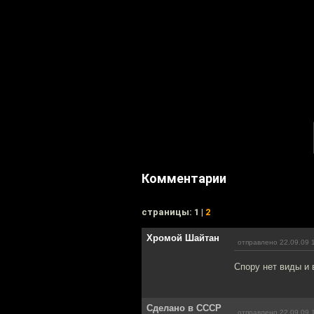
Комментарии
cтраницы: 1 |
2
Хромой Шайтан
отправлено 22.09.09 
Спору нет виды и 
Сделано в СССР
отправлено 22.09.09 