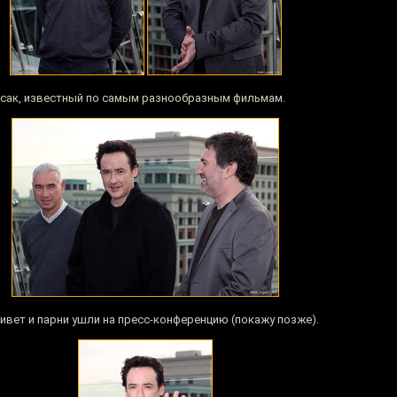
юсак, известный по самым разнообразным фильмам.
вет и парни ушли на пресс-конференцию (покажу позже).