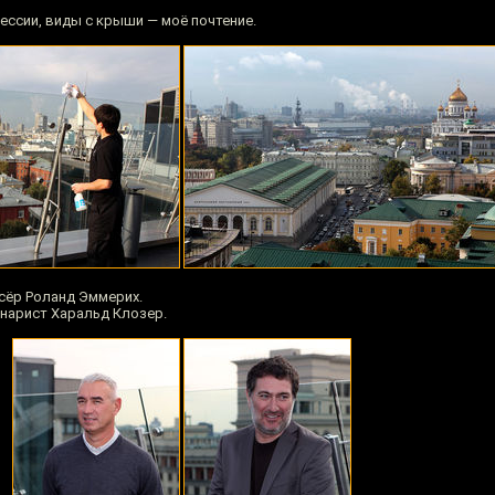
ессии, виды с крыши — моё почтение.
сёр Роланд Эммерих.
нарист Харальд Клозер.