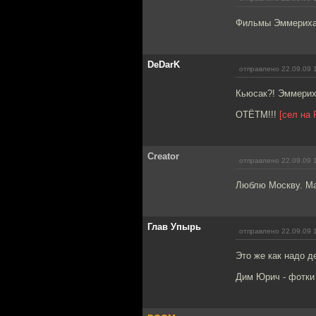
Фильмы Эммериха 
DeDarK
отправлено 22.09.09 
Кьюсак?! Эммери
ОТЁТМ!!!
[сел на 
Creator
отправлено 22.09.09 
Люблю Москву. М
Глав Упырь
отправлено 22.09.09 
Это же как надо д
Дим Юрич - фотки 