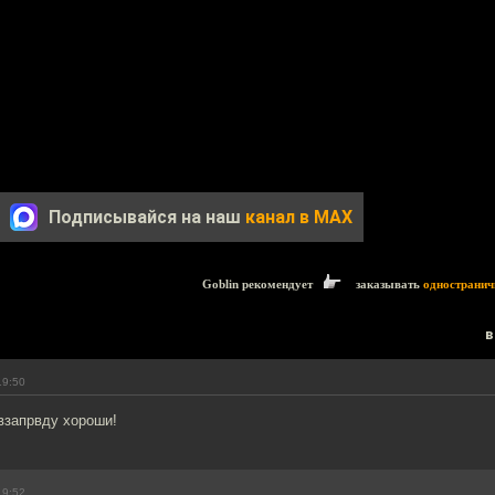
Подписывайся на наш
канал в MAX
Goblin рекомендует
заказывать
одностранич
в
19:50
взапрвду хороши!
19:52