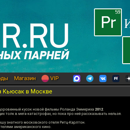
оды
Магазин
VIP
 Кьюсак в Москве
доровенный кусок новой фильмы Роланда Эммериха
2012
.
х толк в мега-катастрофах, но пока про неё рассказывать нельзя.
ышу знатного московского отеля Ритц-Карлтон.
ятелями американского кино.