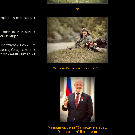
65
емедленно выполнил
 появилось кольцо
сы в мире.
в костерок войны с
жена, Сиф, сама по
исполнении Натальи
Остров Сахалин, река Найба
Медаль ордена "За заслуги перед
Отечеством" II степени