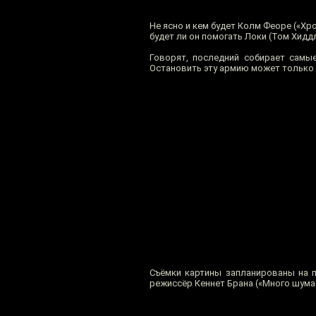
Не ясно и кем будет Колм Феоре («Хр
будет ли он помогать Локи (Том Хидд
Говорят, последний собирает самые
Остановить эту армию может только 
Съёмки картины запланированы на п
режиссёр Кеннет Брана («Много шума и