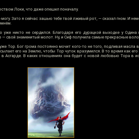
ством Локи, что даже опешил поначалу.
е могу. Зато я сейчас зашью тебе твой лживый рот, — сказал гном. И н
емнём.
о уже никто не сердился. Благодаря его дурацкой выходке у Одина
р — свой знаменитый молот. Ну, и Сиф получила самые прекрасные воло
уже Тор. Бог грома постоянно мочит кого-то не того, подливая масла 
сылает его на Землю, чтобы Тор чуток вразумился. В то время как его 
я, в Асгарде. В каких отношениях она будет с новой любовью Тора в 