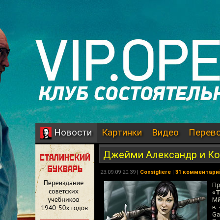
Картинки
Видео
Перев
Новости
Джейми Александр и Ко
23.09.09 20:39 |
Consigliere
|
31 комментари
Пр
«Т
Мй
в 
Ga