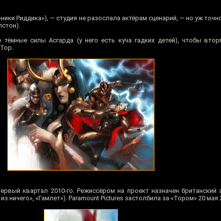
оники Риддика»), — студия не разослала актёрам сценарий, — но уж точн
лстон).
 тёмные силы Асгарда (у него есть куча гадких детей), чтобы втор
Тор.
ервый квартал 2010-го. Режиссёром на проект назначен британский а
з ничего», «Гамлет»). Paramount Pictures застолбила за «Тором» 20 мая 