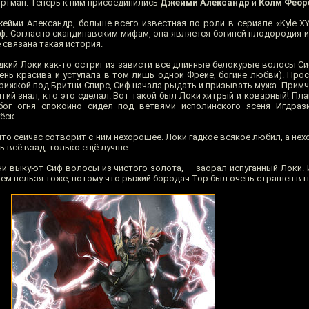
ртман. Теперь к ним присоединились
Джейми Александр
и
Колм Феор
ейми Александр, больше всего известная по роли в сериале «Kyle XY
ф. Согласно скандинавским мифам, она является богиней плодородия и
 связана такая история.
дкий Локи как-то остриг из зависти все длинные белокурые волосы Си
ень красива и уступала в том лишь одной Фрейе, богине любви). Про
рижкой под Бритни Спирс, Сиф начала рыдать и призывать мужа. Прим
ий знал, кто это сделал. Вот такой был Локи хитрый и коварный! Пла
бог огня спокойно сидел под ветвями исполинского ясеня Игдраз
ёск.
 что сейчас сотворит с ним нехорошее. Локи гадкое всякое любил, а нех
 всё взад, только ещё лучше.
ни выкуют Сиф волосы из чистого золота, — заорал испуганный Локи. 
чем нельзя тоже, потому что рыжий бородач Тор был очень страшен в г