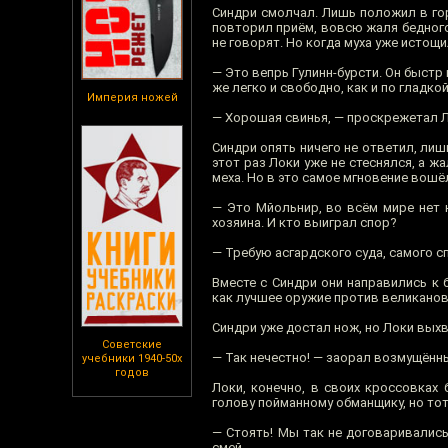
Синдри смолчал. Лишь положил в гор
повторил приём, вовсю жаля бедного 
не говорят. Но когда муха уже истощ
— Это вепрь Гулинн-бурсти. Он быстр
же легко и свободно, как и по гладкой
Империя ножей
— Хорошая свинья, — проскрежетал Л
Синдри опять ничего не ответил, ли
этот раз Локи уже не стеснялся, а ж
меха. Но в это самое мгновение вош
— Это Мйольнир, во всём мире нет н
хозяина. И кто выиграл спор?
— Требую асгардского суда, самого с
Вместе с Синдри они направились к
как лучшее оружие против великанов
Синдри уже достал нож, но Локи вых
Советские
— Так нечестно! — заорал возмущённы
учебники 1940-50х
годов
Локи, конечно, в своих кроссовках 
голову пойманному обманщику, но то
— Стоять! Мы так не договаривались,
смей.