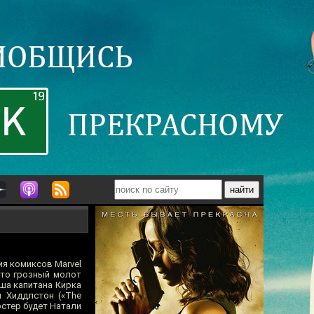
я комиксов Marvel
что грозный молот
ша капитана Кирка
м Хиддлстон («The
остер будет Натали