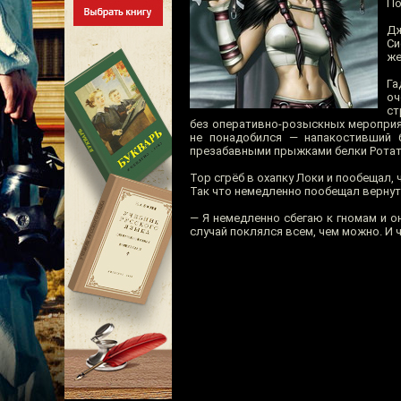
По
Дж
Си
же
Га
оч
ст
без оперативно-розыскных мероприят
не понадобился — напакостивший 
презабавными прыжками белки Ротат
Тор сгрёб в охапку Локи и пообещал,
Так что немедленно пообещал вернуть
— Я немедленно сбегаю к гномам и о
случай поклялся всем, чем можно. И 