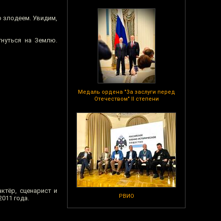
о злодеем. Увидим,
гнуться на Землю.
Медаль ордена "За заслуги перед
Отечеством" II степени
ктёр, сценарист и
РВИО
2011 года.