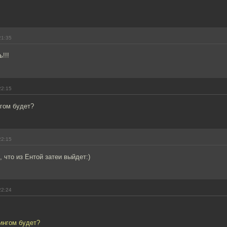
21:35
!!!
22:15
нгом будет?
22:15
 что из Ентой затеи выйдет:)
22:24
тингом будет?