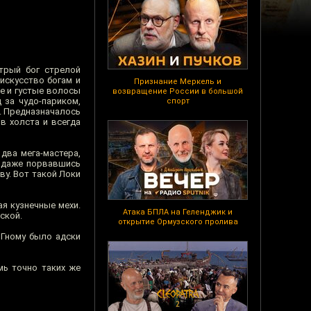
трый бог стрелой
искусство богам и
Признание Меркель и
е и густые волосы
возвращение России в большой
 за чудо-париком,
спорт
. Предназначалось
в холста и всегда
два мега-мастера,
и даже порвавшись
ву. Вот такой Локи
ая кузнечные мехи.
Атака БПЛА на Геленджик и
ской.
открытие Ормузского пролива
 Гному было адски
мь точно таких же