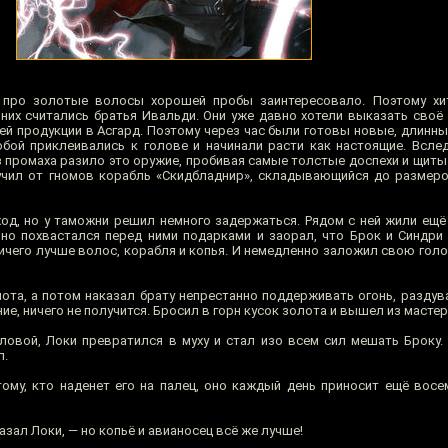
е про золотые волосы хорошей пробы заинтересовало. Поэтому хи
них считались братья Ивальди. Они уже давно хотели выказать своё 
й продукции в Асгард. Поэтому через час были готовы новые, длинны
обой приклеивались к голове и начинали расти как настоящие. Вслед
з промаха разило это оружие, пробивая самые толстые доспехи и щиты
олучил от гномов корабль «Скидбладнир», складывающийся до размеро
од, но у таможни решил немного задержаться. Рядом с ней жили ещё 
нно похвастался перед ними подарками и заорал, что Брок и Синдр
ичего лучше волос, корабля и копья. И немедленно заложил свою голо
иота, а потом наказал брату непрестанно поддерживать огонь, раздув
ие, ничего не получится. Бросил в горн кусок золота и вышел из мастер
ловой, Локи превратился в муху и стал изо всем сил мешать Броку.
л.
ому, кто наденет его на палец, оно каждый день приносит ещё восе
азал Локи, — но копьё и авианосец всё же лучше!