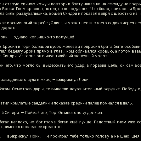
н старую свиную кожу и повторил брату наказ ни на секунду не преры
Брока. Гном краснел, потел, но не поддался. Что было, прихлопни Бро
ила силы раздувальщика, вошёл Синдри и показал вепря с шерстью из ч
 как восьминогий жеребец Одина, и может нести своего седока через лес
 дороге.
оки, — однако, копьишко-то получше!
шь бросил в горн большой кусок железа и попросил брата быть особен
алил беднягу Брока прямо в глаз. Гном обливался кровью, а потом взв
ёл Синдри. Из горна он вынул тяжёлый железный молот.
ичего, что могло бы выдержать его удар, а поразив цель, он сам во
праведливого суда в мире, — выкрикнул Локи.
 богам. Осмотрев дары, те вынесли неутешительный вердикт. Победу 
.
ватил крылатые сандалии и показав средний палец помчался вдаль.
й Синдри. — Поймай его, Тор. Он мне голову должен.
бегал неплохо, но бог грома бегал ещё лучше. Радостный гном уже с
т применил последнее средство.
 — выкрикнул Локи. — Я проиграл тебе только голову, а не шею. Шея 