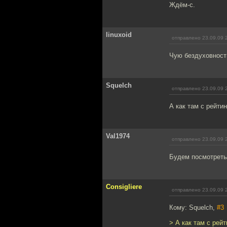
Ждём-с.
linuxoid
отправлено 23.09.09 
Чую бездуховность
Squelch
отправлено 23.09.09 
А как там с рейти
Val1974
отправлено 23.09.09 
Будем посмотреть,
Consigliere
отправлено 23.09.09 
Кому: Squelch,
#3
> А как там с рей