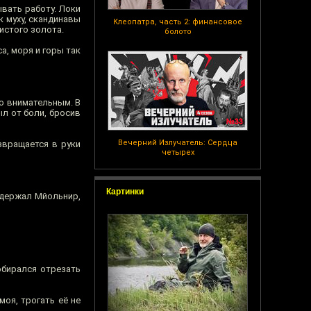
вать работу. Локи
к муху, скандинавы
Клеопатра, часть 2: финансовое
истого золота.
болото
а, моря и горы так
но внимательным. В
ыл от боли, бросив
Вечерний Излучатель: Сердца
звращается в руки
четырех
Картинки
одержал Мйольнир,
обирался отрезать
моя, трогать её не