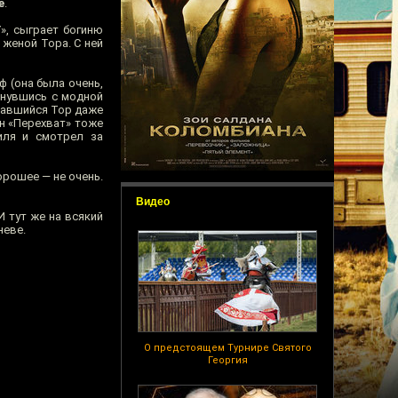
е
.
», сыграет богиню
 женой Тора. С ней
ф (она была очень,
снувшись с модной
чавшийся Тор даже
н «Перехват» тоже
иля и смотрел за
орошее — не очень.
Видео
И тут же на всякий
неве.
О предстоящем Турнире Святого
Георгия