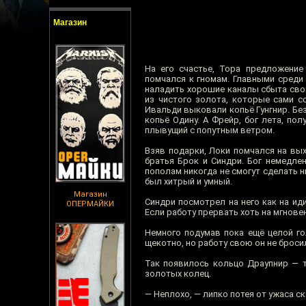
Магазин
На его счастье, Тора предложени
помчался к гномам. Главными среди 
наладить хорошие каналы сбыта свое
из чистого золота, которые сами с
Ивальди выковали копьё Гунгнир. Бе
копьё Одину. А Фрейр, бог лета, п
плывущий с попутным ветром.
Взяв подарки, Локи помчался на вых
братья Брок и Синдри. Бог немедле
пополам никогда не смогут сделать н
был хитрый и умный.
Магазин
Синдри посмотрел на него как на ид
ОПЕРМАЙКИ
Если работу прервать хоть на мгновен
Немного подумав пока ещё целой го
щекотно, но работу свою он не броси
Так появилось кольцо Драупнир — т
золотых колец.
— Неплохо, — липко потея от ужаса ск