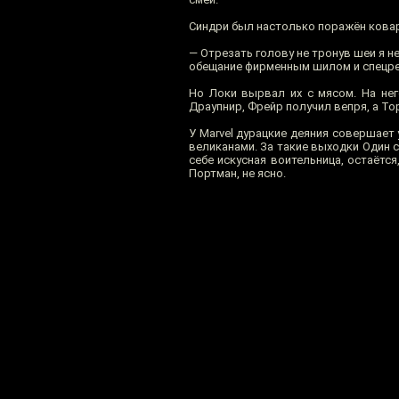
Синдри был настолько поражён ковар
— Отрезать голову не тронув шеи я н
обещание фирменным шилом и спецр
Но Локи вырвал их с мясом. На нег
Драупнир, Фрейр получил вепря, а То
У Marvel дурацкие деяния совершает 
великанами. За такие выходки Один с
себе искусная воительница, остаётс
Портман, не ясно.