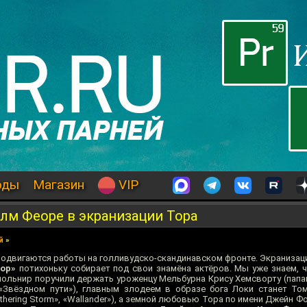
оды
Магазин
VIP
лм Феоре в экранизации Тора
й
»
одвигаются работы на голливудско-скандинавском фронте. Экранизаци
ор»
потихоньку собирает под свои знамёна актёров. Мы уже знаем, 
ольнир поручили держать уроженцу Мельбурна Крису Хемсворту (папа
«Звёздном пути»), главным злодеем в образе бога Локи станет То
thering Storm», «Wallander»), а земной любовью Тора по имени Джейн Ф