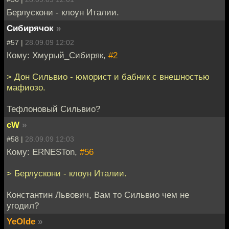
Берлускони - клоун Италии.
Сибирячок
»
#57 |
28.09.09 12:02
Кому: Хмурый_Сибиряк,
#2
> Дон Сильвио - юморист и бабник с внешностью
мафиозо.
Тефлоновый Сильвио?
cW
»
#58 |
28.09.09 12:03
Кому: ERNESTon,
#56
> Берлускони - клоун Италии.
Константин Львович, Вам то Сильвио чем не
угодил?
YeOlde
»