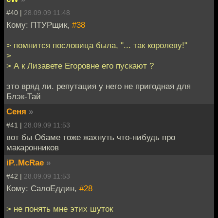
#40 |
28.09.09 11:48
Кому: ПТУРщик,
#38
> помнится пословица была, "... так королеву!"
>
> А к Лизавете Егоровне его пускают ?
это вряд ли. репутация у него не пригодная для
Блэк-Тай
Сеня
»
#41 |
28.09.09 11:53
вот бы Обаме тоже жахнуть что-нибудь про
макаронников
iP..McRae
»
#42 |
28.09.09 11:53
Кому: СалоЕддин,
#28
> не понять мне этих шуток