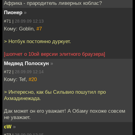
Африка - прародитель ливерных коблас?
Пионер
»
#71 |
28.09.09 12:13
Кому: Goblin,
#7
> Нотбук постоянно дуркует.
[шопчет о 10ой версии элитного браузера]
Медвед Полоскун
»
#72 |
28.09.09 12:14
Кому: Tef,
#20
> Интересно, как бы Сильвио пошутил про
Ахмадинежада.
Дак может он его уважает! А Обаму похоже совсем
не уважает.
cW
»
#73 |
28.09.09 12:15