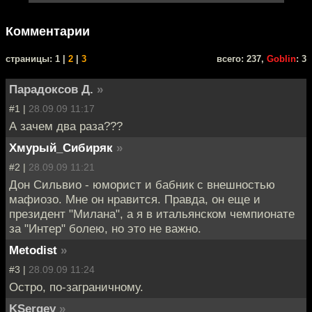
Комментарии
cтраницы: 1 |
2
|
3
всего: 237,
Goblin
: 3
Парадоксов Д.
»
#1 |
28.09.09 11:17
А зачем два раза???
Хмурый_Сибиряк
»
#2 |
28.09.09 11:21
Дон Сильвио - юморист и бабник с внешностью
мафиозо. Мне он нравится. Правда, он еще и
президент "Милана", а я в итальянском чемпионате
за "Интер" болею, но это не важно.
Metodist
»
#3 |
28.09.09 11:24
Остро, по-заграничному.
KSergey
»