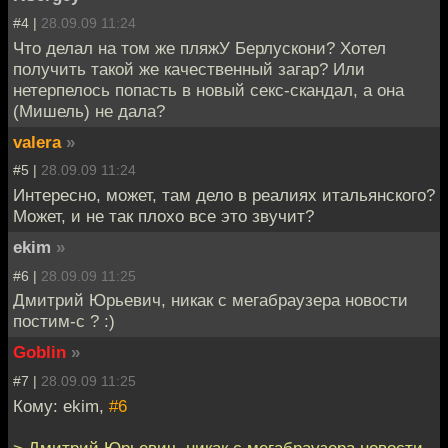
#4 |
28.09.09 11:24
Что делал на том же пляжУ Берлускони? Хотел
получить такой же качественный загар? Или
нетерпелось попасть в новый секс-скандал, а она
(Мишель) не дала?
valera
»
#5 |
28.09.09 11:24
Интересно, может, там дело в реалиях итальянского?
Может, и не так плохо все это звучит?
ekim
»
#6 |
28.09.09 11:25
Дмитрий Юрьевич, никак с мегабраузера новости
постим-с ? :)
Goblin
»
#7 |
28.09.09 11:25
Кому: ekim,
#6
> Дмитрий Юрьевич, никак с мегабраузера новости