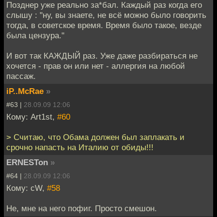
Позднер уже реально за*бал. Каждый раз когда его
слышу : "ну, вы знаете, не всё можно было говорить
тогда, в советское время. Время было такое, везде
была цензура."
И вот так КАЖДЫЙ раз. Уже даже разбираться не
хочется - прав он или нет - аллергия на любой
пассаж.
iP..McRae
»
#63 |
28.09.09 12:06
Кому: Art1st,
#60
> Считаю, что Обама должен был заплакать и
срочно напасть на Италию от обиды!!!
ERNESTon
»
#64 |
28.09.09 12:06
Кому: cW,
#58
Не, мне на него пофиг. Просто смешон.