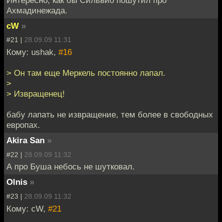
Интересно, как бы Сильвио пошутил про
Ахмадинежада.
cW
»
#21 |
28.09.09 11:31
Кому: ushak,
#16
> Он там еще Меркель постоянно лапал.
>
> Извращенец!
бабу лапать не извращение, тем более в свободных
европах.
Akira San
»
#22 |
28.09.09 11:32
А про Буша небось не шутковал.
Olnis
»
#23 |
28.09.09 11:32
Кому: cW,
#21