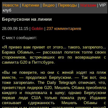
Новости
|
Картинки
|
Видео
|
Переводы
|
Магазин
|
VIP
клуб
Берлускони на линии
28.09.09 11:15
|
Goblin
|
237 комментариев
С мест сообщают:
«Я привез вам привет от этого... такого, загорелого...
Барака Обамы», — рассказал политик толпе своих
сторонников, встречавших его по возвращении с
саммита G20 в Питтсбурге.
«Вы не поверите, но они с женой ходят на пляж
вместе, — продолжал Берлускони. — Так вот, она
тоже загорелая». The Daily Telegraph отмечает, что,
приветствуя лидеров G20, Мишель Обама приобняла
каждого и поцеловала в щеку; однако Берлускони
первая леди США только пожала руку. Издание
связывает сдержанность Мишель Обамы с
сексуальным скандалом, участником которого весной