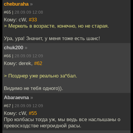
cheburaha
»
#65 |
28.09.09 12:08
Кому: cW,
#33
> Меркель в возрасте, конечно, но не старая.
Ура, ура! Значит, у меня тоже есть шанс!
chuk200
»
#66 |
28.09.09 12:09
Кому: derek,
#62
> Позднер уже реально за*бал.
Видимо не тебя одного)).
Abaraevna
»
#67 |
28.09.09 12:09
Кому: cW,
#55
Про колбасы тогда уж, мы ведь все наслышаны о
превосходстве негроидной расы.