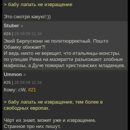
> бабу лапать не извращение
Это смотря какую!:))
Stuber
»
#24 |
28.09.09 11:34
Экий Берлускони не политкорректный. Пошто
Обамку обижает?!
И ведь никто не верещит, что итальянцы-монстры,
по улицам Рима на мазератти разьезжают злобные
мафиозы, а Дуче пожирал христианских младенцев.
Ummon
»
#25 |
28.09.09 11:34
Кому: cW,
#21
> бабу лапать не извращение, тем более в
свободных европах.
Чёрт их знает, может уже и извращение.
Странное про них пишут.