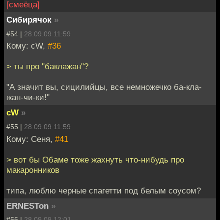
[смеёца]
Сибирячок
»
#54 |
28.09.09 11:59
Кому: cW,
#36
> ты про "баклажан"?
"А значит вы, сицилийцы, все немножечко ба-кла-
жан-чи-ки!"
cW
»
#55 |
28.09.09 11:59
Кому: Сеня,
#41
> вот бы Обаме тоже жахнуть что-нибудь про
макаронников
типа, люблю черные спагетти под белым соусом?
ERNESTon
»
#56 |
28.09.09 12:01