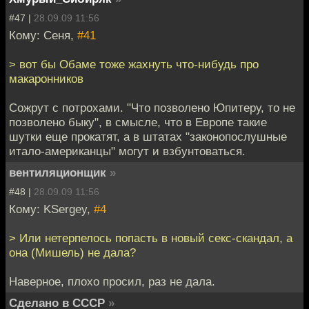
#47 |
28.09.09 11:56
Кому: Сеня,
#41
> вот бы Обаме тоже жахнуть что-нибудь про
макаронников
Сожрут с потрохами. "Что позволено Юпитеру, то не
позволено быку", в смысле, что в Европе такие
шутки еще прокатят, а в штатах "законопослушные
итало-американцы" могут и взбунтоваться.
вентиляционщик
»
#48 |
28.09.09 11:56
Кому: KSergey,
#4
> Или нетерпелось попасть в новый секс-скандал, а
она (Мишель) не дала?
Наверное, плохо просил, раз не дала.
Сделано в СССР
»