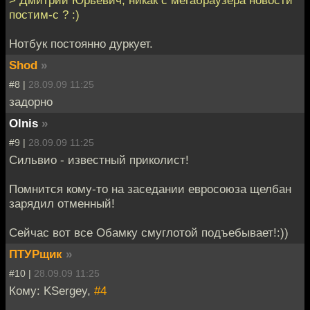
постим-с ? :)
Нотбук постоянно дуркует.
Shod
»
#8 |
28.09.09 11:25
задорно
Olnis
»
#9 |
28.09.09 11:25
Сильвио - известный приколист!
Помнится кому-то на заседании евросоюза щелбан
зарядил отменный!
Сейчас вот все Обамку смуглотой подъебывает!:))
ПТУРщик
»
#10 |
28.09.09 11:25
Кому: KSergey,
#4