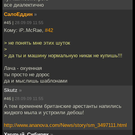
все диалектично
СалоЕддин
»
#45 |
28.09.09 11:55
Кому: iP..McRae,
#42
> не понять мне этих шуток
>
> да ты и машину нормальную никак не купишь!!!
Лача - охуенная
ты просто не дорос
да и мыслишь шаблонами
Skutz
»
#46 |
28.09.09 11:55
А тем временем британские арестанты напились
жидкого мыла и устроили дебош!
http://www.ananova.com/News/story/sm_3497111.html
Хмурый_Сибиряк
»