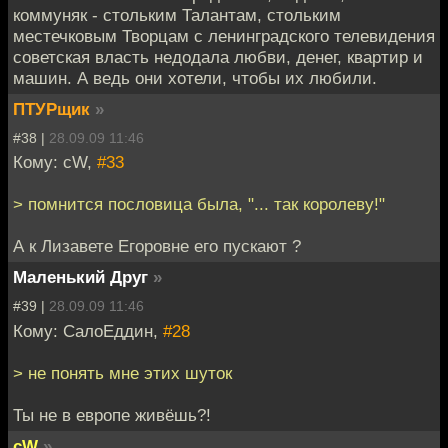
коммуняк - стольким Талантам, стольким
местечковым Творцам с ленинградского телевидения
советская власть недодала любви, денег, квартир и
машин. А ведь они хотели, чтобы их любили.
ПТУРщик
»
#38 |
28.09.09 11:46
Кому: cW,
#33
> помнится пословица была, "... так королеву!"
А к Лизавете Егоровне его пускают ?
Маленький Друг
»
#39 |
28.09.09 11:46
Кому: СалоЕддин,
#28
> не понять мне этих шуток
Ты не в европе живёшь?!
cW
»