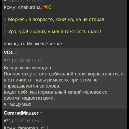
Кому: cheburaha,
#65
> Меркель в возрасте, конечно, но не старая.
>
> Ура, ура! Значит, у меня тоже есть шанс!
помацать Меркель? хе-хе
VOL
»
#74 |
28.09.09 12:15
Берлускони молодец.
Полное отсутствие дебильной политкорректности, и,
в отличии от папы римского, при этом не
оправдывается за слова.
ведет себя как нормальный живой человек со
своими недостатками.
я так думаю.
ComradMauzer
»
#75 |
28.09.09 12:16
Кому: fantoman,
#11