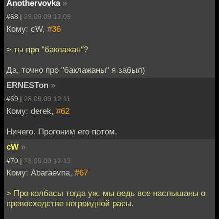
Anothervovka
»
#68 |
28.09.09 12:09
Кому: cW,
#36
> ты про "баклажан"?
Да, точно про "баклажаны" я забыл)
ERNESTon
»
#69 |
28.09.09 12:11
Кому: derek,
#62
Ничего. Прогоним его потом.
cW
»
#70 |
28.09.09 12:13
Кому: Abaraevna,
#67
> Про колбасы тогда уж, мы ведь все наслышаны о
превосходстве негроидной расы.