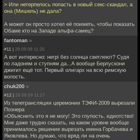
> Или нетерпелось попасть в новый секс-скандал, а
она (Мишель) не дала?
А может он просто хотел её поиметь, чтобы показать
Обаме кто на Западе альфа-самец?
fantoman
»
#11 |
28.09.09 11:26
А вот интересно: негрі без солнца светлеют? Судя
по ладоням и ступням да...А вообще Берлускони
джигит ещё тот. Первый олигарх на всю римскую
волость.
chuk200
»
#12 |
28.09.09 11:27
Из телетрансляции церемонии ТЭФИ-2009 вырезали
Познера
«Объяснить это я не могу! Это глупость, идиотство!
Мне даже трудно сказать, на каком уровне вообще
принималось решение вырезать имена Горбачева и
Яковлева. Но думаю, что вряд ли на очень