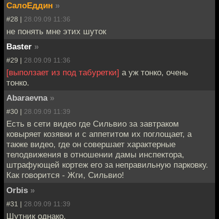
СалоЕддин
»
#28 |
28.09.09 11:36
не понять мне этих шуток
Baster
»
#29 |
28.09.09 11:36
[выползает из под табуретки]
а уж тонко, очень
тонко.
Abaraevna
»
#30 |
28.09.09 11:39
Есть в сети видео где Сильвио за завтраком
ковыряет козявки и с аппетитом их поглощает, а
также видео, где он совершает характерные
телодвижения в отношении дамы инспектора,
штрафующей кортеж его за неправильную парковку.
Как говорится - Жги, Сильвио!
Orbis
»
#31 |
28.09.09 11:39
Шутник однако.