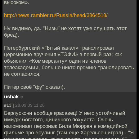
высоком».
http://news.rambler.ru/Russia/head/3864518/
Ну видимо, да. "Низы" не хотят уже слушать этот
бред).
Петербургский «Пятый канал» транслировал
церемонию вручения «ТЭФИ» в первый раз; как
объяснил «Коммерсанту» один из членов
телеакадемии, больше никто премию транслировать
не согласился.
Питер своё "фу" сказал).
ushak
»
#13 |
28.09.09 11:28
Берлускони вообще красавец! У него устойчивый
имидж богатого, циничного похуиста. Очень
напоминает персонаж Била Мюррея в комедийной
фильме про боулинг (там еще Харельсен играл) - "Я
миллион выиграл, какие теперь нахер инвалиды!"