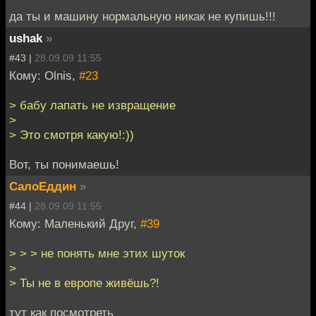
да ты и машину нормальную никак не купишь!!!
ushak
»
#43 |
28.09.09 11:55
Кому: Olnis,
#23
> бабу лапать не извращение
>
> Это смотря какую!:))
Вот, ты понимаешь!
СалоЕддин
»
#44 |
28.09.09 11:55
Кому: Маленький Друг,
#39
> > > не понять мне этих шуток
>
> Ты не в европе живёшь?!
тут как посмотреть