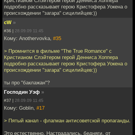
Кристианом Слэйтером герой Денниса Хоппера
подробно рассказывает герою Кристофера Уокена о
происхождении "загара" сицилийцев:))
cW
»
#36 |
28.09.09 11:45
Кому: Anothervovka,
#35
> Промнится в фильме "The True Romance" с
Кристианом Слэйтером герой Денниса Хоппера
подробно рассказывает герою Кристофера Уокена о
происхождении "загара" сицилийцев:))
ты про "баклажан"?
Господин Уэф
»
#37 |
28.09.09 11:45
Кому: Goblin,
#17
> Пятый канал - флагман антисоветской пропаганды.
Это естественно. Настрадались, бедняги, от