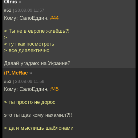
Olnis
»
#52 |
28.09.09 11:57
Кому: СалоЕддин,
#44
> Ты не в европе живёшь?!
>
> тут как посмотреть
> все диалектично
Давай угадаю: на Украине?
iP..McRae
»
#53 |
28.09.09 11:58
Кому: СалоЕддин,
#45
> ты просто не дорос
это ты щаз кому нахамил?!!
> да и мыслишь шаблонами