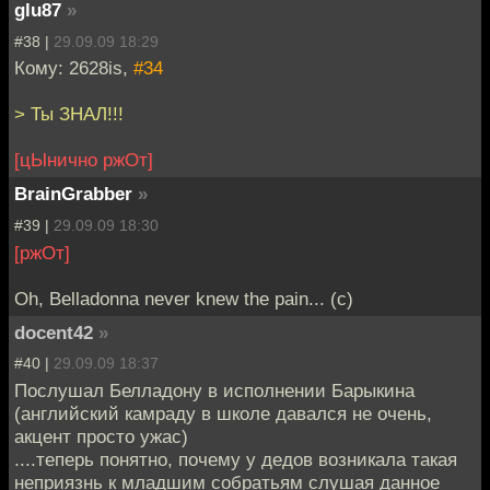
glu87
»
#38 |
29.09.09 18:29
Кому: 2628is,
#34
> Ты ЗНАЛ!!!
[цЫнично ржОт]
BrainGrabber
»
#39 |
29.09.09 18:30
[ржОт]
Oh, Belladonna never knew the pain... (c)
docent42
»
#40 |
29.09.09 18:37
Послушал Белладону в исполнении Барыкина
(английский камраду в школе давался не очень,
акцент просто ужас)
....теперь понятно, почему у дедов возникала такая
неприязнь к младшим собратьям слушая данное