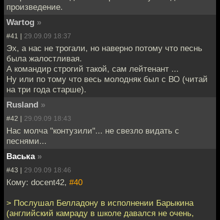
произведение.
Wartog
»
#41 |
29.09.09 18:37
Эх, а нас не трогали, но наверно потому что песнь
была жалостливая.
А командир строгий такой, сам лейтенант ...
Ну или по тому что весь молодняк был с ВО (читай
на три года старше).
Rusland
»
#42 |
29.09.09 18:43
Нас молча "контузили"... не свезло видать с
песнями...
Васька
»
#43 |
29.09.09 18:46
Кому: docent42,
#40
> Послушал Белладону в исполнении Барыкина
(английский камраду в школе давался не очень,