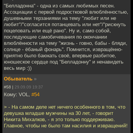
"Белладонна" - одна из самых любимых песен.
Ассоциации с первой подростковой влюблённостью,
душевными терзаниями на тему "любит или не
любит"/"согласится потанцевать или нет"/"рискнуть
поцеловать или ещё рано". Ну и, само собой,
последующие самобичевания по окончании
влюблённости на тему "жизнь - говно, бабы - бляди,
солнце - ёбаный фонарь". Помнится, извращённо-
приятно было баюкать своё, впервые разбитое,
юношеское сердце под "Белладонну" и ненавидеть
весь мир :))
Обыватель
»
#58 |
29.09.09 19:37
Кому: VOL,
#54
> - На самом деле нет ничего особенного в том, что
девушка младше мужчины на 30 лет, - говорит
Никита Михалков, - я это только поддерживаю.
Главное, чтобы не было там насилия и извращений!