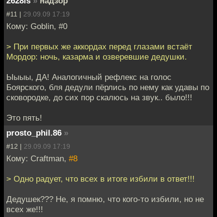
2628is
»
надзор
#11 |
29.09.09 17:19
Кому: Goblin, #0
> При первых же аккордах перед глазами встаёт
Мордор: ночь, казарма и озверевшие дедушки.
Ыыыы, ДА! Аналогичный рефлекс на голос
Боярского, бля дедули пёрлись по нему как удавы по
сковородке, до сих пор скалюсь на звук.. было!!!
Это пять!
prosto_phil.86
»
#12 |
29.09.09 17:19
Кому: Craftman,
#8
> Одно радует, что всех в итоге избили в ответ!!!
Дедушек??? Не, я помню, что кого-то избили, но не
всех же!!!