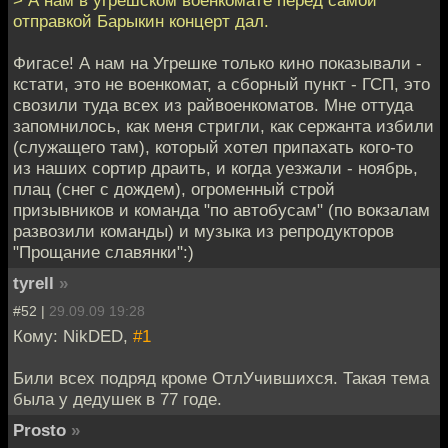
> А нам в угрешском военкомате перед самой
отправкой Барыкин концерт дал.
Фигасе! А нам на Угрешке только кино показывали -
кстати, это не военкомат, а сборный пункт - ГСП, это
свозили туда всех из райвоенкоматов. Мне оттуда
запомнилось, как меня стригли, как сержанта избили
(служащего там), который хотел припахать кого-то
из наших сортир драить, и когда уезжали - ноябрь,
плац (снег с дождем), огроменный строй
призывников и команда "по автобусам" (по вокзалам
развозили команды) и музыка из репродукторов
"Прощание славянки":)
tyrell
»
#52 |
29.09.09 19:28
Кому: NikDED,
#1
Били всех подряд кроме ОтлУчившихся. Такая тема
была у дедушек в 77 годе.
Prosto
»