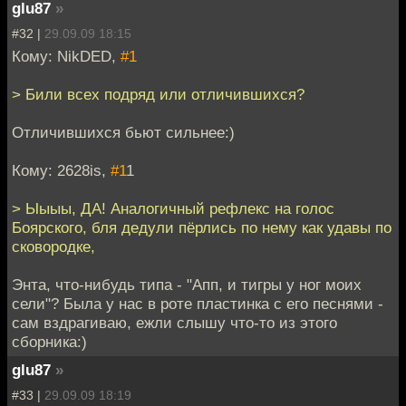
glu87
»
#32 |
29.09.09 18:15
Кому: NikDED,
#1
> Били всех подряд или отличившихся?
Отличившихся бьют сильнее:)
Кому: 2628is,
#1
1
> Ыыыы, ДА! Аналогичный рефлекс на голос
Боярского, бля дедули пёрлись по нему как удавы по
сковородке,
Энта, что-нибудь типа - "Апп, и тигры у ног моих
сели"? Была у нас в роте пластинка с его песнями -
сам вздрагиваю, ежли слышу что-то из этого
сборника:)
glu87
»
#33 |
29.09.09 18:19