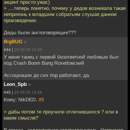
акцент просто ужас)
> ....теперь понятно, почему у дедов возникала такая
неприязнь к младшим собратьям слушая данное
произведение.
Деды были англоговорящие???
BigBUG
»
#44 |
29.09.09 18:49
У меня танец с первой безответной любовью был
под Crash Boom Bang Roxettовский
Ассоциации до сих пор работают, да.
Leon_Spb
»
#45 |
29.09.09 18:58
Кому: NikDED,
#5
> дабы потом те проучили отличившихся ? или в
каком смысле?
В армии - коллективная ответственность. Например