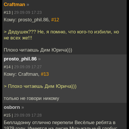
Craftman
»
#13 |
29.09.09 17:23
Кому: prosto_phil.86,
#12
> Дедушек??? Не, я помню, что кого-то избили, но
не всех же!!!
Плохо читаешь Дим Юрича)))
prosto_phil.86
»
#14 |
29.09.09 17:27
Кому: Craftman,
#13
> Плохо читаешь Дим Юрича)))
только не говори никому
osborn
»
#15 |
29.09.09 17:28
Белладонну отлично перепели Весёлые ребята в
1979 году. Имеется на диске Музыкальный глобус