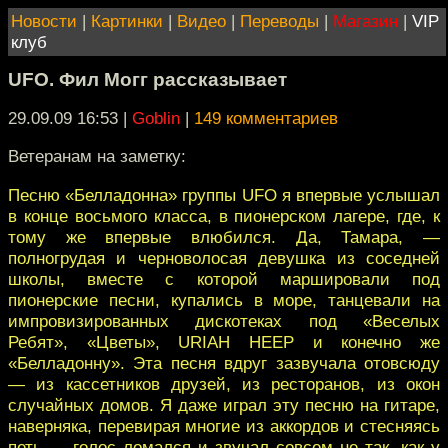
Новости
|
Картинки
|
Видео
|
Переводы
|
Магазин
|
VIP
клуб
UFO. Фил Могг рассказывает
29.09.09 16:53
|
Goblin
|
149 комментариев
Ветеранам на заметку:
Песню «Белладонна» группы UFO я впервые услышал
в конце восьмого класса, в пионерском лагере, где, к
тому же впервые влюбился. Да, Тамара, —
полногрудая и черноволосая девушка из соседней
школы, вместе с которой маршировали под
пионерские песни, купались в море, танцевали на
импровизированных дискотеках под «Веселых
Ребят», «Цветы», URIAH HEEP и конечно же
«Белладонну». Эта песня вдруг зазвучала отовсюду
— из кассетников друзей, из ресторанов, из окон
случайных домов. Я даже играл эту песню на гитаре,
наверняка, перевирая многие из аккордов и стесняясь
петь — голос ломался и звучал совсем не так, как у