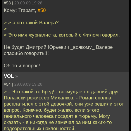
#53 |
29.09.09 19:28
Кому: Trabant,
#50
> > а кто такой Валера?
>
> Это имя журналиста, который с Филом говорил.
Не будет Дмитрий Юрьевич _всякому_ Валере
спасибо говорить!!!
Об то и вопрос!
VOL
»
#54 |
29.09.09 19:28
> - Это какой-то бред! - возмущается давний друг
Полански режиссер Михалков. - Роман сполна
расплатился с этой девочкой, они уже решили этот
вопрос. Конечно, будет жалко, если этого
гениального человека посадят в тюрьму. Могу
сказать - я никогда не замечал за ним каких-то
подозрительных наклонностей.