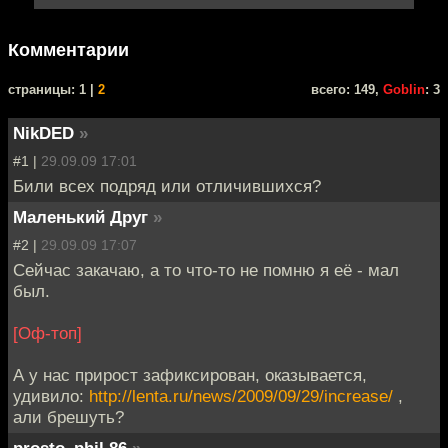
Комментарии
cтраницы: 1 |
2
всего: 149,
Goblin
: 3
NikDED
»
#1 |
29.09.09 17:01
Били всех подряд или отличившихся?
Маленький Друг
»
#2 |
29.09.09 17:07
Сейчас закачаю, а то что-то не помню я её - мал
был.
[Оф-топ]
А у нас прирост зафиксирован, оказывается,
удивило:
http://lenta.ru/news/2009/09/29/increase/
,
али брешуть?