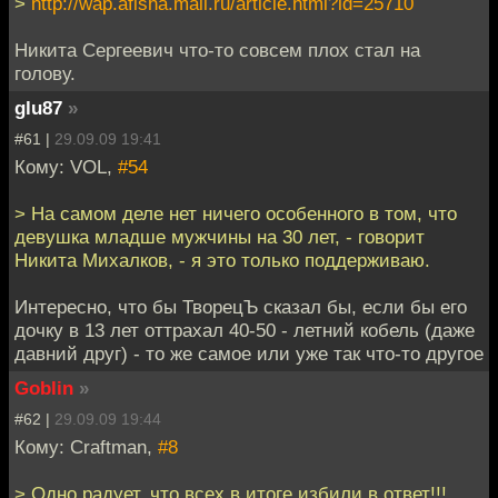
>
http://wap.afisha.mail.ru/article.html?id=25710
Никита Сергеевич что-то совсем плох стал на
голову.
glu87
»
#61 |
29.09.09 19:41
Кому: VOL,
#54
> На самом деле нет ничего особенного в том, что
девушка младше мужчины на 30 лет, - говорит
Никита Михалков, - я это только поддерживаю.
Интересно, что бы ТворецЪ сказал бы, если бы его
дочку в 13 лет оттрахал 40-50 - летний кобель (даже
давний друг) - то же самое или уже так что-то другое
Goblin
»
#62 |
29.09.09 19:44
Кому: Craftman,
#8
> Одно радует, что всех в итоге избили в ответ!!!