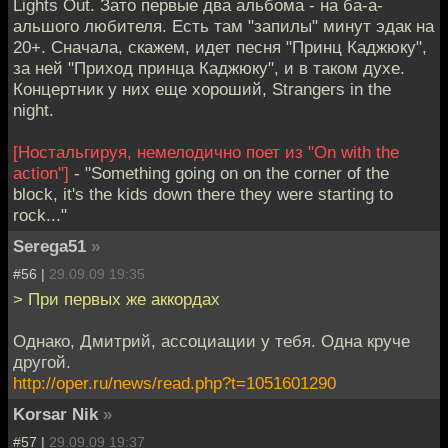
Lights Out. Зато первые два альбома - на ба-а-
альшого любителя. Есть там "запилы" минут эдак на
20+. Сначала, скажем, идет песня "Принц Каджюку",
за ней "Приход принца Каджюку", и в таком духе.
Концертник у них еще хороший, Strangers in the
night.
[Ностальгируя, немелодично поет из "On with the
action"]
- "Something going on on the corner of the
block, it's the kids down there they were starting to
rock..."
Serega51
»
#56 |
29.09.09 19:35
> При первых же аккордах
Однако, Дмитрий, ассоциации у тебя. Одна круче
другой.
http://oper.ru/news/read.php?t=1051601290
Korsar Nik
»
#57 |
29.09.09 19:37