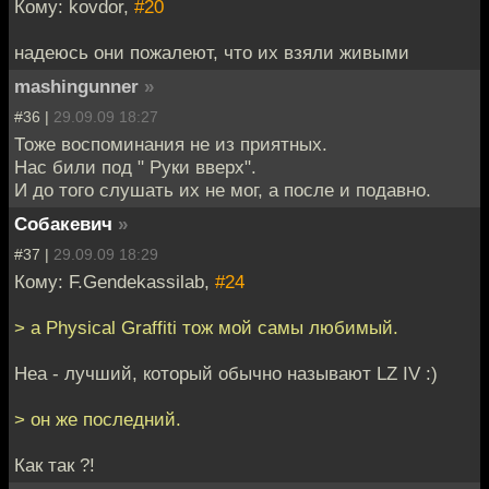
Кому: kovdor,
#20
надеюсь они пожалеют, что их взяли живыми
mashingunner
»
#36 |
29.09.09 18:27
Тоже воспоминания не из приятных.
Нас били под " Руки вверх".
И до того слушать их не мог, а после и подавно.
Собакевич
»
#37 |
29.09.09 18:29
Кому: F.Gendekassilab,
#24
> а Physical Graffiti тож мой самы любимый.
Неа - лучший, который обычно называют LZ IV :)
> он же последний.
Как так ?!