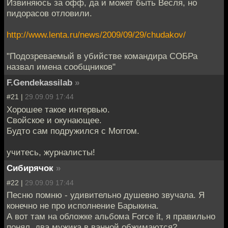
Извиняюсь за офф, да и может быть Весля, но
пидорасов отловили.
http://www.lenta.ru/news/2009/09/29/chudakov/
"Подозреваемый в убийстве командира СОБРа
назвал имена сообщников"
F.Gendekassilab
»
#21 |
29.09.09 17:44
Хорошее такое интервью.
Свойское и окунающее.
Будто сам подружился с Моггом.
учитесь, журналисты!
Сибирячок
»
#22 |
29.09.09 17:44
Песню помню - удивительно душевно звучала. Я
конечно не про исполнение Барыкина.
А вот там на обложке альбома Force it, я правильно
понял, два мужика в ванной обжимаются?