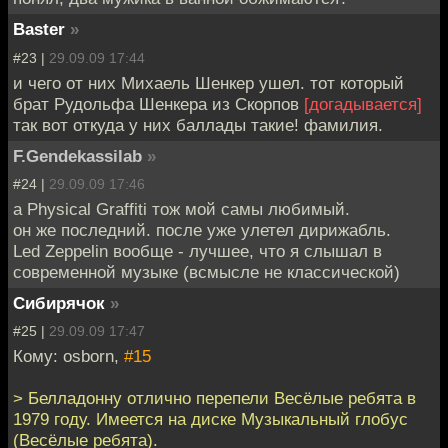
Baster
»
#23 |
29.09.09 17:44
и чего от них Михаель Шенкер ушел. тот который
брат Рудольфа Шенкера из Скорпов
[догадывается]
так вот откуда у них баллады такие! фамилия.
F.Gendekassilab
»
#24 |
29.09.09 17:46
а Physical Graffiti тож мой самы любимый.
он же последний. после уже улетел дирижабль.
Led Zeppelin вообще - лучшее, что я слышал в
современной музыке (всмысле не классической)
Сибирячок
»
#25 |
29.09.09 17:47
Кому: osborn,
#15
> Белладонну отлично перепели Весёлые ребята в
1979 году. Имеется на диске Музыкальный глобус
(Весёлые ребята).