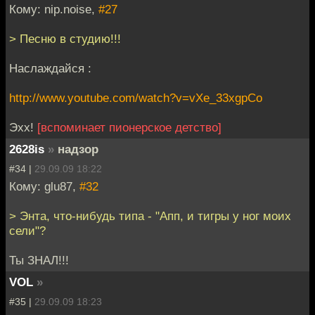
Кому: nip.noise,
#27
> Песню в студию!!!
Наслаждайся :
http://www.youtube.com/watch?v=vXe_33xgpCo
Эхх!
[вспоминает пионерское детство]
2628is
»
надзор
#34 |
29.09.09 18:22
Кому: glu87,
#32
> Энта, что-нибудь типа - "Апп, и тигры у ног моих
сели"?
Ты ЗНАЛ!!!
VOL
»
#35 |
29.09.09 18:23