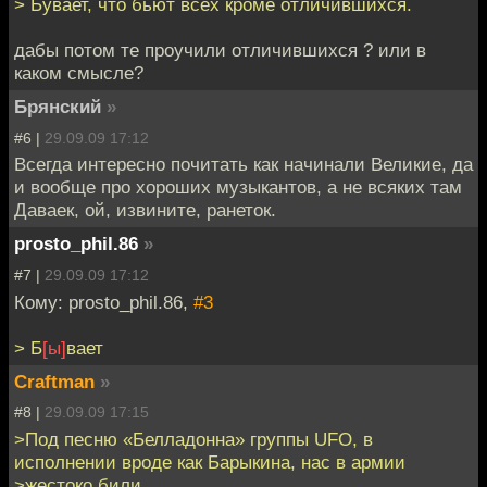
> Бувает, что бьют всех кроме отличившихся.
дабы потом те проучили отличившихся ? или в
каком смысле?
Брянский
»
#6 |
29.09.09 17:12
Всегда интересно почитать как начинали Великие, да
и вообще про хороших музыкантов, а не всяких там
Даваек, ой, извините, ранеток.
prosto_phil.86
»
#7 |
29.09.09 17:12
Кому: prosto_phil.86,
#3
> Б
[ы]
вает
Craftman
»
#8 |
29.09.09 17:15
>Под песню «Белладонна» группы UFO, в
исполнении вроде как Барыкина, нас в армии
>жестоко били.