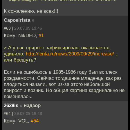
К сожалению, не всех!!!
Capoeirista
»
#63 |
29.09.09 19:45
Кому: NikDED,
#1
> А у нас прирост зафиксирован, оказывается,
удивило:
http://lenta.ru/news/2009/09/29/increase/
,
али брешуть?
Если не ошибаюсь в 1985-1986 году был всплеск
рождаемости. Сейчас тогдашние младенцы как раз
плодиться начали, вот из-за этого небольшой
прирост и возник. Но общая картина кардинально не
поменялась.
2628is
»
надзор
#64 |
29.09.09 19:48
Кому: VOL,
#54