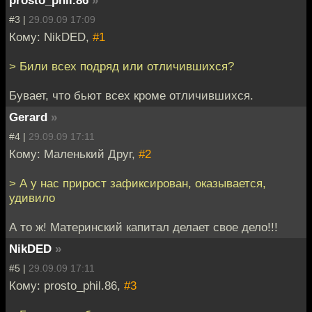
prosto_phil.86
»
#3 |
29.09.09 17:09
Кому: NikDED,
#1
> Били всех подряд или отличившихся?
Бувает, что бьют всех кроме отличившихся.
Gerard
»
#4 |
29.09.09 17:11
Кому: Маленький Друг,
#2
> А у нас прирост зафиксирован, оказывается,
удивило
А то ж! Материнский капитал делает свое дело!!!
NikDED
»
#5 |
29.09.09 17:11
Кому: prosto_phil.86,
#3