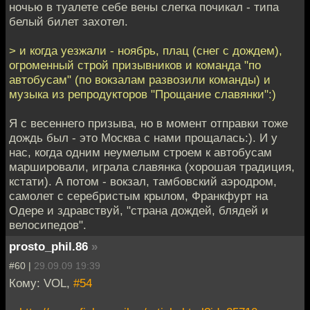
ночью в туалете себе вены слегка почикал - типа
белый билет захотел.
> и когда уезжали - ноябрь, плац (снег с дождем),
огроменный строй призывников и команда "по
автобусам" (по вокзалам развозили команды) и
музыка из репродукторов "Прощание славянки":)
Я с весеннего призыва, но в момент отправки тоже
дождь был - это Москва с нами прощалась:). И у
нас, когда одним неумелым строем к автобусам
маршировали, играла славянка (хорошая традиция,
кстати). А потом - вокзал, тамбовский аэродром,
самолет с серебристым крылом, Франкфурт на
Одере и здравствуй, "страна дождей, блядей и
велосипедов".
prosto_phil.86
»
#60 |
29.09.09 19:39
Кому: VOL,
#54