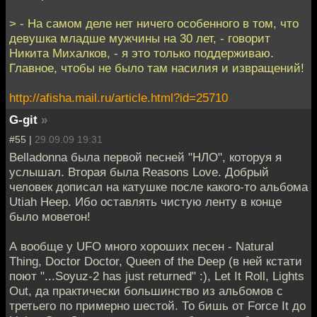
> - На самом деле нет ничего особенного в том, что
девушка младше мужчины на 30 лет, - говорит
Никита Михалков, - я это только поддерживаю.
Главное, чтобы не было там насилия и извращений!
http://afisha.mail.ru/article.html?id=25710
G-git
»
#55 |
29.09.09 19:31
Belladonna была первой песней "НЛО", которуя я
услышал. Вторая была Reasons Love. Добрый
человек дописал на катушке после какого-то альбома
Utiah Heep. Ибо оставлять чистую ленту в конце
было моветон!
А вообще у UFO много хороших песен - Natural
Thing, Doctor Doctor, Queen of the Deep (в ней кстати
поют "...Soyuz-2 has just returned" :), Let It Roll, Lights
Out, да практически большинство из альбомов с
третьего по примерно шестой. То бишь от Force It до