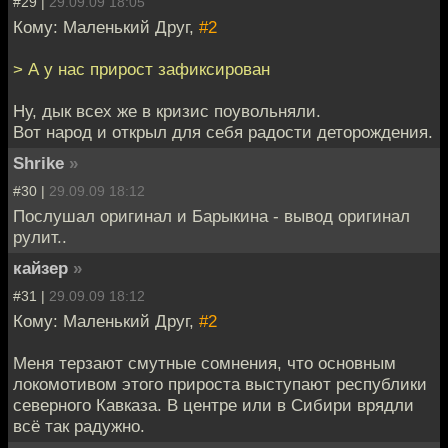
#29 |
29.09.09 18:05
Кому: Маленький Друг,
#2
> А у нас прирост зафиксирован
Ну, дык всех же в кризис поувольняли.
Вот народ и открыл для себя радости деторождения.
Shrike
»
#30 |
29.09.09 18:12
Послушал оригинал и Барыкина - вывод оригинал
рулит..
кайзер
»
#31 |
29.09.09 18:12
Кому: Маленький Друг,
#2
Меня терзают смутные сомнения, что основным
локомотивом этого прироста выступают республики
северного Кавказа. В центре или в Сибири врядли
всё так радужно.