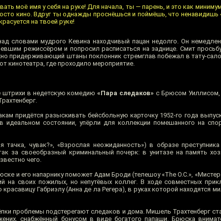
вать моё имя у себя на руке! Для начала, ты — парень, и это как миниму
росто кино. Вдруг ты однажды проснёшься и поймёшь, что ненавидишь 
расуется на твоей руке!
ад словами мудрого Кевина находчивый пацан недолго. Он немедле
евшим режиссёром и попросил расписаться на заднице. Смит просьб
но придерживающий штаны поклонник стремглав побежал в тату-сал
 от кинотеатра, где проходило мероприятие.
е штрихи в недетскую комедию
«Пара следаков»
с Брюсом Уиллисом,
рахтенберг.
кам придётся разыскивать бейсбольную карточку 1952-го года выпус
 в идеальном состоянии, упёрли для коллекции помешанного на спо
я тачка, чувак?», «Взрослая неожиданность») в образе преступника
так за своеобразный криминальный почерк: в унитазе на память хо
звестно чего.
ске и его напарнику поможет Адам Броди (телешоу «The O.C.», «Мистер 
й на своих пожилых, но непутёвых коллег. В ходе совместных при
красавицу Габриэлу (Анна де ла Регера), в руках которой находятся 
пки проблемы подстерегают следаков и дома. Мишель Трахтенберг ст
жених, снабжённый бонусом в виде богатого папаши. Брюска внима