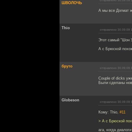
отправлено 30.09.09 
ШВОЛОЧЬ
А мы все Догмат 
Thio
отправлено 30.09.09 
Этот самый "Шон 
А с Брюской похо
бруто
отправлено 30.09.09 
Couple of dicks у
Были сделаны новы
Globeson
отправлено 30.09.09 
Кому: Thio,
#11
> А с Брюской по
ага, когда диалоги