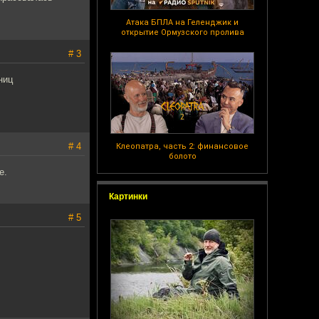
Атака БПЛА на Геленджик и
открытие Ормузского пролива
# 3
ниц
# 4
Клеопатра, часть 2: финансовое
болото
е.
Картинки
# 5