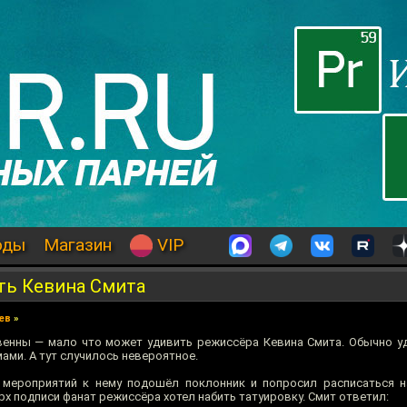
оды
Магазин
VIP
ть Кевина Смита
ев
»
енны — мало что может удивить режиссёра Кевина Смита. Обычно у
ами. А тут случилось невероятное.
 мероприятий к нему подошёл поклонник и попросил расписаться н
рх подписи фанат режиссёра хотел набить татуировку. Смит ответил: