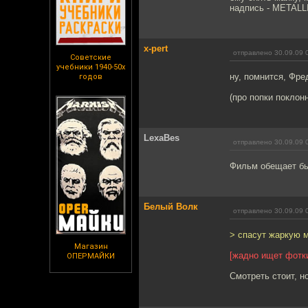
надпись - METALLI
x-pert
отправлено 30.09.09 
Советские
учебники 1940-50х
ну, помнится, Фр
годов
(про попки поклонн
LexaBes
отправлено 30.09.09 
Фильм обещает бы
Белый Волк
отправлено 30.09.09 
> спасут жаркую м
Магазин
[жадно ищет фотк
ОПЕРМАЙКИ
Смотреть стоит, 