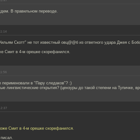
10:47
ждем. В правильном переводе.
11:14
Уильям Скотт" не тот известный овц@@б из ответного удара Джея с Боб
же Смит в 4-м орешке скорефанился.
11:56
же перименовали в "Пару следаков"? :)
е лингвистические открытия? (цензуры до такой степени на Тупичке, вр
12:37
хоже Смит в 4-м орешке скорефанился.
 писал.