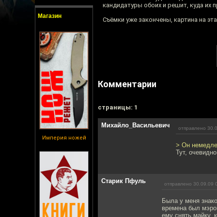
кандидатуры обоих и решит, куда их 
Магазин
Съёмки уже закончены, картина на эт
Комментарии
cтраницы: 1
Михайло_Васильевич
отправлено 30.0
Империя ножей
> Он немедле
Тут, очевидно
Старик Пфуль
отправлено 30.09.09 
Была у меня знако
времена был мэром
ему снять майку, 