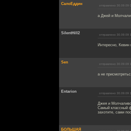
СалоЕддин
отправлено 30.09.09 
а Джей и Молчалив
SilentHill2
отправлено 30.09.09 
Интересно, Кевин 
Sen
отправлено 30.09.09 
а не присмотреть
Entarion
отправлено 30.09.09 
Джея и Молчаливо
Самый классный фи
захотите, сами по
БОЛЬШАЯ