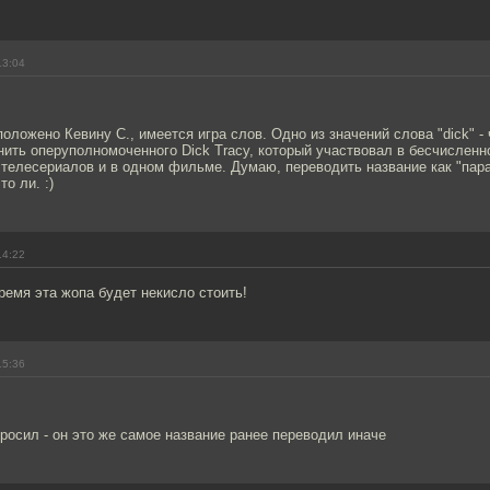
13:04
 положено Кевину С., имеется игра слов. Одно из значений слова "dick" -
ить оперуполномоченного Dick Tracy, который участвовал в бесчисленн
 телесериалов и в одном фильме. Думаю, переводить название как "пар
то ли. :)
14:22
ремя эта жопа будет некисло стоить!
15:36
росил - он это же самое название ранее переводил иначе