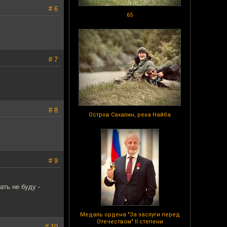
# 6
65
# 7
# 8
Остров Сахалин, река Найба
# 9
ать не буду -
Медаль ордена "За заслуги перед
Отечеством" II степени
# 10