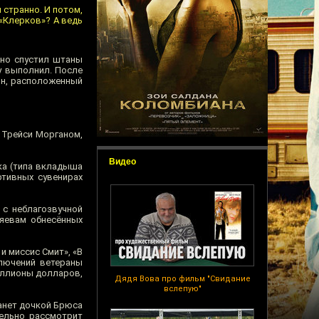
м странно. И потом,
«Клерков»? А ведь
нно спустил штаны
у выполнил. После
он, расположенный
 Трейси Морганом,
Видео
ка (типа вкладыша
ртивных сувенирах
 с неблагозвучной
зяевам обнесённых
и миссис Смит», «В
ключений ветераны
миллионы долларов,
Дядя Вова про фильм "Свидание
вслепую"
анет дочкой Брюса
тельно рассмотрит