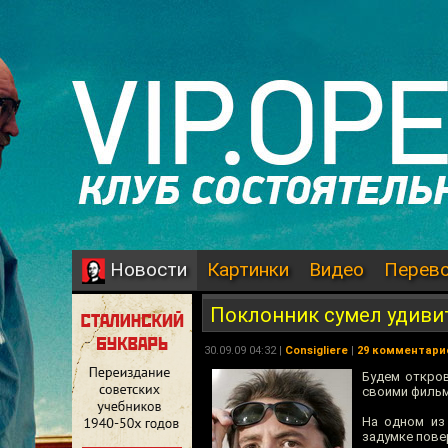
Картинки
Видео
Перев
Новости
Поклонник сумел удиви
30.09.09 04:32 |
Consigliere
|
29 комментари
Будем откров
своими фильм
На одном из
задумке пове