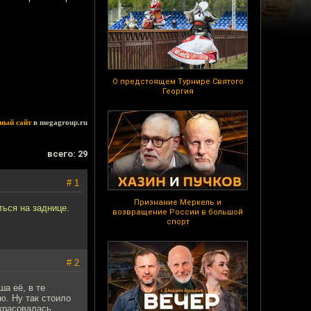
О предстоящем Турнире Святого
Георгия
ный сайт
в megagroup.ru
всего: 29
# 1
Признание Меркель и
ься на заднице.
возвращение России в большой
спорт
# 2
ша её, в те
ю. Ну так стоило
 красовалась