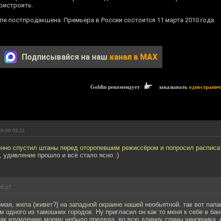
пристроить.
апе постпродакшена. Премьера в России состоится 11 марта 2010 года.
Подписывайся на наш
канал в MAX
Goblin рекомендует
заказывать
одностранич
9.09 05:11
нно спустил штаны перед оторопевшим режиссёром и попросил расписат
, удивление прошло и всё стало ясно :)
05:27
мая, жила (живет?) на западной окраине нашей необьятной. так вот папа
 одного из тамошних городов. Ну пригласил он как то меня к себе в бан
как изумлению моему небыло предела, во всю длинну спины чиновника,