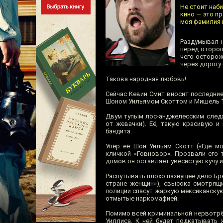
Не стоит наби
кино — это п
моя фамилия к
Раздумывал н
перед отороп
чего осторож
через дорогу
Такова народная любовь!
Сейчас Кевин Смит вносит последни
Шоном Уильямом Скоттом и Мишель Т
Двум тупым лос-анджелесским следа
от жевачки). Её, такую красивую и
бандита.
Упёр её Шон Уильям Скотт («Где мо
кличкой «Говновор». Прозвали его 
домов он оставляет увесистую кучу и
Распутывать плохо пахнущее дело Брю
стране женщин»), свысока смотрящи
полиции спасут жаркую мексиканскую 
отмытые наркомафией.
Помимо всей криминальной нервотрё
Уиллиса. К ней будет подкатывать 