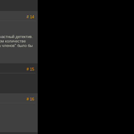
# 14
 частный детектив.
ом количестве
а членов" было бы
# 15
# 16