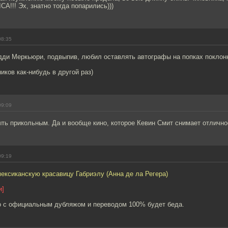
CA!!! Эх, знатно тогда попарились)))
08:35
едди Меркьюри, подвыпив, любил оставлять автографы на попках поклон
иков как-нибудь в другой раз)
09:09
ть прикольным. Да и вообще кино, которое Кевин Смит снимает отлично
09:19
ексиканскую красавицу Габриэлу (Анна де ла Регера)
и]
но с официальным дубляжом и переводом 100% будет беда.