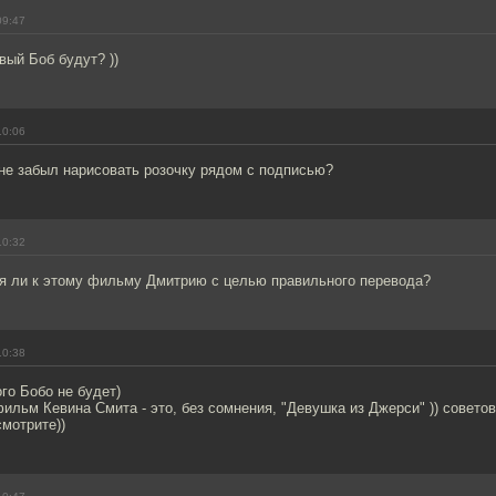
09:47
ый Боб будут? ))
10:06
не забыл нарисовать розочку рядом с подписью?
10:32
ся ли к этому фильму Дмитрию с целью правильного перевода?
10:38
го Бобо не будет)
льм Кевина Смита - это, без сомнения, "Девушка из Джерси" )) советов
смотрите))