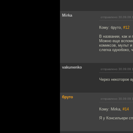
Mirka
отправлено 30.09.09 
Кому: бруто,
#12
В названии, как и
Можно еще вспомн
комиксов, мульт и
слегка однобоко, ч
vakunenko
отправлено 30.09.09 
Через некоторое в
бруто
отправлено 30.09.09 
Кому: Mirka,
#14
Я у Консильери сп