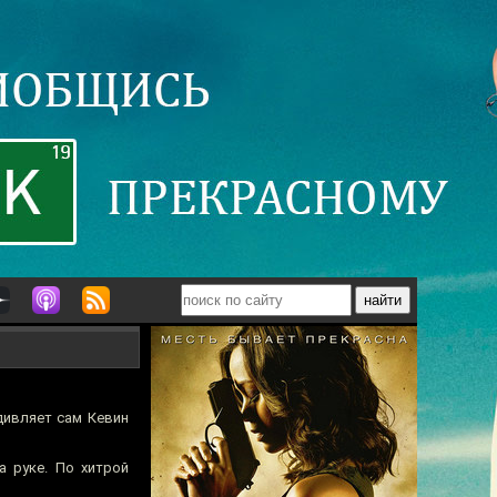
дивляет сам Кевин
а руке. По хитрой