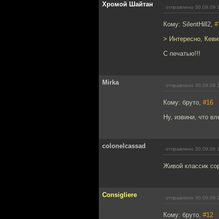
Хромой Шайтан
отправлено 30.09.09 
Кому: SilentHill2,
#
> Интересно, Кеви
С печатью!!!
Mirka
отправлено 30.09.09 
Кому: бруто,
#16
Ну, извини, что вл
colonelcassad
отправлено 30.09.09 
Живой классик со
Consigliere
отправлено 30.09.09 
Кому: бруто,
#12