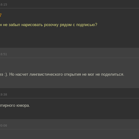
16:15
7
н не забыл нарисовать розочку рядом с подписью?
16:51
ез :). Но насчет лингвистического открытия не мог не поделиться.
19:38
ртирного юмора.
20:06