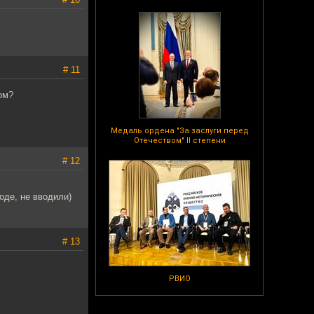
# 11
ом?
Медаль ордена "За заслуги перед
Отечеством" II степени
# 12
оде, не вводили)
# 13
РВИО