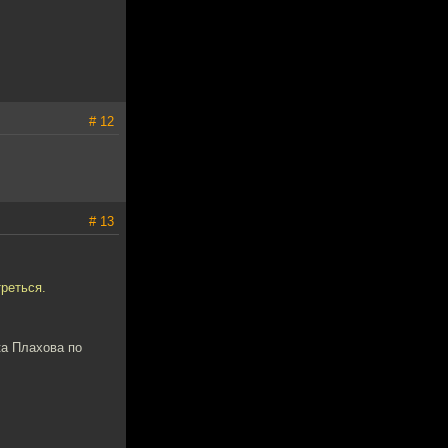
# 12
# 13
треться.
ка Плахова по