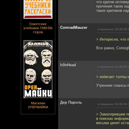
что критик испове
прочения такое о
таких критиков на
Советские
ComradMauzer
учебники 1940-50х
отправлено 30.09.09 
годов
> Интересно, что 
Все равно, Consigl
Ir0nHead
отправлено 30.09.09 
> избегает толпы 
Утренние сеансы п
Дер Пароль
Магазин
отправлено 30.09.09 
ОПЕРМАЙКИ
> Заматеревшие п
в поисках информ
весьма ценят ост