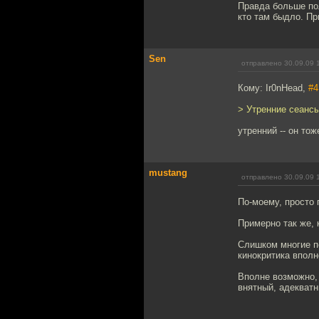
Правда больше пол
кто там быдло. П
Sen
отправлено 30.09.09 
Кому: Ir0nHead,
#4
> Утренние сеансы
утренний -- он тож
mustang
отправлено 30.09.09 
По-моему, просто
Примерно так же,
Слишком многие по
кинокритика вполн
Вполне возможно, 
внятный, адекватн