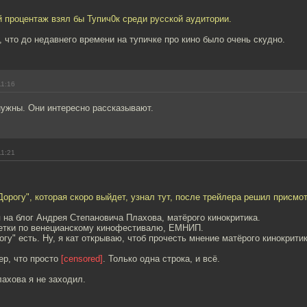
й процентаж взял бы Тупич0к среди русской аудитории.
 что до недавнего времени на тупичке про кино было очень скудно.
11:16
нужны. Они интересно рассказывают.
11:21
Дорогу", которая скоро выйдет, узнал тут, после трейлера решил присмо
я на блог Андрея Степановича Плахова, матёрого кинокритика.
етки по венецианскому кинофестивалю, ЕМНИП.
огу" есть. Ну, я кат открываю, чтоб прочесть мнение матёрого кинокрити
ер, что просто
[censored]
. Только одна строка, и всё.
ахова я не заходил.