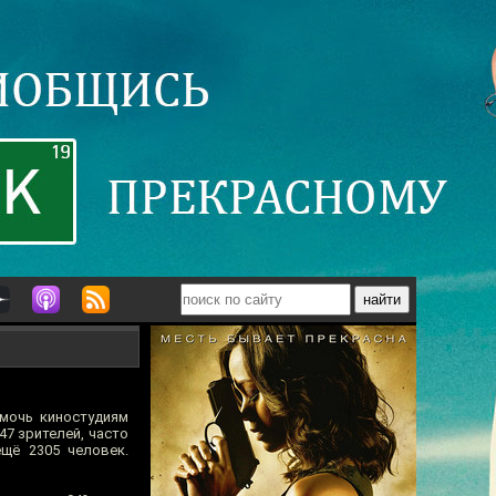
омочь киностудиям
47 зрителей, часто
щё 2305 человек.