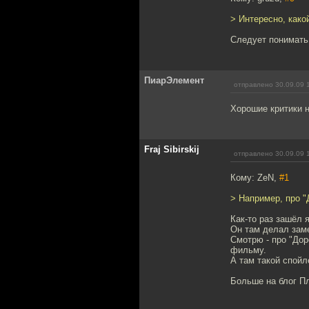
> Интересно, како
Следует понимать,
ПиарЭлемент
отправлено 30.09.09 
Хорошие критики 
Fraj Sibirskij
отправлено 30.09.09 
Кому: ZeN,
#1
> Например, про "
Как-то раз зашёл 
Он там делал зам
Смотрю - про "Дор
фильму.
А там такой спойл
Больше на блог Пл