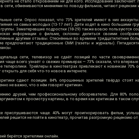
ернета не стало откровением ни для кого. Исследование заключает: 
т в сети, обмениваются мнениями по поводу фильмов, читают рецензии
льные сети. Опрос показал, что 73% зрителей имеют в них аккаунты
яния на самых молодых (13-17 лет). Дети ходят в кино большими груп
 группы. Заматеревшие подростки (18-29) также вовсю пользуются со
исках информации о фильме, склонны делиться своими соображ
вленные другими отзывы. Стеснённые во времени тридцатилетние бол
ие предпочитают традиционные СМИ (газеты и журналы). Пятидесят
еансы.
упальца сети, телевизор не сдаёт позиций по части своевременн
рия чаще всего узнаёт о свежих премьерах — 73% сказали, что впервы
ые телеролики. Трейлеры в кинотеатрах привлекают к новинкам 70% 
 открыть для себя что-то новое в интернете.
критики сдают позиции. 84% опрошенных зрителей твёрдо стоят на
нно не важно, что о нём говорят критики».
ению друзей, чем профессиональному обозревателю. Для 80% поло
ргументом к просмотру картины, в то время как критикам в таком слу
е прислушиваются чаще. 40% могут проигнорировать фильм, услыш
елей решится не пойти в кинотеатр, прочитав разгромную рецензию от
зий берётся зрителями онлайн.