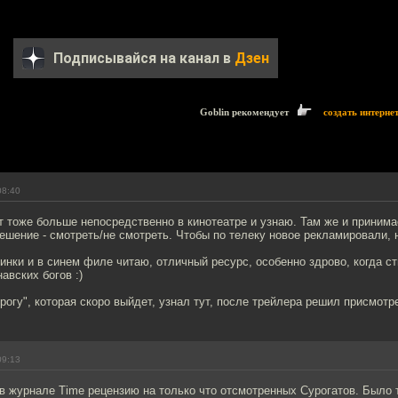
Подписывайся на канал в
Дзен
Goblin рекомендует
создать интерне
08:40
от тоже больше непосредственно в кинотеатре и узнаю. Там же и принима
ешение - смотреть/не смотреть. Чтобы по телеку новое рекламировали, 
винки и в синем филе читаю, отличный ресурс, особенно здрово, когда с
авских богов :)
рогу", которая скоро выйдет, узнал тут, после трейлера решил присмотр
09:13
 в журнале Time рецензию на только что отсмотренных Сурогатов. Было