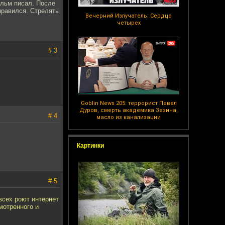
ильм писал. После
нравился. Стрелять
Вечерний Излучатель: Сердца
четырех
# 3
Goblin News 205: террорист Павел
Дуров, смерть академика Зезина,
# 4
масло из канализации
Картинки
# 5
всех роют интернет
мотренного и