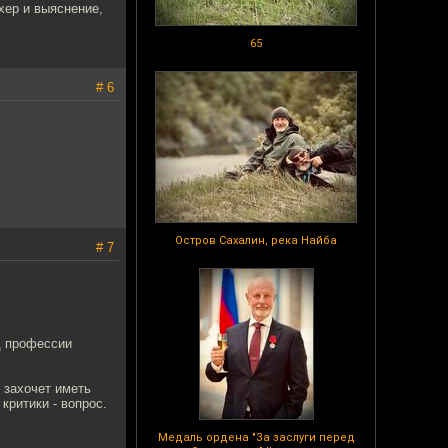
хер и выяснение,
65
# 6
Остров Сахалин, река Найба
# 7
д профессии
и захочет иметь
критики - вопрос.
Медаль ордена "За заслуги перед