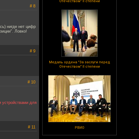
Отечеством" II степени
# 8
сь) нигде нет цифр
зиции". Ловко!
# 9
Медаль ордена "За заслуги перед
Отечеством" II степени
# 10
и устройствами для
# 11
РВИО