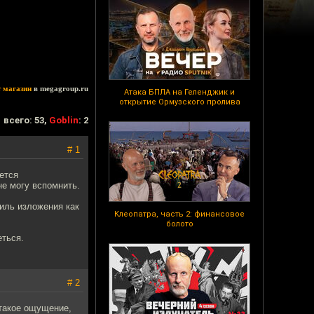
т магазин
в megagroup.ru
Атака БПЛА на Геленджик и
открытие Ормузского пролива
всего: 53,
Goblin
: 2
# 1
ется
не могу вспомнить.
тиль изложения как
Клеопатра, часть 2: финансовое
болото
еться.
# 2
 такое ощущение,