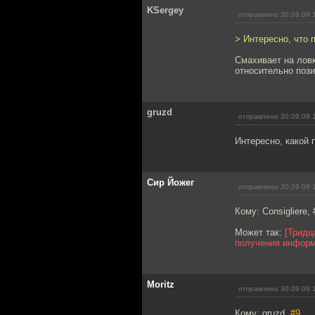
KSergey
отправлено 30.09.09 
> Интересно, что 
Смахивает на ловк
относительно пози
gruzd
отправлено 30.09.09 
Интересно, какой 
Сир Йожег
отправлено 30.09.09 
Кому: Consigliere, 
Может так:
[Тридц
получения информа
Moritz
отправлено 30.09.09 
Кому: gruzd,
#9