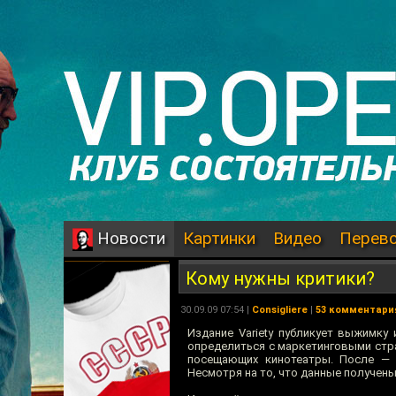
Картинки
Видео
Перев
Новости
Кому нужны критики?
30.09.09 07:54 |
Consigliere
|
53 комментари
Издание Variety публикует выжимку 
определиться с маркетинговыми стра
посещающих кинотеатры. После — 
Несмотря на то, что данные получены