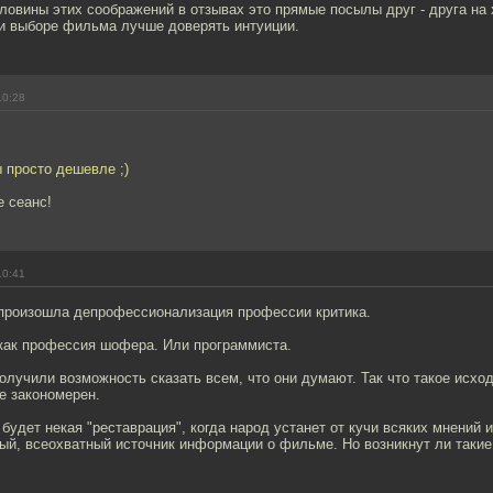
овины этих соображений в отзывах это прямые посылы друг - друга на 
ри выборе фильма лучше доверять интуиции.
10:28
 просто дешевле ;)
е сеанс!
10:41
 произошла депрофессионализация профессии критика.
 как профессия шофера. Или программиста.
лучили возможность сказать всем, что они думают. Так что такое исхо
е закономерен.
будет некая "реставрация", когда народ устанет от кучи всяких мнений 
ый, всеохватный источник информации о фильме. Но возникнут ли такие 