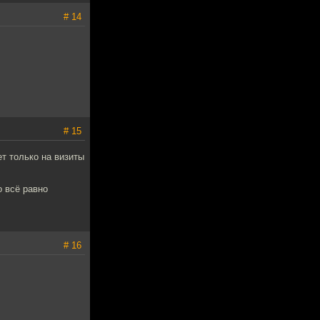
# 14
# 15
т только на визиты
о всё равно
# 16