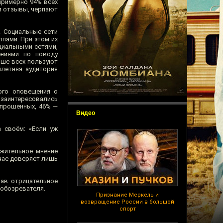
примерно 94% всех
 и отзывы, черпают
. Социальные сети
пами. При этом их
циальными сетями,
ениями по поводу
ьше всех пользуют
илетняя аудитория
ого оповещения о
е заинтересовались
опрошенных, 46% —
Видео
 своём: «Если уж
жительное мнение
чае доверяет лишь
ав отрицательное
 обозревателя.
Признание Меркель и
возвращение России в большой
спорт