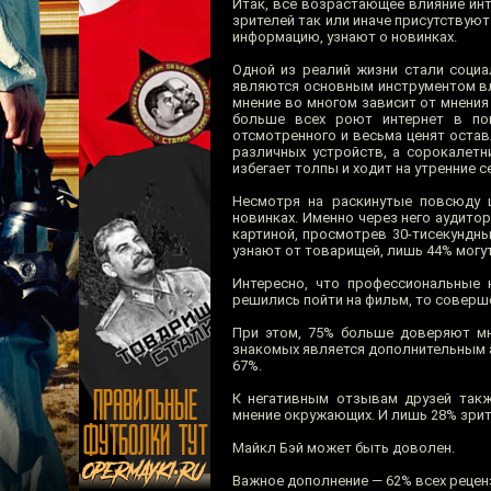
Итак, всё возрастающее влияние инт
зрителей так или иначе присутствую
информацию, узнают о новинках.
Одной из реалий жизни стали социа
являются основным инструментом вли
мнение во многом зависит от мнения
больше всех роют интернет в по
отсмотренного и весьма ценят оста
различных устройств, а сорокалетн
избегает толпы и ходит на утренние с
Несмотря на раскинутые повсюду щ
новинках. Именно через него аудито
картиной, просмотрев 30-тисекундн
узнают от товарищей, лишь 44% могут
Интересно, что профессиональные 
решились пойти на фильм, то соверше
При этом, 75% больше доверяют мн
знакомых является дополнительным а
67%.
К негативным отзывам друзей такж
мнение окружающих. И лишь 28% зрит
Майкл Бэй может быть доволен.
Важное дополнение — 62% всех рецен