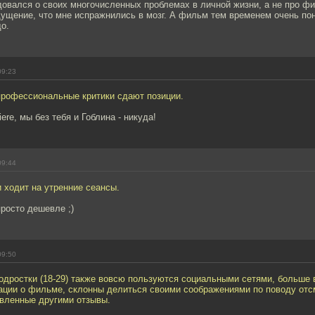
довался о своих многочисленных проблемах в личной жизни, а не про ф
щущение, что мне испражнились в мозг. А фильм тем временем очень по
до.
09:23
профессиональные критики сдают позиции.
iere, мы без тебя и Гоблина - никуда!
09:44
и ходит на утренние сеансы.
росто дешевле ;)
09:50
одростки (18-29) также вовсю пользуются социальными сетями, больше 
ации о фильме, склонны делиться своими соображениями по поводу отс
авленные другими отзывы.