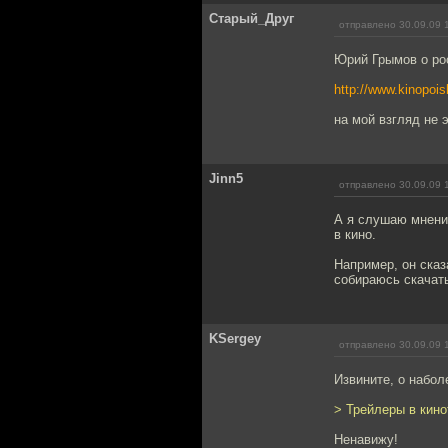
Старый_Друг
отправлено 30.09.09 
Юрий Грымов о рос
http://www.kinopois
на мой взгляд не 
Jinn5
отправлено 30.09.09 
А я слушаю мнение
в кино.
Например, он сказа
собираюсь скачать
KSergey
отправлено 30.09.09 
Извините, о набо
> Трейлеры в кино
Ненавижу!