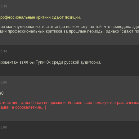
10:46
профессиональные критики сдают позиции.
ое манипулирование: в статье (во всяком случае той, что приведена зде
ций профессиональных критиков за прошлые периоды, однако "сдают по
10:46
процентаж взял бы Тупич0к среди русской аудитории.
11:06
#0
атилетние, стеснённые во времени, больше всех пользуются различным
ции, а сорокалетние...]
11:08