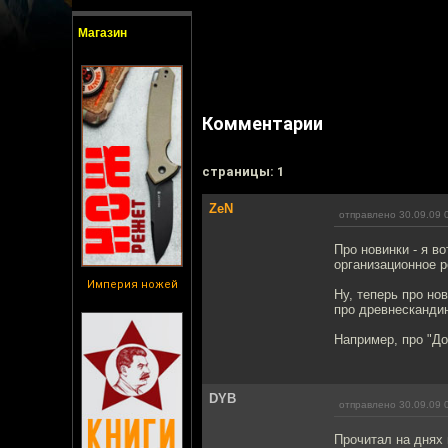
Магазин
Комментарии
cтраницы: 1
ZeN
отправлено 30.09.09 
Про новинки - я в
организационное р
Империя ножей
Ну, теперь про но
про древнескандин
Например, про "До
DYB
отправлено 30.09.09 
Прочитал на днях