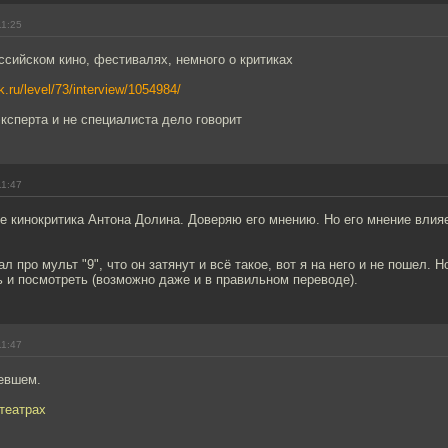
11:25
сийском кино, фестивалях, немного о критиках
k.ru/level/73/interview/1054984/
эксперта и не специалиста дело говорит
11:47
 кинокритика Антона Долина. Доверяю его мнению. Но его мнение влияе
л про мульт "9", что он затянут и всё такое, вот я на него и не пошел. Н
 и посмотреть (возможно даже и в правильном переводе).
11:47
левшем.
театрах