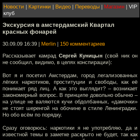
Новости
|
Картинки
|
Видео
|
Переводы
|
Магазин
|
VIP
клуб
Экскурсия в амстердамский Квартал
красных фонарей
30.09.09 16:39
|
Merlin
|
150 комментариев
Рассказывает камрад
Сергей Куницын
(свой ник он
не сообщил, видимо, в целях конспирации):
Вот я и посетил Амстердам, город легализованных
лёгких наркотиков, проституции и свободы, как её
понимает ряд лиц. А как это выглядит? – возникает
закономерный вопрос. В принципе довольно обычно –
на улице не валяются кучи обдолбанных, «дамочки»
не стоят шеренгой на обочине в стиле Ленинградки.
Но обо всём по порядку.
Сразу оговорюсь: наркотики я не употребляю, да и
известной темы в заметке раскрыто не будет, так как