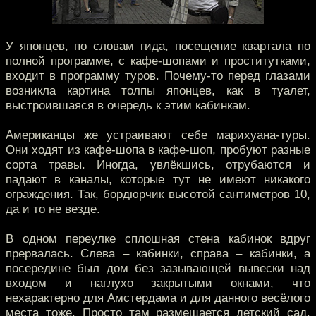
У японцев, по словам гида, посещение квартала по
полной программе, с кафе-шопами и проститутками,
входит в программу туров. Почему-то перед глазами
возникла картина толпы японцев, как в туалет,
выстроившаяся в очередь к этим кабинкам.
Американцы же устраивают себе марихуана-туры.
Они ходят из кафе-шопа в кафе-шоп, пробуют разные
сорта травы. Иногда, увлёкшись, отрубаются и
падают в каналы, которые тут не имеют никакого
ограждения. Так, бордюрчик высотой сантиметров 10,
да и то не везде.
В одном переулке сплошная стена кабинок вдруг
прервалась. Слева – кабинки, справа – кабинки, а
посередине был дом без зазывающей вывески над
входом и наглухо закрытыми окнами, что
нехарактерно для Амстердама и для данного весёлого
места тоже. Просто там размещается детский сад.