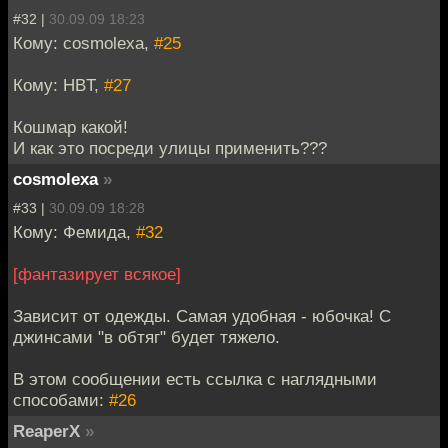
#32 |
30.09.09 18:23
Кому: cosmolexa,
#25
Кому: HBT,
#27
Кошмар какой!
И как это посреди улицы применить???
cosmolexa
»
#33 |
30.09.09 18:28
Кому: Фемида,
#32
[фантазирует всякое]
Зависит от одежды. Самая удобная - юбочка! С
джинсами "в обтяг" будет тяжело.
В этом сообщении есть ссылка с наглядными
способами:
#26
ReaperX
»