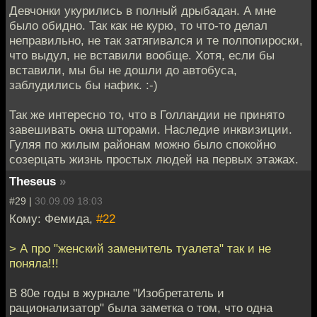
Девчонки укурились в полный дрыбадан. А мне
было обидно. Так как не курю, то что-то делал
неправильно, не так затягивался и те полпопироски,
что выдул, не вставили вообще. Хотя, если бы
вставили, мы бы не дошли до автобуса,
заблудились бы нафик. :-)
Так же интересно то, что в Голландии не принято
завешивать окна шторами. Наследие инквизиции.
Гуляя по жилым районам можно было спокойно
созерцать жизнь простых людей на первых этажах.
Theseus
»
#29 |
30.09.09 18:03
Кому: Фемида,
#22
> А про "женский заменитель туалета" так и не
поняла!!!
В 80е годы в журнале "Изобретатель и
рационализатор" была заметка о том, что одна