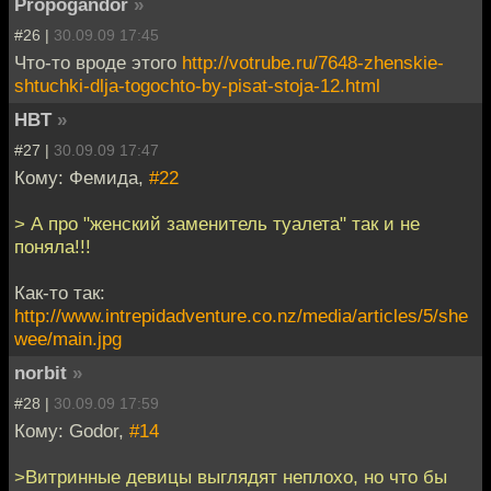
Propogandor
»
#26 |
30.09.09 17:45
Что-то вроде этого
http://votrube.ru/7648-zhenskie-
shtuchki-dlja-togochto-by-pisat-stoja-12.html
HBT
»
#27 |
30.09.09 17:47
Кому: Фемида,
#22
> А про "женский заменитель туалета" так и не
поняла!!!
Как-то так:
http://www.intrepidadventure.co.nz/media/articles/5/she
wee/main.jpg
norbit
»
#28 |
30.09.09 17:59
Кому: Godor,
#14
>Витринные девицы выглядят неплохо, но что бы