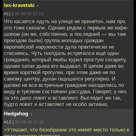
lex-kravetski
»
#11 |
30.09.09 17:13
Что касается «дуть на улице не принято», нам про
это тоже сказали. Однако рядом с первым же кофе-
шопом (он же, собственно, и последний — мы там
проездом были) группа молодых граждан
европейской наружности дула практически не
стесняясь. Чуть поотдаль встретился ещё один
гражданин, который якобы курил простую сигарету,
однако запах дыма его выдавал. В целом даже во
время короткой прогулки, при этом даже не по
самому центру, духан ощущался регулярно. И
далеко не все встречные граждане находились по
виду в трезвом состоянии рассудка. Говорят, у них
за это дело ловят и вставляют. Выглядит же так,
будто ловят и вставляют не особо активно.
Hedgehog
»
#12 |
30.09.09 17:16
>Утешает, что безобразие это имеет место только в