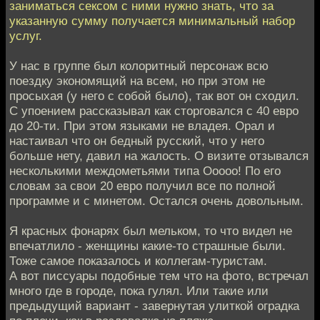
заниматься сексом с ними нужно знать, что за
указанную сумму получается минимальный набор
услуг.
У нас в группе был колоритный персонаж всю
поездку экономящий на всем, но при этом не
просыхая (у него с собой было), так вот он сходил.
С упоением рассказывал как сторговался с 40 евро
до 20-ти. При этом языками не владея. Орал и
настаивал что он бедный русский, что у него
больше нету, давил на жалость. О визите отзывался
несколькими междометьями типа Ооооо! По его
словам за свои 20 евро получил все по полной
программе и с минетом. Остался очень довольным.
Я красных фонарях был мельком, то что видел не
впечатлило - женщины какие-то страшные были.
Тоже самое показалось и коллегам-туристам.
А вот писсуары подобные тем что на фото, встречал
много где в городе, пока гулял. Или такие или
предыдущий вариант - завернутая улиткой оградка