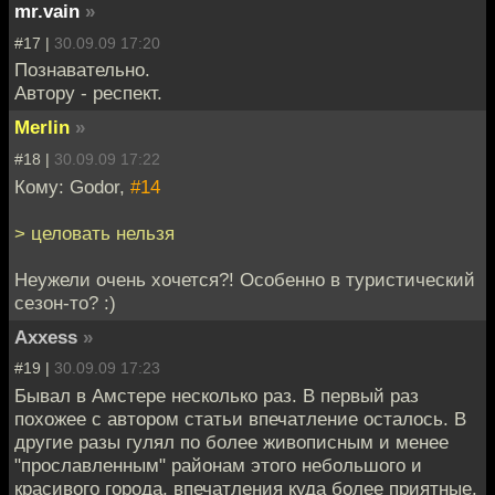
mr.vain
»
#17 |
30.09.09 17:20
Познавательно.
Автору - респект.
Merlin
»
#18 |
30.09.09 17:22
Кому: Godor,
#14
> целовать нельзя
Неужели очень хочется?! Особенно в туристический
сезон-то? :)
Axxess
»
#19 |
30.09.09 17:23
Бывал в Амстере несколько раз. В первый раз
похожее с автором статьи впечатление осталось. В
другие разы гулял по более живописным и менее
"прославленным" районам этого небольшого и
красивого города, впечатления куда более приятные.