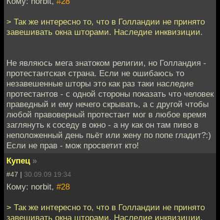
Кому: norbit,
#28
> Так же интересно то, что в Голландии не принято
завешивать окна шторами. Наследие инквизиции.
Не являюсь мега знатоком религии, но Голландия -
протестантская страна. Если не ошибаюсь то
незавешенные шторы это как раз таки наследие
протестантов - с одной стороны показать что человек
праведный и ему нечего скрывать, а с другой чтобы
любой правоверный протестант мог в любое время
заглянуть к соседу в окно - а ну как он там пиво в
неположенный день пьёт или жену по попе гладит?:)
Если не прав - мож просветит кто!
Купец
»
#47 |
30.09.09 19:34
Кому: norbit,
#28
> Так же интересно то, что в Голландии не принято
завешивать окна шторами. Наследие инквизиции.