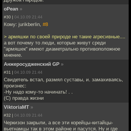
oPean
»
#30 |
04.10.09 21:44
Кому: jurikberlin,
#8
> армяшки по своей природе не такие агресивные....
а вот почему то люди, которые живут среди
"армяшек" имеют диаметрально противоположное
мнение.
Анжеросудженский GP
»
#31 |
04.10.09 21:44
Свидетель встал, размял суставы, и. замахиваясь,
произнес:
-Ну надо кому-то начинать! . .
(С) правда жизни
ViktoriaMT
»
#32 |
04.10.09 21:44
Черкизон закрыли, а все эти корейцы-китайцы-
вьетнамцы так в этом районе и пасутся. Ну и где