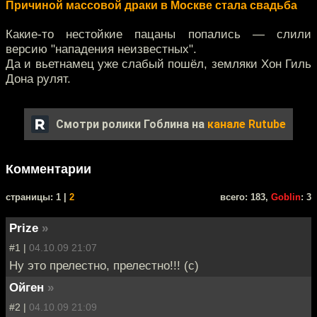
Причиной массовой драки в Москве стала свадьба
Какие-то нестойкие пацаны попались — слили
версию "нападения неизвестных".
Да и вьетнамец уже слабый пошёл, земляки Хон Гиль
Дона рулят.
Смотри ролики Гоблина на
канале Rutube
Комментарии
cтраницы: 1 |
2
всего: 183,
Goblin
: 3
Prize
»
#1 |
04.10.09 21:07
Ну это прелестно, прелестно!!! (с)
Ойген
»
#2 |
04.10.09 21:09