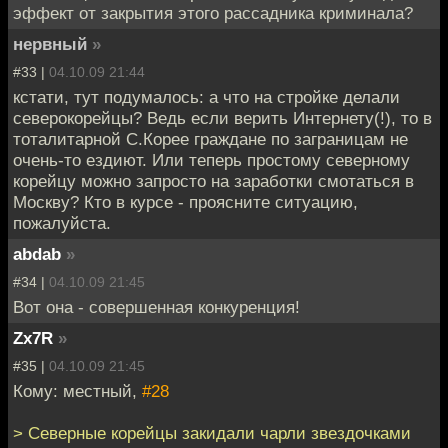
эффект от закрытия этого рассадника криминала?
нервный
»
#33 |
04.10.09 21:44
кстати, тут подумалось: а что на стройке делали
северокорейцы? Ведь если верить Интернету(!), то в
тоталитарной С.Корее граждане по заграницам не
очень-то ездиют. Или теперь простому северному
корейцу можно запросто на заработки смотаться в
Москву? Кто в курсе - проясните ситуацию,
пожалуйста.
abdab
»
#34 |
04.10.09 21:45
Вот она - совершенная конкуренция!
Zx7R
»
#35 |
04.10.09 21:45
Кому: местный,
#28
> Северные корейцы закидали чарли звездочками