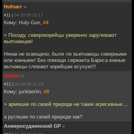
Hofnarr
»
#11 |
04.10.09 21:17
Кому: Huly-Gun,
#4
> Походу, северокорейцы уверенно заруливают
вьетнамцев!
Никак не освещено, были ли вьетнамцы северными
или южными! Без помощи сержанта Барнса южные
вьтнамцы сливают корейцам всухую!!!
Goblin
»
#12 |
04.10.09 21:18
Кому: jurikberlin,
#8
> армяшки по своей природе не такие агресивные....
а русяшки по своей природе как?
Анжеросудженский GP
»