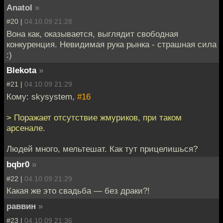
Anatol
»
#20 |
04.10.09 21:28
Вона как, оказывается, выглядит свободная
конкуренция. Невидимая рука рынка - страшная сила
:)
Blekota
»
#21 |
04.10.09 21:29
Кому: skysystem,
#16
> Поражает отсутствие жмуриков, при таком
арсенале.
Людей много, мельтешат. Как тут прицелишься?
bqbr0
»
#22 |
04.10.09 21:29
Какая же это свадьба — без драки?!
раввин
»
#23 |
04.10.09 21:36