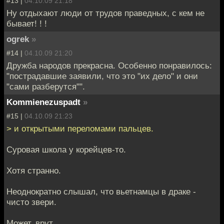
#13 |
04.10.09 21:18
Ну отдыхают люди от трудов праведных, с кем не
бывает! ! !
ogrek
»
#14 |
04.10.09 21:20
Дружба народов прекрасна. Особенно понравилось:
"пострадавшие заявили, что это "их дело" и они
"сами разберутся"".
Kommienezuspadt
»
#15 |
04.10.09 21:23
> и открытыми переломами пальцев.
Суровая школа у корейцев-то.
Хотя странно.
Неоднократно слышал, что вьетнамцы в драке -
чисто звери.
Может, врут.