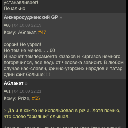
устанавливает!
Печально
Анжеросудженский GP
»
#60 |
04.10.09 22:19
Кому: Аблакат,
#47
сорри! Не узрел!
Но тем не менее. . . 60
И насчёт темперамента казахов и киргизов немного
погорячился, все ведь от человека зависит. В любом
случае нас-славян, финно-угорских народов и татар
один фиг больше! ! !
Аблакат
»
#61 |
04.10.09 22:21
Кому: Prize,
#55
> Да и я как-то не использовал в речи. Хотя помню,
что слово "армяши" слышал.