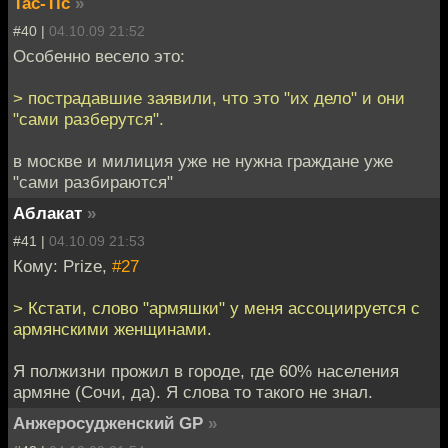
Tac-Tic
»
#40 |
04.10.09 21:52
Особенно весело это:
> пострадавшие заявили, что это "их дело" и они
"сами разберутся".
в москве и милиция уже не нужна граждане уже
"сами разбираются"
Аблакат
»
#41 |
04.10.09 21:53
Кому: Prize,
#27
> Кстати, слово "армяшки" у меня ассоциируется с
армянскими женщинами.
Я полжизни прожил в городе, где 60% населения
армяне (Сочи, да). Я слова то такого не знал.
Анжеросудженский GP
»