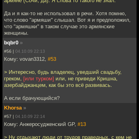
армяне (Сочи, да). Я слова то такого не знал.
Да и я как-то не использовал в речи. Хотя помню,
что слово "армяши" слышал. Вот я и предположил,
что "армяшки" в таком случае это армянские
женщины.
bqbr0
»
#56 |
04.10.09 22:13
Кому: vovan3312,
#53
> Интересно, будь владелец, уведший свадьбу,
греком,
[или турком]
или, не приведи Кришна,
азербайджанцем, как бы это всё развивась.
А если брачующийся?
Khorsa
»
#57 |
04.10.09 22:14
Кому: Анжеросудженский GP,
#13
> Ну отдыхают люди от трудов праведных, с кем не