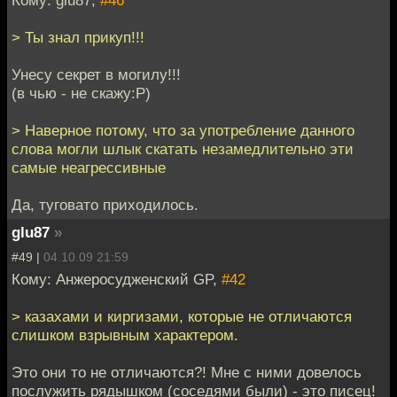
Кому: glu87,
#46
> Ты знал прикуп!!!
Унесу секрет в могилу!!!
(в чью - не скажу:P)
> Наверное потому, что за употребление данного
слова могли шлык скатать незамедлительно эти
самые неагрессивные
Да, туговато приходилось.
glu87
»
#49 |
04.10.09 21:59
Кому: Анжеросудженский GP,
#42
> казахами и киргизами, которые не отличаются
слишком взрывным характером.
Это они то не отличаются?! Мне с ними довелось
послужить рядышком (соседями были) - это писец!