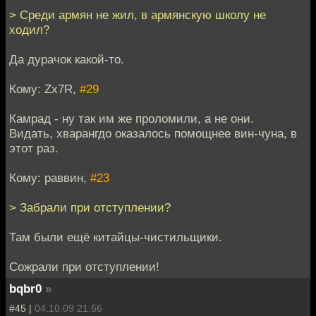
> Среди армян не жил, в армянскую школу не
ходил?
Да дурачок какой-то.
Кому: Zx7R,
#29
Камрад - ну так им же проломили, а не они.
Видать, хварангдо оказалось помощнее вин-чуна, в
этот раз.
Кому: раввин,
#23
> Забрали при отступлении?
Там были ещё китайцы-чистильщики.
Сожрали при отступлении!
bqbr0
»
#45 |
04.10.09 21:56