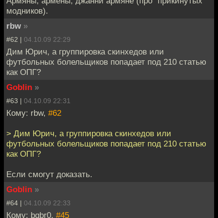
Армяны, армены, джанни армяне (про "прикинутых"
модников).
rbw
»
#62 |
04.10.09 22:29
Дим Юрич, а группировка скинхедов или
футбольных болельщиков попадает под 210 статью
как ОПГ?
Goblin
»
#63 |
04.10.09 22:31
Кому: rbw,
#62
> Дим Юрич, а группировка скинхедов или
футбольных болельщиков попадает под 210 статью
как ОПГ?
Если смогут доказать.
Goblin
»
#64 |
04.10.09 22:33
Кому: bqbr0,
#45