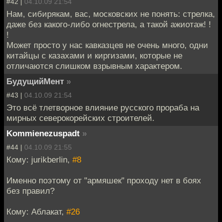
#42 |
04.10.09 21:54
Нам, сибирякам, вас, московских не понять: стрелка,
даже без какого-либо огнестрела, а такой ажиотаж! !
!
Может просто у нас кавказцев не очень много, одни
китайцы с казахами и киргизами, которые не
отличаются слишком взрывным характером.
БудущийМент
»
#43 |
04.10.09 21:54
Это всё тлетворное влияние русского прораба на
мирных северокорейских строителей.
Kommienezuspadt
»
#44 |
04.10.09 21:55
Кому: jurikberlin,
#8
Именно поэтому от "армяшек" проходу нет в боях
без правил?
Кому: Аблакат,
#26