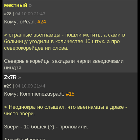
местный
»
#28 |
04.10.09 21:43
Кому: oPean,
#24
> странные вьетнамцы - пошли мстить, а сами в
больницу угодили в количестве 10 штук. а про
северокорейцев ни слова.
Северные корейцы закидали чарли звездочками
ниндзя.
Zx7R
»
#29 |
04.10.09 21:44
Кому: Kommienezuspadt,
#15
> Неоднократно слышал, что вьетнамцы в драке -
чисто звери.
Звери - 10 бошек (?) - проломили.
Дружба Народов.