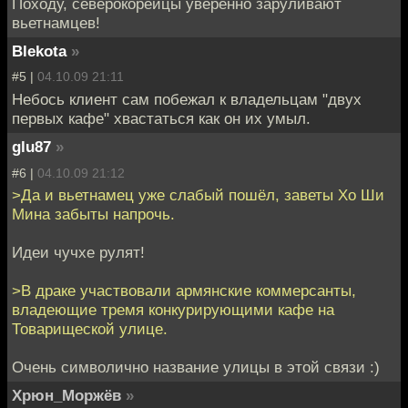
Походу, северокорейцы уверенно заруливают
вьетнамцев!
Blekota
»
#5 |
04.10.09 21:11
Небось клиент сам побежал к владельцам "двух
первых кафе" хвастаться как он их умыл.
glu87
»
#6 |
04.10.09 21:12
>Да и вьетнамец уже слабый пошёл, заветы Хо Ши
Мина забыты напрочь.
Идеи чучхе рулят!
>В драке участвовали армянские коммерсанты,
владеющие тремя конкурирующими кафе на
Товарищеской улице.
Очень символично название улицы в этой связи :)
Хрюн_Моржёв
»