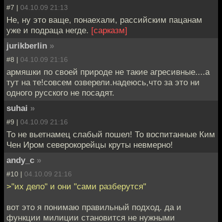
#7 |
04.10.09 21:13
Не, ну это ваще, понаехали, рассийским пацанам
уже и подраца негде.
[сарказм]
jurikberlin
»
#8 |
04.10.09 21:16
армяшки по своей природе не такие агресивные....а
тут на те!совсем озверели.надеюсь,что за это ни
одного русского не посадят.
suhai
»
#9 |
04.10.09 21:16
То не вьетнамец слабый пошел! То воспитанные Ким
Чен Иром северокорейцы круты невмерно!
andy_c
»
#10 |
04.10.09 21:16
>"их дело" и они "сами разберутся"
вот это я понимаю правильный подход. да и
функции милиции становится не нужными