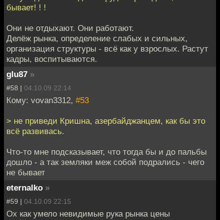
бывает! ! !
Они не отдыхают. Они работают.
Делёж рынка, определение слабых и сильных,
организация структуры - всё как у взрослых. Растут
кадры, воспитываются.
glu87
»
#58 |
04.10.09 22:14
Кому: vovan3312,
#53
> не приведи Кришна, азербайджанцем, как бы это
всё развивась.
Что-то мне подсказывает, что тогда бы и до пальбы
дошло - а так земляки меж собой подрались - чего
не бывает
eternalko
»
#59 |
04.10.09 22:15
Ох как умело невидимые рука рынка цены