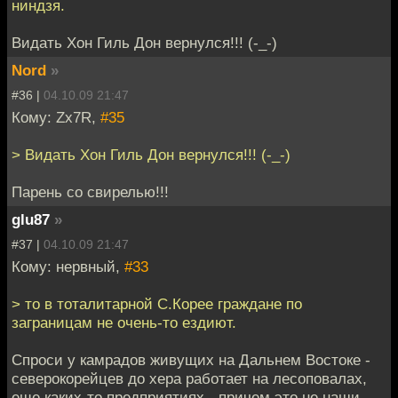
ниндзя.
Видать Хон Гиль Дон вернулся!!! (-_-)
Nord
»
#36 |
04.10.09 21:47
Кому: Zx7R,
#35
> Видать Хон Гиль Дон вернулся!!! (-_-)
Парень со свирелью!!!
glu87
»
#37 |
04.10.09 21:47
Кому: нервный,
#33
> то в тоталитарной С.Корее граждане по
заграницам не очень-то ездиют.
Спроси у камрадов живущих на Дальнем Востоке -
северокорейцев до хера работает на лесоповалах,
еще каких-то предприятиях - причем это не наши