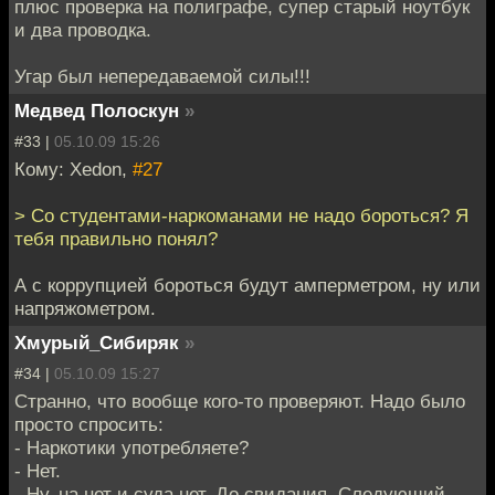
плюс проверка на полиграфе, супер старый ноутбук
и два проводка.
Угар был непередаваемой силы!!!
Медвед Полоскун
»
#33 |
05.10.09 15:26
Кому: Xedon,
#27
> Cо студентами-наркоманами не надо бороться? Я
тебя правильно понял?
А с коррупцией бороться будут амперметром, ну или
напряжометром.
Хмурый_Сибиряк
»
#34 |
05.10.09 15:27
Странно, что вообще кого-то проверяют. Надо было
просто спросить:
- Наркотики употребляете?
- Нет.
- Ну, на нет и суда нет. До свидания. Следующий.