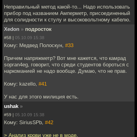
Неправильный метод какой-то... Надо использовать
прибор под названием Амперметр, присоединенный
для солидности к стулу и высоковольтному кабелю.
Xedon
»
подросток
#58 |
05.10.09 15:38
Кому: Медвед Полоскун,
#33
Причем напряжметр? Вот мне кажется, что камрад
sopran4eg, говорит, что среди студентов бороться с
наркоманией не надо вообще. Думаю, что не прав.
Кому: kazello,
#41
У нас для этого милиция есть.
ushak
»
#59 |
05.10.09 15:38
Кому: SiriusSPb,
#42
> Анализ крови уже не в моде.