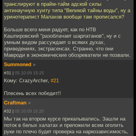
транслируют в прайм-тайм адской силы
антинаучную хуиту типа "Великой тайны воды", ну а
уринотерапист Малахов вообще там прописался?
Больше всего меня радует, как по НТВ
Кашпировский "разоблачает шарлатанов", ну и с
умным видом рассуждает о всяких духах,
приведениях, экстрасенсах. Странно, что они
Мавроди в экономические обозреватели не позвали.
Summoned
»
#31 |
05.10.09 15:25
Кому: CrazyArcher,
#21
Плесень всех победит!!
Craftman
»
#32 |
05.10.09 15:25
Мы так на втором курсе прикалывались. Зашли на
поток в белых халатах и преложили всем оголить
руки по плечо будет проверка на наркозависимость,