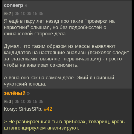
conserp
»
#52 |
05.10.09 15:35
Я ещё в пару лет назад про такие "проверки на
наркотики" слышал, но без подробностей о
финансовой стороне дела.
Думал, что таким образом из массы выявляют
кандидатов на настоящие анализы (психолог следит
за глазенками, выявляет нервничающих) - просто
чтобы на анализах сэкономить.
А вона оно как на самом деле. Экий я наивный
чукотский юноша.
зелёный
»
#53 |
05.10.09 15:35
Кому: SiriusSPb,
#42
> Не разбираешься ты в приборах, товарищ, кровь
штангенциркулем анализируют.