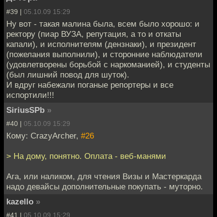
#39 |
05.10.09 15:29
Ну вот - такая малина была, всем было хорошо: и
ректору (пиар ВУЗА, репутация, а то и откаты
капали), и исполнителям (дензнаки), и президент
(пожелания выполнили), и сторонние наблюдатели
(удовлетворены борьбой с наркоманией), и студенты
(был лишний повод для шуток).
И вдруг набежали поганые репортеры и все
испортили!!!
SiriusSPb
»
#40 |
05.10.09 15:29
Кому: CrazyArcher,
#26
> На дому, понятно. Оплата - веб-манями
Ага, или наликом, для чтения Визы и Мастеркарда
надо девайсы дополнительные покупать - муторно.
kazello
»
#41 |
05.10.09 15:29