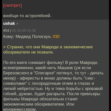
[смотрит]
вообще-то астролябией.
ushak
»
#54 |
05.10.09 15:36
Кому: Медвед Полоскун,
#30
> Странно, что они Мавроди в экономические
обозреватели не позвали.
По его книге снимают фильму! В роли Мавроди,
всенепременно, какой-нить Машков (уж если
Березовского в "Олигархе" потянул, то тут - делать
нехер) - аферисты в кинах должны быть "секс-
символами" с лихорадочным огнем в глазах и
легкой небритостью. Ну и тема борьбы с кровавой
гэбней, думаю, будет раскрыта. После премъеры
фильмы Мавроди обязательно станет
экономическим обозревателем. Или
кинорежиссером.