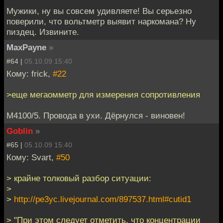
Мужики, ну вы совсем удивляете! Вы серьезно
поверили, что вольтметр выявит наркомана? Ну
пиздец. Извините.
MaxPayne
»
#64 |
05.10.09 15:40
Кому: frick,
#22
>еще мегаомметр для измерения сопротивления
М4100/5. Провода в ухи. Дёрнулся - виновен!
Goblin
»
#65 |
05.10.09 15:40
Кому: Svart,
#50
> крайне толковый разбор ситуации:
>
>
http://pe3yc.livejournal.com/897537.html#cutid1
> "При этом следует отметить, что концентрации