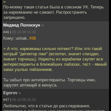
>
По-моему такая статья была в союзном УК. Теперь
за наркоманию не сажают. Распространять
запрещено.
Медвед Полоскун
»
#46 |
05.10.09 15:32
Кому: ushak,
#36
> А что, наркоманы сильно потеют? Или это такой
хитрый "детектор лжи" (вспотел, значит спиздел,
значит торчишь). Наркоты из корабелки скупят все
антиреспиранты в ближайших лабазах, тест - явный
заказ ушлых лабазников.
Ты забыл про антипресперанты. Торговцы ими,
зарулят аптекарй в минуса.
Egorov
»
#47 |
05.10.09 15:32
Любопытно, что в статье до расследования,