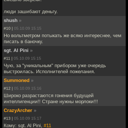
люди зашибают деньгу.
shush
»
#10 |
05.10.09 15:15
Но вольтметром потыкать же всяко интереснее, чем
писать в баночку.
sgt. Al Pini
»
#11 |
05.10.09 15:15
Чую, за "уникальным" прибором уже очередь
выстроилась. Исполнителей пожелания.
Summoned
»
#12 |
05.10.09 15:16
Широко разрастаются гонения будущей
интеллигенции!! Стране нужны морлоки!!!
CrazyArcher
»
#13 |
05.10.09 15:17
Кому: sgt. Al Pini,
#11