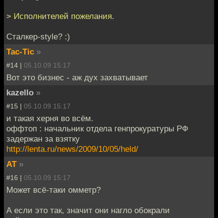
> Исполнителей пожелания.
Сталкер-style? :)
Tac-Tic
»
#14 |
05.10.09 15:17
Вот это бизнес - aж дух захватывает
kazello
»
#15 |
05.10.09 15:17
и такая херня во всём.
оффтоп : начальник отдела генпрокуратуры РФ
задержан за взятку
http://lenta.ru/news/2009/10/05/held/
AT
»
#16 |
05.10.09 15:17
Может всё-таки омметр?
А если это так, значит они нагло обокрали