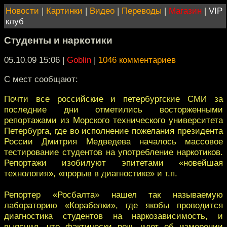
Новости
|
Картинки
|
Видео
|
Переводы
|
Магазин
|
VIP
клуб
Студенты и наркотики
05.10.09 15:06
|
Goblin
|
1046 комментариев
С мест сообщают:
Почти все российские и петербургские СМИ за
последние дни отметились восторженными
репортажами из Морского технического университета
Петербурга, где во исполнение пожелания президента
России Дмитрия Медведева началось массовое
тестирование студентов на употребление наркотиков.
Репортажи изобилуют эпитетами «новейшая
технология», «прорыв в диагностике» и т.п.
Репортер «Росбалта» нашел так называемую
лабораторию «Корабелки», где якобы проводится
диагностика студентов на наркозависимость, и
выяснил, что фактически речь идет об измерении