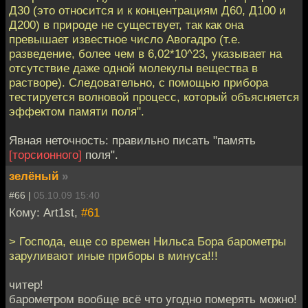
Д30 (это относится и к концентрациям Д60, Д100 и
Д200) в природе не существует, так как она
превышает известное число Авогадро (т.е.
разведение, более чем в 6,02*10^23, указывает на
отсутствие даже одной молекулы вещества в
растворе). Следовательно, с помощью прибора
тестируется волновой процесс, который объясняется
эффектом памяти поля".
Явная неточность: правильно писать "память
[торсионного]
поля".
зелёный
»
#66 |
05.10.09 15:40
Кому: Art1st,
#61
> Господа, еще со времен Нильса Бора барометры
заруливают иные приборы в минуса!!!
читер!
барометром вообще всё что угодно померять можно!