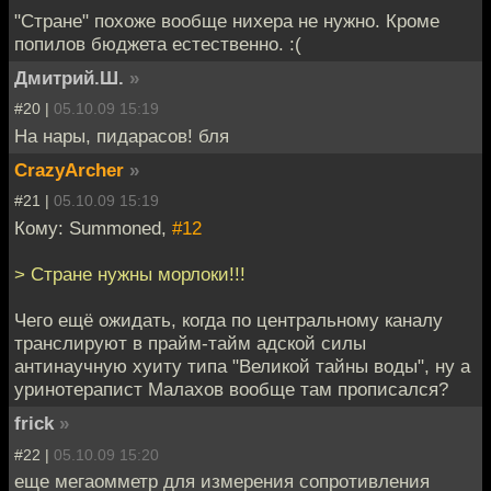
"Стране" похоже вообще нихера не нужно. Кроме
попилов бюджета естественно. :(
Дмитрий.Ш.
»
#20 |
05.10.09 15:19
На нары, пидарасов! бля
CrazyArcher
»
#21 |
05.10.09 15:19
Кому: Summoned,
#12
> Стране нужны морлоки!!!
Чего ещё ожидать, когда по центральному каналу
транслируют в прайм-тайм адской силы
антинаучную хуиту типа "Великой тайны воды", ну а
уринотерапист Малахов вообще там прописался?
frick
»
#22 |
05.10.09 15:20
еще мегаомметр для измерения сопротивления