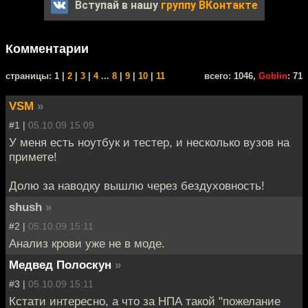
Вступай в нашу
группу ВКонтакте
Комментарии
cтраницы: 1 |
2
|
3
|
4
...
8
|
9
|
10
|
11
всего: 1046,
Goblin
: 71
VSM
»
#1 |
05.10.09 15:09
У меня есть ноутбук и тестер, и несколько вузов на
примете!
Долю за наводку вышлю через бездуховность!
shush
»
#2 |
05.10.09 15:11
Анализ крови уже не в моде.
Медвед Полоскун
»
#3 |
05.10.09 15:11
Кстати интересно, а что за НПА такой "пожелание