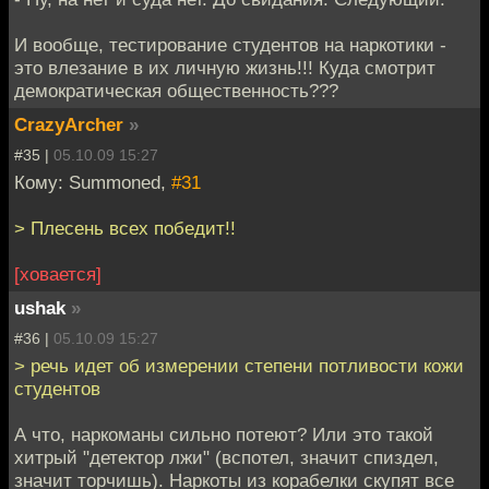
И вообще, тестирование студентов на наркотики -
это влезание в их личную жизнь!!! Куда смотрит
демократическая общественность???
CrazyArcher
»
#35 |
05.10.09 15:27
Кому: Summoned,
#31
> Плесень всех победит!!
[ховается]
ushak
»
#36 |
05.10.09 15:27
> речь идет об измерении степени потливости кожи
студентов
А что, наркоманы сильно потеют? Или это такой
хитрый "детектор лжи" (вспотел, значит спиздел,
значит торчишь). Наркоты из корабелки скупят все