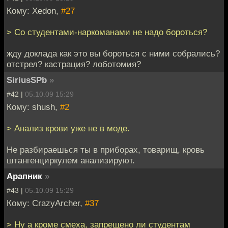
Кому: Xedon,
#27
> Cо студентами-наркоманами не надо бороться?
жду доклада как это вы бороться с ними собрались?
отстрел? кастрация? лоботомия?
SiriusSPb
»
#42 |
05.10.09 15:29
Кому: shush,
#2
> Анализ крови уже не в моде.
Не разбираешься ты в приборах, товарищ, кровь
штангенциркулем анализируют.
Арапник
»
#43 |
05.10.09 15:29
Кому: CrazyArcher,
#37
> Ну а кроме смеха, запрещено ли студентам