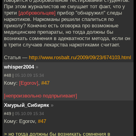
говорится о добровольном тестировании студентов.
При этом журналистов не смущает тот факт, что у
трети
[добровольцев]
прибор "обнаружил" следы
наркотиков. Наркоманы решили спалиться по
приколу? Конечно есть оговорка про возможные
медицинские препараты, но тогда должны бы
возникать сомнения в адекватности метода, если он
в трети случаев лекарства наркотиками считает.
Статья —
http://www.rosbalt.ru/2009/09/23/674103.html
whisper2004
»
#48 |
05.10.09 15:34
Кому:
[Egorov]
,
#47
[непроизвольно подпрыгивает]
Хмурый_Сибиряк
»
#49 |
05.10.09 15:34
Кому: Egorov,
#47
> но тогда должны бы возникать сомнения в