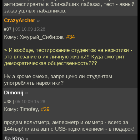
антиреспиранты в ближайших лабазах, тест - явный
заказ ушлых лабазников.
CrazyArcher
»
#37 |
05.10.09 15:28
Кому: Хмурый_Сибиряк,
#34
> И вообще, тестирование студентов на наркотики -
это влезание в их личную жизнь!!! Куда смотрит
демократическая общественность???
Ну а кроме смеха, запрещено ли студентам
употреблять наркотики?
Dimonij
»
#38 |
05.10.09 15:28
Кому: Timofey,
#29
продам вольтметр, амперметр и омметр - всего за
144тыр! плата ацп с USB-подключением - в подарок!
Дэ Юра
»