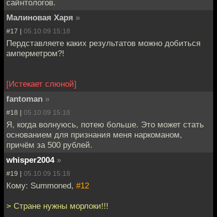
сайнтологов.
Малиновая Харя
»
#17 |
05.10.09 15:18
Пердставляете каких результатов можно добиться
амперметром?!
[Истекает слюной]
fantoman
»
#18 |
05.10.09 15:18
Я, когда волнуюсь, потею больше. Это может стать
основанием для признания меня наркоманом,
причём за 500 рублей.
whisper2004
»
#19 |
05.10.09 15:18
Кому: Summoned,
#12
> Стране нужны морлоки!!!