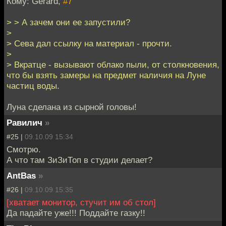
Кому: Gerard,
#7
> > А зачем они ее запустили?
>
> Сева дал ссылку на материал - прочти.
>
> Вкратце - вызывают облако пыли, от столкновения,
что бы взять замеры на предмет наличия на Луне
частиц воды.
Луна сделана из сырной головы!
Равилич
»
#25 |
09.10.09 15:34
Смотрю.
А что там ЗиЗиТоп в студии делает?
AntBas
»
#26 |
09.10.09 15:35
[хватает монитор, стучит им об стол]
Да падайте уже!!! Поддайте газку!!