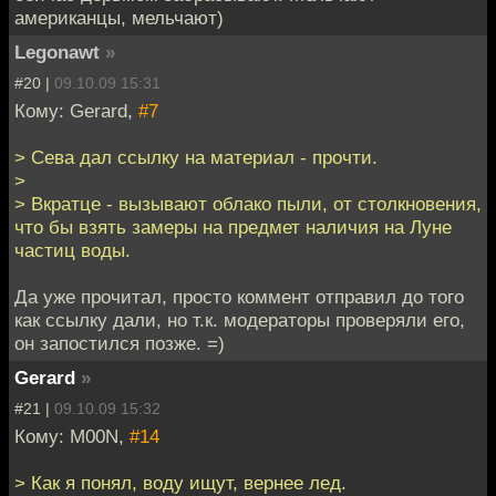
американцы, мельчают)
Legonawt
»
#20 |
09.10.09 15:31
Кому: Gerard,
#7
> Сева дал ссылку на материал - прочти.
>
> Вкратце - вызывают облако пыли, от столкновения,
что бы взять замеры на предмет наличия на Луне
частиц воды.
Да уже прочитал, просто коммент отправил до того
как ссылку дали, но т.к. модераторы проверяли его,
он запостился позже. =)
Gerard
»
#21 |
09.10.09 15:32
Кому: M00N,
#14
> Как я понял, воду ищут, вернее лед.