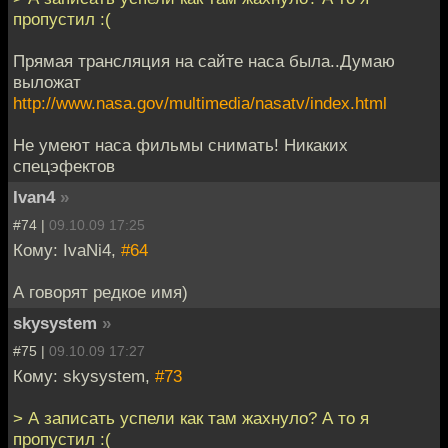
пропустил :(
Прямая трансляция на сайте наса была..Думаю
выложат
http://www.nasa.gov/multimedia/nasatv/index.html
Не умеют наса фильмы снимать! Никаких
спецэфектов
Ivan4
»
#74 |
09.10.09 17:25
Кому: IvaNi4,
#64
А говорят редкое имя)
skysystem
»
#75 |
09.10.09 17:27
Кому: skysystem,
#73
> А записать успели как там жахнуло? А то я
пропустил :(