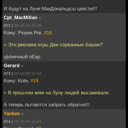
И будут на Луне МакДональдсы цвести!!!
Cpt_MacMillan
»
#22 |
09.10.09 15:32
Кому: Рюрик Рок,
#16
> Это реклама игры Две сорванные башни?
цЫничный пЕар.
Gerard
»
#23 |
09.10.09 15:34
Кому: Kote,
#19
> В прошлом веке на Луну людей высаживали
А теперь пытаются забрать обратно!!!
Yankee
»
#24 |
09.10.09 15:34