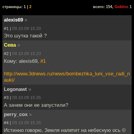
cтраницы: 1 |
2
всего: 154,
Goblin
: 1
alexis69
»
#1 |
09.10.09 15:20
Это шутка такой ?
Сева
»
#2 |
09.10.09 15:23
Кому: alexis69,
#1
http://www.3dnews.ru/news/bombezhka_luni_vse_radi_n
auki/
Legonawt
»
#3 |
09.10.09 15:25
А зачем они ее запустили?
perry_cox
»
#4 |
09.10.09 15:25
Истинно говорю, Земля налетит на небесную ось ©