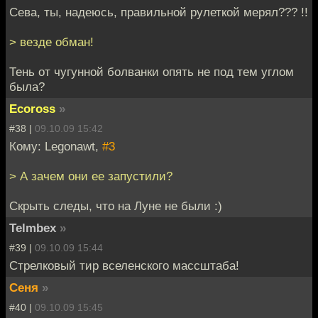
Сева, ты, надеюсь, правильной рулеткой мерял??? !!
> везде обман!
Тень от чугунной болванки опять не под тем углом
была?
Ecoross
»
#38 |
09.10.09 15:42
Кому: Legonawt,
#3
> А зачем они ее запустили?
Скрыть следы, что на Луне не были :)
Telmbex
»
#39 |
09.10.09 15:44
Стрелковый тир вселенского массштаба!
Сеня
»
#40 |
09.10.09 15:45