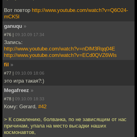
Вот повтор
http://www.youtube.com/watch?v=Q6O24-
mCK5I
ganuqu
»
#76 |
09.10.09 17:34
Запись:
http://www.youtube.com/watch?v=nDlM3Rqq04E
http://www.youtube.com/watch?v=ECd0QVZ6Wls
fil
»
#77 |
09.10.09 18:06
это игра такая?:)
Megafreez
»
#78 |
09.10.09 18:33
Кому: Gerard,
#42
> К сожалению, болванка, по не зависящим от нас
причинам, упала на место высадки наших
космонавтов,