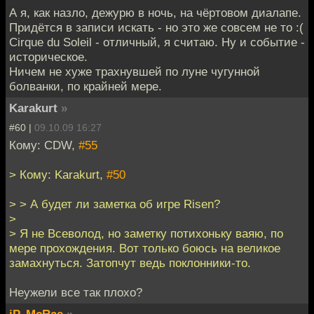
А я, как назло, дежурю в ночь, на чёртовом диалапе.
Придётся в записи искать - но это же совсем не то :(
Cirque du Soleil - отличный, я считаю. Ну и событие -
историческое.
Ничем не хуже трахнувшей по луне чугунной
болванки, по крайней мере.
Karakurt
»
#60 |
09.10.09 16:27
Кому: CDW,
#55
> Кому: Karakurt,
#50
> > А будет ли заметка об игре Risen?
>
> Я не Всеволод, но заметку потихоньку ваяю, по
мере прохождения. Вот только боюсь на великое
замахнуться. Затопчут ведь поклонники-то.
Неужели все так плохо?