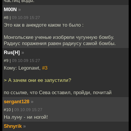
частиц воды.
M00N
»
#8 |
09.10.09 15:27
Это как в анекдоте каком то было :
Монгольские ученые изобрели чугунную бомбу.
Радиус поражения равен радиусу самой бомбы.
Rus[H]
»
#9 |
09.10.09 15:27
Кому: Legonawt,
#3
> А зачем они ее запустили?
по ссылке, что Сева оставил, пройди, почитай
sergant128
»
#10 |
09.10.09 15:27
На луну - ни ногой!
Shnyrik
»