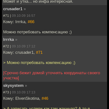
Может и утка... но инфа интересная.
crusader1
»
#71 |
09.10.09 16:57
Кому: Irrrka,
#66
Можно потребовать компенсацию ;)
Irrrka
»
#72 |
09.10.09 17:12
Кому: crusader1,
#71
> Можно потребовать компенсацию ;)
[Срочно бежит домой уточнять координаты своего
участка]
skysystem
»
#73 |
09.10.09 17:13
Кому: ElvenSkotina,
#46
> А записать успели как там жахнуло? А то я