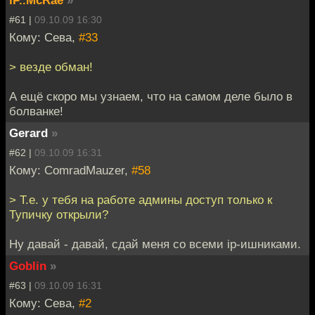
iP..McRae
»
#61 |
09.10.09 16:30
Кому: Сева,
#33
> везде обман!
А ещё скоро мы узнаем, что на самом деле было в
болванке!
Gerard
»
#62 |
09.10.09 16:31
Кому: ComradMauzer,
#58
> Т.е. у тебя на работе админы доступ только к
Тупичку открыли?
Ну давай - давай, сдай меня со всеми ip-ишниками.
Goblin
»
#63 |
09.10.09 16:31
Кому: Сева,
#2