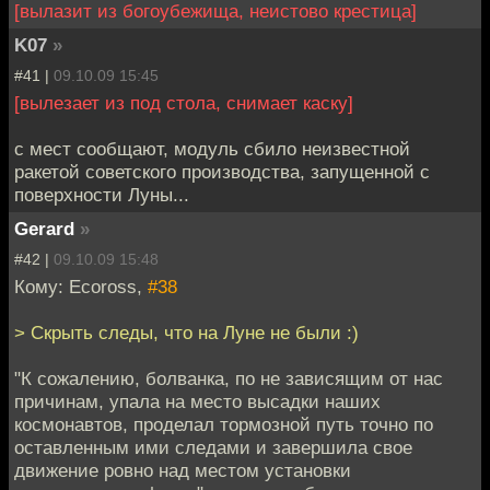
[вылазит из богоубежища, неистово крестица]
K07
»
#41 |
09.10.09 15:45
[вылезает из под стола, снимает каску]
с мест сообщают, модуль сбило неизвестной
ракетой советского производства, запущенной с
поверхности Луны...
Gerard
»
#42 |
09.10.09 15:48
Кому: Ecoross,
#38
> Скрыть следы, что на Луне не были :)
"К сожалению, болванка, по не зависящим от нас
причинам, упала на место высадки наших
космонавтов, проделал тормозной путь точно по
оставленным ими следами и завершила свое
движение ровно над местом установки