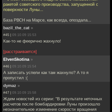
ракетой советского производства, запущенной с
поверхности Луны...
База РВСН на Марсе, как всегда, опоздала...
bazil_the_cat
»
#45 |
09.10.09 15:53
Как-то не феерично жахнуло!
[расстраивается]
ElvenSkotina
»
#46 |
09.10.09 15:54
А записать успели как там жахнуло? А то я
пропустил :(
dymaz
»
#47 |
09.10.09 15:58
Ждем новостей из серии: "В результате неточных
расчетов после бомбардировки Луны произошло
незначительное изменение скорости вращения