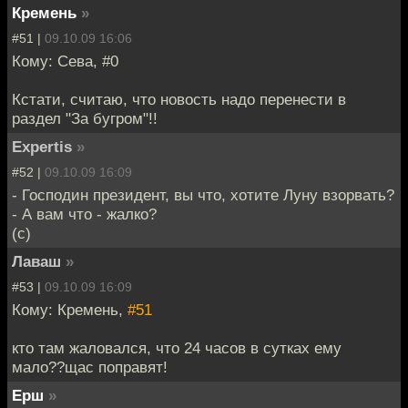
Кремень
»
#51 |
09.10.09 16:06
Кому: Сева, #0
Кстати, считаю, что новость надо перенести в
раздел "За бугром"!!
Expertis
»
#52 |
09.10.09 16:09
- Господин президент, вы что, хотите Луну взорвать?
- А вам что - жалко?
(с)
Лаваш
»
#53 |
09.10.09 16:09
Кому: Кремень,
#51
кто там жаловался, что 24 часов в сутках ему
мало??щас поправят!
Ерш
»