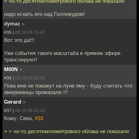
> чо-то десятикилометрового облака не показали
надо искать его над Голливудом!
dymaz
»
#35 |
09.10.09 15:42
Вот это да!!!
Уже события такого масштаба в прямом эфире
транслируют!
M00N
»
#36 |
09.10.09 15:42
Пока мне не покажут на луне яму - буду считать что
американцы промазали !!!
Gerard
»
#37 |
09.10.09 15:42
Кому: Сева,
#33
> > чо-то десятикилометрового облака не показали