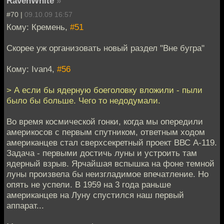
RavenWhite
»
#70 |
09.10.09 16:57
Кому: Кремень,
#51
Скорее уж организовать новый раздел "Вне бугра"
Кому: Ivan4,
#56
> А если бы ядерную боеголовку вложили - пыли
было бы больше. Чего то недодумали.
Во время космической гонки, когда мы опередили
америкосов с первым спутником, ответным ходом
американцев стал сверхсекретный проект ВВС А-119.
Задача - первыми достичь луны и устроить там
ядерный взрыв. Ярчайшая вспышка на фоне темной
луны произвела бы неизгладимое впечатление. Но
опять не успели. В 1959 на 3 года раньше
американцев на Луну спустился наш первый
аппарат...