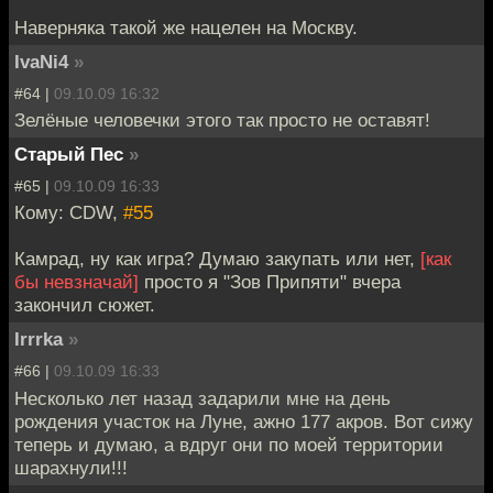
Наверняка такой же нацелен на Москву.
IvaNi4
»
#64 |
09.10.09 16:32
Зелёные человечки этого так просто не оставят!
Старый Пес
»
#65 |
09.10.09 16:33
Кому: CDW,
#55
Камрад, ну как игра? Думаю закупать или нет,
[как
бы невзначай]
просто я "Зов Припяти" вчера
закончил сюжет.
Irrrka
»
#66 |
09.10.09 16:33
Несколько лет назад задарили мне на день
рождения участок на Луне, ажно 177 акров. Вот сижу
теперь и думаю, а вдруг они по моей территории
шарахнули!!!