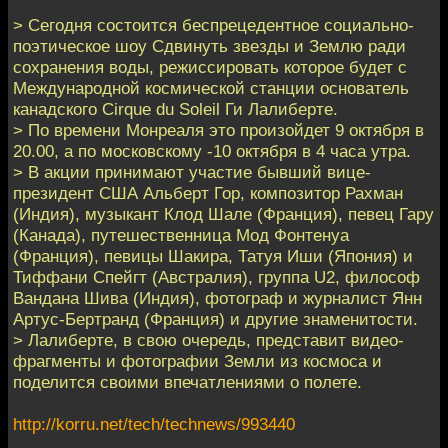
> Сегодня состоится беспрецедентное социально-
поэтическое шоу Сдвинуть звезды и Землю ради
сохранения воды, режиссировать которое будет с
Международной космической станции основатель
канадского Cirque du Soleil Ги Лалиберте.
> По времени Монреаля это произойдет 9 октября в
20.00, а по московскому -10 октября в 4 часа утра.
> В акции принимают участие бывший вице-
президент США Альберт Гор, композитор Рахман
(Индия), музыкант Клод Шале (Франция), певец Гару
(Канада), путешественница Мод Фонтенуа
(Франция), певицы Шакира, Татуя Иши (Япония) и
Тиффани Спейгт (Австралия), группа U2, философ
Вандана Шива (Индия), фотограф и журналист Янн
Артус-Бертранд (Франция) и другие знаменитости.
> Лалиберте, в свою очередь, представит видео-
фрагменты и фотографии Земли из космоса и
поделится своими впечатлениями о полете.
http://korru.net/tech/technews/993440