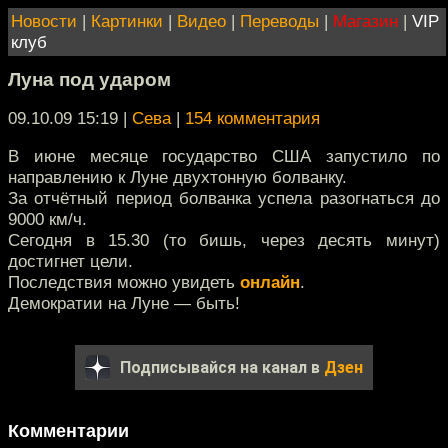
Новости
|
Картинки
|
Видео
|
Переводы
|
Магазин
|
VIP
клуб
Луна под ударом
09.10.09 15:19
|
Сева
|
154 комментария
В июне месяце государство США запустило по
направлению к Луне двухтонную болванку.
За отчётный период болванка успела разогнаться до
9000 км/ч.
Сегодня в 15.30 (то бишь, через десять минут)
достигнет цели.
Последствия можно увидеть
онлайн
.
Демократии на Луне — быть!
Подписывайся на канал в
Дзен
Комментарии