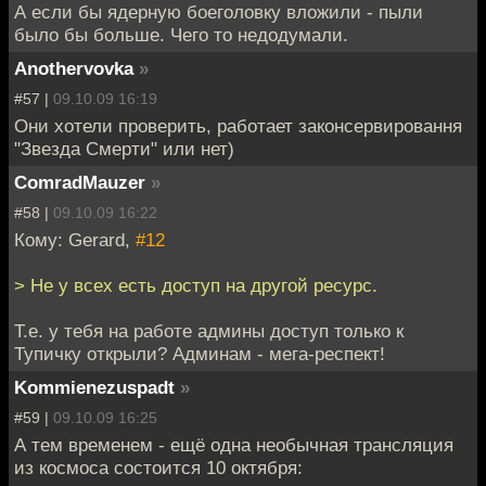
А если бы ядерную боеголовку вложили - пыли
было бы больше. Чего то недодумали.
Anothervovka
»
#57 |
09.10.09 16:19
Они хотели проверить, работает законсервировання
"Звезда Смерти" или нет)
ComradMauzer
»
#58 |
09.10.09 16:22
Кому: Gerard,
#12
> Не у всех есть доступ на другой ресурс.
Т.е. у тебя на работе админы доступ только к
Тупичку открыли? Админам - мега-респект!
Kommienezuspadt
»
#59 |
09.10.09 16:25
А тем временем - ещё одна необычная трансляция
из космоса состоится 10 октября: