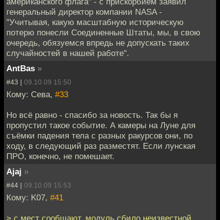
американского флага" - с прискорбием заявил
генеральный директор компании NASA -
"Учитывая, какую масштабную историческую
потерю понесли Соединенные Штаты, мы, в свою
очередь, обязуемся впредь не допускать таких
случайностей в нашей работе".
AntBas
»
#43 |
09.10.09 15:50
Кому: Сева,
#33
Но всё равно - спасибо за новость. Так бы я
пропустил такое событие. А камеры на Луне для
съёмки падения тела с разных ракурсов они, по
ходу, в следующий раз разместят. Если лунская
ПРО, конечно, не помешает.
Ajaj
»
#44 |
09.10.09 15:53
Кому: K07,
#41
> с мест сообщают, модуль сбило неизвестной