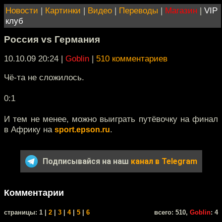
Новости
|
Картинки
|
Видео
|
Переводы
|
Магазин
|
VIP
клуб
Россия vs Германия
10.10.09 20:24
|
Goblin
|
510 комментариев
Чё-та не сложилось.
0:1
И тем не менее, можно выиграть путёвочку на финал
в Африку на
.
sport.epson.ru
Подписывайся на наш
канал в Telegram
Комментарии
cтраницы: 1 |
2
|
3
|
4
|
5
|
6
всего: 510,
Goblin
: 4