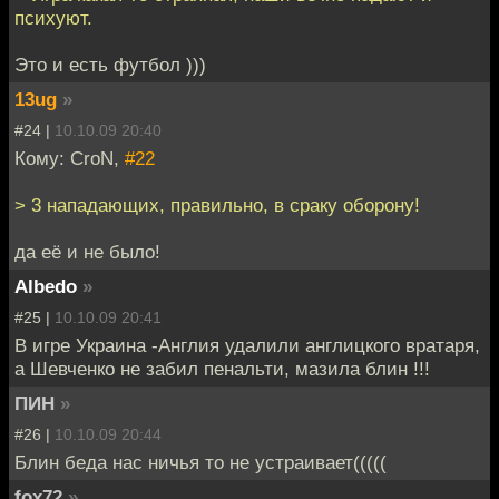
психуют.
Это и есть футбол )))
13ug
»
#24 |
10.10.09 20:40
Кому: CroN,
#22
> 3 нападающих, правильно, в сраку оборону!
да её и не было!
Albedo
»
#25 |
10.10.09 20:41
В игре Украина -Англия удалили англицкого вратаря,
а Шевченко не забил пенальти, мазила блин !!!
ПИН
»
#26 |
10.10.09 20:44
Блин беда нас ничья то не устраивает(((((
fox72
»