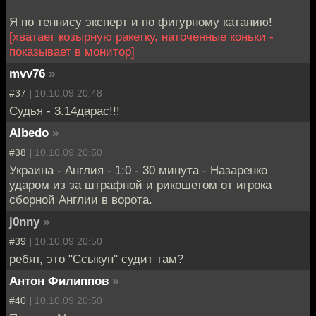
Я по теннису эксперт и по фигурному катанию!
[хватает козырную ракетку, наточенные коньки -
показывает в монитор]
mvv76
»
#37 |
10.10.09 20:48
Судья - 3.14дарас!!!
Albedo
»
#38 |
10.10.09 20:50
Украина - Англия - 1:0 - 30 минута - Назаренко
ударом из за штрафной и рикошетом от игрока
cборной Англии в ворота.
j0nny
»
#39 |
10.10.09 20:50
ребят, это "Ссыкун" судит там?
Антон Филиппов
»
#40 |
10.10.09 20:50