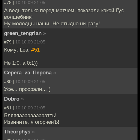
#78 |
10.10.09 21:05
А ведь только перед матчем, показали какой Гус
волшебник!
Ну молодцы наши. Не стыдно ни разу!
green_tengrian
»
#79 |
10.10.09 21:05
Кому: Lea,
#51
Не 1:0, а 0:1))
Серёга_из_Перова
»
#80 |
10.10.09 21:05
Усё... просрали... (
Dobro
»
#81 |
10.10.09 21:05
Бляяяаааааааааатть!
Извините, я огорченЪ!
Theorphys
»