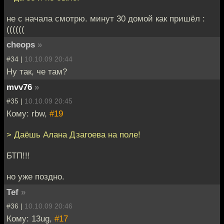
не с начала смотрю. минут 30 домой как пришёл :
((((((
cheops
»
#34 |
10.10.09 20:44
Ну так, че там?
mvv76
»
#35 |
10.10.09 20:45
Кому: rbw,
#19
> Даёшь Алана Дзагоева на поле!
БТП!!!
но уже поздно.
Tef
»
#36 |
10.10.09 20:46
Кому: 13ug,
#17