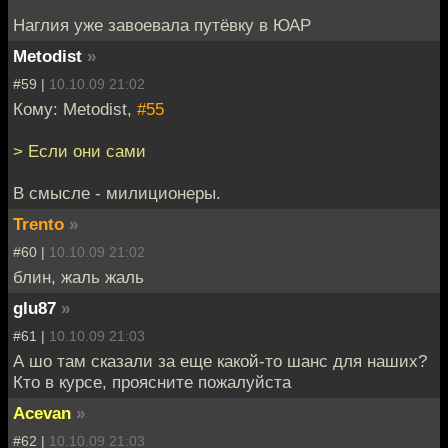
Наглия уже завоевала путёвку в ЮАР
Metodist
»
#59 |
10.10.09 21:02
Кому: Metodist,
#55
> Если они сами
В смысле - милиционеры.
Trento
»
#60 |
10.10.09 21:02
блин, жаль жаль
glu87
»
#61 |
10.10.09 21:03
А шо там сказали за еще какой-то шанс для наших?
Кто в курсе, проясните пожалуйста
Acevan
»
#62 |
10.10.09 21:03