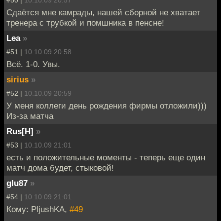
Сдаётся мне камрады, нашей сборной не хватает
тренера с трубкой и помшника в пенсне!
Lea
»
#51 |
10.10.09 20:58
Всё. 1-0. Увы.
sirius
»
#52 |
10.10.09 20:59
У меня коллеги день рождения фирмы отложили)))
Из-за матча
Rus[H]
»
#53 |
10.10.09 21:01
есть и положительные моменты - теперь еще один
матч дома будет, стыковой!
glu87
»
#54 |
10.10.09 21:01
Кому: PljushKA,
#49