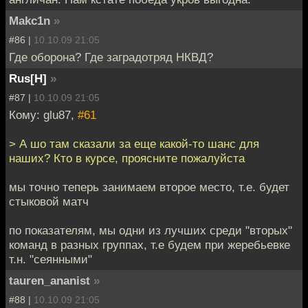
Makc1n
»
#86 |
10.10.09 21:05
Где оборона? Где заградотряд НКВД?
Rus[H]
»
#87 |
10.10.09 21:05
Кому: glu87,
#61
> А шо там сказали за еще какой-то шанс для
наших? Кто в курсе, проясните пожалуйста
мы точно теперь занимаем второе место, т.е. будет
стыковой матч
по показателям, мы одни из лучших среди "вторых"
команд в разных группах, т.е будем при жеребьевке
т.н. "сеянными"
tauren_ananist
»
#88 |
10.10.09 21:05