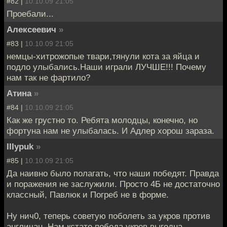
#82 |
10.10.09 21:05
Проебали...
Алексеевич
»
#83 |
10.10.09 21:05
немцы-хитрожопые твари,тянули кота за яйца и
подло улыбались.Наши играли ЛУЧШЕ!!! Почему
нам так не фартило?
Атина
»
#84 |
10.10.09 21:05
Как же грустно то. Ребята молодцы, конечно, но
фортуна нам не улыбалась. И Адлер хорош зараза.
IIIypuk
»
#85 |
10.10.09 21:05
Да наивно было полагать, что наши победят. Правда
и поражения не заслужили. Просто 4Б не достаточно
классный, Павлюк и Погреб не в форме.
Ну нич0, теперь советую поболеть за укров против
англичан. Нам кстате победа укров выгодна.