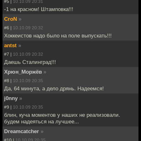
#5 |
10.10.09 20:31
-1 на красном! Штамповка!!!
CroN
»
#6 |
10.10.09 20:32
Хоккеистов надо было на поле выпускать!!!
antst
»
#7 |
10.10.09 20:32
Даешь Сталинград!!!
Хрюн_Моржёв
»
#8 |
10.10.09 20:35
Да, 64 минута, а дело дрянь. Надеемся!
j0nny
»
#9 |
10.10.09 20:35
блин, куча моментов у наших не реализовали.
будем надеяться на лучшее...
Dreamcatcher
»
#10 |
10.10.09 20:35