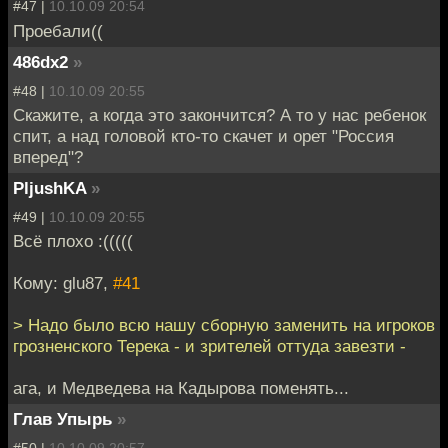
#47 |
10.10.09 20:54
Проебали((
486dx2
»
#48 |
10.10.09 20:55
Скажите, а когда это закончится? А то у нас ребенок
спит, а над головой кто-то скачет и орет "Россия
вперед"?
PljushKA
»
#49 |
10.10.09 20:55
Всё плохо :(((((
Кому: glu87,
#41
> Надо было всю нашу сборную заменить на игроков
грозненского Терека - и зрителей оттуда завезти -
ага, и Медведева на Кадырова поменять...
Глав Упырь
»
#50 |
10.10.09 20:57