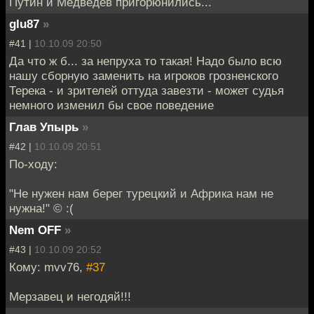
Путин и Медведев пригорюнились...
glu87
»
#41 |
10.10.09 20:50
Да что ж б... за непруха то такая! Надо было всю
нашу сборную заменить на игроков грозненского
Терека - и зрителей оттуда завезти - может судья
немного изменил бы свое поведение
Глав Упырь
»
#42 |
10.10.09 20:51
По-ходу:
"Не нужен нам берег турецкий и Африка нам не
нужна!" © :(
Nem OFF
»
#43 |
10.10.09 20:52
Кому: mvv76,
#37
Мерзавец и негодяй!!!