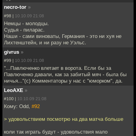
necro-tor
»
#98 |
10.10.09 21:08
Немцы - молодцы.
Судья - пиларас.
Наши - сами виноваты, Германия - это ни хуя не
Лихтенштейн, и ни разу не Уэльс.
givrus
»
#99 |
10.10.09 21:08
"...Павлюченко влетает в ворота. Если бы за
Павлюченко давали, как за забитый мяч - была бы
ничья..."(с) Комментаторы у нас с "юморком", да.
LeoAXE
»
#100 |
10.10.09 21:08
Кому: Odd,
#92
> удовольствием посмотрю на два матча больше
коли так играть будут - удовольствия мало