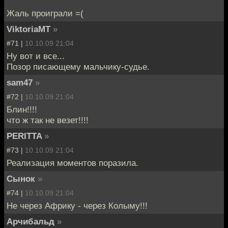
Жаль проиграли =(
ViktoriaMT
»
#71 |
10.10.09 21:04
Ну вот и все...
Позор писающему мальчику-судье.
sam47
»
#72 |
10.10.09 21:04
Блин!!!!
что ж так не везет!!!!
PERITTA
»
#73 |
10.10.09 21:04
Реализация моментов поразила.
Сынок
»
#74 |
10.10.09 21:04
Не через Африку - через Колыму!!!
Арчибальд
»