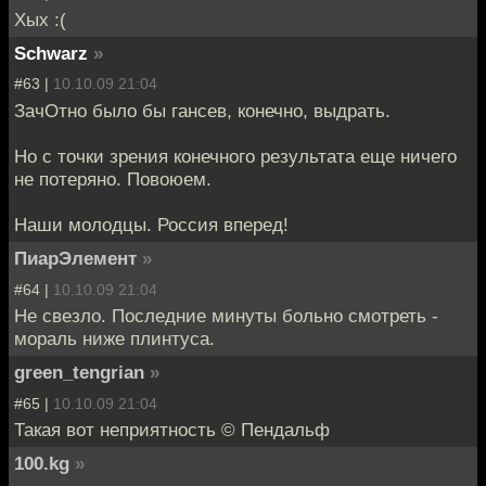
Хых :(
Schwarz
»
#63 |
10.10.09 21:04
ЗачОтно было бы гансев, конечно, выдрать.
Но с точки зрения конечного результата еще ничего
не потеряно. Повоюем.
Наши молодцы. Россия вперед!
ПиарЭлемент
»
#64 |
10.10.09 21:04
Не свезло. Последние минуты больно смотреть -
мораль ниже плинтуса.
green_tengrian
»
#65 |
10.10.09 21:04
Такая вот неприятность © Пендальф
100.kg
»