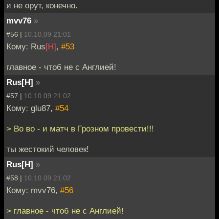
и не орут, конечно.
mvv76
»
#56 |
10.10.09 21:01
Кому: Rus
[H]
,
#53
главное - чтоб не с Англией!
Rus[H]
»
#57 |
10.10.09 21:02
Кому: glu87,
#54
> Во во - и матч в Грозном провести!!!
ты жестокий человек!
Rus[H]
»
#58 |
10.10.09 21:02
Кому: mvv76,
#56
> главное - чтоб не с Англией!