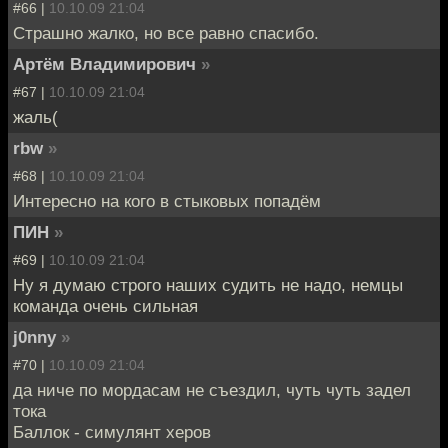
#66 |
10.10.09 21:04
Страшно жалко, но все равно спасибо.
Артём Владимирович
»
#67 |
10.10.09 21:04
жаль(
rbw
»
#68 |
10.10.09 21:04
Интересно на кого в стыковых попадём
ПИН
»
#69 |
10.10.09 21:04
Ну я думаю строго наших судить не надо, немцы
команда очень сильная
j0nny
»
#70 |
10.10.09 21:04
да ниче по мордасам не съездил, чуть чуть задел
тока
Баллок - симулянт херов