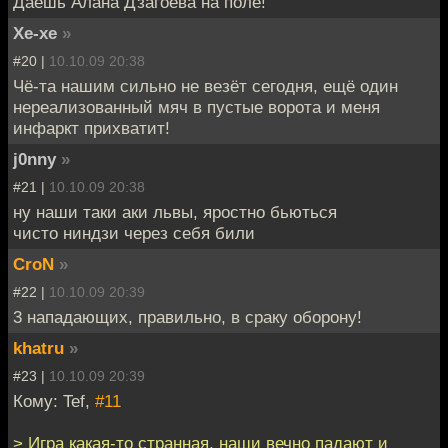
Даёшь Алана Дзагоева на поле!
Хе-хе
»
#20 |
10.10.09 20:38
Чё-та нашим сильно не везёт сегодня, ещё один
нереализованный мяч в пустые ворота и меня
инфаркт прихватит!
j0nny
»
#21 |
10.10.09 20:38
ну наши таки аки львы, яростно бьються
чисто ниндзи через себя били
CroN
»
#22 |
10.10.09 20:39
3 нападающих, правильно, в сраку оборону!
khatru
»
#23 |
10.10.09 20:39
Кому: Tef,
#11
> Игра какая-то странная, наши вечно падают и