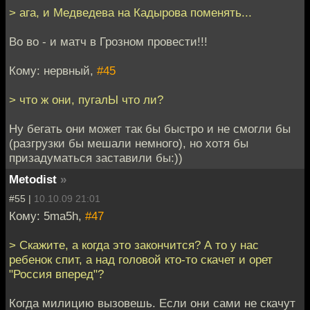
> ага, и Медведева на Кадырова поменять...
Во во - и матч в Грозном провести!!!
Кому: нервный,
#45
> что ж они, пугалЫ что ли?
Ну бегать они может так бы быстро и не смогли бы
(разгрузки бы мешали немного), но хотя бы
призадуматься заставили бы:))
Metodist
»
#55 |
10.10.09 21:01
Кому: 5ma5h,
#47
> Скажите, а когда это закончится? А то у нас
ребенок спит, а над головой кто-то скачет и орет
"Россия вперед"?
Когда милицию вызовешь. Если они сами не скачут