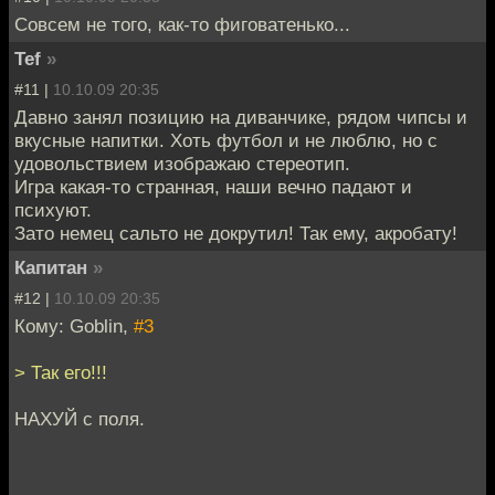
Совсем не того, как-то фиговатенько...
Tef
»
#11 |
10.10.09 20:35
Давно занял позицию на диванчике, рядом чипсы и
вкусные напитки. Хоть футбол и не люблю, но с
удовольствием изображаю стереотип.
Игра какая-то странная, наши вечно падают и
психуют.
Зато немец сальто не докрутил! Так ему, акробату!
Капитан
»
#12 |
10.10.09 20:35
Кому: Goblin,
#3
> Так его!!!
НАХУЙ с поля.