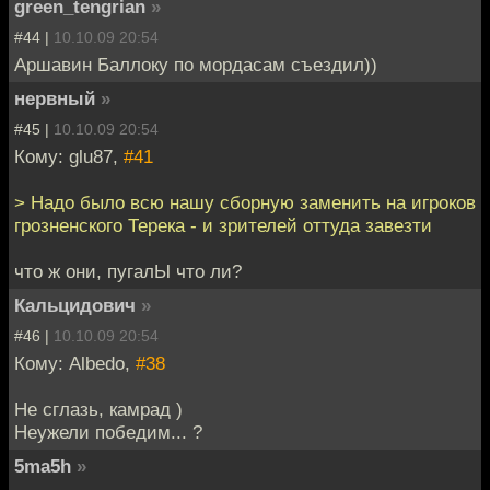
green_tengrian
»
#44 |
10.10.09 20:54
Аршавин Баллоку по мордасам съездил))
нервный
»
#45 |
10.10.09 20:54
Кому: glu87,
#41
> Надо было всю нашу сборную заменить на игроков
грозненского Терека - и зрителей оттуда завезти
что ж они, пугалЫ что ли?
Кальцидович
»
#46 |
10.10.09 20:54
Кому: Albedo,
#38
Не сглазь, камрад )
Неужели победим... ?
5ma5h
»