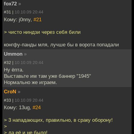
fox72
»
#31 |
10.10.09 20:44
Кому: j0nny,
#21
> чисто ниндзи через себя били
конгфу-панды мля, лучше бы в ворота попадали
Ummon
»
#32 |
10.10.09 20:44
Ну ёпта.
Выставьте им там уже баннер "1945"
Нормально же играем.
CroN
»
#33 |
10.10.09 20:44
Кому: 13ug,
#24
> 3 нападающих, правильно, в сраку оборону!
>
> да её и не было!