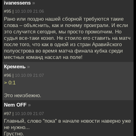
ivanessens
»
#95 |
10.10.09 21:06
Рано или поздно нашей сборной требуются такие
слова – объяснить, как и почему проиграли. И если
это случится сегодня, мы просто промолчим. Но
судья все-таки козел. Не стоило его ставить на матч
после того, что как в одной из стран Аравийского
полуострова во время матча финала кубка среди
местных команд нассал на поле!
Кремень
»
#96 |
10.10.09 21:07
> 0:1
Это неизбежно.
Nem OFF
»
#97 |
10.10.09 21:07
Главный, слово ''пока'' в начале новости наверно уже
не нужно...
Грустно.