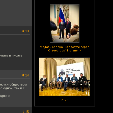
# 13
Медаль ордена "За заслуги перед
Отечеством" II степени
ивать и писать
# 14
маются обществом
с одной, так и с
одного.
РВИО
# 15