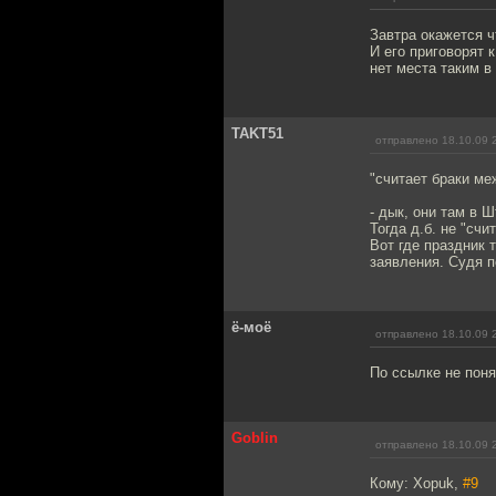
Завтра окажется ч
И его приговорят 
нет места таким в
TAKT51
отправлено 18.10.09 
"считает браки м
- дык, они там в 
Тогда д.б. не "счи
Вот где праздник 
заявления. Судя п
ё-моё
отправлено 18.10.09 
По ссылке не поня
Goblin
отправлено 18.10.09 
Кому: Xopuk,
#9