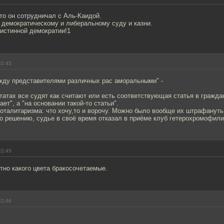
то он сотрудничал с Аль-Каидой.
к демократическому и либеральному суду и казни.
 истинной демократии!1
22:45
ежду представителями различных рас аморальными" -
Штатах все судят как считают или есть соответствующая статья в гражд
тает", а "на основании такой-то статьи".
тоталитаризма: что хочу,то и ворочу. Можно было вообще их штрафануть 
о решению, судье в своё время отказал в приёме клуб гетерохромофили
22:45
тно какого цвета бракосочетаемые.
22:46