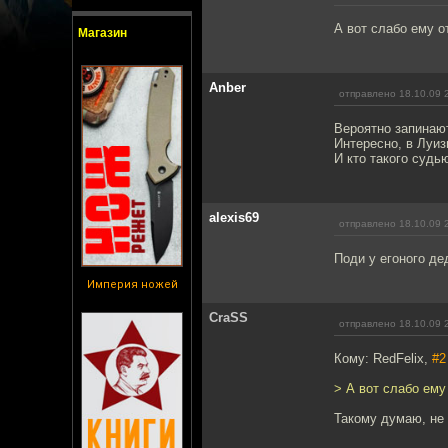
А вот слабо ему о
Магазин
Anber
отправлено 18.10.09 
Вероятно запинают
Интересно, в Луи
И кто такого судь
alexis69
отправлено 18.10.09 
Поди у егоного де
Империя ножей
CraSS
отправлено 18.10.09 
Кому: RedFelix,
#2
> А вот слабо ему
Такому думаю, не 