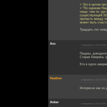
> Это в целом про
> "По оценкам На
чаще, чем те, где
существующей 10 л
пропасть между л
может быть счастл
Тридцать лет живу
Алз
отправлено 18.10.09 
Пацаны, доводилос
Старая Америка, г
Кто в курсе амери
Heathen
отправлено 18.10.09 
Интересно как он 
Anber
отправлено 18.10.09 