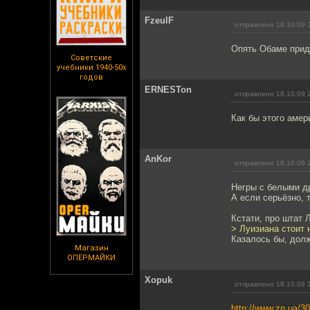
FzeulF
отправлено 18.10.09 
Опять Обаме приде
Советские
учебники 1940-50х
годов
ERNESTon
отправлено 18.10.09 
Как бы этого аме
AnKor
отправлено 18.10.09 
Негры с белыми др
А если серьёзно, 
Кстати, про штат 
> Луизиана стоит 
Казалось бы, дол
Магазин
ОПЕРМАЙКИ
Xopuk
отправлено 18.10.09 
http://www.zn.ua/3