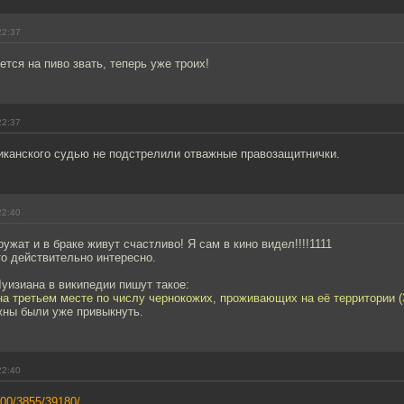
22:37
тся на пиво звать, теперь уже троих!
22:37
риканского судью не подстрелили отважные правозащитнички.
22:40
ужат и в браке живут счастливо! Я сам в кино видел!!!!1111
то действительно интересно.
Луизиана в википедии пишут такое:
на третьем месте по числу чернокожих, проживающих на её территории (
жны были уже привыкнуть.
22:40
000/3855/39180/