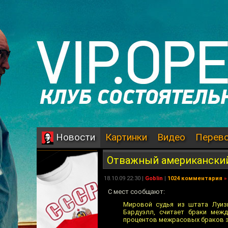
Картинки
Видео
Перев
Новости
Отважный американский
18.10.09 22:30 |
Goblin
|
1024 комментария
»
С мест сообщают:
Мировой судья из штата Луиз
Бардуэлл, считает браки межд
процентов межрасовых браков 