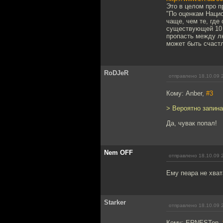
Это в целом про п
"По оценкам Наци
чаще, чем те, где
существующей 10 л
пропасть между л
может быть счастл
RoDJeR
отправлено 18.10.09 
Кому: Anber,
#3
> Вероятно запина
Да, чувак попал!
Nem OFF
отправлено 18.10.09 
Ему пеара не хват
Starker
отправлено 18.10.09 
Кому: ERNESTon,