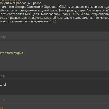
роцент межрассовых браков.
онального Центра Статистики Здоровья США, межрасовые семьи распад
 оба супруга принадлежат к одной расе. Риск развода для "разноцветной"
ет, составляет 61%, для "монорасовой" пары - 11%. И это неудивитель
юдьми разных рас и национальностей настолько колоссальна, что межра
ивым и крепким по определению." (с)
22:40
ют этого судью.
22:41
ало!
22:41
#7