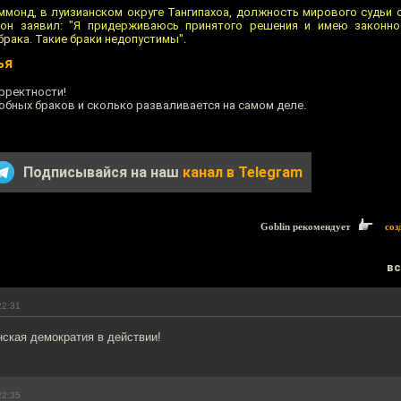
ммонд, в луизианском округе Тангипахоа, должность мирового судьи о
 он заявил: "Я придерживаюсь принятого решения и имею законно
рака. Такие браки недопустимы".
ья
рректности!
обных браков и сколько разваливается на самом деле.
Подписывайся на наш
канал в Telegram
Goblin рекомендует
соз
вс
22:31
ская демократия в действии!
22:35