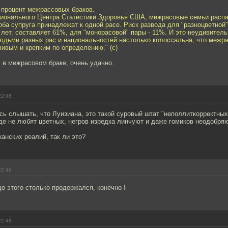
 процент межрассовых браков.
ционального Центра Статистики Здоровья США, межрасовые семьи расп
 оба супруга принадлежат к одной расе. Риск развода для "разноцветной"
ет, составляет 61%, для "монорасовой" пары - 11%. И это неудивитель
юдьми разных рас и национальностей настолько колоссальна, что межра
ивым и крепким по определению." (с)
 в межрасовом браке, очень удачно.
22:46
ь слышать, что Луизиана, это такой суровый штат "неполлиткорректных
де не любят цветных, негров изредка линчуют и даже гомиков неодобряю
канских реалий, так ли это?
22:46
до этого столько продержался, конечно !
22:48