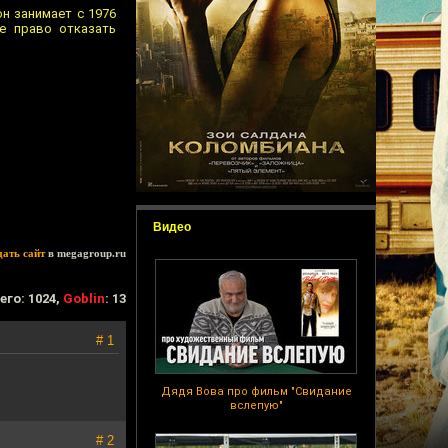
н занимает с 1976
е право отказать
Видео
дать сайт
в megagroup.ru
его: 1024,
Goblin
: 13
# 1
Дядя Вова про фильм "Свидание
вслепую"
# 2