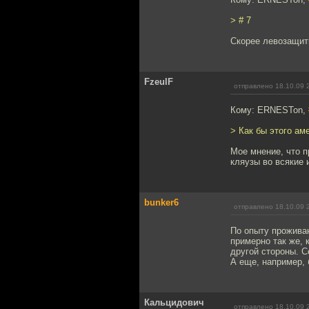
> # 7
Скорее левозащит
FzeulF
отправлено 18.10.09 
Кому: ERNESTon,
> Как бы этого а
Мое мнение, что п
кляузы во всякие 
bunker6
отправлено 18.10.09 
По опыту прожива
примерно так же, 
другой стороны. С
А еще, например,
Кальцидович
отправлено 18.10.09 