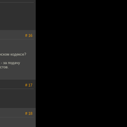
# 16
анском кодексе?
- за подачу
стов.
# 17
# 18