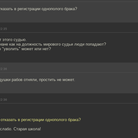
тказать в регистрации однополого брака?
22:35
 этого судью.
зиане как на должность мирового судьи люди попадают?
ю "уволить" может или нет?
22:36
душки рабов отняли, простить не может.
22:36
 отказать в регистрации однополого брака?
слабо. Старая школа!