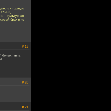
адаются гораздо
 семьи,
но – культурная
совый брак и не
# 19
" белых, типа
т.
# 20
# 21