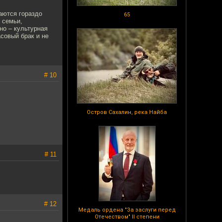
аются гораздо
65
 семьи,
но – культурная
совый брак и не
# 10
Остров Сахалин, река Найба
# 11
# 12
Медаль ордена "За заслуги перед
Отечеством" II степени