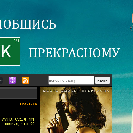
Политика
 WAFB. Судья Кит
я заявил, что 99