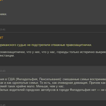
ники.
22:41
#7
мериканского судью не подстрелили отважные правозащитнички.
роавозащитнички, что у них, что у нас, горазды только истерично выкрик
инстанции.
22:43
ния в США (Филадельфия, Пенсильвания): смешанные семьи восприни
как и как однополые семьи. То есть, как очевидная девиация. Причем как 
емей таких крайне мало. Меньше, чем у нас.
 белых водителей городских автобусов в городе Филадельфия нет — ни 
22:45