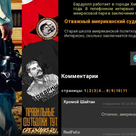
Бардуэлл работает в городе Ха
года. В телефонном интервью
межрасовой паре в заключении б
Отважный американский суд
Старая школа американской политко
Интересно, сколько заключается под
Комментарии
cтраницы: 1 |
2
|
3
|
4
...
8
|
9
|
10
|
11
Хромой Шайтан
отправлено 18.10.09 
Отлично, американ
RedFelix
отправлено 18.10.09 